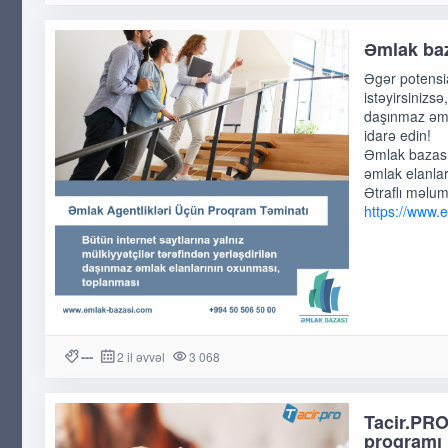
Əmlak baz
Əgər potensia
istəyirsinizs
daşınmaz əmla
idarə edin!
Əmlak bazası,
əmlak elanları
Ətraflı məlum
https://www.
---
2 il əvvəl
3 068
Tacir.PRO
proqramı