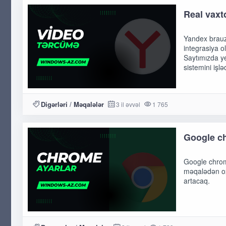
Real vaxt
Yandex brauz
integrasiya o
Saytımızda ye
sistemini işlə
Digərləri
/
Məqalələr
3 il əvvəl
1 765
Google c
Google chrom
məqalədən oxu
artacaq.