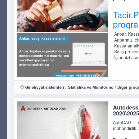
Tacir.
proqra
Anbar, Kassa
Anbarınızı ef
Kassa əməliyy
Satış prosesl
İşlərinizi as
Əməliyyat sistemləri
/
Statistika və Monitorinq
/
Digər proq
Autodesk 
2020\202
AutoCAD — Aut
mühəndislik l