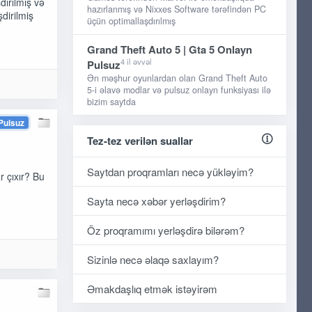
dırılmış və
hazırlanmış və Nixxes Software tərəfindən PC
şdirilmiş
üçün optimallaşdırılmış
Grand Theft Auto 5 | Gta 5 Onlayn
4 il əvvəl
Pulsuz
Ən məşhur oyunlardan olan Grand Theft Auto
5-i əlavə modlar və pulsuz onlayn funksiyası ilə
bizim saytda
Pulsuz
Tez-tez verilən suallar
Saytdan proqramları necə yükləyim?
r çıxır? Bu
Sayta necə xəbər yerləşdirim?
Öz proqramımı yerləşdirə bilərəm?
Sizinlə necə əlaqə saxlayım?
Əmakdaşlıq etmək istəyirəm