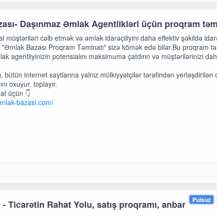
ası- Daşınmaz Əmlak Agentlikləri üçün proqram təm
l müştəriləri cəlb etmək və əmlak idarəçiliyini daha effektiv şəkildə ida
ə, "Əmlak Bazası Proqram Təminatı" sizə kömək edə bilər.Bu proqram təm
k agentliyinizin potensialını maksimuma çatdırın və müştərilərinizi daha
 bütün internet saytlarına yalnız mülkiyyətçilər tərəfindən yerləşdirilə
nı oxuyur, toplayır.
at üçün 👇
emlak-bazasi.com/
Pulsuz
 - Ticarətin Rahat Yolu, satış proqramı, anbar