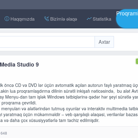
Proqraml
Haqqımızda
Bizimlə əlaqə
Statistika
Media Studio 9
lk öncə CD və DVD lər üçün avtomatik açılan autorun faylı yaratmaq ü
akin lua proqramlaşdırma dilinin sürətli inkişafı nəticəsində, bu alət Av
lay Menyu-dan tam işlək Windows tətbiqlərinə qədər hər şeyi sürətlə y
r proqrama çevrildi.
nyuları və alətlərindən tutmuş oyunlar və interaktiv multimedia tətbi
i yaratmaq üçün mükəmməldir – veb qarşılıqlı əlaqəsi, verilənlər bazası
 və daha çox xüsusiyyətlərlə tam təchiz edilmişdir.
 648