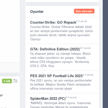
Oyunlar
Son əlavələr
4 il əvvəl
Counter-Strike: GO Repack
Counter-Strike: Global Offensive dekabr 2022
ən son versiya yenilənmələr quraşdırılıb, bütün
pullu əlavələr alınıb, taktiki atışma oyunudur.
Oyunçu
4 il əvvəl
GTA: Definitive Edition (2022)
Üç əfsanəvi şəhər, üç maraqlı hekayə. Bütün
nəsil video oyunlarınn ən yaxşısı - klassik,
köhnə GTA trilogiyasını oynayın. Yenilənmiş
GTA 3, GTA: Vice
4 il əvvəl
PES 2021 SP Football Life 2023
Pes 2021 oyunu, ən son versiya yenilənmələr
4 GB
ilə birlikdə. Məşhur Smoke Patch versiyasıdır,
offline internetsiz normal işləyir
ər
4 il əvvəl
SpiderMan 2022 (PC)
"MARVEL Hörümçək Adam oyunu. Insomniac
Games tərəfindən Marvel ilə əməkdaşlıqda