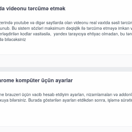
da videonu tərcümə etmək
erində youtube və digər saytlarda olan videonu real vaxtda səsli tərcü
lunub. Bu sistem sözləri maksimum dəqiqlik ilə tərcümə etməyə imkan v
rləşdirilən kodlar vasitəsilə, yandex tarayıcıya ehtiyac olmadan, bu t
də biləcəksiniz
hrome kompüter üçün ayarlar
e brauzeri üçün vacib hesab etdiyim ayarları, nizamlamaları və addonl
ya bilərsiniz. Burada göstərilən ayarları etdikdən sonra, işləmə sürəti