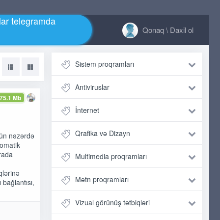
ar telegramda
Qonaq \ Daxil ol
Sistem proqramları
Antiviruslar
75.1 Mb
İnternet
Qrafika və Dizayn
çün nəzərdə
tomatik
arada
Multimedia proqramları
qlərinə
Mətn proqramları
 bağlantısı,
Vizual görünüş tətbiqləri