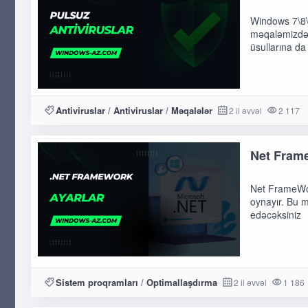
Windows 7\8\
məqaləmizdən
üsullarına da
Antiviruslar
/
Antiviruslar
/
Məqalələr
2 il əvvəl
2 117
Net Fram
Net FrameWor
oynayır. Bu 
edəcəksiniz
Sistem proqramları
/
Optimallaşdırma
2 il əvvəl
1 186