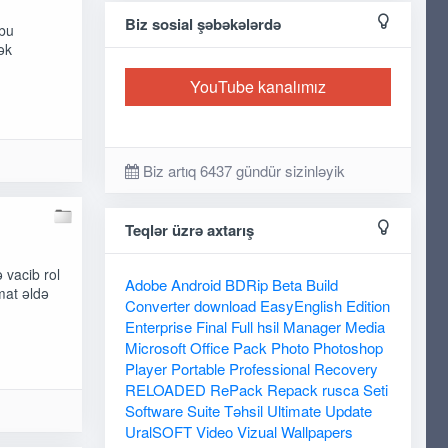
Biz sosial şəbəkələrdə
 bu
ək
YouTube kanalımız
Biz artıq 6437 gündür sizinləyik
Teqlər üzrə axtarış
 vacib rol
Adobe
Android
BDRip
Beta
Build
mat əldə
Converter
download
EasyEnglish
Edition
Enterprise
Final
Full
hsil
Manager
Media
Microsoft
Office
Pack
Photo
Photoshop
Player
Portable
Professional
Recovery
RELOADED
RePack
Repack
rusca
Seti
Software
Suite
Təhsil
Ultimate
Update
UralSOFT
Video
Vizual
Wallpapers