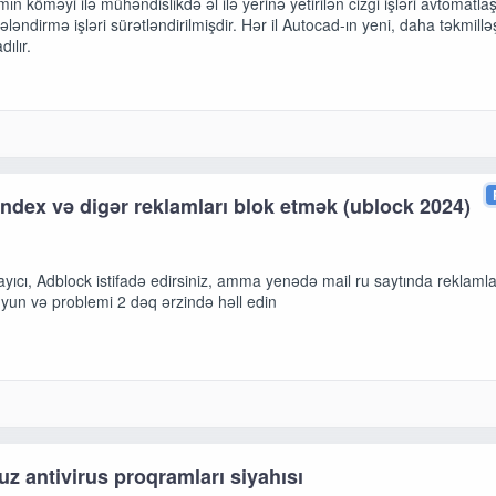
ın köməyi ilə mühəndislikdə əl ilə yerinə yetirilən cizgi işləri avtomatlaş
ləndirmə işləri sürətləndirilmişdir. Hər il Autocad-ın yeni, daha təkmillə
dılır.
andex və digər reklamları blok etmək (ublock 2024)
yıcı, Adblock istifadə edirsiniz, amma yenədə mail ru saytında reklamla
yun və problemi 2 dəq ərzində həll edin
uz antivirus proqramları siyahısı