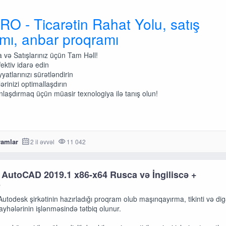
PRO - Ticarətin Rahat Yolu, satış
mı, anbar proqramı
 və Satışlarınız üçün Tam Həll!
fektiv idarə edin
atlarınızı sürətləndirin
ərinizi optimallaşdırın
anlaşdırmaq üçün müasir texnologiya ilə tanış olun!
ramlar
2 il əvvəl
11 042
AutoCAD 2019.1 x86-x64 Rusca və İngiliscə +
5
odesk şirkətinin hazırladığı proqram olub maşınqayırma, tikinti və dig
ayhələrinin işlənməsində tətbiq olunur.