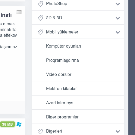
PhotoShop
inatı
2D & 3D
rə etmək
inatı ilə
Mobil yükləmələr
 effektiv
Kompüter oyunları
n daşınmaz
Proqramlaşdırma
Video dərslər
Elektron kitablar
Azəri interfeys
Digər proqramlar
38 MB
Digərləri