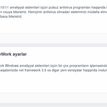
10\11 əməliyyat sistemləri üçün pulsuz antivirus programları haqqında
 oxuya bilərsiniz. Həmçinin antivirus olmadan sisteminizi müdafiə etm
 baxa bilərsiniz
eWork ayarlar
k Windows əməliyyat sistemləri üçün bir çox proqramların işləməsində
məqaləmizdə net framework 3.5 və digər yeni versiyalar haqqında məlu