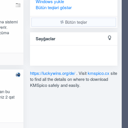
Windows
yukle
Bütün teqləri göstər
mə sistemi
Bütün teqlər
erir.
ərcümə
Sayğaclar
https://luckywins.org/de/
. Visit
kmspico.cx
site
to find all the details on where to download
KMSpico safely and easily.
arı bu
niz 2 qat