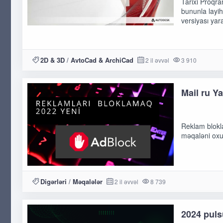
Tarixi Proqram
bununla layihə
versiyası yara
2D & 3D
/
AvtoCad & ArchiCad
2 il əvvəl
3 910
Mail ru Y
Reklam blokla
məqaləni oxu
Digərləri
/
Məqalələr
2 il əvvəl
8 739
2024 puls