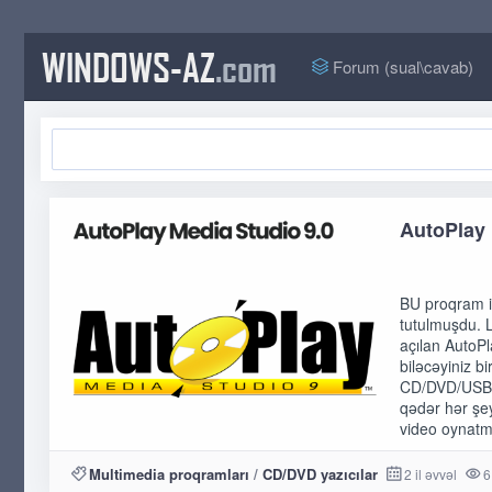
WINDOWS-AZ
.com
Forum (sual\cavab)
AutoPlay 
BU proqram i
tutulmuşdu. L
açılan AutoP
biləcəyiniz bi
CD/DVD/USB me
qədər hər şey
video oynatma
Multimedia proqramları
/
CD/DVD yazıcılar
2 il əvvəl
6