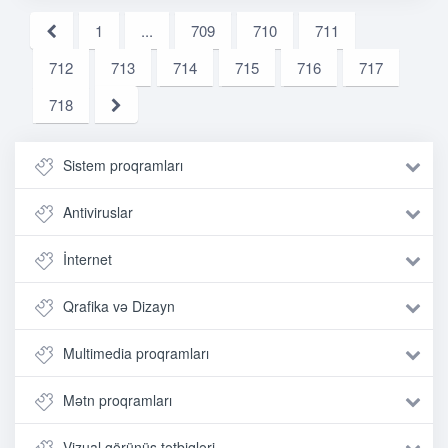
1
...
709
710
711
712
713
714
715
716
717
718
Sistem proqramları
Antiviruslar
İnternet
Qrafika və Dizayn
Multimedia proqramları
Mətn proqramları
Vizual görünüş tətbiqləri