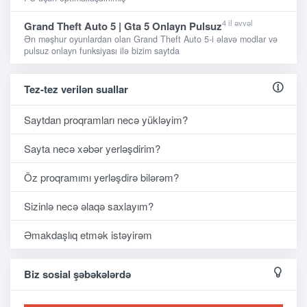
4 il əvvəl
Grand Theft Auto 5 | Gta 5 Onlayn Pulsuz
Ən məşhur oyunlardan olan Grand Theft Auto 5-i əlavə modlar və
pulsuz onlayn funksiyası ilə bizim saytda
Tez-tez verilən suallar
Saytdan proqramları necə yükləyim?
Sayta necə xəbər yerləşdirim?
Öz proqramımı yerləşdirə bilərəm?
Sizinlə necə əlaqə saxlayım?
Əmakdaşlıq etmək istəyirəm
Biz sosial şəbəkələrdə