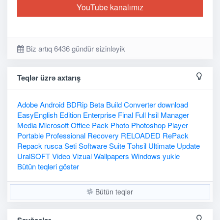
YouTube kanalımız
Biz artıq 6436 gündür sizinləyik
Teqlər üzrə axtarış
Adobe
Android
BDRip
Beta
Build
Converter
download
EasyEnglish
Edition
Enterprise
Final
Full
hsil
Manager
Media
Microsoft
Office
Pack
Photo
Photoshop
Player
Portable
Professional
Recovery
RELOADED
RePack
Repack
rusca
Seti
Software
Suite
Təhsil
Ultimate
Update
UralSOFT
Video
Vizual
Wallpapers
Windows
yukle
Bütün teqləri göstər
Bütün teqlər
Sayğaclar