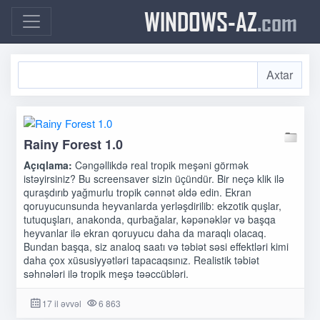
WINDOWS-AZ
.com
Rainy Forest 1.0
Açıqlama:
Cəngəllikdə real tropik meşəni görmək
istəyirsiniz? Bu screensaver sizin üçündür. Bir neçə klik ilə
quraşdırıb yağmurlu tropik cənnət əldə edin. Ekran
qoruyucunsunda heyvanlarda yerləşdirilib: ekzotik quşlar,
tutuquşları, anakonda, qurbağalar, kəpənəklər və başqa
heyvanlar ilə ekran qoruyucu daha da maraqlı olacaq.
Bundan başqa, siz analoq saatı və təbiət səsi effektləri kimi
daha çox xüsusiyyətləri tapacaqsınız. Realistik təbiət
səhnələri ilə tropik meşə təəccübləri.
17 il əvvəl
6 863