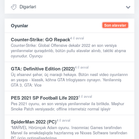
Digərləri
Oyunlar
Son əlavələr
4 il əvvəl
Counter-Strike: GO Repack
Counter-Strike: Global Offensive dekabr 2022 ən son versiya
yenilənmələr quraşdırılıb, bütün pullu əlavələr alınıb, taktiki atışma
oyunudur. Oyunçu
4 il əvvəl
GTA: Definitive Edition (2022)
Üç əfsanəvi şəhər, üç maraqlı hekayə. Bütün nəsil video oyunlarınn
ən yaxşısı - klassik, köhnə GTA trilogiyasını oynayın. Yenilənmiş
GTA 3, GTA: Vice
4 il əvvəl
PES 2021 SP Football Life 2023
Pes 2021 oyunu, ən son versiya yenilənmələr ilə birlikdə. Məşhur
Smoke Patch versiyasıdır, offline internetsiz normal işləyir
4 il əvvəl
SpiderMan 2022 (PC)
"MARVEL Hörümçək Adam oyunu. Insomniac Games tərəfindən
Marvel ilə əməkdaşlıqda hazırlanmış və Nixxes Software tərəfindən
PC üçün optimallaşdırılmış