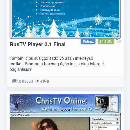
Pulsuz
24.4 Mb
RusTV Player 3.1 Final
Tamamilə pulsuz çox sadə və asan interfeysə
malikdir.Proqrama baxmaq üçün lazım olan internet
bağlantısıdır.
10 il əvvəl
4 649