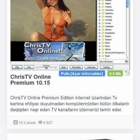
Pullu [Açar mövcuddur]
4.4 Mb
ChrisTV Online
Premium 10.15
ChrisTV Online Premium Edition internet üzərindən Tv
kartına ehtiyac duyulmadan kompüterinizdən bütün ölkələrin
dəqiqdən nəşr edən TV kanallarını izləmənizi təmin edər.
10 il əvvəl
4 507