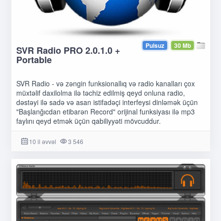
Pulsuz
30 Mb
SVR Radio PRO 2.0.1.0 +
Portable
SVR Radio - və zəngin funksionallıq və radio kanalları çox
müxtəlif daxilolma ilə təchiz edilmiş qeyd onluna radio,
dəstəyi ilə sadə və asan istifadəçi interfeysi dinləmək üçün
"Başlanğıcdan etibarən Record" orijinal funksiyası ilə mp3
faylını qeyd etmək üçün qabiliyyəti mövcuddur.
10 il əvvəl
3 546