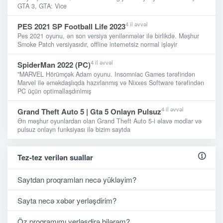
GTA 3, GTA: Vice
4 il əvvəl
PES 2021 SP Football Life 2023
Pes 2021 oyunu, ən son versiya yenilənmələr ilə birlikdə. Məşhur
Smoke Patch versiyasıdır, offline internetsiz normal işləyir
4 il əvvəl
SpiderMan 2022 (PC)
"MARVEL Hörümçək Adam oyunu. Insomniac Games tərəfindən
Marvel ilə əməkdaşlıqda hazırlanmış və Nixxes Software tərəfindən
PC üçün optimallaşdırılmış
4 il əvvəl
Grand Theft Auto 5 | Gta 5 Onlayn Pulsuz
Ən məşhur oyunlardan olan Grand Theft Auto 5-i əlavə modlar və
pulsuz onlayn funksiyası ilə bizim saytda
Tez-tez verilən suallar
Saytdan proqramları necə yükləyim?
Sayta necə xəbər yerləşdirim?
Öz proqramımı yerləşdirə bilərəm?