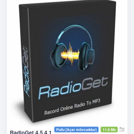
Pullu [Açar mövcuddur]
11.6 Mb
RadioGet 4.5.4.1