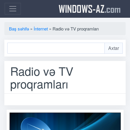
WINDOWS-AZ
.com
Baş səhifə
»
İnternet
» Radio və TV proqramları
Radio və TV
proqramları