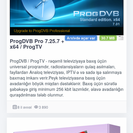
Arxivdə açar var
30.7 MB
ProgDVB Pro 7.25.7 +
x64 / ProgTV
ProgDVB / ProgTV - rəqəmli televiziyaya baxış üçün
universal proqramdır, radiostansiyaların qulaq asılmaları,
fayllardan Analoq televiziyası, IPTV-ə və sadə işə salınmaya
baxmaq imkanı verir.Peyk televiziyasına baxış üçün
avadanlığın böyük miqdarı dəstəklənir. Baxış üçün sürətlə
şəbəkəyə giriş minimum 256 kbit lazımlıdır, əlavə avadanlığın
quraşdırılması tələb olunmur.
8 il əvvəl
3 890