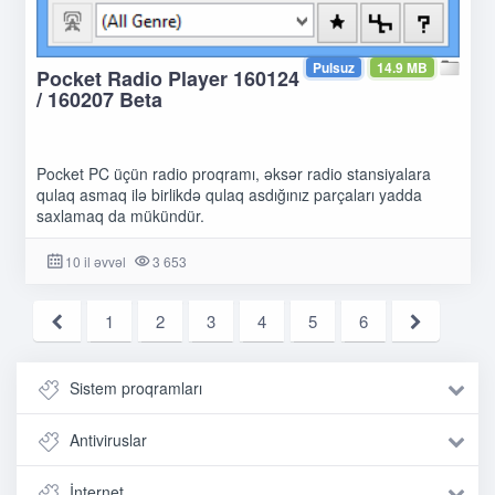
Pulsuz
14.9 MB
Pocket Radio Player 160124
/ 160207 Beta
Pocket PC üçün radio proqramı, əksər radio stansiyalara
qulaq asmaq ilə birlikdə qulaq asdığınız parçaları yadda
saxlamaq da mükündür.
10 il əvvəl
3 653
1
2
3
4
5
6
Sistem proqramları
Antiviruslar
İnternet