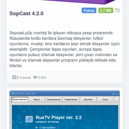
Pulsuz
5.7 MB
SopCast 4.2.0
Sopcast,p2p məntiqi ilə işləyən olduqca yaxşı proqramdır.
Xüsusəndə kodlu kanllara baxmaq istəyənlər, futbol
oyunlarına, musiqi, kino kanllarını seyr etmək istəyənlər üçün
əlverişlidir. Çempionlar liqası oyunları, avropa liqası
oyunlarını pulsuz izləmək istəyənlər, yeni çıxan mahnıları və
filmləri vs izləmək istəyənlər proqramı yükləyib istifadə edə
bilərlər.
9 il əvvəl
5 541