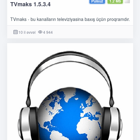
Pulsuz
1.2 Mb
TVmaks 1.5.3.4
TVmaks - bu kanalların televiziyasina baxış üçün proqramdır.
10 il əvvəl
4 944