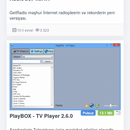
GetRadio məşhur İnternet radiopleerin və rekorderin yeni
versiyası.
10 il əvvəl
3 323
Pulsuz
13.1 Mb
PlayBOX - TV Player 2.6.0
Azarkeşlərin Televiziyası üçün məsləhət görülən əlavədir,