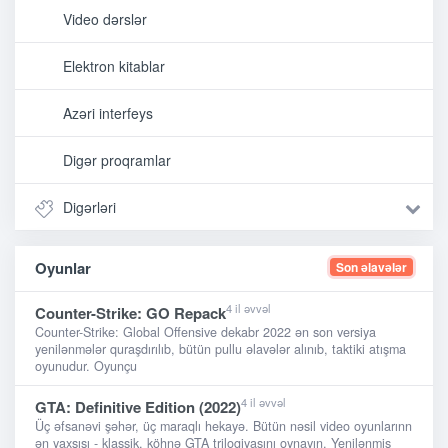
Video dərslər
Elektron kitablar
Azəri interfeys
Digər proqramlar
Digərləri
Oyunlar
Son əlavələr
4 il əvvəl
Counter-Strike: GO Repack
Counter-Strike: Global Offensive dekabr 2022 ən son versiya
yenilənmələr quraşdırılıb, bütün pullu əlavələr alınıb, taktiki atışma
oyunudur. Oyunçu
4 il əvvəl
GTA: Definitive Edition (2022)
Üç əfsanəvi şəhər, üç maraqlı hekayə. Bütün nəsil video oyunlarınn
ən yaxşısı - klassik, köhnə GTA trilogiyasını oynayın. Yenilənmiş