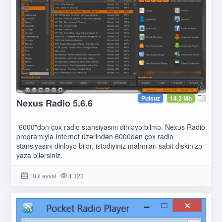
Pulsuz
14.2 Mb
Nexus Radio 5.6.6
"6000"dən çox radio stansiyasını dinləyə bilmə. Nexus Radio
proqramıyla İnternet üzərindən 6000dən çox radio
stansiyasını dinləyə bilər, istədiyiniz mahnıları sabit diskinizə
yaza bilərsiniz.
10 il əvvəl
4 323