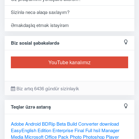
Sizinlə necə əlaqə saxlayım?
Əmakdaşlıq etmək istəyirəm
Biz sosial şəbəkələrdə
YouTube kanalımız
Biz artıq 6436 gündür sizinləyik
Teqlər üzrə axtarış
Adobe
Android
BDRip
Beta
Build
Converter
download
EasyEnglish
Edition
Enterprise
Final
Full
hsil
Manager
Media
Microsoft
Office
Pack
Photo
Photoshop
Player