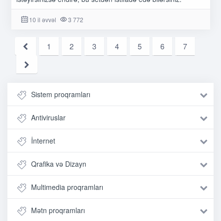
10 il əvvəl
3 772
1
2
3
4
5
6
7
Sistem proqramları
Antiviruslar
İnternet
Qrafika və Dizayn
Multimedia proqramları
Mətn proqramları