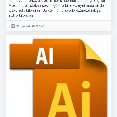
cəmləyən mərkəzdir. Setin içərisində nümunə bir çox iş var.
Məsələn, bir stəkan şəklini götürə bilər və eyni anda sizdə
tətbiq edə bilərsiniz. Bu cür nümunələrlə özünüzü inkişaf
etdirə bilərsiniz.
10 il əvvəl
3 420