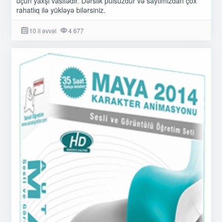
üçün yaxşı vasitədir. Dərslik pulsuzdur və saytımızdan çox
rahatlıq ilə yükləyə bilərsiniz.
10 il əvvəl
4 677