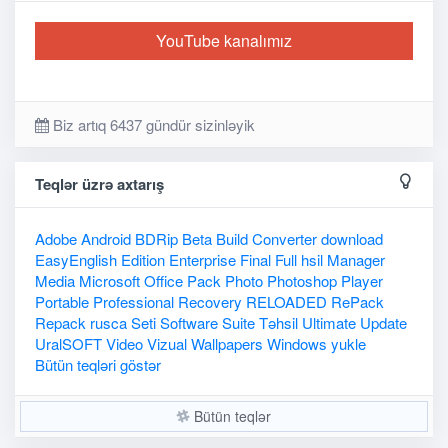
YouTube kanalımız
Biz artıq 6437 gündür sizinləyik
Teqlər üzrə axtarış
Adobe
Android
BDRip
Beta
Build
Converter
download
EasyEnglish
Edition
Enterprise
Final
Full
hsil
Manager
Media
Microsoft
Office
Pack
Photo
Photoshop
Player
Portable
Professional
Recovery
RELOADED
RePack
Repack
rusca
Seti
Software
Suite
Təhsil
Ultimate
Update
UralSOFT
Video
Vizual
Wallpapers
Windows
yukle
Bütün teqləri göstər
Bütün teqlər