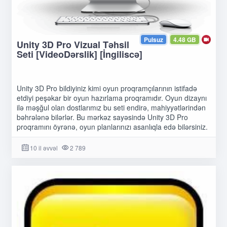
Pulsuz
4.48 GB
Unity 3D Pro Vizual Təhsil
Seti [VideoDərslik] [İngiliscə]
Unity 3D Pro bildiyiniz kimi oyun proqramçılarının istifadə
etdiyi peşəkar bir oyun hazırlama proqramıdır. Oyun dizaynı
ilə məşğul olan dostlarımız bu seti endirə, mahiyyətlərindən
bəhrələnə bilərlər. Bu mərkəz sayəsində Unity 3D Pro
proqramını öyrənə, oyun planlarınızı asanlıqla edə bilərsiniz.
10 il əvvəl
2 789