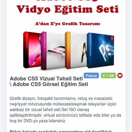
Pulsuz
6.7 GB
Adobe CS5 Vizual Təhsil Seti
\ Adobe CS5 Görsel Eğitim Seti
Qrafik dizaynı, fotoşəkil tənzimləmə, retuş və masaüstü
nəşriyyat mövzusunda mütəxəssisləşmək istəyənlər üçün
əskiksiz bir vizual təhsil seti.Set ISO olaraq
qəlibləşdirilmişdir, virtual sürücünüzü istifadə edə bilər ya da
boş bir DVD-yə yaza bilərsiniz.
Paket özündə aşağıdakı proqramlara aid dərslikləri