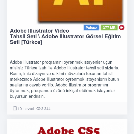
Pulsuz
377 MB
Adobe Illustrator Video
Təhsil Seti \ Adobe Illustrator Görsel Eğitim
Seti [Türkcə]
Adobe Illustrator proqramını öyrənmək istəyənlər üçün
misilsiz Türkcə izahı ilə Adobe Illustrator təhsil seti sizlərlə.
Rəsm, imic dizaynı və s. kimi mövzulara toxunan təhsil
mərkəzində Adobe Illustrator öyrənmək istəyənlərin bütün
suallarına cavab verilib. Adobe Illustrator proqramını
öyrənmək, proqramda özünü inkişaf etdirmək istəyənlər
buyursun endirsin.
10 il əvvəl
3 344