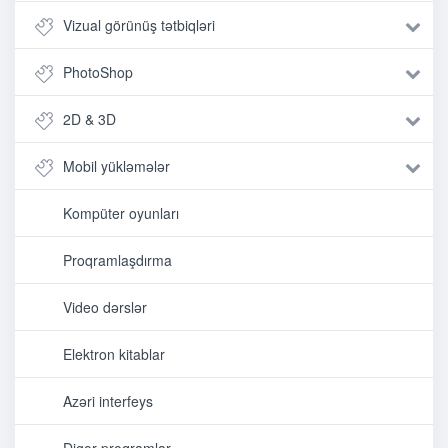
Vizual görünüş tətbiqləri
PhotoShop
2D & 3D
Mobil yükləmələr
Kompüter oyunları
Proqramlaşdırma
Video dərslər
Elektron kitablar
Azəri interfeys