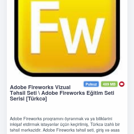
Pulsuz
489 MB
Adobe Fireworks Vizual
Təhsil Seti \ Adobe Fireworks Eğitim Seti
Serisi [Türkcə]
Adobe Fireworks proqramını öyrənmək və ya biliklərini
inkişaf etdirmək istəyənlər üçün keçirilmiş, Türkcə izahlı bir
təhsil mərkəzidir. Adobe Fireworks təhsil seti, giriş və əsas