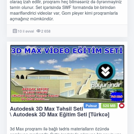
olaraq izah edilir, proqramı heç bilməsəniz də öyrənməyiniz
təmin olunur. Set içərisində SWF formatında bir-birindən
maarifləndirici videolar var, Gom pleyer kimi proqramlarla
açmağınız mümkündür.
10 il əvvəl
2 658
Pulsuz
520 MB
Autodesk 3D Max Təhsil Seti
\ Autodesk 3D Max Eğitim Seti [Türkcə]
3d Max proqramı ilə bağlı tədris materialların özündə