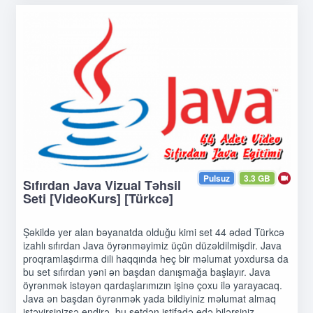
Pulsuz
3.3 GB
Sıfırdan Java Vizual Təhsil
Seti [VideoKurs] [Türkcə]
Şəkildə yer alan bəyanatda olduğu kimi set 44 ədəd Türkcə
izahlı sıfırdan Java öyrənməyimiz üçün düzəldilmişdir. Java
proqramlaşdırma dili haqqında heç bir məlumat yoxdursa da
bu set sıfırdan yəni ən başdan danışmağa başlayır. Java
öyrənmək istəyən qardaşlarımızın işinə çoxu ilə yarayacaq.
Java ən başdan öyrənmək yada bildiyiniz məlumat almaq
istəyirsinizsə endirə, bu setdən istifadə edə bilərsiniz.