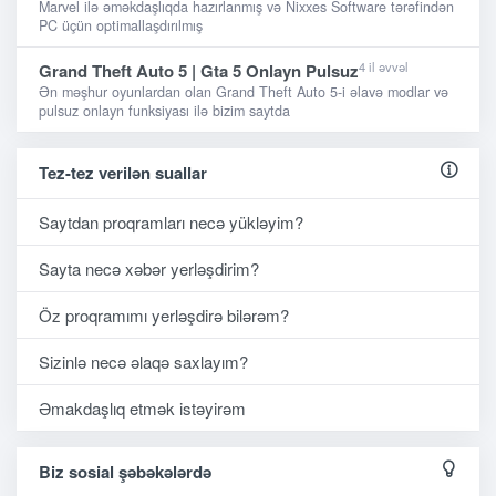
Marvel ilə əməkdaşlıqda hazırlanmış və Nixxes Software tərəfindən
PC üçün optimallaşdırılmış
4 il əvvəl
Grand Theft Auto 5 | Gta 5 Onlayn Pulsuz
Ən məşhur oyunlardan olan Grand Theft Auto 5-i əlavə modlar və
pulsuz onlayn funksiyası ilə bizim saytda
Tez-tez verilən suallar
Saytdan proqramları necə yükləyim?
Sayta necə xəbər yerləşdirim?
Öz proqramımı yerləşdirə bilərəm?
Sizinlə necə əlaqə saxlayım?
Əmakdaşlıq etmək istəyirəm
Biz sosial şəbəkələrdə