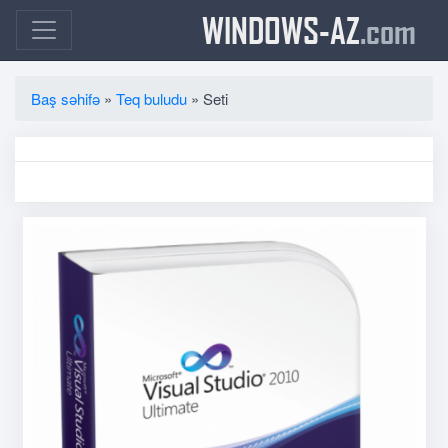
WINDOWS-AZ
.com
Baş səhifə
»
Teq buludu
» Seti