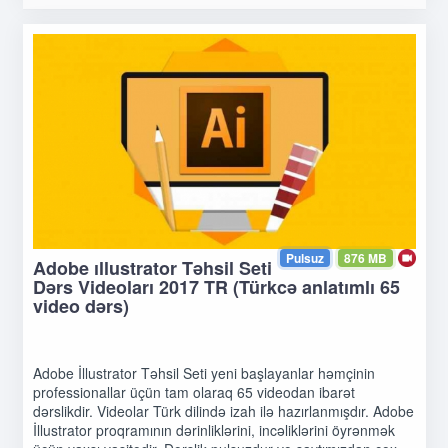
Pulsuz
876 MB
Adobe ıllustrator Təhsil Seti
Dərs Videoları 2017 TR (Türkcə anlatımlı 65
video dərs)
Adobe İllustrator Təhsil Seti yeni başlayanlar həmçinin
professionallar üçün tam olaraq 65 videodan ibarət
dərslikdir. Videolar Türk dilində izah ilə hazırlanmışdır. Adobe
İllustrator proqramının dərinliklərini, incəliklərini öyrənmək