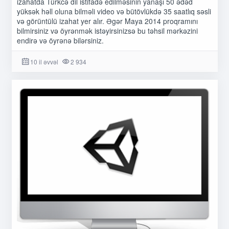
izahatda Türkcə dil istifadə edilməsinin yanaşı 50 ədəd
yüksək həll oluna bilməli video və bütövlükdə 35 saatlıq səsli
və görüntülü izahat yer alır. Əgər Maya 2014 proqramını
bilmirsiniz və öyrənmək istəyirsinizsə bu təhsil mərkəzini
endirə və öyrənə bilərsiniz.
10 il əvvəl
2 934