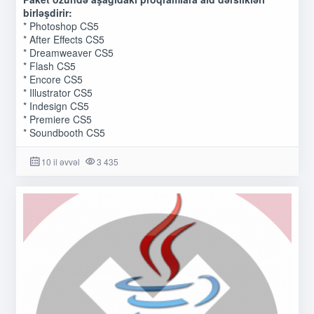
birləşdirir:
* Photoshop CS5
* After Effects CS5
* Dreamweaver CS5
* Flash CS5
* Encore CS5
* Illustrator CS5
* Indesign CS5
* Premiere CS5
* Soundbooth CS5
10 il əvvəl
3 435