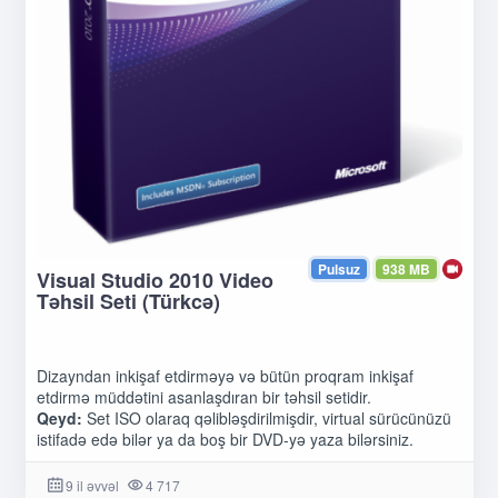
Pulsuz
938 MB
Visual Studio 2010 Video
Təhsil Seti (Türkcə)
Dizayndan inkişaf etdirməyə və bütün proqram inkişaf
etdirmə müddətini asanlaşdıran bir təhsil setidir.
Qeyd:
Set ISO olaraq qəlibləşdirilmişdir, virtual sürücünüzü
istifadə edə bilər ya da boş bir DVD-yə yaza bilərsiniz.
9 il əvvəl
4 717