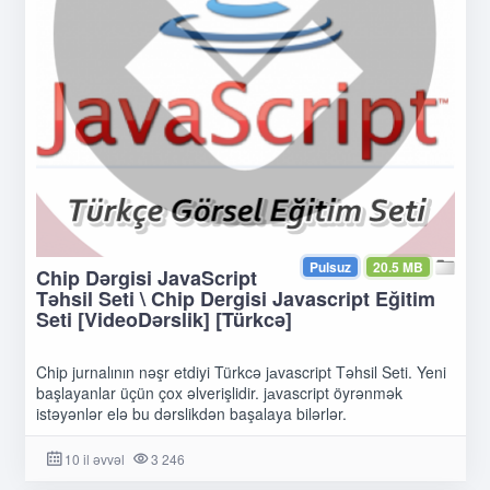
Pulsuz
20.5 MB
Chip Dərgisi JavaScript
Təhsil Seti \ Chip Dergisi Javascript Eğitim
Seti [VideoDərslik] [Türkcə]
Chip jurnalının nəşr etdiyi Türkcə jаvascript Təhsil Seti. Yeni
başlayanlar üçün çox əlverişlidir. jаvascript öyrənmək
istəyənlər elə bu dərslikdən başalaya bilərlər.
10 il əvvəl
3 246