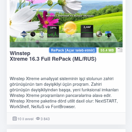
RePack [Açar tələb etmir]
55.4 MB
Winstep
Xtreme 16.3 Full RePack (ML/RUS)
Winstep Xtreme əməliyyat sisteminin işçi stolunun zahiri
görünüşünün tam dəyişikliyi üçün proqram. Zahiri
görünüşün dəyişikliyindən başqa, yeni funksional imkanları
Winstep Xtreme proqramların pəncərələrinə əlavə edir.
Winstep Xtreme paketinə dörd utilit daxil olur: NextSTART,
WorkShelf, NeXuS və FontBrowser.
10 il əvvəl
3 843