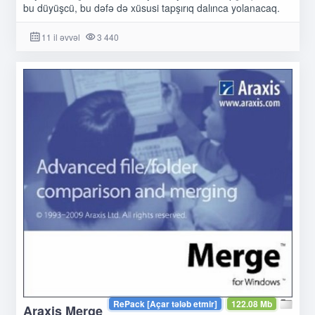
bu düyüşcü, bu dəfə də xüsusi tapşırıq dalınca yolanacaq.
11 il əvvəl
3 440
RePack [Açar tələb etmir]
122.08 Mb
Araxis Merge