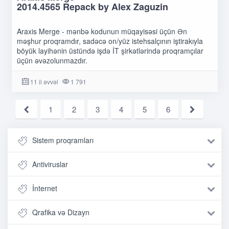
2014.4565 Repack by Alex Zaguzin
Araxis Merge - mənbə kodunun müqayisəsi üçün Ən
məşhur proqramdır, sadəcə on/yüz istehsalçının iştirakıyla
böyük layihənin üstündə işdə İT şirkətlərində proqramçılar
üçün əvəzolunmazdır.
11 il əvvəl
1 791
1
2
3
4
5
6
Sistem proqramları
Antiviruslar
İnternet
Qrafika və Dizayn