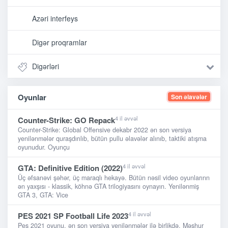
Azəri interfeys
Digər proqramlar
Digərləri
Oyunlar
Son əlavələr
4 il əvvəl
Counter-Strike: GO Repack
Counter-Strike: Global Offensive dekabr 2022 ən son versiya
yenilənmələr quraşdırılıb, bütün pullu əlavələr alınıb, taktiki atışma
oyunudur. Oyunçu
4 il əvvəl
GTA: Definitive Edition (2022)
Üç əfsanəvi şəhər, üç maraqlı hekayə. Bütün nəsil video oyunlarınn
ən yaxşısı - klassik, köhnə GTA trilogiyasını oynayın. Yenilənmiş
GTA 3, GTA: Vice
4 il əvvəl
PES 2021 SP Football Life 2023
Pes 2021 oyunu, ən son versiya yenilənmələr ilə birlikdə. Məşhur