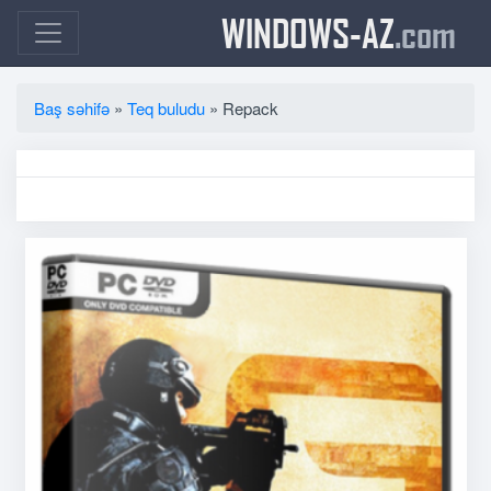
WINDOWS-AZ
.com
Baş səhifə
»
Teq buludu
» Repack