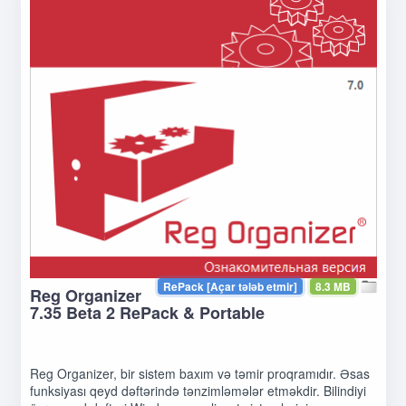
RePack [Açar tələb etmir]
8.3 MB
Reg Organizer
7.35 Beta 2 RePack & Portable
Reg Organizer, bir sistem baxım və təmir proqramıdır. Əsas
funksiyası qeyd dəftərində tənzimləmələr etməkdir. Bilindiyi