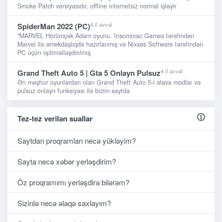
Smoke Patch versiyasıdır, offline internetsiz normal işləyir
4 il əvvəl
SpiderMan 2022 (PC)
"MARVEL Hörümçək Adam oyunu. Insomniac Games tərəfindən
Marvel ilə əməkdaşlıqda hazırlanmış və Nixxes Software tərəfindən
PC üçün optimallaşdırılmış
4 il əvvəl
Grand Theft Auto 5 | Gta 5 Onlayn Pulsuz
Ən məşhur oyunlardan olan Grand Theft Auto 5-i əlavə modlar və
pulsuz onlayn funksiyası ilə bizim saytda
Tez-tez verilən suallar
Saytdan proqramları necə yükləyim?
Sayta necə xəbər yerləşdirim?
Öz proqramımı yerləşdirə bilərəm?
Sizinlə necə əlaqə saxlayım?