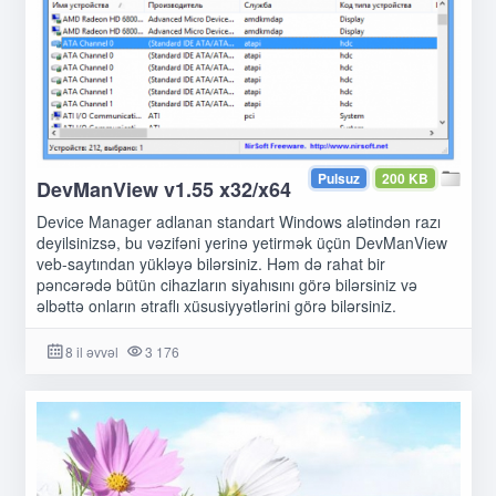
Pulsuz
200 KB
DevManView v1.55 x32/x64
Device Manager adlanan standart Windows alətindən razı
deyilsinizsə, bu vəzifəni yerinə yetirmək üçün DevManView
veb-saytından yükləyə bilərsiniz. Həm də rahat bir
pəncərədə bütün cihazların siyahısını görə bilərsiniz və
əlbəttə onların ətraflı xüsusiyyətlərini görə bilərsiniz.
8 il əvvəl
3 176