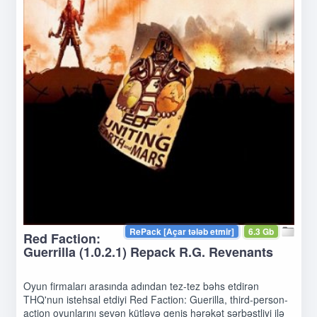
RePack [Açar tələb etmir]
6.3 Gb
Red Faction:
Guerrilla (1.0.2.1) Repack R.G. Revenants
Oyun firmaları arasında adından tez-tez bəhs etdirən
THQ'nun istehsal etdiyi Red Faction: Guerilla, third-person-
action oyunlarını sevən kütləyə geniş hərəkət sərbəstliyi ilə