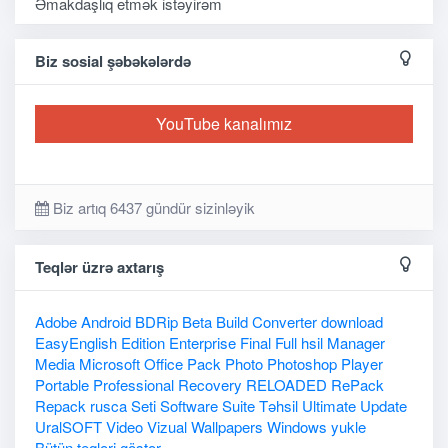
Əmakdaşlıq etmək istəyirəm
Biz sosial şəbəkələrdə
YouTube kanalımız
Biz artıq 6437 gündür sizinləyik
Teqlər üzrə axtarış
Adobe
Android
BDRip
Beta
Build
Converter
download
EasyEnglish
Edition
Enterprise
Final
Full
hsil
Manager
Media
Microsoft
Office
Pack
Photo
Photoshop
Player
Portable
Professional
Recovery
RELOADED
RePack
Repack
rusca
Seti
Software
Suite
Təhsil
Ultimate
Update
UralSOFT
Video
Vizual
Wallpapers
Windows
yukle
Bütün teqləri göstər