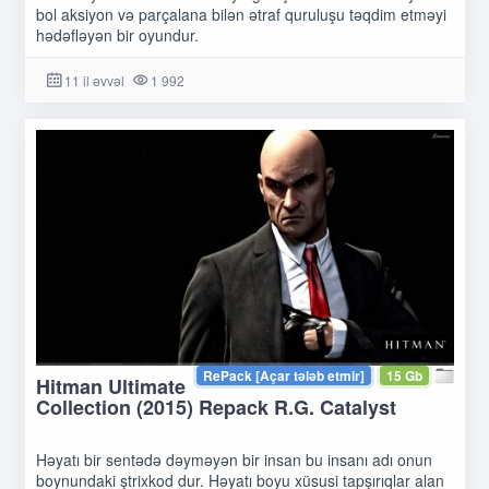
bol aksiyon və parçalana bilən ətraf quruluşu təqdim etməyi
hədəfləyən bir oyundur.
11 il əvvəl
1 992
RePack [Açar tələb etmir]
15 Gb
Hitman Ultimate
Collection (2015) Repack R.G. Catalyst
Həyatı bir sentədə dəyməyən bir insan bu insanı adı onun
boynundaki ştrixkod dur. Həyatı boyu xüsusi tapşırıqlar alan