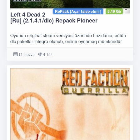
RePack [Açar tələb etmir]
5.49 Gb
Left 4 Dead 2
[Ru] (2.1.4.1/dlc) Repack Pioneer
Oyunun original steam versiyası üzərində hazırlanıb, bütün
dlc paketlər inteqrə olunub, online oynamaq mümkündür
11 il əvvəl
4 154