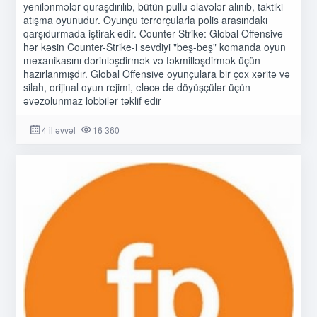
yenilənmələr quraşdırılıb, bütün pullu əlavələr alınıb, taktiki
atışma oyunudur. Oyunçu terrorçularla polis arasındakı
qarşıdurmada iştirak edir. Counter-Strike: Global Offensive –
hər kəsin Counter-Strike-i sevdiyi "beş-beş" komanda oyun
mexanikasını dərinləşdirmək və təkmilləşdirmək üçün
hazırlanmışdır. Global Offensive oyunçulara bir çox xəritə və
silah, orijinal oyun rejimi, eləcə də döyüşçülər üçün
əvəzolunmaz lobbilər təklif edir
4 il əvvəl
16 360