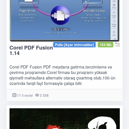
Pullu [Açar mövcuddur]
154 Mb
Corel PDF Fusion
1.14
Corel PDF Fusion PDF meydana gətirmə,tənzimləmə və
çevirmə proqramıdır.Corel firması bu proqramı yüksək
qiymətli məhsullara alternativ olaraq çıxartmış olub,100-ün
üzərində fərqli fayl formasıyla çalışa bilir.
11 il əvvəl
3 358