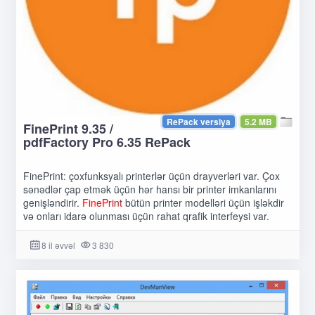
RePack versiya
5.2 MB
FinePrint 9.35 /
pdfFactory Pro 6.35 RePack
FinePrint: çoxfunksyalı printerlər üçün drayverləri var. Çox
sənədlər çap etmək üçün hər hansı bir printer imkanlarını
genişləndirir.
FinePrint
bütün printer modelləri üçün işləkdir
və onları idarə olunması üçün rahat qrafik interfeysi var.
8 il əvvəl
3 830