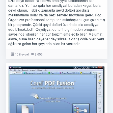
üzrə qeyd dəftəri Windows əməliyyat sistemlərinin can
damarıdır. Yəni az qala hər əməliyyat buradan keçər, bura
qeyd olunur. Təbii ki zamanla qeyd dəftəri gərəksiz
məlumatlarla dolar ya da bəzi səhvlər meydana gələr. Reg
Organizer professional kompüter istifadəçiləri üçün çıxarılmış
bir proqramdır. Çünki qeyd dəftəri üzərində əllə əməliyyat
edə bilməkdədir. Qeydiyyat dəftərinə girmədən proqram
sayəsində istənilən hər cür tənzimləmə edilə bilər. Məlumat
əlavə, silinə bilər, dəyərlər dəyişdirilə, axtarış edilə bilər, yəni
ağılınıza gələn hər şeyi edə bilən bir vasitədir.
10 il əvvəl
2 656