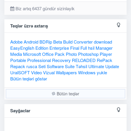
Biz artıq 6437 gündür sizinləyik
Teqlər üzrə axtarış
Adobe
Android
BDRip
Beta
Build
Converter
download
EasyEnglish
Edition
Enterprise
Final
Full
hsil
Manager
Media
Microsoft
Office
Pack
Photo
Photoshop
Player
Portable
Professional
Recovery
RELOADED
RePack
Repack
rusca
Seti
Software
Suite
Təhsil
Ultimate
Update
UralSOFT
Video
Vizual
Wallpapers
Windows
yukle
Bütün teqləri göstər
Bütün teqlər
Sayğaclar