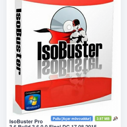
Pullu [Açar mövcuddur]
3.97 MB
IsoBuster Pro
3.6 Build 3.6.0.0 Final DC 17.08.2015