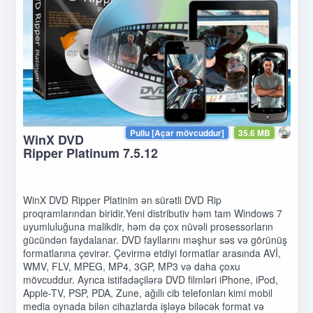
Pullu [Açar mövcuddur]
35.6 MB
WinX DVD
Ripper Platinum 7.5.12
WinX DVD Ripper Platinim ən sürətli DVD Rip
proqramlarından biridir.Yeni distributiv həm tam Windows 7
uyumluluğuna malikdir, həm də çox nüvəli prosessorların
gücündən faydalanar. DVD fayllarını məşhur səs və görünüş
formatlarına çevirər. Çevirmə etdiyi formatlar arasında AVİ,
WMV, FLV, MPEG, MP4, 3GP, MP3 və daha çoxu
mövcuddur. Ayrıca istifadəçilərə DVD filmləri iPhone, iPod,
Apple-TV, PSP, PDA, Zune, ağıllı cib telefonları kimi mobil
media oynada bilən cihazlarda işləyə biləcək format və