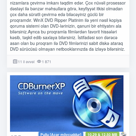
nizamlara çevirmə imkanı təqdim edər. Çox nüvəli prosessor
dəstəyi ilə bənzər məhsullara görə, keyfiyyət itkisi olmadan
çox daha sürətli çevirmə edə biləcəyiniz güclü bir
proqramdır. WinX DVD Ripper Platinim ilə yeni nəsil kopiya
qoruma sistemi olan DVD-lərinizin, qanuni bir ehtiyatını ala
bilərsiniz.Ayrıca bu proqramla filmlərdən favorit hissələri
kəsib, təşkil edib saxlaya bilərsiniz. İstifadəsi son dərəcə
asan olan bu proqram ilə DVD filmlərinizi sabit diskə ataraq
DVD sürücüsü olmayan netbooklarınızda da izləyə bilərsiniz.
11 il əvvəl
1 871
Pullu [Açar mövcuddur]
10.29 & 12.50 MB