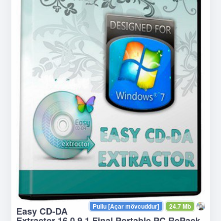
Pullu [Açar mövcuddur]
24.7 Mb
Easy CD-DA
Extractor 16.0.9.1 Final Portable PC RePack