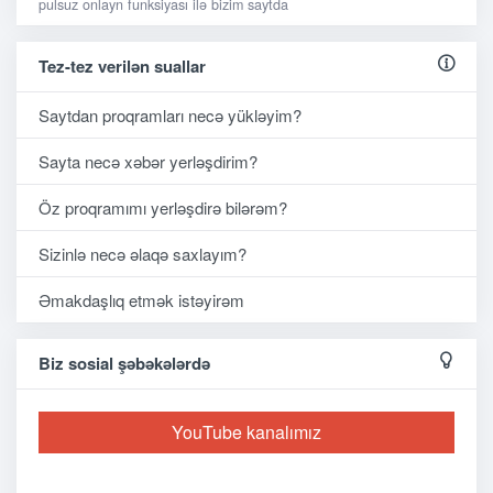
pulsuz onlayn funksiyası ilə bizim saytda
Tez-tez verilən suallar
Saytdan proqramları necə yükləyim?
Sayta necə xəbər yerləşdirim?
Öz proqramımı yerləşdirə bilərəm?
Sizinlə necə əlaqə saxlayım?
Əmakdaşlıq etmək istəyirəm
Biz sosial şəbəkələrdə
YouTube kanalımız