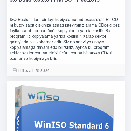
ISO Buster - tam bir fayl kopiyalama mütəxəssisidir. Bir CD-
ni bütöv sabit diskinizə atmaq istəyirsiniz amma CDdəki bəzi
fayllar xarab, bunun üçün kopiyalama yarıda kəsilir. Bu
proqram ilə kopiyalama yarıda kəsilmir. Xarab sektor
gəldiyində sizi xəbərdar edir. Siz də səhvi yox sayıb
kopiyalamağa davam edə bilirsiniz. Ayrıca bu proqram
sektor sektor oxuma etdiyi üçün, oxuna bilməyən CD-ni
oxunur və kopiyalaya bilir.
11 il əvvəl
3 329