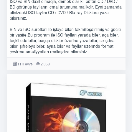
ISO və BIN daxil olmaqla, demək olar ki, bütün CD / DVD /
BD görünüş fayllarını emal tutumuna malikdir. Eyni zamanda
əlinizdəki ISO faylını CD / DVD / Blu-ray Disklərə yaza
bilərsiniz.
BIN və ISO surətləri ilə işləyə bilən təkmilləşdirilmiş və güclü
bir vasitə.Bu proqram ilə ISO faylları yarada bilər, aça bilər,
təşkil edə bilər, başqa disklər üzərinə yaza bilər, sıxışdıra
bilər, şifrələyə bilər, ayıra bilər və fayllar üzərində format
çevirmə əməliyyatları reallaşdıra bilərsiniz.
11 il əvvəl
2 058