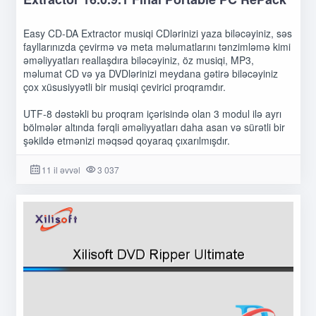
Easy CD-DA Extractor musiqi CDlərinizi yaza biləcəyiniz, səs
fayllarınızda çevirmə və meta məlumatlarını tənzimləmə kimi
əməliyyatları reallaşdıra biləcəyiniz, öz musiqi, MP3,
məlumat CD və ya DVDlərinizi meydana gətirə biləcəyiniz
çox xüsusiyyətli bir musiqi çevirici proqramdır.
UTF-8 dəstəkli bu proqram içərisində olan 3 modul ilə ayrı
bölmələr altında fərqli əməliyyatları daha asan və sürətli bir
şəkildə etmənizi məqsəd qoyaraq çıxarılmışdır.
11 il əvvəl
3 037