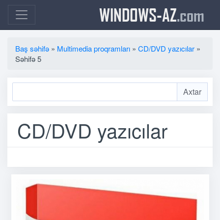
WINDOWS-AZ
.com
Baş səhifə
»
Multimedia proqramları
»
CD/DVD yazıcılar
»
Səhifə 5
CD/DVD yazıcılar