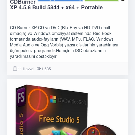
CDBurner
XP 4.5.6 Build 5844 + x64 + Portable
CD Burner XP CD və DVD (Blu-Ray və HD-DVD daxil
olmaqla) və Windows əməliyyat sistemində Red Book
formatında audio-faylların (WAV, MP3, FLAC, Windows
Media Audio və Ogg Vorbis) yazısı disklərinin yaradılması
üçün pulsuz proqramdır.Həmçinin ISO obrazlarının
yaradılmasını dəstəkləyir.
11 il əvvəl
1 635