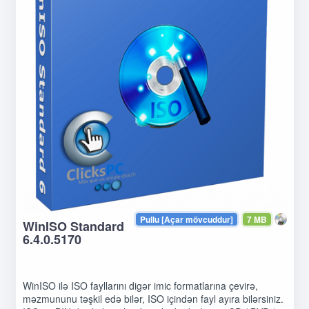
Pullu [Açar mövcuddur]
7 MB
WinISO Standard
6.4.0.5170
WinISO ilə ISO fayllarını digər imic formatlarına çevirə,
məzmununu təşkil edə bilər, ISO içindən fayl ayıra bilərsiniz.