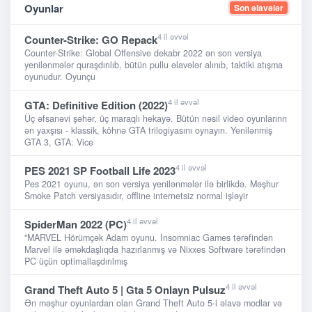
Oyunlar
Son əlavələr
4 il əvvəl
Counter-Strike: GO Repack
Counter-Strike: Global Offensive dekabr 2022 ən son versiya
yenilənmələr quraşdırılıb, bütün pullu əlavələr alınıb, taktiki atışma
oyunudur. Oyunçu
4 il əvvəl
GTA: Definitive Edition (2022)
Üç əfsanəvi şəhər, üç maraqlı hekayə. Bütün nəsil video oyunlarınn
ən yaxşısı - klassik, köhnə GTA trilogiyasını oynayın. Yenilənmiş
GTA 3, GTA: Vice
4 il əvvəl
PES 2021 SP Football Life 2023
Pes 2021 oyunu, ən son versiya yenilənmələr ilə birlikdə. Məşhur
Smoke Patch versiyasıdır, offline internetsiz normal işləyir
4 il əvvəl
SpiderMan 2022 (PC)
"MARVEL Hörümçək Adam oyunu. Insomniac Games tərəfindən
Marvel ilə əməkdaşlıqda hazırlanmış və Nixxes Software tərəfindən
PC üçün optimallaşdırılmış
4 il əvvəl
Grand Theft Auto 5 | Gta 5 Onlayn Pulsuz
Ən məşhur oyunlardan olan Grand Theft Auto 5-i əlavə modlar və