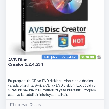
Pullu [Açar mövcuddur]
98.26 MB
AVS Disc
Creator 5.2.4.534
Bu proqram ilə CD və DVD disklərinizdən media diskləri
yarada bilərsiniz. Ayrica CD və DVD disklərinizə, güclü və
sürətli bir şəkildə məlumatlarınızı yaza bilərsiniz. Proqram
asan və istifadəli bir interfeysə malikdir.
11 il əvvəl
2 240