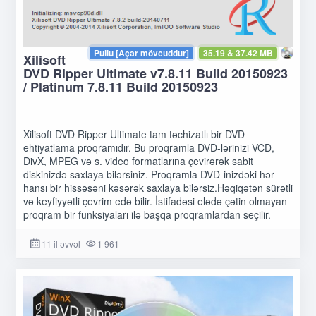
Pullu [Açar mövcuddur]
35.19 & 37.42 MB
Xilisoft
DVD Ripper Ultimate v7.8.11 Build 20150923
/ Platinum 7.8.11 Build 20150923
Xilisoft DVD Ripper Ultimate tam təchizatlı bir DVD
ehtiyatlama proqramıdır. Bu proqramla DVD-lərinizi VCD,
DivX, MPEG və s. video formatlarına çevirərək sabit
diskinizdə saxlaya bilərsiniz. Proqramla DVD-inizdəki hər
hansı bir hissəsəni kəsərək saxlaya bilərsiz.Həqiqətən sürətli
və keyfiyyətli çevrim edə bilir. İstifadəsi elədə çətin olmayan
proqram bir funksiyaları ilə başqa proqramlardan seçilir.
11 il əvvəl
1 961