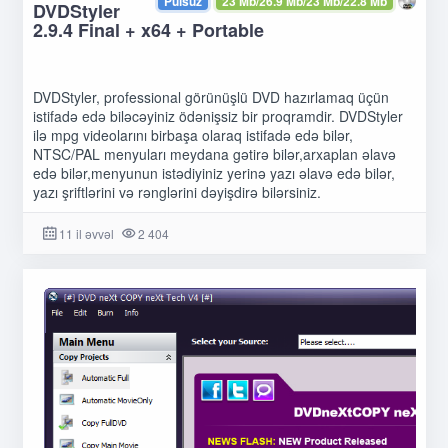
Pulsuz
23 Mb/26.9 Mb/23 Mb/22.8 Mb
DVDStyler
2.9.4 Final + x64 + Portable
DVDStyler, professional görünüşlü DVD hazırlamaq üçün
istifadə edə biləcəyiniz ödənişsiz bir proqramdir. DVDStyler
ilə mpg videolarını birbaşa olaraq istifadə edə bilər,
NTSC/PAL menyuları meydana gətirə bilər,arxaplan əlavə
edə bilər,menyunun istədiyiniz yerinə yazı əlavə edə bilər,
yazı şriftlərini və rənglərini dəyişdirə bilərsiniz.
11 il əvvəl
2 404