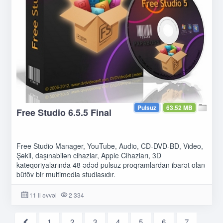
Pulsuz
63.52 MB
Free Studio 6.5.5 Final
Free Studio Manager, YouTube, Audio, CD-DVD-BD, Video,
Şəkil, daşınabilən cihazlar, Apple Cihazları, 3D
kateqoriyalarında 48 ədəd pulsuz proqramlardan ibarət olan
bütöv bir multimedia studiasıdır.
11 il əvvəl
2 334
1
2
3
4
5
6
7