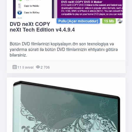
Pullu [Açar mövcuddur]
15 Mb
DVD neXt COPY
neXt Tech Edition v4.4.9.4
Bütün DVD filmlərinizi kopiyalayın.Ən son texnologiya və
yandırma sürəti ilə bütün DVD filmlərinizin ehtiyatını götürə
bilərsiniz.
11 il əvvəl
2 706