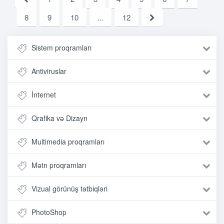
8
9
10
...
12
Sistem proqramları
Antiviruslar
İnternet
Qrafika və Dizayn
Multimedia proqramları
Mətn proqramları
Vizual görünüş tətbiqləri
PhotoShop