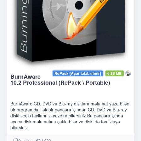
RePack [Açar tələb etmir]
6.86 MB
BurnAware
10.2 Professional (RePack \ Portable)
BurnAware CD, DVD və Blu-ray disklərə məlumat yaza bilən
bir proqramdır.Tək bir pəncərə içindən CD, DVD və Blu-ray
diski seçib fayllarınızı yazdıra bilərsiniz.Bu pəncərə içində
ayrıca disk məlumatına çatıla bilər və diski də təmizləyə
bilərsiniz.
9 il əvvəl
4 033