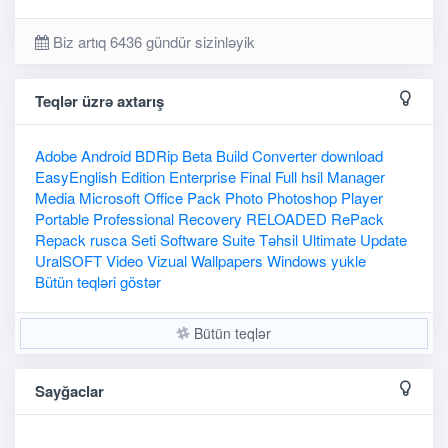
Biz artıq 6436 gündür sizinləyik
Teqlər üzrə axtarış
Adobe
Android
BDRip
Beta
Build
Converter
download
EasyEnglish
Edition
Enterprise
Final
Full
hsil
Manager
Media
Microsoft
Office
Pack
Photo
Photoshop
Player
Portable
Professional
Recovery
RELOADED
RePack
Repack
rusca
Seti
Software
Suite
Təhsil
Ultimate
Update
UralSOFT
Video
Vizual
Wallpapers
Windows
yukle
Bütün teqləri göstər
Bütün teqlər
Sayğaclar