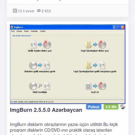
10 il əvvəl
2 653
Pulsuz
3.6 Mb
ImgBurn 2.5.5.0 Azərbaycan
ImgBurn disklərin obrazlarının yazısı üçün utilitdir.Bu kiçik
proqram disklərin CD/DVD-ının praktik olaraq istənilən