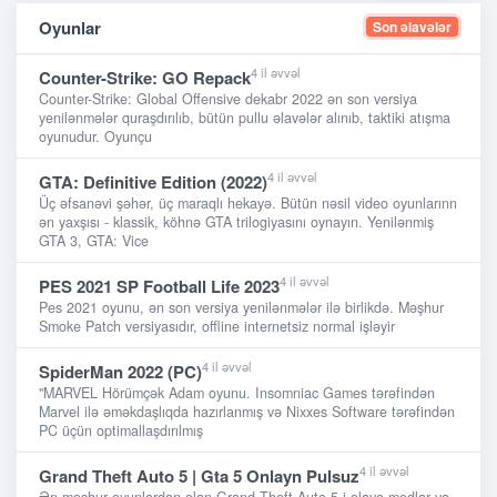
Oyunlar
Son əlavələr
4 il əvvəl
Counter-Strike: GO Repack
Counter-Strike: Global Offensive dekabr 2022 ən son versiya
yenilənmələr quraşdırılıb, bütün pullu əlavələr alınıb, taktiki atışma
oyunudur. Oyunçu
4 il əvvəl
GTA: Definitive Edition (2022)
Üç əfsanəvi şəhər, üç maraqlı hekayə. Bütün nəsil video oyunlarınn
ən yaxşısı - klassik, köhnə GTA trilogiyasını oynayın. Yenilənmiş
GTA 3, GTA: Vice
4 il əvvəl
PES 2021 SP Football Life 2023
Pes 2021 oyunu, ən son versiya yenilənmələr ilə birlikdə. Məşhur
Smoke Patch versiyasıdır, offline internetsiz normal işləyir
4 il əvvəl
SpiderMan 2022 (PC)
"MARVEL Hörümçək Adam oyunu. Insomniac Games tərəfindən
Marvel ilə əməkdaşlıqda hazırlanmış və Nixxes Software tərəfindən
PC üçün optimallaşdırılmış
4 il əvvəl
Grand Theft Auto 5 | Gta 5 Onlayn Pulsuz
Ən məşhur oyunlardan olan Grand Theft Auto 5-i əlavə modlar və