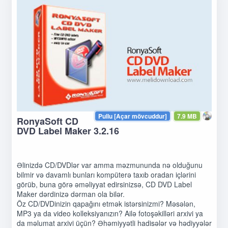
Pullu [Açar mövcuddur]
7.9 MB
RonyaSoft CD
DVD Label Maker 3.2.16
Əlinizdə CD/DVDlər var amma məzmununda nə olduğunu
bilmir və davamlı bunları kompüterə taxıb oradan içlərini
görüb, buna görə əməliyyat edirsinizsə, CD DVD Label
Maker dərdinizə dərman ola bilər.
Öz CD/DVDinizin qapağını etmək istərsinizmi? Məsələn,
MP3 ya da video kolleksiyanızın? Ailə fotoşəkilləri arxivi ya
da məlumat arxivi üçün? Əhəmiyyətli hadisələr və hədiyyələr