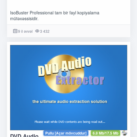
IsoBuster Professional tam bir fayl kopiyalama
mütəxəssisidir.
9 il əvvəl
3 432
Pullu [Açar mövcuddur]
6.8 Mb/17.5 Mb
DVD Audio