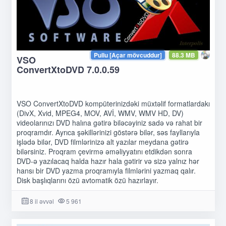
Pullu [Açar mövcuddur]
88.3 MB
VSO
ConvertXtoDVD 7.0.0.59
VSO ConvertXtoDVD kompüterinizdəki müxtəlif formatlardakı
(DivX, Xvid, MPEG4, MOV, AVİ, WMV, WMV HD, DV)
videolarınızı DVD halına gətirə biləcəyiniz sadə və rahat bir
proqramdır. Ayrıca şəkillərinizi göstərə bilər, səs fayllarıyla
işlədə bilər, DVD filmlərinizə alt yazılar meydana gətirə
bilərsiniz. Proqram çevirmə əməliyyatını etdikdən sonra
DVD-ə yazılacaq halda hazır hala gətirir və sizə yalnız hər
hansı bir DVD yazma proqramıyla filmlərini yazmaq qalır.
Disk başlıqlarını özü avtomatik özü hazırlayır.
8 il əvvəl
5 961