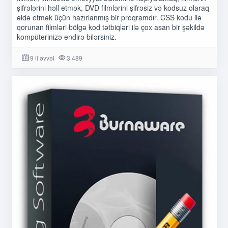
şifrələrini həll etmək, DVD filmlərini şifrəsiz və kodsuz olaraq
əldə etmək üçün hazırlanmış bir proqramdır. CSS kodu ilə
qorunan filmləri bölgə kod tətbiqləri ilə çox asan bir şəkildə
kompüterinizə endirə bilərsiniz.
9 il əvvəl
3 489