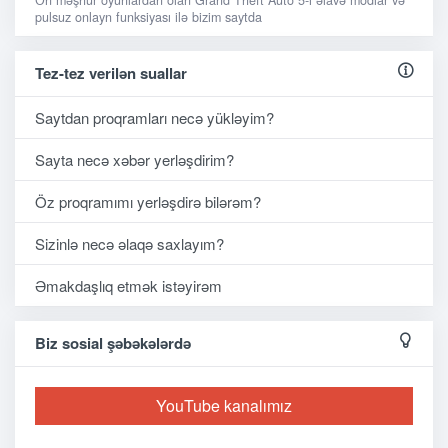
pulsuz onlayn funksiyası ilə bizim saytda
Tez-tez verilən suallar
Saytdan proqramları necə yükləyim?
Sayta necə xəbər yerləşdirim?
Öz proqramımı yerləşdirə bilərəm?
Sizinlə necə əlaqə saxlayım?
Əmakdaşlıq etmək istəyirəm
Biz sosial şəbəkələrdə
YouTube kanalımız