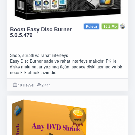
Pulsuz
15.2 Mb
Boost Easy Disc Burner
5.0.5.479
Sadə, sürətli və rahat interfeys
Easy Disc Burner sadə və rahat interfeys malikdir. PK ilə
diskə məlumatlar yazmaq üçün, sadəcə diski taxmaq və bir
neçə klik etmək lazımdır.
10 il əvvəl
2 411