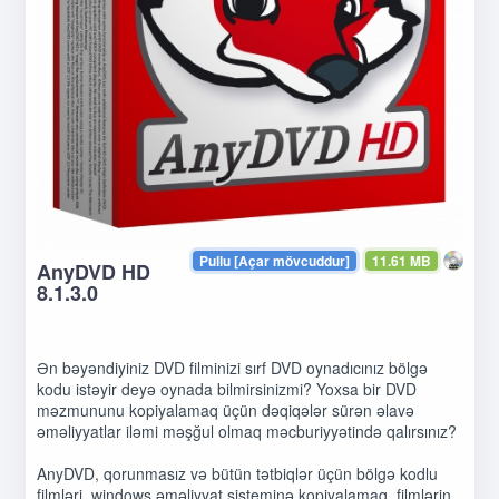
Pullu [Açar mövcuddur]
11.61 MB
AnyDVD HD
8.1.3.0
Ən bəyəndiyiniz DVD filminizi sırf DVD oynadıcınız bölgə
kodu istəyir deyə oynada bilmirsinizmi? Yoxsa bir DVD
məzmununu kopiyalamaq üçün dəqiqələr sürən əlavə
əməliyyatlar iləmi məşğul olmaq məcburiyyətində qalırsınız?
AnyDVD, qorunmasız və bütün tətbiqlər üçün bölgə kodlu
filmləri, windows əməliyyat sisteminə kopiyalamaq, filmlərin