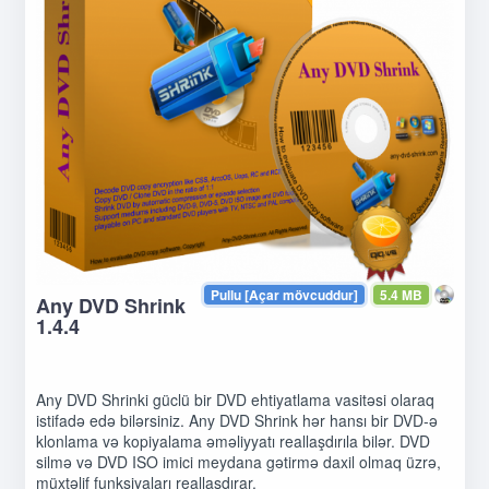
Pullu [Açar mövcuddur]
5.4 MB
Any DVD Shrink
1.4.4
Any DVD Shrinki güclü bir DVD ehtiyatlama vasitəsi olaraq
istifadə edə bilərsiniz. Any DVD Shrink hər hansı bir DVD-ə
klonlama və kopiyalama əməliyyatı reallaşdırıla bilər. DVD
silmə və DVD ISO imici meydana gətirmə daxil olmaq üzrə,
müxtəlif funksiyaları reallaşdırar.