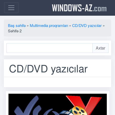
WINDOWS-AZ
.com
Baş səhifə
»
Multimedia proqramları
»
CD/DVD yazıcılar
»
Səhifə 2
CD/DVD yazıcılar