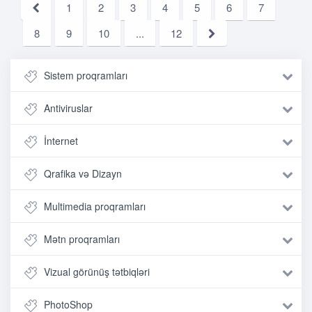
1
2
3
4
5
6
7
8
9
10
...
12
Sistem proqramları
Antiviruslar
İnternet
Qrafika və Dizayn
Multimedia proqramları
Mətn proqramları
Vizual görünüş tətbiqləri
PhotoShop