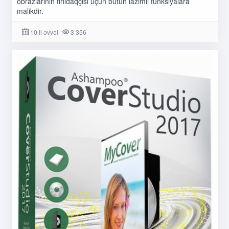
obrazlarının fırıldaqçısı üçün bütün lazımlı funksiyalara
malikdir.
10 il əvvəl
3 356