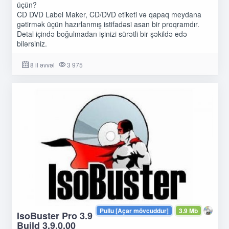
üçün?
CD DVD Label Maker, CD/DVD etiketi və qapaq meydana
gətirmək üçün hazırlanmış istifadəsi asan bir proqramdır.
Detal içində boğulmadan işinizi sürətli bir şəkildə edə
bilərsiniz.
8 il əvvəl
3 975
Pullu [Açar mövcuddur]
3.9 Mb
IsoBuster Pro 3.9
Build 3.9.0.00