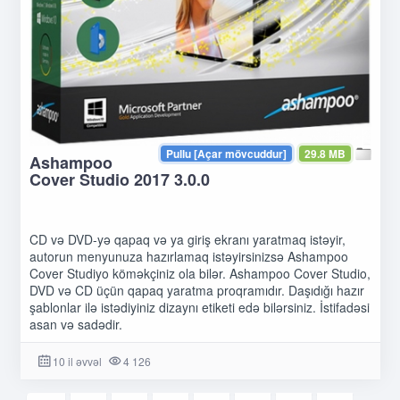
Pullu [Açar mövcuddur]
29.8 MB
Ashampoo
Cover Studio 2017 3.0.0
CD və DVD-yə qapaq və ya giriş ekranı yaratmaq istəyir,
autorun menyunuza hazırlamaq istəyirsinizsə Ashampoo
Cover Studiyo köməkçiniz ola bilər. Ashampoo Cover Studio,
DVD və CD üçün qapaq yaratma proqramıdır. Daşıdığı hazır
şablonlar ilə istədiyiniz dizaynı etiketi edə bilərsiniz. İstifadəsi
asan və sadədir.
10 il əvvəl
4 126