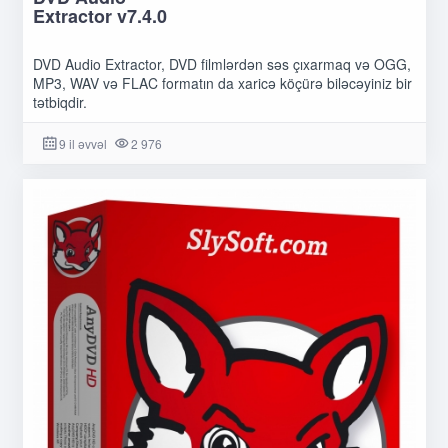
Extractor v7.4.0
DVD Audio Extractor, DVD filmlərdən səs çıxarmaq və OGG,
MP3, WAV və FLAC formatın da xaricə köçürə biləcəyiniz bir
tətbiqdir.
9 il əvvəl
2 976