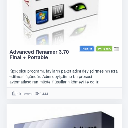
Pulsuz
21.3 Mb
Advanced Renamer 3.70
Final + Portable
Kiçik ölçü proqramı, faylların paket adını dəyişdirməsinin icra
edilməsi üçündür. Adını dəyişdirmə bu prosesi
avtomatlaşdıran müxtəlif üsulların köməyi ilə edilir.
10 il əvvəl
2 444