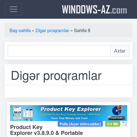
WINDOWS-AZ
.com
Baş səhifə
»
Digər proqramlar
» Səhifə 8
Digər proqramlar
Pullu [Açar mövcuddur]
3.4 Mb
Product Key
Explorer v3.8.9.0 & Portable