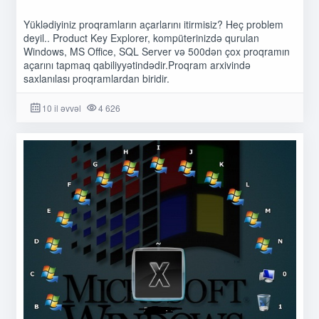
Yüklədiyiniz proqramların açarlarını itirmisiz? Heç problem
deyil.. Product Key Explorer, kompüterinizdə qurulan
Windows, MS Office, SQL Server və 500dən çox proqramın
açarını tapmaq qabiliyyətindədir.Proqram arxivində
saxlanılası proqramlardan biridir.
10 il əvvəl
4 626