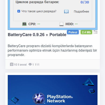
Pulsuz
2.4 Mb
BatteryCare 0.9.26 + Portable
BatteryCare proqramı dizüstü kompüterlərdə batareyanın
performansını optimizə etmək üçün hazırlanmış ödənişsiz bir
proqramdır.
10 il əvvəl
1 111