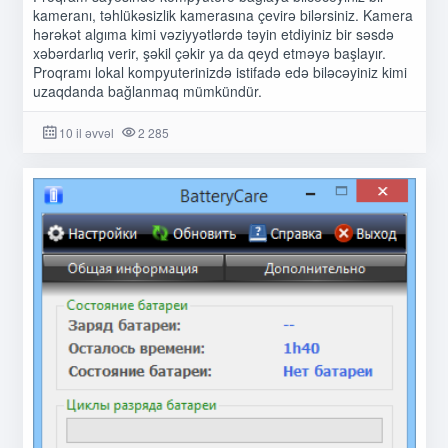
kameranı, təhlükəsizlik kamerasına çevirə bilərsiniz. Kamera
hərəkət algıma kimi vəziyyətlərdə təyin etdiyiniz bir səsdə
xəbərdarlıq verir, şəkil çəkir ya da qeyd etməyə başlayır.
Proqramı lokal kompyuterinizdə istifadə edə biləcəyiniz kimi
uzaqdanda bağlanmaq mümkündür.
10 il əvvəl
2 285