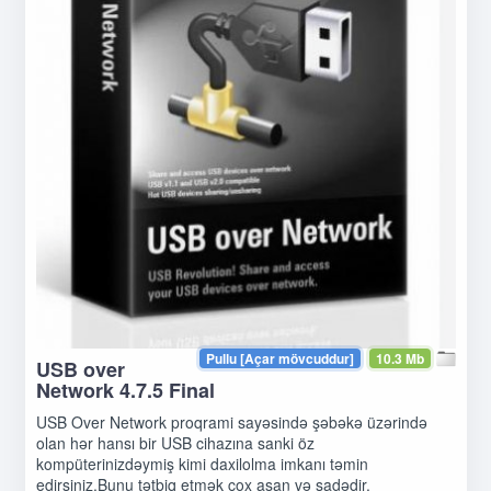
Pullu [Açar mövcuddur]
10.3 Mb
USB over
Network 4.7.5 Final
USB Over Network proqrami sayəsində şəbəkə üzərində
olan hər hansı bir USB cihazına sanki öz
kompüterinizdəymiş kimi daxilolma imkanı təmin
edirsiniz.Bunu tətbiq etmək çox asan və sadədir.