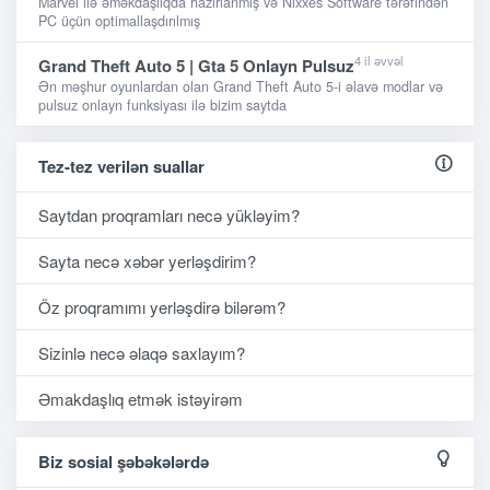
Marvel ilə əməkdaşlıqda hazırlanmış və Nixxes Software tərəfindən
PC üçün optimallaşdırılmış
4 il əvvəl
Grand Theft Auto 5 | Gta 5 Onlayn Pulsuz
Ən məşhur oyunlardan olan Grand Theft Auto 5-i əlavə modlar və
pulsuz onlayn funksiyası ilə bizim saytda
Tez-tez verilən suallar
Saytdan proqramları necə yükləyim?
Sayta necə xəbər yerləşdirim?
Öz proqramımı yerləşdirə bilərəm?
Sizinlə necə əlaqə saxlayım?
Əmakdaşlıq etmək istəyirəm
Biz sosial şəbəkələrdə