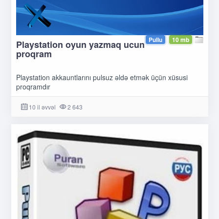
Pullu
10 mb
Playstation oyun yazmaq ucun
proqram
Playstation akkauntlarını pulsuz əldə etmək üçün xüsusi
proqramdır
10 il əvvəl
2 643