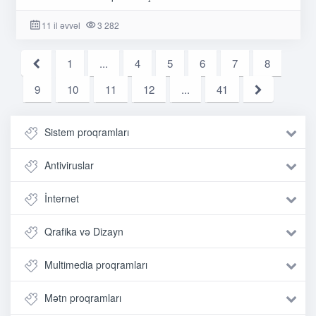
11 il əvvəl
3 282
1
...
4
5
6
7
8
9
10
11
12
...
41
Sistem proqramları
Antiviruslar
İnternet
Qrafika və Dizayn
Multimedia proqramları
Mətn proqramları