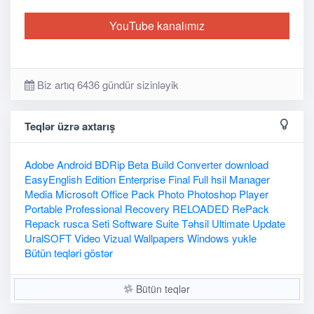
YouTube kanalımız
Biz artıq 6436 gündür sizinləyik
Teqlər üzrə axtarış
Adobe
Android
BDRip
Beta
Build
Converter
download
EasyEnglish
Edition
Enterprise
Final
Full
hsil
Manager
Media
Microsoft
Office
Pack
Photo
Photoshop
Player
Portable
Professional
Recovery
RELOADED
RePack
Repack
rusca
Seti
Software
Suite
Təhsil
Ultimate
Update
UralSOFT
Video
Vizual
Wallpapers
Windows
yukle
Bütün teqləri göstər
Bütün teqlər