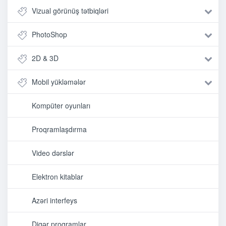
Vizual görünüş tətbiqləri
PhotoShop
2D & 3D
Mobil yükləmələr
Kompüter oyunları
Proqramlaşdırma
Video dərslər
Elektron kitablar
Azəri interfeys
Digər proqramlar