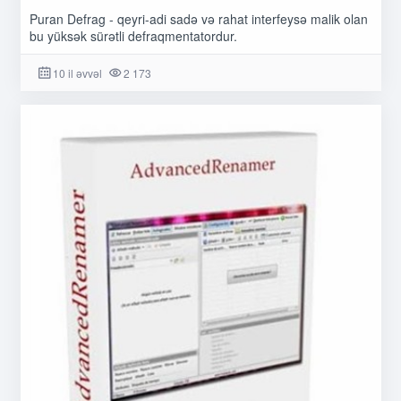
Puran Defrag - qeyri-adi sadə və rahat interfeysə malik olan
bu yüksək sürətli defraqmentatordur.
10 il əvvəl
2 173