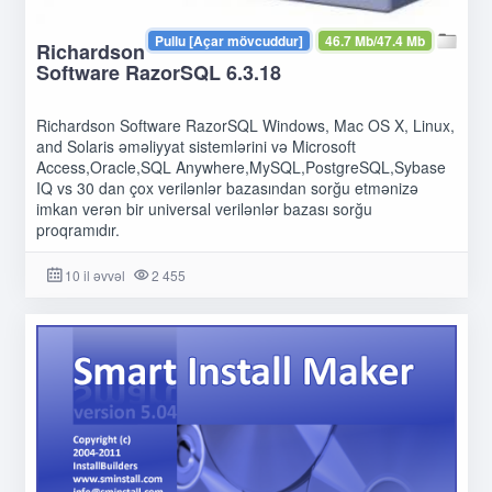
Pullu [Açar mövcuddur]
46.7 Mb/47.4 Mb
Richardson
Software RazorSQL 6.3.18
Richardson Software RazorSQL Windows, Mac OS X, Linux,
and Solaris əməliyyat sistemlərini və Microsoft
Access,Oracle,SQL Anywhere,MySQL,PostgreSQL,Sybase
IQ vs 30 dan çox verilənlər bazasından sorğu etmənizə
imkan verən bir universal verilənlər bazası sorğu
proqramıdır.
10 il əvvəl
2 455