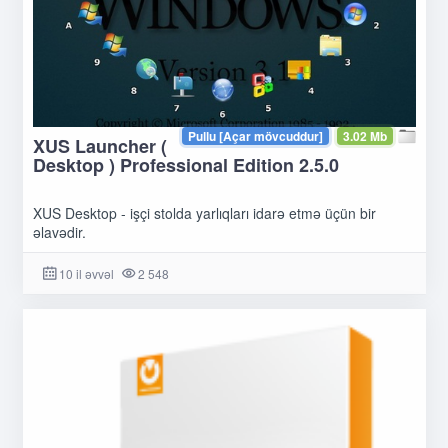
Pullu [Açar mövcuddur]
3.02 Mb
XUS Launcher (
Desktop ) Professional Edition 2.5.0
XUS Desktop - işçi stolda yarlıqları idarə etmə üçün bir
əlavədir.
10 il əvvəl
2 548