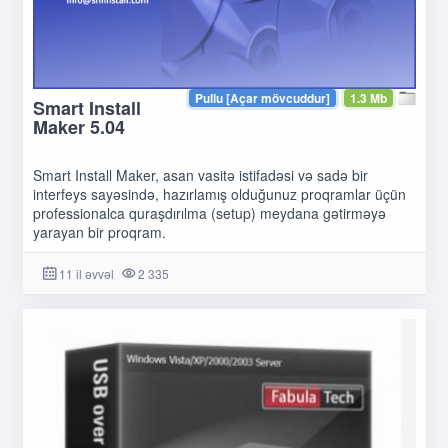
Pullu [Açar mövcuddur]
1.3 Mb
Smart Install
Maker 5.04
Smart Install Maker, asan vasitə istifadəsi və sadə bir
interfeys sayəsində, hazırlamış olduğunuz proqramlar üçün
professionalca quraşdırılma (setup) meydana gətirməyə
yarayan bir proqram.
11 il əvvəl
2 335