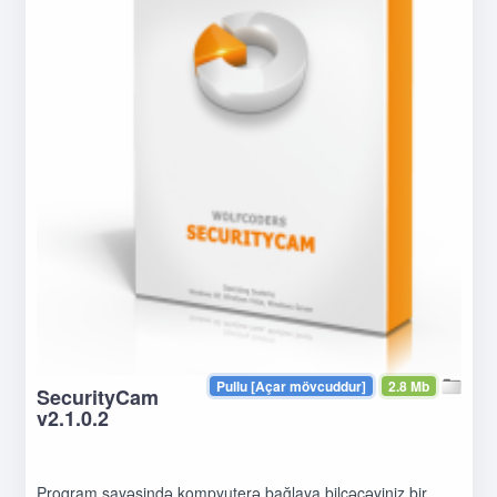
Pullu [Açar mövcuddur]
2.8 Mb
SecurityCam
v2.1.0.2
Proqram sayəsində kompyuterə bağlaya bilcəcəyiniz bir