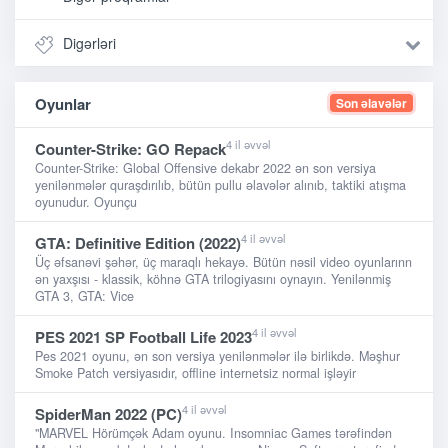
Digərləri
Oyunlar
Son əlavələr
4 il əvvəl
Counter-Strike: GO Repack
Counter-Strike: Global Offensive dekabr 2022 ən son versiya
yenilənmələr quraşdırılıb, bütün pullu əlavələr alınıb, taktiki atışma
oyunudur. Oyunçu
4 il əvvəl
GTA: Definitive Edition (2022)
Üç əfsanəvi şəhər, üç maraqlı hekayə. Bütün nəsil video oyunlarınn
ən yaxşısı - klassik, köhnə GTA trilogiyasını oynayın. Yenilənmiş
GTA 3, GTA: Vice
4 il əvvəl
PES 2021 SP Football Life 2023
Pes 2021 oyunu, ən son versiya yenilənmələr ilə birlikdə. Məşhur
Smoke Patch versiyasıdır, offline internetsiz normal işləyir
4 il əvvəl
SpiderMan 2022 (PC)
"MARVEL Hörümçək Adam oyunu. Insomniac Games tərəfindən