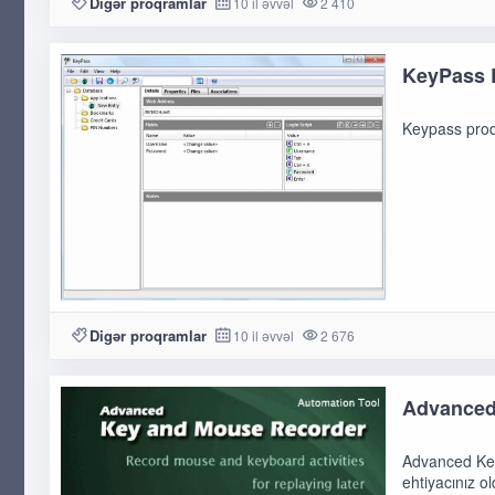
Digər proqramlar
10 il əvvəl
2 410
KeyPass E
Keypass proqr
Digər proqramlar
10 il əvvəl
2 676
Advanced
Advanced Key 
ehtiyacınız o