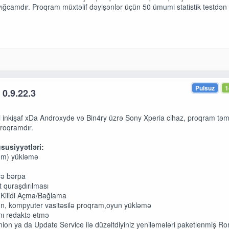
 yığcamdır. Proqram müxtəlif dəyişənlər üçün 50 ümumi statistik testdən
Pulsuz
1
 0.9.22.3
ri inkişaf xDa Androxyde və Bin4ry üzrə Sony Xperia cihaz, proqram tə
proqramdır.
susiyyətləri:
om) yükləmə
və bərpa
 quraşdırılması
 Kilidi Açma/Bağlama
fon, kompyuter vasitəsilə proqram,oyun yükləmə
rını redaktə etmə
on ya da Update Service ilə düzəltdiyiniz yeniləmələri paketlenmiş R