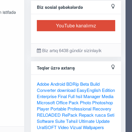
Biz sosial şəbəkələrdə
 istifadə
YouTube kanalımız
Biz artıq 6438 gündür sizinləyik
Teqlər üzrə axtarış
Adobe
Android
BDRip
Beta
Build
Converter
download
EasyEnglish
Edition
Enterprise
Final
Full
hsil
Manager
Media
Microsoft
Office
Pack
Photo
Photoshop
Player
Portable
Professional
Recovery
RELOADED
RePack
Repack
rusca
Seti
Software
Suite
Təhsil
Ultimate
Update
UralSOFT
Video
Vizual
Wallpapers