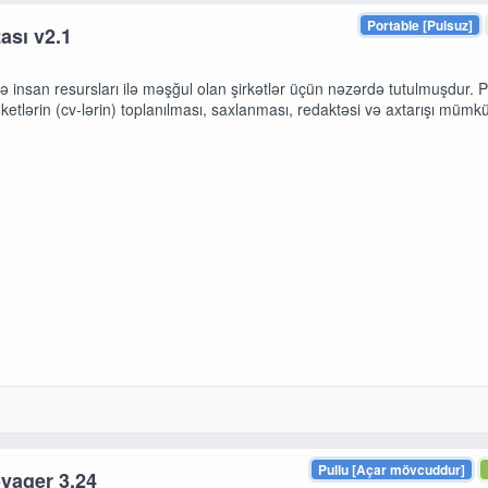
Portable [Pulsuz]
ası v2.1
 insan resursları ilə məşğul olan şirkətlər üçün nəzərdə tutulmuşdur.
anketlərin (cv-lərin) toplanılması, saxlanması, redaktəsi və axtarışı mümk
Pullu [Açar mövcuddur]
yager 3.24