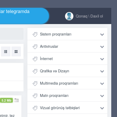
ar telegramda
Qonaq \ Daxil ol
Sistem proqramları
Antiviruslar
İnternet
Qrafika və Dizayn
Multimedia proqramları
Mətn proqramları
5.2 Mb
Vizual görünüş tətbiqləri
tmir, tez