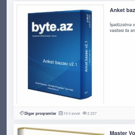
Anket baz
İşədüzəlmə və
vasitəsi ilə 
Digər proqramlar
10 il əvvəl
2 237
Master Vo