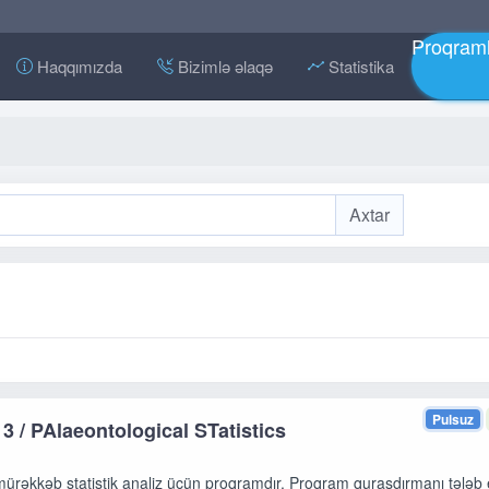
Proqraml
Haqqımızda
Bizimlə əlaqə
Statistika
Pulsuz
3 / PAlaeontological STatistics
ürəkkəb statistik analiz üçün proqramdır. Proqram quraşdırmanı tələb e