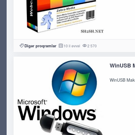
Digər proqramlar
10 il əvvəl
2 570
WinUSB Ma
WinUSB Maker,