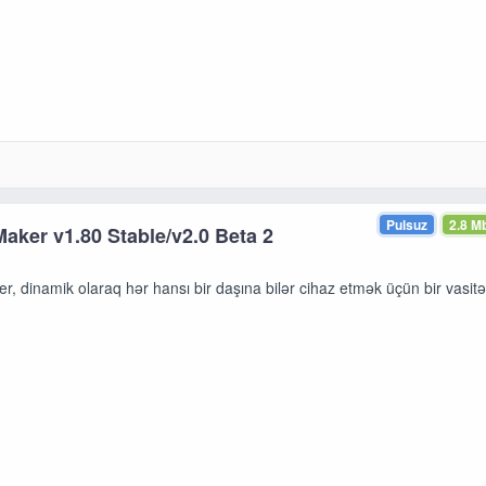
Pulsuz
2.8 M
ker v1.80 Stable/v2.0 Beta 2
 dinamik olaraq hər hansı bir daşına bilər cihaz etmək üçün bir vasitə