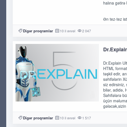
halına gətirə 
Ən tez-tez is
Digər proqramlar
10 il əvvəl
2 047
Dr.Explai
Dr.Explain Ul
HTML formatla
təşkil edir, 
səhifələrin X
siz edirsiniz
bilər, adidə,
Səhifələrə bü
üçün məlumatı
gələcək,sizin
Digər proqramlar
10 il əvvəl
1 517