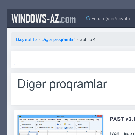
WINDOWS-AZ
.com
Forum (sual\cavab)
Baş səhifə
»
Digər proqramlar
» Səhifə 4
Digər proqramlar
PAST v3.1
PAST - işdə m