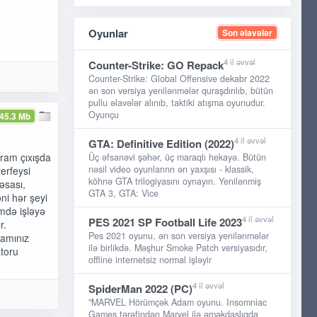
Oyunlar
Son əlavələr
4 il əvvəl
Counter-Strike: GO Repack
Counter-Strike: Global Offensive dekabr 2022
ən son versiya yenilənmələr quraşdırılıb, bütün
pullu əlavələr alınıb, taktiki atışma oyunudur.
Oyunçu
45.3 Mb
4 il əvvəl
GTA: Definitive Edition (2022)
qram çıxışda
Üç əfsanəvi şəhər, üç maraqlı hekayə. Bütün
nəsil video oyunlarınn ən yaxşısı - klassik,
erfeysi
köhnə GTA trilogiyasını oynayın. Yenilənmiş
əsası,
GTA 3, GTA: Vice
ni hər şeyi
imdə işləyə
4 il əvvəl
PES 2021 SP Football Life 2023
r.
Pes 2021 oyunu, ən son versiya yenilənmələr
ramınız
ilə birlikdə. Məşhur Smoke Patch versiyasıdır,
atoru
offline internetsiz normal işləyir
4 il əvvəl
SpiderMan 2022 (PC)
"MARVEL Hörümçək Adam oyunu. Insomniac
Games tərəfindən Marvel ilə əməkdaşlıqda