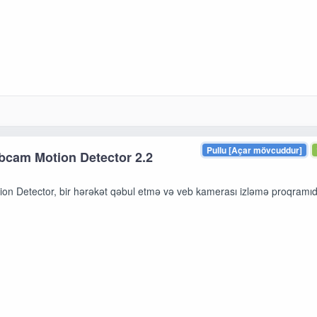
Pullu [Açar mövcuddur]
bcam Motion Detector 2.2
n Detector, bir hərəkət qəbul etmə və veb kamerası izləmə proqramıdı