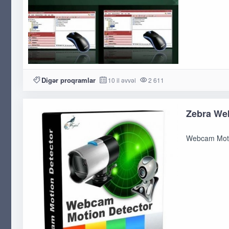
Digər proqramlar
10 il əvvəl
2 611
Zebra We
Webcam Motio