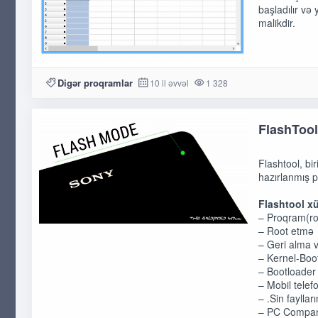
başladılır və
malikdir.
Digər proqramlar
10 il əvvəl
1 328
FlashTool
Flashtool, bi
hazırlanmış 
Flashtool xü
– Proqram(r
– Root etmə
– Geri alma 
– Kernel-Boot
– Bootloader
– Mobil tele
– .Sin faylla
– PC Compani