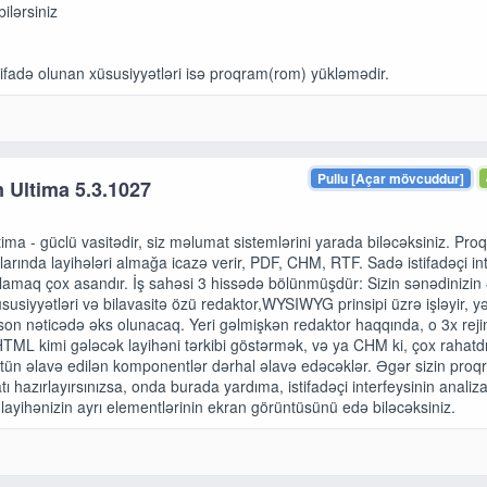
bilərsiniz
tifadə olunan xüsusiyyətləri isə proqram(rom) yükləmədir.
Pullu [Açar mövcuddur]
n Ultima 5.3.1027
tima - güclü vasitədir, siz məlumat sistemlərini yarada biləcəksiniz. Pro
rında layihələri almağa icazə verir, PDF, CHM, RTF. Sadə istifadəçi int
anlamaq çox asandır. İş sahəsi 3 hissədə bölünmüşdür: Sizin sənədinizin 
üsusiyyətləri və bilavasitə özü redaktor,WYSIWYG prinsipi üzrə işləyir, yə
, son nəticədə əks olunacaq. Yeri gəlmişkən redaktor haqqında, o 3x rej
 HTML kimi gələcək layihəni tərkibi göstərmək, və ya CHM ki, çox rahatdı
tün əlavə edilən komponentlər dərhal əlavə edəcəklər. Əgər sizin proq
 hazırlayırsınızsa, onda burada yardıma, istifadəçi interfeysinin analiz
 layihənizin ayrı elementlərinin ekran görüntüsünü edə biləcəksiniz.