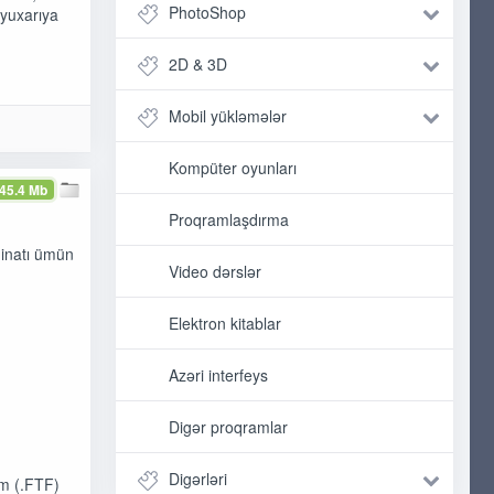
PhotoShop
 yuxarıya
2D & 3D
Mobil yükləmələr
Kompüter oyunları
45.4 Mb
Proqramlaşdırma
minatı ümün
Video dərslər
Elektron kitablar
Azəri interfeys
Digər proqramlar
Digərləri
om (.FTF)