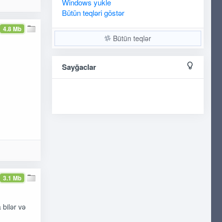
Windows
yukle
Bütün teqləri göstər
4.8 Mb
Bütün teqlər
Sayğaclar
3.1 Mb
 bilər və