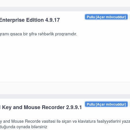
Pullu [Açar mövcuddur]
nterprise Edition 4.9.17
amı qısaca bir şifrə rəhbərlik proqramıdır.
Pullu [Açar mövcuddur]
 Key and Mouse Recorder 2.9.9.1
and Mouse Recorde vasitəsi ilə siçan və klaviatura fəaliyyətlərini yaza
lduğunda oynada bilərsiniz