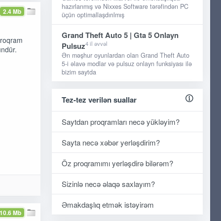
hazırlanmış və Nixxes Software tərəfindən PC
2.4 Mb
üçün optimallaşdırılmış
Grand Theft Auto 5 | Gta 5 Onlayn
 Proqram
4 il əvvəl
Pulsuz
ündür.
Ən məşhur oyunlardan olan Grand Theft Auto
5-i əlavə modlar və pulsuz onlayn funksiyası ilə
bizim saytda
Tez-tez verilən suallar
Saytdan proqramları necə yükləyim?
Sayta necə xəbər yerləşdirim?
Öz proqramımı yerləşdirə bilərəm?
Sizinlə necə əlaqə saxlayım?
Əmakdaşlıq etmək istəyirəm
10.6 Mb