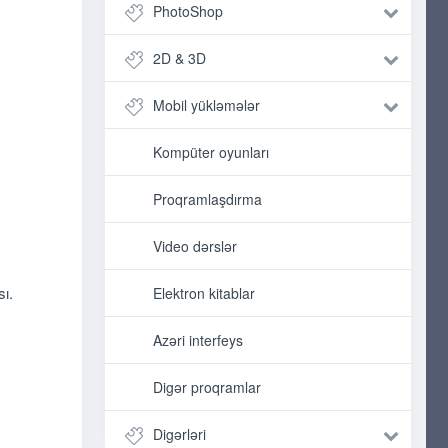
PhotoShop
2D & 3D
Mobil yükləmələr
Kompüter oyunları
Proqramlaşdırma
Video dərslər
sı.
Elektron kitablar
Azəri interfeys
Digər proqramlar
Digərləri