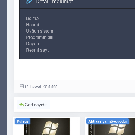
Detallı məlumat
Bölmə
Həcmi
Uyğun sistem
Proqramın dili
Dəyəri
Rəsmi sayt
16 il əvvəl
5 595
Geri qayıdın
Pulsuz
Aktivasiya mövcuddur