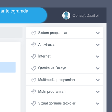
ar telegramda
Qonaq \ Daxil ol
Sistem proqramları
Antiviruslar
İnternet
Qrafika və Dizayn
Multimedia proqramları
Mətn proqramları
Vizual görünüş tətbiqləri