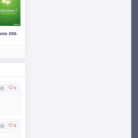
ions X86-
0
0