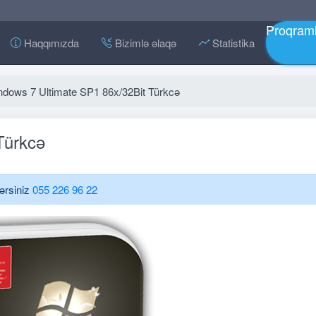
Proqraml
Haqqımızda
Bizimlə əlaqə
Statistika
dows 7 Ultimate SP1 86x/32Bit Türkcə
Türkcə
lərsiniz
055 226 96 22