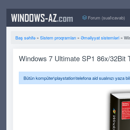
WINDOWS-AZ
.com
Forum (sual\cavab)
Baş səhifə
»
Sistem proqramları
»
Əməliyyat sistemləri
» Win
Windows 7 Ultimate SP1 86x/32Bit 
Bütün kompüter\playstation\telefona aid sualınızı yaza bi