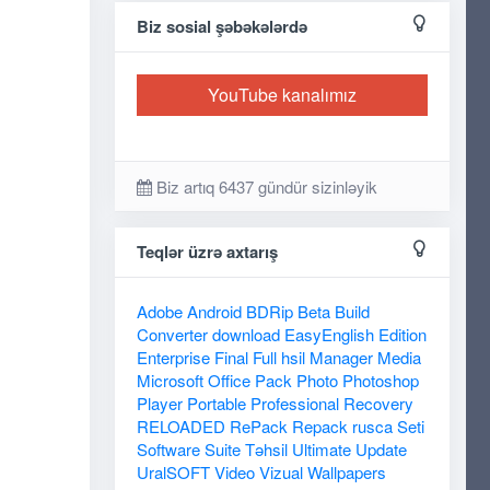
Biz sosial şəbəkələrdə
YouTube kanalımız
Biz artıq 6437 gündür sizinləyik
Teqlər üzrə axtarış
Adobe
Android
BDRip
Beta
Build
Converter
download
EasyEnglish
Edition
Enterprise
Final
Full
hsil
Manager
Media
Microsoft
Office
Pack
Photo
Photoshop
Player
Portable
Professional
Recovery
RELOADED
RePack
Repack
rusca
Seti
Software
Suite
Təhsil
Ultimate
Update
UralSOFT
Video
Vizual
Wallpapers