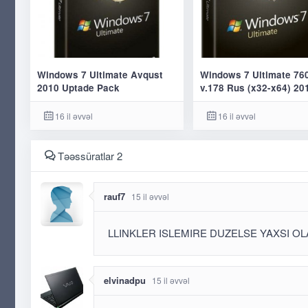
Windows 7 Ultimate Avqust
Windows 7 Ultimate 76
2010 Uptade Pack
v.178 Rus (x32-x64) 20
16 il əvvəl
16 il əvvəl
Təəssüratlar 2
rauf7
15 il əvvəl
LLINKLER ISLEMIRE DUZELSE YAXSI 
elvinadpu
15 il əvvəl