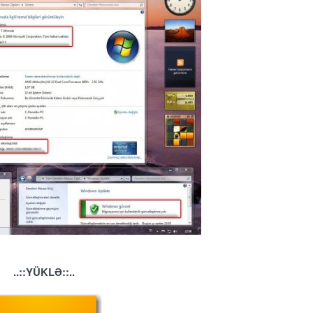
..::YÜKLƏ::..