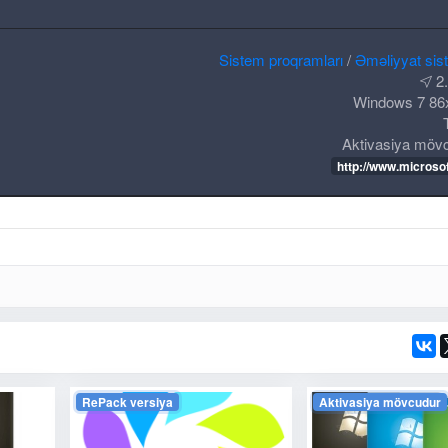
Sistem proqramları
/
Əməliyyat sis
2
Windows 7 86x
Aktivasiya möv
http://www.microso
RePack versiya
Aktivasiya mövcudur