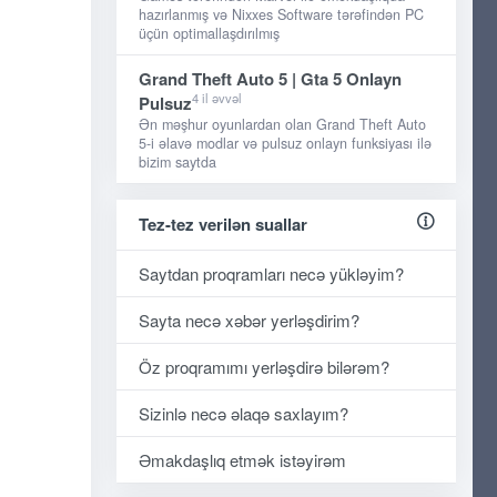
hazırlanmış və Nixxes Software tərəfindən PC
üçün optimallaşdırılmış
Grand Theft Auto 5 | Gta 5 Onlayn
4 il əvvəl
Pulsuz
Ən məşhur oyunlardan olan Grand Theft Auto
5-i əlavə modlar və pulsuz onlayn funksiyası ilə
bizim saytda
Tez-tez verilən suallar
Saytdan proqramları necə yükləyim?
Sayta necə xəbər yerləşdirim?
Öz proqramımı yerləşdirə bilərəm?
Sizinlə necə əlaqə saxlayım?
Əmakdaşlıq etmək istəyirəm