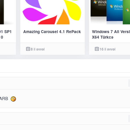
01 SP1
Amazing Carousel 4.1 RePack
Windows 7 All Vers
10
X64 Türkcə
8 il əvvəl
16 il əvvəl
OLARВ