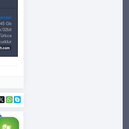
temləri
.45 Gb
/32bit
Türkcə
cuddur
ft.com