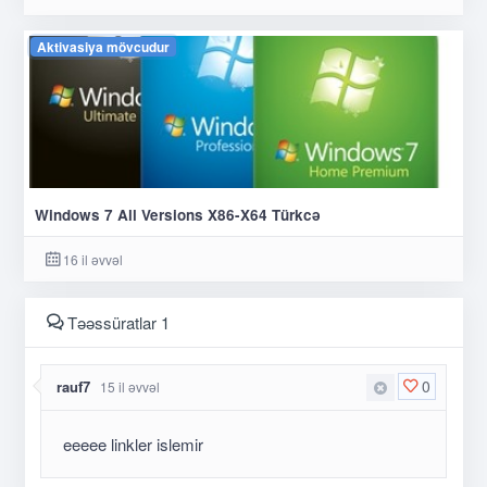
Aktivasiya mövcudur
Windows 7 All Versions X86-X64 Türkcə
16 il əvvəl
Təəssüratlar 1
0
rauf7
15 il əvvəl
eeeee linkler islemir