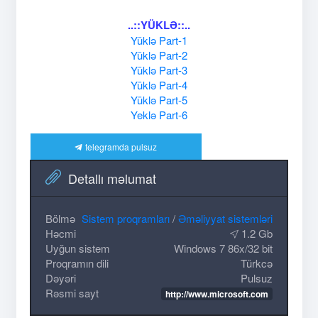
..::YÜKLƏ::..
Yüklə Part-1
Yüklə Part-2
Yüklə Part-3
Yüklə Part-4
Yüklə Part-5
Yeklə Part-6
telegramda pulsuz
Detallı məlumat
Bölmə
Sistem proqramları
/
Əməliyyat sistemləri
Həcmi
1.2 Gb
Uyğun sistem
Windows 7 86x/32 bit
Proqramın dili
Türkcə
Dəyəri
Pulsuz
Rəsmi sayt
http://www.microsoft.com