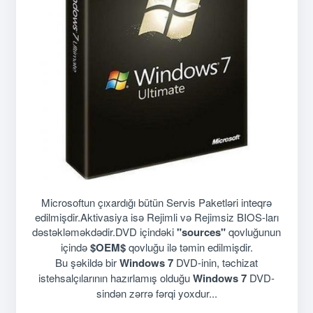
Microsoftun çıxardığı bütün Servis Paketləri inteqrə
edilmişdir.Aktivasiya isə Rejimli və Rejimsiz BIOS-ları
dəstəkləməkdədir.DVD içindəki
"sources"
qovluğunun
içində
$OEM$
qovluğu ilə təmin edilmişdir.
Bu şəkildə bir
Windows 7
DVD-inin, təchizat
istehsalçılarının hazırlamış olduğu
Windows 7
DVD-
sindən zərrə fərqi yoxdur...