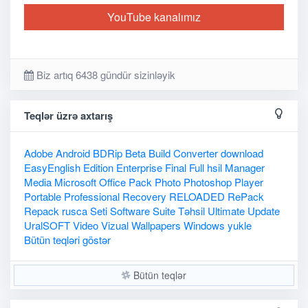
YouTube kanalımız
Biz artıq 6438 gündür sizinləyik
Teqlər üzrə axtarış
Adobe
Android
BDRip
Beta
Build
Converter
download
EasyEnglish
Edition
Enterprise
Final
Full
hsil
Manager
Media
Microsoft
Office
Pack
Photo
Photoshop
Player
Portable
Professional
Recovery
RELOADED
RePack
Repack
rusca
Seti
Software
Suite
Təhsil
Ultimate
Update
UralSOFT
Video
Vizual
Wallpapers
Windows
yukle
Bütün teqləri göstər
Bütün teqlər