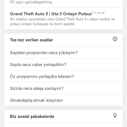
PC üçün optimallaşdırılmış
4 il əvvəl
Grand Theft Auto 5 | Gta 5 Onlayn Pulsuz
Ən məşhur oyunlardan olan Grand Theft Auto 5-i əlavə modlar və
pulsuz onlayn funksiyası ilə bizim saytda
Tez-tez verilən suallar
Saytdan proqramları necə yükləyim?
Sayta necə xəbər yerləşdirim?
Öz proqramımı yerləşdirə bilərəm?
Sizinlə necə əlaqə saxlayım?
Əmakdaşlıq etmək istəyirəm
Biz sosial şəbəkələrdə