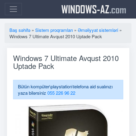
WINDOWS-AZ
.com
Baş səhifə
»
Sistem proqramları
»
Əməliyyat sistemləri
»
Windows 7 Ultimate Avqust 2010 Uptade Pack
Windows 7 Ultimate Avqust 2010
Uptade Pack
Bütün kompüter\playstation\telefona aid sualınızı
yaza bilərsiniz
055 226 96 22