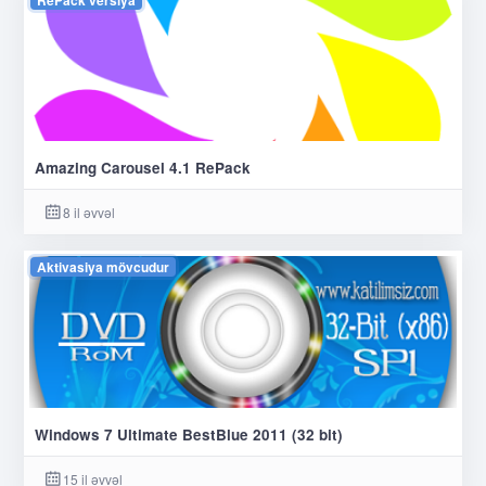
RePack versiya
Amazing Carousel 4.1 RePack
8 il əvvəl
Aktivasiya mövcudur
Windows 7 Ultimate BestBlue 2011 (32 bit)
15 il əvvəl