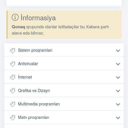
İnformasiya
Qonaq
qrupunda olanlar istifadəçilər bu Xəbəra şərh
əlavə edə bilməz.
Sistem proqramları
Antiviruslar
İnternet
Qrafika və Dizayn
Multimedia proqramları
Mətn proqramları