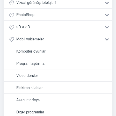
Vizual görünüş tətbiqləri
PhotoShop
2D & 3D
Mobil yükləmələr
Kompüter oyunları
Proqramlaşdırma
Video dərslər
Elektron kitablar
Azəri interfeys
Digər proqramlar