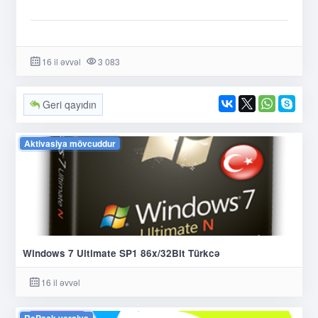
16 il əvvəl
3 083
Geri qayıdın
Aktivasiya mövcuddur
Windows 7 Ultimate SP1 86x/32Bit Türkcə
16 il əvvəl