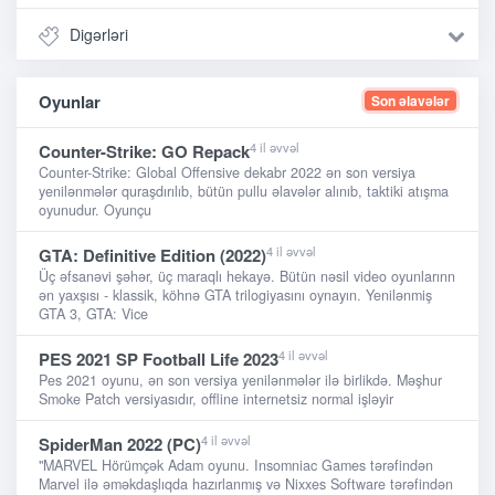
Digərləri
Oyunlar
Son əlavələr
4 il əvvəl
Counter-Strike: GO Repack
Counter-Strike: Global Offensive dekabr 2022 ən son versiya
yenilənmələr quraşdırılıb, bütün pullu əlavələr alınıb, taktiki atışma
oyunudur. Oyunçu
4 il əvvəl
GTA: Definitive Edition (2022)
Üç əfsanəvi şəhər, üç maraqlı hekayə. Bütün nəsil video oyunlarınn
ən yaxşısı - klassik, köhnə GTA trilogiyasını oynayın. Yenilənmiş
GTA 3, GTA: Vice
4 il əvvəl
PES 2021 SP Football Life 2023
Pes 2021 oyunu, ən son versiya yenilənmələr ilə birlikdə. Məşhur
Smoke Patch versiyasıdır, offline internetsiz normal işləyir
4 il əvvəl
SpiderMan 2022 (PC)
"MARVEL Hörümçək Adam oyunu. Insomniac Games tərəfindən
Marvel ilə əməkdaşlıqda hazırlanmış və Nixxes Software tərəfindən