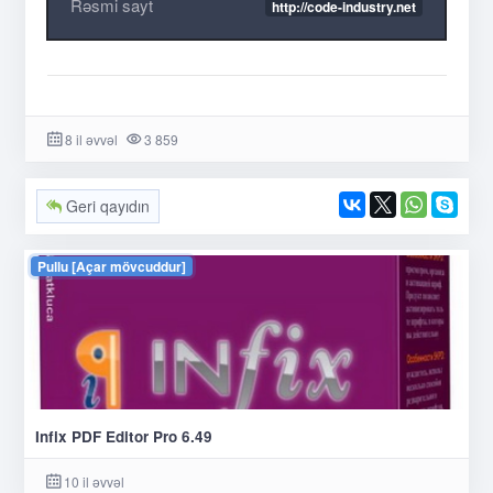
Rəsmi sayt
http://code-industry.net
8 il əvvəl
3 859
Geri qayıdın
Pullu [Açar mövcuddur]
Infix PDF Editor Pro 6.49
10 il əvvəl