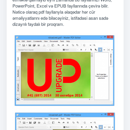
PowerPoint, Excel və EPUB fayllarınıda çevirə bilir.
Nəticə olaraq pdf fayllarıyla əlaqədar hər cür
əməliyyatlarını edə biləcəyiniz, istifadəsi asan sadə
dizaynlı faydalı bir proqram.