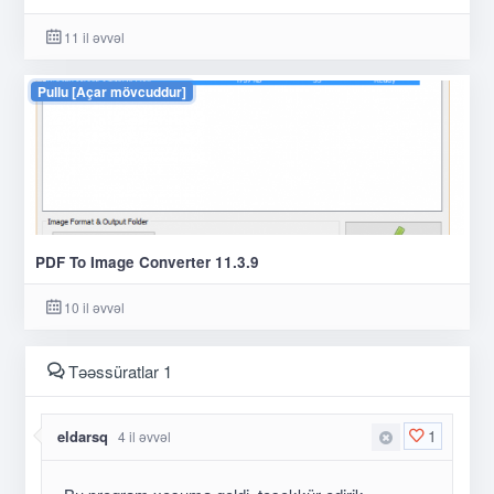
11 il əvvəl
Pullu [Açar mövcuddur]
PDF To Image Converter 11.3.9
10 il əvvəl
Təəssüratlar 1
1
eldarsq
4 il əvvəl