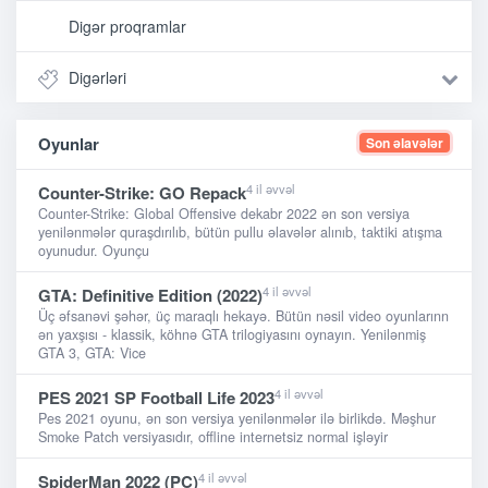
Digər proqramlar
Digərləri
Oyunlar
Son əlavələr
4 il əvvəl
Counter-Strike: GO Repack
Counter-Strike: Global Offensive dekabr 2022 ən son versiya
yenilənmələr quraşdırılıb, bütün pullu əlavələr alınıb, taktiki atışma
oyunudur. Oyunçu
4 il əvvəl
GTA: Definitive Edition (2022)
Üç əfsanəvi şəhər, üç maraqlı hekayə. Bütün nəsil video oyunlarınn
ən yaxşısı - klassik, köhnə GTA trilogiyasını oynayın. Yenilənmiş
GTA 3, GTA: Vice
4 il əvvəl
PES 2021 SP Football Life 2023
Pes 2021 oyunu, ən son versiya yenilənmələr ilə birlikdə. Məşhur
Smoke Patch versiyasıdır, offline internetsiz normal işləyir
4 il əvvəl
SpiderMan 2022 (PC)