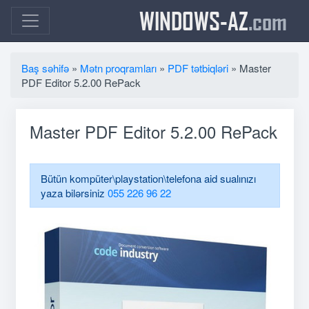
WINDOWS-AZ
.com
Baş səhifə
»
Mətn proqramları
»
PDF tətbiqləri
» Master
PDF Editor 5.2.00 RePack
Master PDF Editor 5.2.00 RePack
Bütün kompüter\playstation\telefona aid sualınızı
yaza bilərsiniz
055 226 96 22