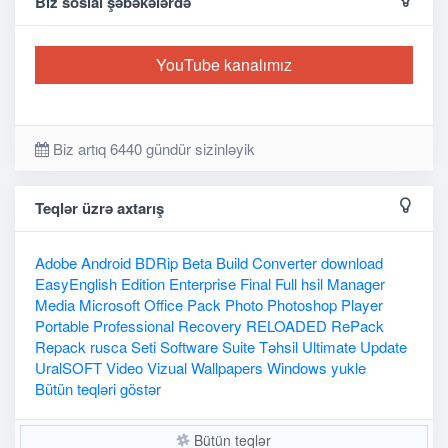
Biz sosial şəbəkələrdə
YouTube kanalımız
Biz artıq 6440 gündür sizinləyik
Teqlər üzrə axtarış
Adobe
Android
BDRip
Beta
Build
Converter
download
EasyEnglish
Edition
Enterprise
Final
Full
hsil
Manager
Media
Microsoft
Office
Pack
Photo
Photoshop
Player
Portable
Professional
Recovery
RELOADED
RePack
Repack
rusca
Seti
Software
Suite
Təhsil
Ultimate
Update
UralSOFT
Video
Vizual
Wallpapers
Windows
yukle
Bütün teqləri göstər
Bütün teqlər