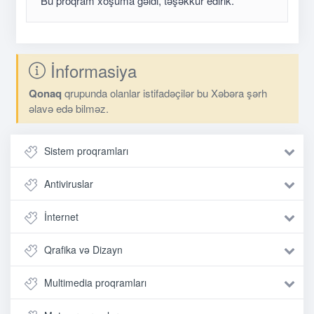
Bu proqram xoşuma gəldi, təşəkkür edirik.
İnformasiya
Qonaq
qrupunda olanlar istifadəçilər bu Xəbəra şərh
əlavə edə bilməz.
Sistem proqramları
Antiviruslar
İnternet
Qrafika və Dizayn
Multimedia proqramları