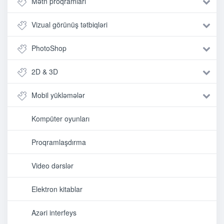
Mətn proqramları
Vizual görünüş tətbiqləri
PhotoShop
2D & 3D
Mobil yükləmələr
Kompüter oyunları
Proqramlaşdırma
Video dərslər
Elektron kitablar
Azəri interfeys