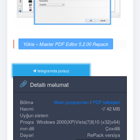
Master PDF Editor 5.2.00 Repack
telegramda pulsuz
Detallı məlumat
Bölmə
Mətn proqramları
/
PDF tətbiqləri
Həcmi
42 MB
Uyğun sistem
Proqra
Windows 2000|XP|Vista|7|8|10 (x32|x64)
mın dili
Çoxdilli
Dəyəri
RePack versiya