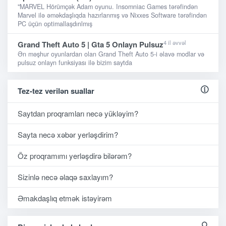
"MARVEL Hörümçək Adam oyunu. Insomniac Games tərəfindən
Marvel ilə əməkdaşlıqda hazırlanmış və Nixxes Software tərəfindən
PC üçün optimallaşdırılmış
4 il əvvəl
Grand Theft Auto 5 | Gta 5 Onlayn Pulsuz
Ən məşhur oyunlardan olan Grand Theft Auto 5-i əlavə modlar və
pulsuz onlayn funksiyası ilə bizim saytda
Tez-tez verilən suallar
Saytdan proqramları necə yükləyim?
Sayta necə xəbər yerləşdirim?
Öz proqramımı yerləşdirə bilərəm?
Sizinlə necə əlaqə saxlayım?
Əmakdaşlıq etmək istəyirəm