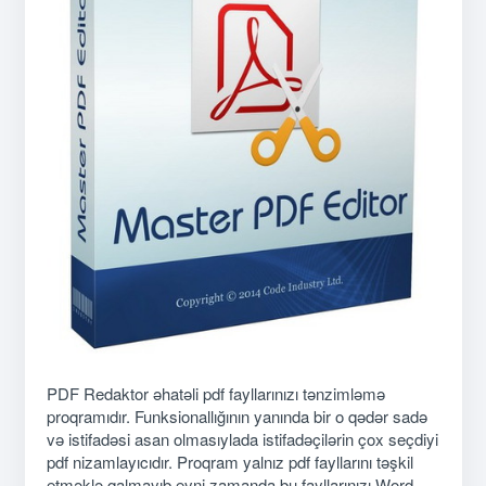
PDF Redaktor əhatəli pdf fayllarınızı tənzimləmə
proqramıdır. Funksionallığının yanında bir o qədər sadə
və istifadəsi asan olmasıylada istifadəçilərin çox seçdiyi
pdf nizamlayıcıdır. Proqram yalnız pdf fayllarını təşkil
etməklə qalmayıb eyni zamanda bu fayllarınızı Word,