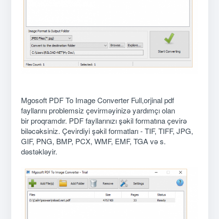
Mgosoft PDF To Image Converter Full,orjinal pdf
fayllarını problemsiz çevirməyinizə yardımçı olan
bir proqramdır. PDF fayllarınızı şəkil formatına çevirə
biləcəksiniz. Çevirdiyi şəkil formatları - TIF, TIFF, JPG,
GIF, PNG, BMP, PCX, WMF, EMF, TGA və s.
dəstəkləyir.