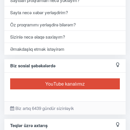
Saytdan proqramları necə yükləyim?
Sayta necə xəbər yerləşdirim?
Öz proqramımı yerləşdirə bilərəm?
Sizinlə necə əlaqə saxlayım?
Əmakdaşlıq etmək istəyirəm
Biz sosial şəbəkələrdə
YouTube kanalımız
Biz artıq 6439 gündür sizinləyik
Teqlər üzrə axtarış