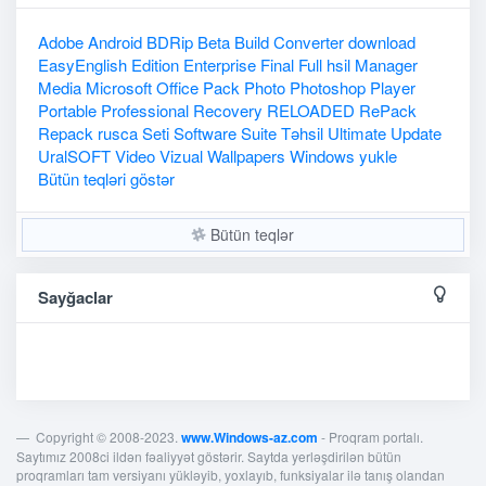
Adobe
Android
BDRip
Beta
Build
Converter
download
EasyEnglish
Edition
Enterprise
Final
Full
hsil
Manager
Media
Microsoft
Office
Pack
Photo
Photoshop
Player
Portable
Professional
Recovery
RELOADED
RePack
Repack
rusca
Seti
Software
Suite
Təhsil
Ultimate
Update
UralSOFT
Video
Vizual
Wallpapers
Windows
yukle
Bütün teqləri göstər
Bütün teqlər
Sayğaclar
Copyright © 2008-2023.
www.Windows-az.com
- Proqram portalı.
Saytımız 2008ci ildən fəaliyyət göstərir. Saytda yerləşdirilən bütün
proqramları tam versiyanı yükləyib, yoxlayıb, funksiyalar ilə tanış olandan