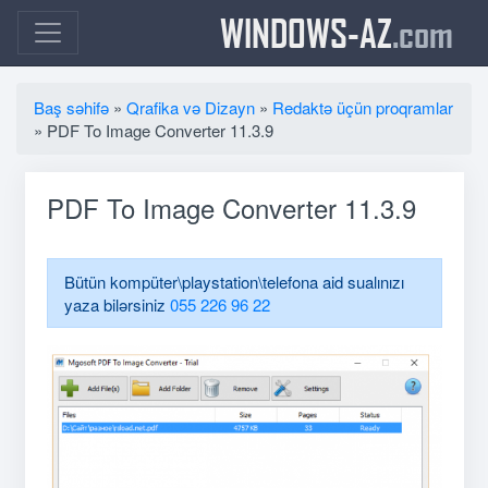
WINDOWS-AZ
.com
Baş səhifə
»
Qrafika və Dizayn
»
Redaktə üçün proqramlar
» PDF To Image Converter 11.3.9
PDF To Image Converter 11.3.9
Bütün kompüter\playstation\telefona aid sualınızı
yaza bilərsiniz
055 226 96 22