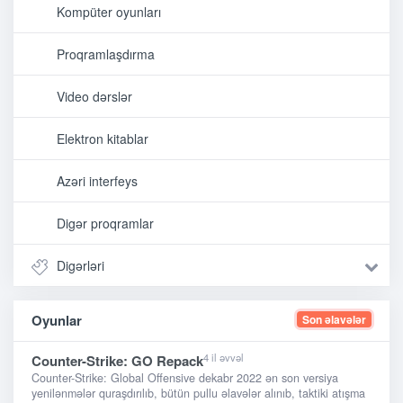
Kompüter oyunları
Proqramlaşdırma
Video dərslər
Elektron kitablar
Azəri interfeys
Digər proqramlar
Digərləri
Oyunlar
Son əlavələr
4 il əvvəl
Counter-Strike: GO Repack
Counter-Strike: Global Offensive dekabr 2022 ən son versiya
yenilənmələr quraşdırılıb, bütün pullu əlavələr alınıb, taktiki atışma