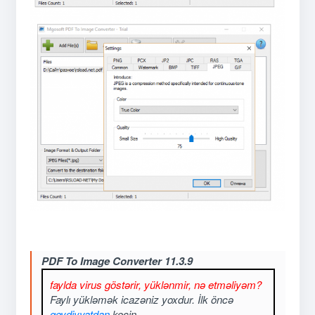
PDF To Image Converter 11.3.9
faylda virus göstərir, yüklənmir, nə etməliyəm?
Faylı yükləmək icazəniz yoxdur. İlk öncə
qeydiyyatdan
keçin