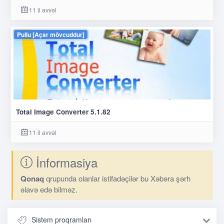
11 il əvvəl
Pullu [Açar mövcuddur]
Total Image Converter 5.1.82
11 il əvvəl
İnformasiya
Qonaq
qrupunda olanlar istifadəçilər bu Xəbəra şərh
əlavə edə bilməz.
Sistem proqramları