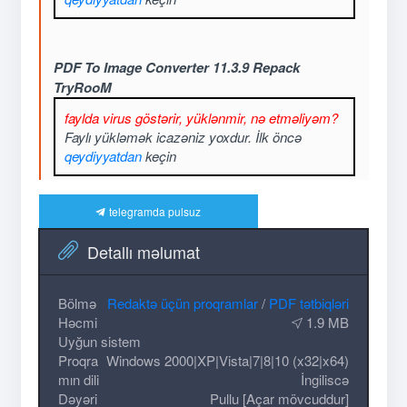
PDF To Image Converter 11.3.9 Repack
TryRooM
faylda virus göstərir, yüklənmir, nə etməliyəm?
Faylı yükləmək icazəniz yoxdur. İlk öncə
qeydiyyatdan
keçin
telegramda pulsuz
Detallı məlumat
Bölmə
Redaktə üçün proqramlar
/
PDF tətbiqləri
Həcmi
1.9 MB
Uyğun sistem
Proqra
Windows 2000|XP|Vista|7|8|10 (x32|x64)
mın dili
İngiliscə
Dəyəri
Pullu [Açar mövcuddur]