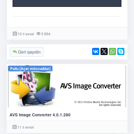
10 il əvvəl
3 894
Geri qayıdın
Pullu [Açar mövcuddur]
AVS Image Converter 4.0.1.280
11 il əvvəl