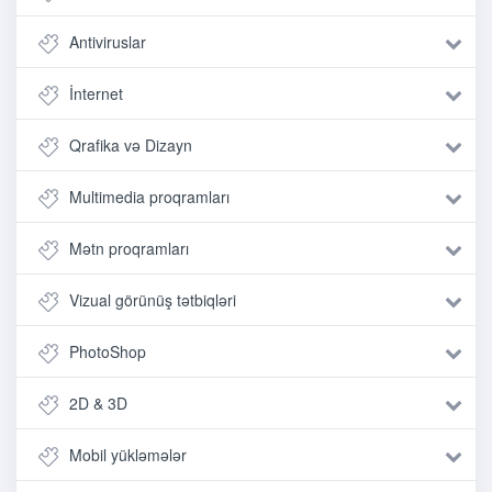
Antiviruslar
İnternet
Qrafika və Dizayn
Multimedia proqramları
Mətn proqramları
Vizual görünüş tətbiqləri
PhotoShop
2D & 3D
Mobil yükləmələr