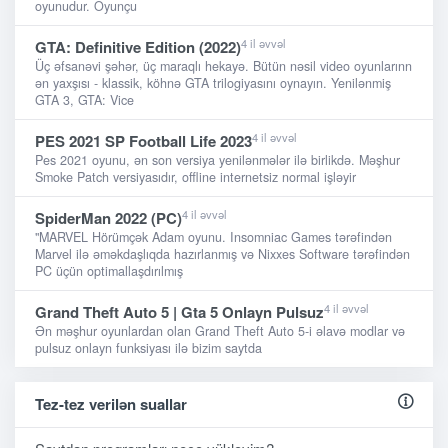
oyunudur. Oyunçu
4 il əvvəl
GTA: Definitive Edition (2022)
Üç əfsanəvi şəhər, üç maraqlı hekayə. Bütün nəsil video oyunlarınn
ən yaxşısı - klassik, köhnə GTA trilogiyasını oynayın. Yenilənmiş
GTA 3, GTA: Vice
4 il əvvəl
PES 2021 SP Football Life 2023
Pes 2021 oyunu, ən son versiya yenilənmələr ilə birlikdə. Məşhur
Smoke Patch versiyasıdır, offline internetsiz normal işləyir
4 il əvvəl
SpiderMan 2022 (PC)
"MARVEL Hörümçək Adam oyunu. Insomniac Games tərəfindən
Marvel ilə əməkdaşlıqda hazırlanmış və Nixxes Software tərəfindən
PC üçün optimallaşdırılmış
4 il əvvəl
Grand Theft Auto 5 | Gta 5 Onlayn Pulsuz
Ən məşhur oyunlardan olan Grand Theft Auto 5-i əlavə modlar və
pulsuz onlayn funksiyası ilə bizim saytda
Tez-tez verilən suallar