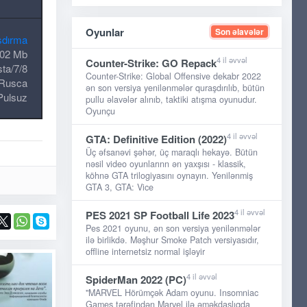
Oyunlar
Son əlavələr
şdırma
02 Mb
4 il əvvəl
Counter-Strike: GO Repack
ta/7/8
Counter-Strike: Global Offensive dekabr 2022
Rusca
ən son versiya yenilənmələr quraşdırılıb, bütün
Pulsuz
pullu əlavələr alınıb, taktiki atışma oyunudur.
Oyunçu
4 il əvvəl
GTA: Definitive Edition (2022)
Üç əfsanəvi şəhər, üç maraqlı hekayə. Bütün
nəsil video oyunlarınn ən yaxşısı - klassik,
köhnə GTA trilogiyasını oynayın. Yenilənmiş
GTA 3, GTA: Vice
4 il əvvəl
PES 2021 SP Football Life 2023
Pes 2021 oyunu, ən son versiya yenilənmələr
ilə birlikdə. Məşhur Smoke Patch versiyasıdır,
offline internetsiz normal işləyir
4 il əvvəl
SpiderMan 2022 (PC)
"MARVEL Hörümçək Adam oyunu. Insomniac
Games tərəfindən Marvel ilə əməkdaşlıqda