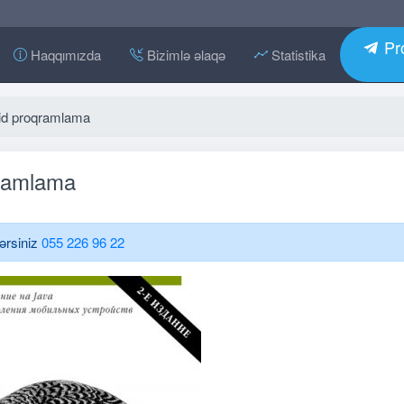
Pro
Haqqımızda
Bizimlə əlaqə
Statistika
oid proqramlama
qramlama
lərsiniz
055 226 96 22