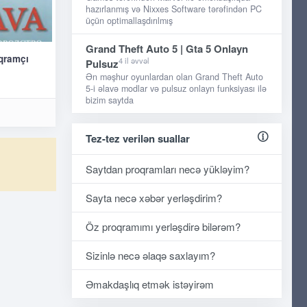
hazırlanmış və Nixxes Software tərəfindən PC
üçün optimallaşdırılmış
Grand Theft Auto 5 | Gta 5 Onlayn
oqramçı
4 il əvvəl
Pulsuz
Ən məşhur oyunlardan olan Grand Theft Auto
5-i əlavə modlar və pulsuz onlayn funksiyası ilə
bizim saytda
Tez-tez verilən suallar
Saytdan proqramları necə yükləyim?
Sayta necə xəbər yerləşdirim?
Öz proqramımı yerləşdirə bilərəm?
Sizinlə necə əlaqə saxlayım?
Əmakdaşlıq etmək istəyirəm