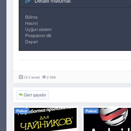
Detallı məlumat
Bölmə
Həcmi
Uyğun sistem
Proqramın dili
Dəyəri
12 il əvvəl
2 394
Geri qayıdın
Pulsuz
Pulsuz