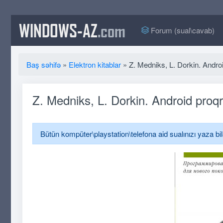
WINDOWS-AZ
.com
Forum (sual\cavab)
Baş səhifə
»
Elektron kitablar
» Z. Medniks, L. Dorkin. Andr
Z. Medniks, L. Dorkin. Android pro
Bütün kompüter\playstation\telefona aid sualınızı yaza bi