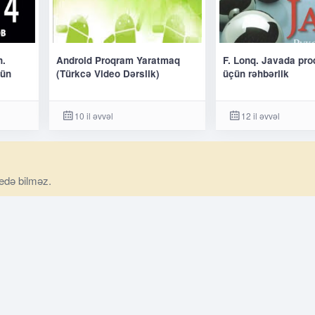
n.
Android Proqram Yaratmaq
F. Lonq. Javada pr
çün
(Türkcə Video Dərslik)
üçün rəhbərlik
10 il əvvəl
12 il əvvəl
 edə bilməz.