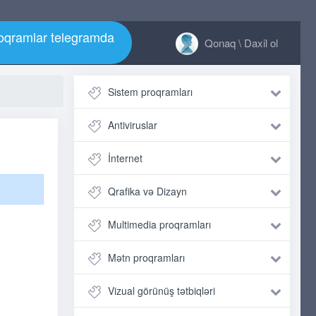
qramlar telegramda
Qonaq \ Daxil ol
Sistem proqramları
Antiviruslar
İnternet
Qrafika və Dizayn
Multimedia proqramları
Mətn proqramları
Vizual görünüş tətbiqləri