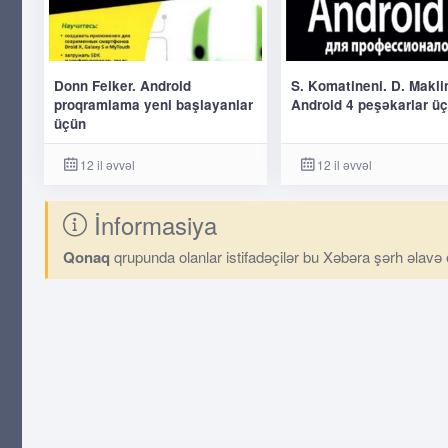
Donn Felker. Android
S. Komatineni. D. Makli
proqramlama yeni başlayanlar
Android 4 peşəkarlar ü
üçün
12 il əvvəl
12 il əvvəl
İnformasiya
Qonaq
qrupunda olanlar istifadəçilər bu Xəbəra şərh əlavə