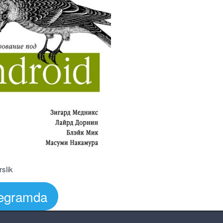
slik
elegramda