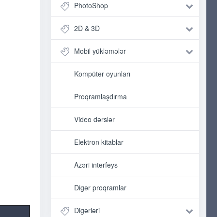
PhotoShop
2D & 3D
Mobil yükləmələr
Kompüter oyunları
Proqramlaşdırma
Video dərslər
Elektron kitablar
Azəri interfeys
Digər proqramlar
Digərləri