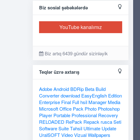
Biz sosial şəbəkələrdə
YouTube kanalımız
Biz artıq 6439 gündür sizinləyik
Teqlər üzrə axtarış
Adobe
Android
BDRip
Beta
Build
Converter
download
EasyEnglish
Edition
Enterprise
Final
Full
hsil
Manager
Media
Microsoft
Office
Pack
Photo
Photoshop
Player
Portable
Professional
Recovery
RELOADED
RePack
Repack
rusca
Seti
Software
Suite
Təhsil
Ultimate
Update
UralSOFT
Video
Vizual
Wallpapers