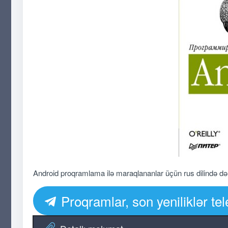
Android proqramlama ilə maraqlananlar üçün rus dilində dər
Proqramlar, son yeniliklər t