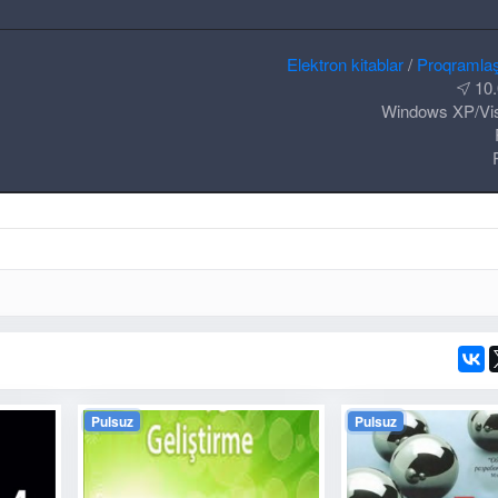
Elektron kitablar
/
Proqramla
10.
Windows XP/Vis
Pulsuz
Pulsuz