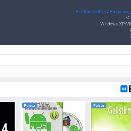
Elektron kitablar
/
Proqramla
Windows XP/Vis
Pulsuz
Pulsuz