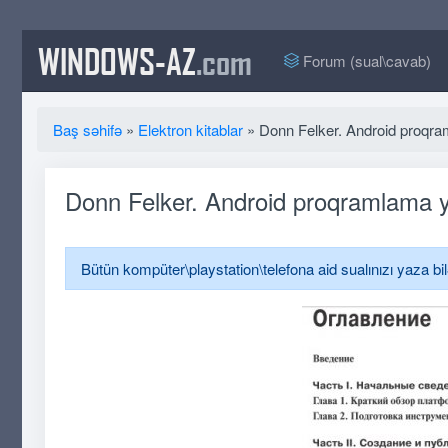
WINDOWS-AZ
.com
Forum (sual\cavab)
Baş səhifə
»
Elektron kitablar
» Donn Felker. Android proqra
Donn Felker. Android proqramlama y
Bütün kompüter\playstation\telefona aid sualınızı yaza bi