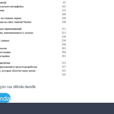
n rus dilində dərslik.
amda