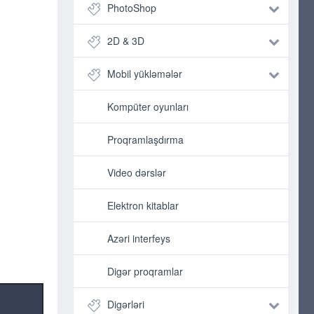
PhotoShop
2D & 3D
Mobil yükləmələr
Kompüter oyunları
Proqramlaşdırma
Video dərslər
Elektron kitablar
Azəri interfeys
Digər proqramlar
Digərləri