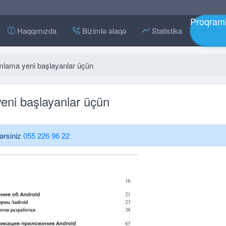
Proqraml
Haqqımızda
Bizimlə əlaqə
Statistika
mlama yeni başlayanlar üçün
eni başlayanlar üçün
lərsiniz
055 226 96 22