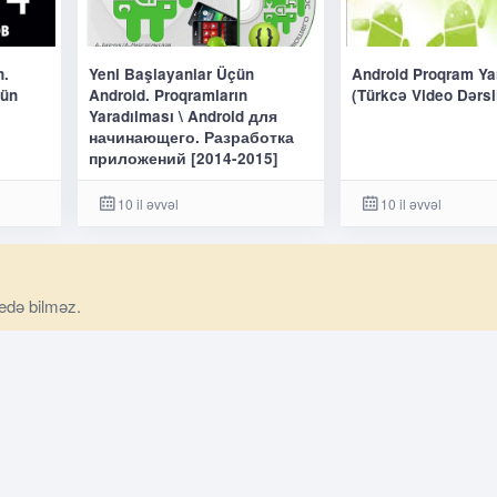
n.
Yeni Başlayanlar Üçün
Android Proqram Y
çün
Android. Proqramların
(Türkcə Video Dərsl
Yaradılması \ Android для
начинающего. Разработка
приложений [2014-2015]
10 il əvvəl
10 il əvvəl
 edə bilməz.