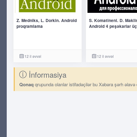
Z. Medniks, L. Dorkin. Android
S. Komatineni. D. Makli
proqramlama
Android 4 peşəkarlar ü
12 il əvvəl
12 il əvvəl
İnformasiya
Qonaq
qrupunda olanlar istifadəçilər bu Xəbəra şərh əlavə