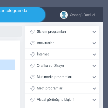
ar telegramda
Qonaq \ Daxil ol
Sistem proqramları
Antiviruslar
İnternet
Qrafika və Dizayn
Multimedia proqramları
Mətn proqramları
Vizual görünüş tətbiqləri