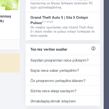
hazırlanmış və Nixxes Software tərəfindən PC
üçün optimallaşdırılmış
aratmaq
Grand Theft Auto 5 | Gta 5 Onlayn
ik)
4 il əvvəl
Pulsuz
Ən məşhur oyunlardan olan Grand Theft Auto
5-i əlavə modlar və pulsuz onlayn funksiyası ilə
bizim saytda
Tez-tez verilən suallar
Saytdan proqramları necə yükləyim?
Sayta necə xəbər yerləşdirim?
Öz proqramımı yerləşdirə bilərəm?
Sizinlə necə əlaqə saxlayım?
Əmakdaşlıq etmək istəyirəm