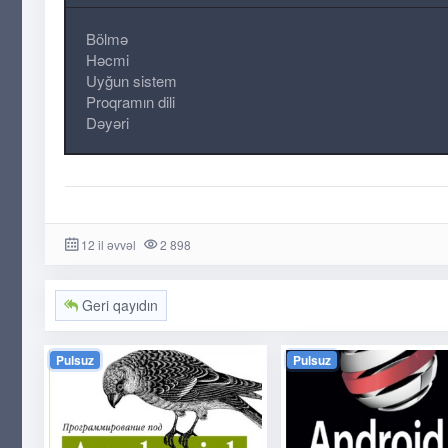
Bölmə
Həcmi
Uyğun sistem
Proqramın dili
Dəyəri
12 il əvvəl
2 898
Geri qayıdın
Pulsuz
Pulsuz