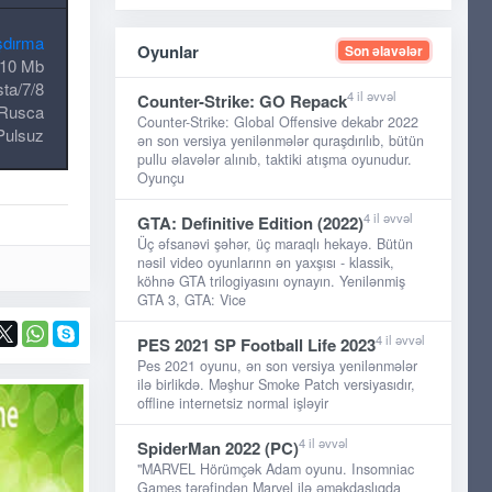
şdırma
Oyunlar
Son əlavələr
10 Mb
ta/7/8
4 il əvvəl
Counter-Strike: GO Repack
Rusca
Counter-Strike: Global Offensive dekabr 2022
Pulsuz
ən son versiya yenilənmələr quraşdırılıb, bütün
pullu əlavələr alınıb, taktiki atışma oyunudur.
Oyunçu
4 il əvvəl
GTA: Definitive Edition (2022)
Üç əfsanəvi şəhər, üç maraqlı hekayə. Bütün
nəsil video oyunlarınn ən yaxşısı - klassik,
köhnə GTA trilogiyasını oynayın. Yenilənmiş
GTA 3, GTA: Vice
4 il əvvəl
PES 2021 SP Football Life 2023
Pes 2021 oyunu, ən son versiya yenilənmələr
ilə birlikdə. Məşhur Smoke Patch versiyasıdır,
offline internetsiz normal işləyir
4 il əvvəl
SpiderMan 2022 (PC)
"MARVEL Hörümçək Adam oyunu. Insomniac
Games tərəfindən Marvel ilə əməkdaşlıqda