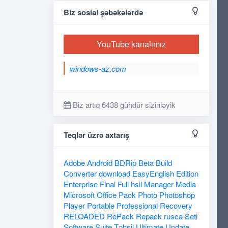
Biz sosial şəbəkələrdə
YouTube kanalımız
windows-az.com
Biz artıq 6438 gündür sizinləyik
Teqlər üzrə axtarış
Adobe
Android
BDRip
Beta
Build
Converter
download
EasyEnglish
Edition
Enterprise
Final
Full
hsil
Manager
Media
Microsoft
Office
Pack
Photo
Photoshop
Player
Portable
Professional
Recovery
RELOADED
RePack
Repack
rusca
Seti
Software
Suite
Təhsil
Ultimate
Update