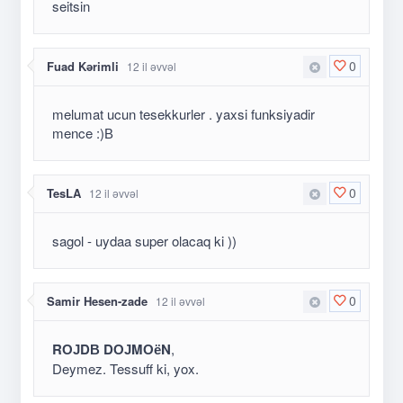
seitsin
0
Fuad Kərimli
12 il əvvəl
melumat ucun tesekkurler . yaxsi funksiyadir
mence :)В
0
TesLA
12 il əvvəl
sagol - uydaa super olacaq ki ))
0
Samir Hesen-zade
12 il əvvəl
RОЈDВ DОЈMОёN
,
Deymez. Tessuff ki, yox.