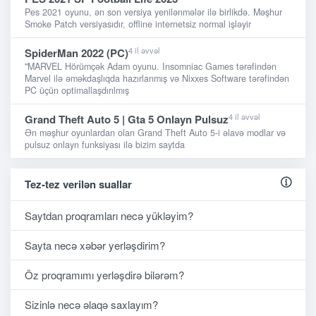
Pes 2021 oyunu, ən son versiya yenilənmələr ilə birlikdə. Məşhur
Smoke Patch versiyasıdır, offline internetsiz normal işləyir
4 il əvvəl
SpiderMan 2022 (PC)
"MARVEL Hörümçək Adam oyunu. Insomniac Games tərəfindən
Marvel ilə əməkdaşlıqda hazırlanmış və Nixxes Software tərəfindən
PC üçün optimallaşdırılmış
4 il əvvəl
Grand Theft Auto 5 | Gta 5 Onlayn Pulsuz
Ən məşhur oyunlardan olan Grand Theft Auto 5-i əlavə modlar və
pulsuz onlayn funksiyası ilə bizim saytda
Tez-tez verilən suallar
Saytdan proqramları necə yükləyim?
Sayta necə xəbər yerləşdirim?
Öz proqramımı yerləşdirə bilərəm?
Sizinlə necə əlaqə saxlayım?