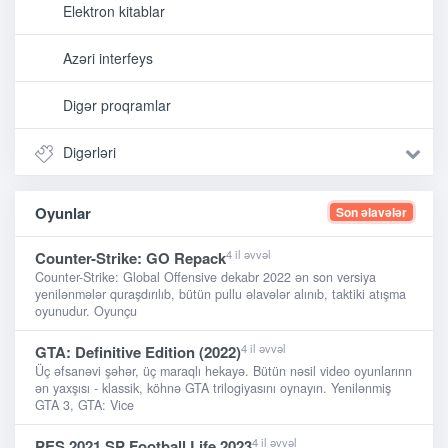
Elektron kitablar
Azəri interfeys
Digər proqramlar
Digərləri
Oyunlar
Son əlavələr
4 il əvvəl
Counter-Strike: GO Repack
Counter-Strike: Global Offensive dekabr 2022 ən son versiya
yenilənmələr quraşdırılıb, bütün pullu əlavələr alınıb, taktiki atışma
oyunudur. Oyunçu
4 il əvvəl
GTA: Definitive Edition (2022)
Üç əfsanəvi şəhər, üç maraqlı hekayə. Bütün nəsil video oyunlarınn
ən yaxşısı - klassik, köhnə GTA trilogiyasını oynayın. Yenilənmiş
GTA 3, GTA: Vice
4 il əvvəl
PES 2021 SP Football Life 2023