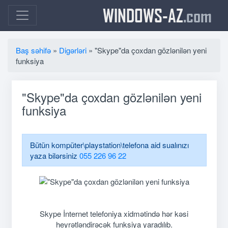
WINDOWS-AZ
.com
Baş səhifə
»
Digərləri
» "Skype"da çoxdan gözlənilən yeni
funksiya
"Skype"da çoxdan gözlənilən yeni
funksiya
Bütün kompüter\playstation\telefona aid sualınızı
yaza bilərsiniz
055 226 96 22
Skype İnternet telefoniya xidmətində hər kəsi
heyrətləndirəcək funksiya yaradılıb.