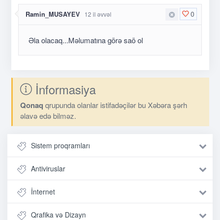
0
Ramin_MUSAYEV
12 il əvvəl
Əla olacaq...Məlumatına görə saö ol
İnformasiya
Qonaq
qrupunda olanlar istifadəçilər bu Xəbəra şərh
əlavə edə bilməz.
Sistem proqramları
Antiviruslar
İnternet
Qrafika və Dizayn