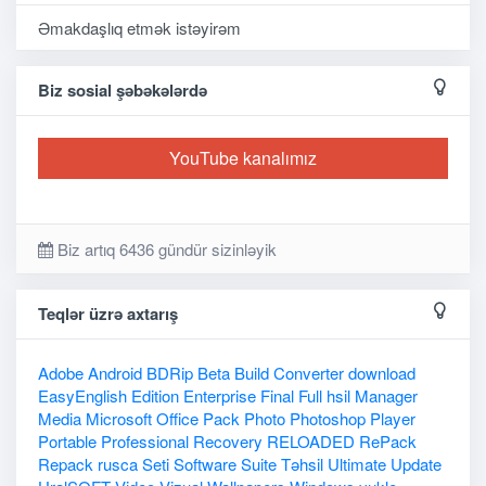
Əmakdaşlıq etmək istəyirəm
Biz sosial şəbəkələrdə
YouTube kanalımız
Biz artıq 6436 gündür sizinləyik
Teqlər üzrə axtarış
Adobe
Android
BDRip
Beta
Build
Converter
download
EasyEnglish
Edition
Enterprise
Final
Full
hsil
Manager
Media
Microsoft
Office
Pack
Photo
Photoshop
Player
Portable
Professional
Recovery
RELOADED
RePack
Repack
rusca
Seti
Software
Suite
Təhsil
Ultimate
Update