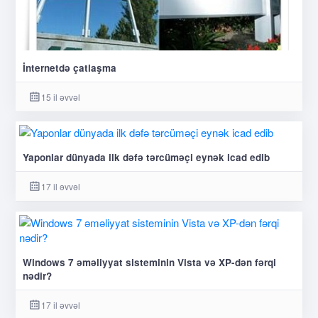
İnternetdə çatlaşma
15 il əvvəl
Yaponlar dünyada ilk dəfə tərcüməçi eynək icad edib
17 il əvvəl
Windows 7 əməliyyat sisteminin Vista və XP-dən fərqi
nədir?
17 il əvvəl