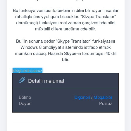
Bu funksiya vasitəsi ilə bir-birinin dilini bilməyən insanlar
rahatlıqla ünsiyyət qura biləcəklər. "Skype Translator"
(tərcüməçi) funksiyası real zaman çərçivəsində nitqi
müxtəlif dillərə tərcümə edə bilir.
Bu ilin sonuna qədər "Skype Translator" funksiyasını
Windows 8 əməliyyat sistemində istifadə etmək
mümkün olacaq. Hazırda Skype-ın tərcüməçisi 40 dili
bilir.
telegramda pulsuz
Detallı məlumat
Bölmə
Digərləri
/
Məqalələr
Dəyəri
Pulsuz