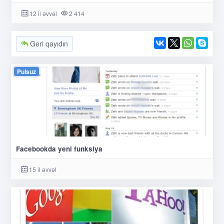
12 il əvvəl
2 414
Geri qayıdın
Pulsuz
Facebookda yeni funksiya
15 il əvvəl