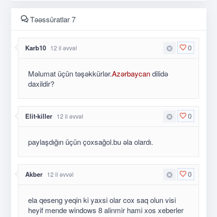
Təəssüratlar 7
0
Karb10
12 il əvvəl
Məlumat üçün təşəkkürlər.
Azərbaycan
dilidə
daxildir?
0
Elit-killer
12 il əvvəl
paylaşdığın üçün çoxsağol.bu əla olardı.
0
Akber
12 il əvvəl
ela qeseng yeqin ki yaxsi olar cox saq olun visi
heyif mende windows 8 alinmir hami xos xeberler