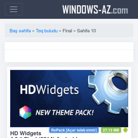
WINDOWS-AZ
.com
Baş səhifə
»
Teq buludu
» Final » Səhifə 10
RePack [Açar tələb etmir]
27.13 MB
HD Widgets