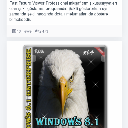
Fast Picture Viewer Professional inkişaf etmiş xüsusiyyətləri
olan şəkil göstərmə proqramıdır. Şəkili göstərərkən eyni
zamanda şəkil haqqında detallı məlumatları da göstərə
bilməkdədir.
13 il əvvəl
2 473