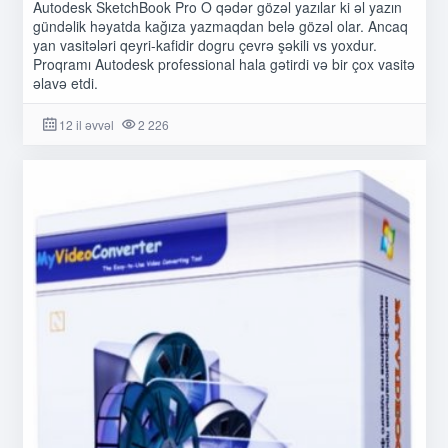
Autodesk SketchBook Pro O qədər gözəl yazılar ki əl yazın
gündəlik həyatda kağıza yazmaqdan belə gözəl olar. Ancaq
yan vasitələri qeyri-kafidir dogru çevrə şəkili vs yoxdur.
Proqramı Autodesk professional hala gətirdi və bir çox vasitə
əlavə etdi.
12 il əvvəl
2 226