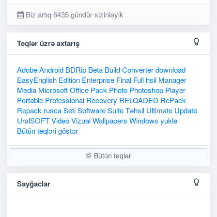
Biz artıq 6435 gündür sizinləyik
Teqlər üzrə axtarış
Adobe
Android
BDRip
Beta
Build
Converter
download
EasyEnglish
Edition
Enterprise
Final
Full
hsil
Manager
Media
Microsoft
Office
Pack
Photo
Photoshop
Player
Portable
Professional
Recovery
RELOADED
RePack
Repack
rusca
Seti
Software
Suite
Təhsil
Ultimate
Update
UralSOFT
Video
Vizual
Wallpapers
Windows
yukle
Bütün teqləri göstər
Bütün teqlər
Sayğaclar