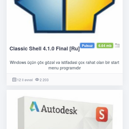
Pulsuz
6.64 mb
Classic Shell 4.1.0 Final [Ru]
Windows üçün çöx gözəl və istifadəsi çox rahat olan bir start
menu programıdır
12 il əvvəl
2 203