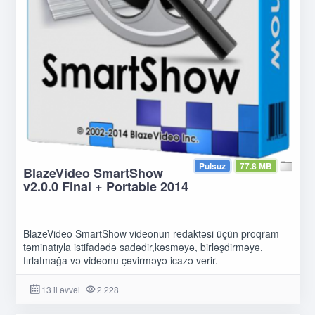
Pulsuz
77.8 MB
BlazeVideo SmartShow
v2.0.0 Final + Portable 2014
BlazeVideo SmartShow videonun redaktəsi üçün proqram
təminatıyla istifadədə sadədir,kəsməyə, birləşdirməyə,
fırlatmağa və videonu çevirməyə icazə verir.
13 il əvvəl
2 228