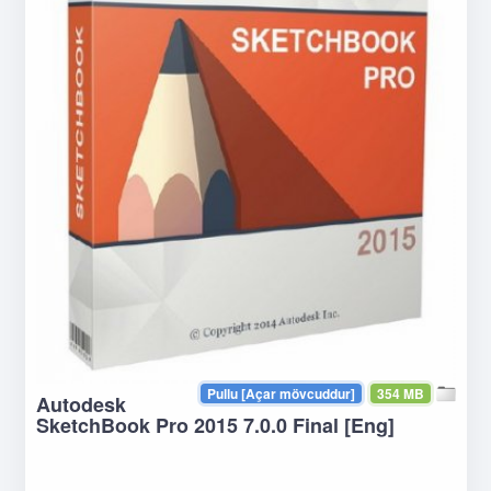
Pullu [Açar mövcuddur]
354 MB
Autodesk
SketchBook Pro 2015 7.0.0 Final [Eng]