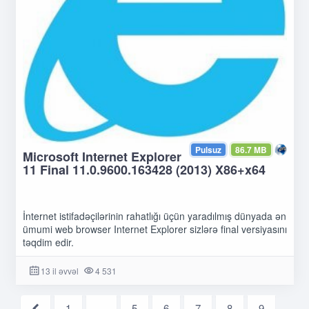
Pulsuz
86.7 MB
Microsoft Internet Explorer
11 Final 11.0.9600.163428 (2013) X86+x64
İnternet istifadəçilərinin rahatlığı üçün yaradılmış dünyada ən
ümumi web browser Internet Explorer sizlərə final versiyasını
təqdim edir.
13 il əvvəl
4 531
1
...
5
6
7
8
9