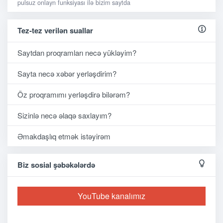
pulsuz onlayn funksiyası ilə bizim saytda
Tez-tez verilən suallar
Saytdan proqramları necə yükləyim?
Sayta necə xəbər yerləşdirim?
Öz proqramımı yerləşdirə bilərəm?
Sizinlə necə əlaqə saxlayım?
Əmakdaşlıq etmək istəyirəm
Biz sosial şəbəkələrdə
YouTube kanalımız