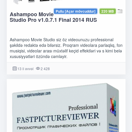
Pullu [Açar mövcuddur]
220 MB
Ashampoo Movie
Studio Pro v1.0.7.1 Final 2014 RUS
Ashampoo Movie Studio siz öz videounuzu professional
şəkildə redaktə edə bilərsiz. Proqram videolara parlaqlıq, fon
musiqisi, videolar arası müxtəlif keçid effektləri və s kimi belə
xususiyyətləri özündə cəmləyir.
13 il əvvəl
2 428