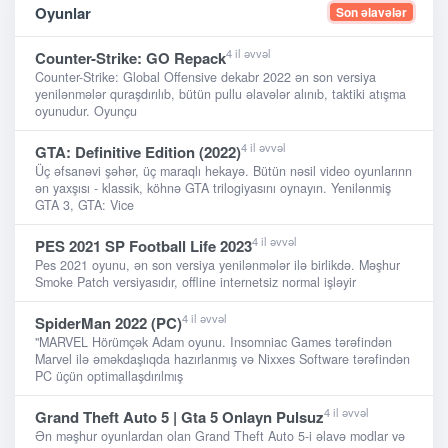
Oyunlar
Son əlavələr
4 il əvvəl
Counter-Strike: GO Repack
Counter-Strike: Global Offensive dekabr 2022 ən son versiya
yenilənmələr quraşdırılıb, bütün pullu əlavələr alınıb, taktiki atışma
oyunudur. Oyunçu
4 il əvvəl
GTA: Definitive Edition (2022)
Üç əfsanəvi şəhər, üç maraqlı hekayə. Bütün nəsil video oyunlarınn
ən yaxşısı - klassik, köhnə GTA trilogiyasını oynayın. Yenilənmiş
GTA 3, GTA: Vice
4 il əvvəl
PES 2021 SP Football Life 2023
Pes 2021 oyunu, ən son versiya yenilənmələr ilə birlikdə. Məşhur
Smoke Patch versiyasıdır, offline internetsiz normal işləyir
4 il əvvəl
SpiderMan 2022 (PC)
"MARVEL Hörümçək Adam oyunu. Insomniac Games tərəfindən
Marvel ilə əməkdaşlıqda hazırlanmış və Nixxes Software tərəfindən
PC üçün optimallaşdırılmış
4 il əvvəl
Grand Theft Auto 5 | Gta 5 Onlayn Pulsuz
Ən məşhur oyunlardan olan Grand Theft Auto 5-i əlavə modlar və