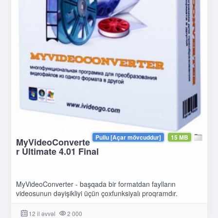
Pullu [Açar mövcuddur]
15 MB
MyVideoConverte
r Ultimate 4.01 Final
MyVideoConverter - başqada bir formatdan faylların
videosunun dəyişikliyi üçün çoxfunksiyalı proqramdır.
12 il əvvəl
2 000