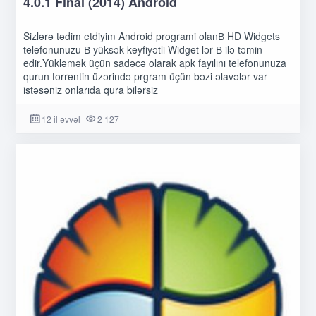
4.0.1 Final (2014) Android
Sizlərə tədim etdiyim Android programi olanВ HD Widgets
telefonunuzu В yüksək keyfiyətli Widget lər В ilə təmin
edir.Yükləmək üçün sadəcə olarak apk fayılını telefonunuza
qurun torrentin üzərində prgram üçün bəzi əlavələr var
istəsəniz onlarıda qura bilərsiz
12 il əvvəl
2 127