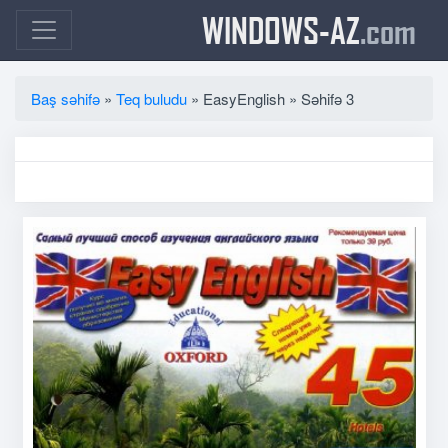
WINDOWS-AZ
.com
Baş səhifə
»
Teq buludu
» EasyEnglish » Səhifə 3