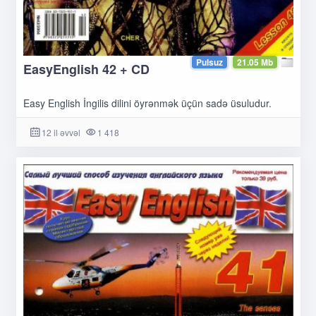
Pulsuz
21.05 Mb
EasyEnglish 42 + CD
Easy English İngilis dilini öyrənmək üçün sadə üsuludur.
12 il əvvəl
1 418