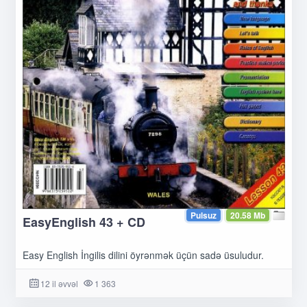
Pulsuz
20.58 Mb
EasyEnglish 43 + CD
Easy English İngilis dilini öyrənmək üçün sadə üsuludur.
12 il əvvəl
1 363