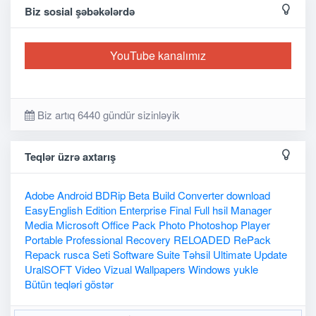
Biz sosial şəbəkələrdə
YouTube kanalımız
Biz artıq 6440 gündür sizinləyik
Teqlər üzrə axtarış
Adobe
Android
BDRip
Beta
Build
Converter
download
EasyEnglish
Edition
Enterprise
Final
Full
hsil
Manager
Media
Microsoft
Office
Pack
Photo
Photoshop
Player
Portable
Professional
Recovery
RELOADED
RePack
Repack
rusca
Seti
Software
Suite
Təhsil
Ultimate
Update
UralSOFT
Video
Vizual
Wallpapers
Windows
yukle
Bütün teqləri göstər