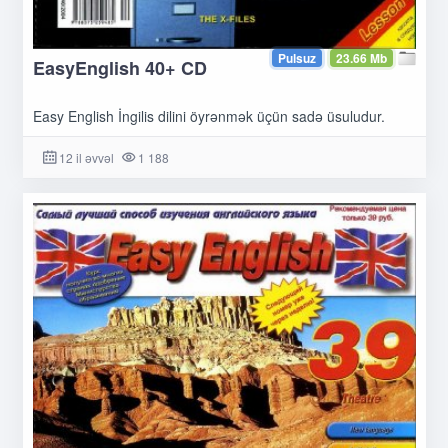
Pulsuz
23.66 Mb
EasyEnglish 40+ CD
Easy English İngilis dilini öyrənmək üçün sadə üsuludur.
12 il əvvəl
1 188