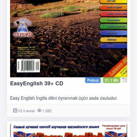
Pulsuz
21.1 Mb
EasyEnglish 39+ CD
Easy English İngilis dilini öyrənmək üçün sadə üsuludur.
12 il əvvəl
1 262