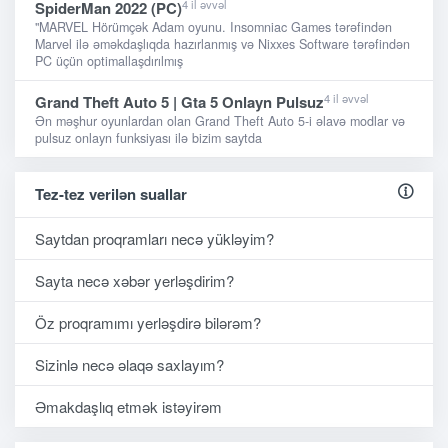
4 il əvvəl
SpiderMan 2022 (PC)
"MARVEL Hörümçək Adam oyunu. Insomniac Games tərəfindən
Marvel ilə əməkdaşlıqda hazırlanmış və Nixxes Software tərəfindən
PC üçün optimallaşdırılmış
4 il əvvəl
Grand Theft Auto 5 | Gta 5 Onlayn Pulsuz
Ən məşhur oyunlardan olan Grand Theft Auto 5-i əlavə modlar və
pulsuz onlayn funksiyası ilə bizim saytda
Tez-tez verilən suallar
Saytdan proqramları necə yükləyim?
Sayta necə xəbər yerləşdirim?
Öz proqramımı yerləşdirə bilərəm?
Sizinlə necə əlaqə saxlayım?
Əmakdaşlıq etmək istəyirəm