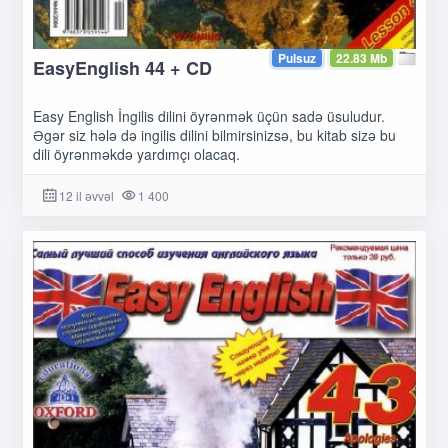
Pulsuz
22.83 Mb
EasyEnglish 44 + CD
Easy English İngilis dilini öyrənmək üçün sadə üsuludur.
Əgər siz hələ də ingilis dilini bilmirsinizsə, bu kitab sizə bu
dili öyrənməkdə yardımçı olacaq.
12 il əvvəl
1 400