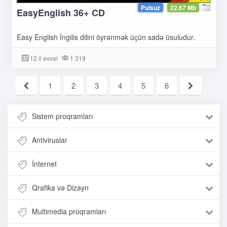
Pulsuz
22.67 Mb
EasyEnglish 36+ CD
Easy English İngilis dilini öyrənmək üçün sadə üsuludur.
12 il əvvəl
1 319
1
2
3
4
5
6
Sistem proqramları
Antiviruslar
İnternet
Qrafika və Dizayn
Multimedia proqramları