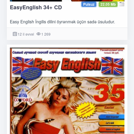
Pulsuz
22.05 Mb
EasyEnglish 34+ CD
Easy English İngilis dilini öyrənmək üçün sadə üsuludur.
12 il əvvəl
1 269