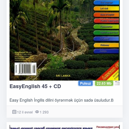
Pulsuz
22.63 Mb
EasyEnglish 45 + CD
Easy English İngilis dilini öyrənmək üçün sadə üsuludur.В
12 il əvvəl
1 293