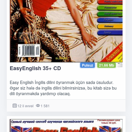
Pulsuz
21.66 Mb
EasyEnglish 35+ CD
Easy English İngilis dilini öyrənmək üçün sadə üsuludur.
Əgər siz hələ də ingilis dilini bilmirsinizsə, bu kitab sizə bu
dili öyrənməkdə yardımçı olacaq.
12 il əvvəl
1 581