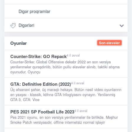
Digər proqramlar
Digərləri
Oyunlar
Son əlavələr
4 il əvvəl
Counter-Strike: GO Repack
Counter-Strike: Global Offensive dekabr 2022 ən son versiya
yenilənmələr quraşdırılıb, bütün pullu əlavələr alınıb, taktiki atışma
oyunudur. Oyunçu
4 il əvvəl
GTA: Definitive Edition (2022)
Üç əfsanəvi şəhər, üç maraqlı hekayə. Bütün nəsil video oyunlarınn
ən yaxşısı - klassik, köhnə GTA trilogiyasını oynayın. Yenilənmiş
GTA 3, GTA: Vice
4 il əvvəl
PES 2021 SP Football Life 2023
Pes 2021 oyunu, ən son versiya yenilənmələr ilə birlikdə. Məşhur
Smoke Patch versiyasıdır, offline internetsiz normal işləyir