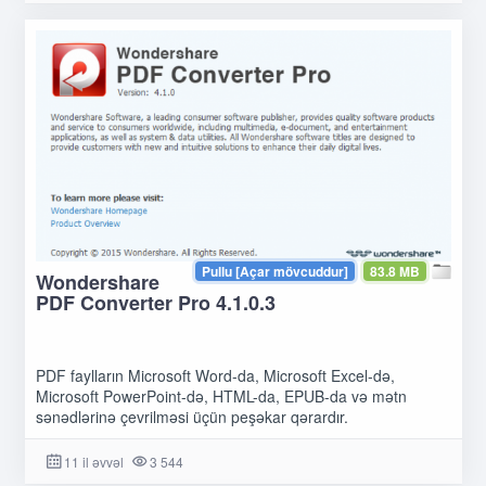
Pullu [Açar mövcuddur]
83.8 MB
Wondershare
PDF Converter Pro 4.1.0.3
PDF faylların Microsoft Word-da, Microsoft Excel-də,
Microsoft PowerPoint-də, HTML-da, EPUB-da və mətn
sənədlərinə çevrilməsi üçün peşəkar qərardır.
11 il əvvəl
3 544