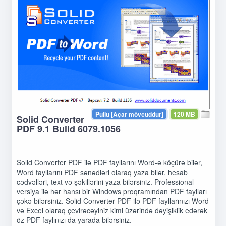
Pullu [Açar mövcuddur]
120 MB
Solid Converter
PDF 9.1 Build 6079.1056
Solid Converter PDF ilə PDF fayllarını Word-ə köçürə bilər,
Word fayllarını PDF sənədləri olaraq yaza bilər, hesab
cədvəlləri, text və şəkillərini yaza bilərsiniz. Professional
versiya ilə hər hansı bir Windows proqramından PDF faylları
çəkə bilərsiniz. Solid Converter PDF ilə PDF fayllarınızı Word
və Excel olaraq çevirəcəyiniz kimi üzərində dəyişiklik edərək
öz PDF faylınızı da yarada bilərsiniz.