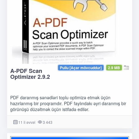
Pullu [Açar mövcuddur]
2.9 MB
A-PDF Scan
Optimizer 2.9.2
PDF daranmış sənədləri toplu optimizə etmək üçün
hazırlanmış bir proqramdır. PDF faylındakı əyri daranmış bir
görünüşü düzəltmək üçün istifadə edilər.
11 il əvvəl
3 443