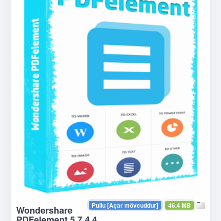
Pullu [Açar mövcuddur]
46.4 MB
Wondershare
PDFelement 5.7.4.4