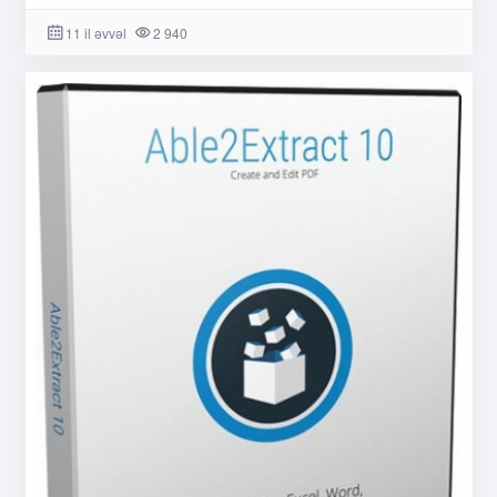
11 il əvvəl
2 940