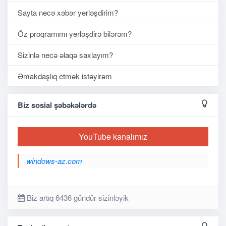
Sayta necə xəbər yerləşdirim?
Öz proqramımı yerləşdirə bilərəm?
Sizinlə necə əlaqə saxlayım?
Əmakdaşlıq etmək istəyirəm
Biz sosial şəbəkələrdə
YouTube kanalımız
windows-az.com
Biz artıq 6436 gündür sizinləyik