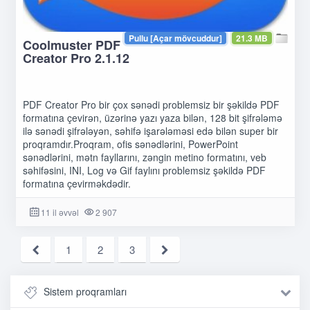
Pullu [Açar mövcuddur]
21.3 MB
Coolmuster PDF
Creator Pro 2.1.12
PDF Creator Pro bir çox sənədi problemsiz bir şəkildə PDF
formatına çevirən, üzərinə yazı yaza bilən, 128 bit şifrələmə
ilə sənədi şifrələyən, səhifə işarələməsi edə bilən super bir
proqramdır.Proqram, ofis sənədlərini, PowerPoint
sənədlərini, mətn fayllarını, zəngin metino formatını, veb
səhifəsini, INI, Log və Gif faylını problemsiz şəkildə PDF
formatına çevirməkdədir.
11 il əvvəl
2 907
1
2
3
Sistem proqramları