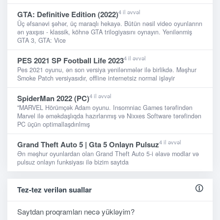
4 il əvvəl
GTA: Definitive Edition (2022)
Üç əfsanəvi şəhər, üç maraqlı hekayə. Bütün nəsil video oyunlarınn
ən yaxşısı - klassik, köhnə GTA trilogiyasını oynayın. Yenilənmiş
GTA 3, GTA: Vice
4 il əvvəl
PES 2021 SP Football Life 2023
Pes 2021 oyunu, ən son versiya yenilənmələr ilə birlikdə. Məşhur
Smoke Patch versiyasıdır, offline internetsiz normal işləyir
4 il əvvəl
SpiderMan 2022 (PC)
"MARVEL Hörümçək Adam oyunu. Insomniac Games tərəfindən
Marvel ilə əməkdaşlıqda hazırlanmış və Nixxes Software tərəfindən
PC üçün optimallaşdırılmış
4 il əvvəl
Grand Theft Auto 5 | Gta 5 Onlayn Pulsuz
Ən məşhur oyunlardan olan Grand Theft Auto 5-i əlavə modlar və
pulsuz onlayn funksiyası ilə bizim saytda
Tez-tez verilən suallar
Saytdan proqramları necə yükləyim?