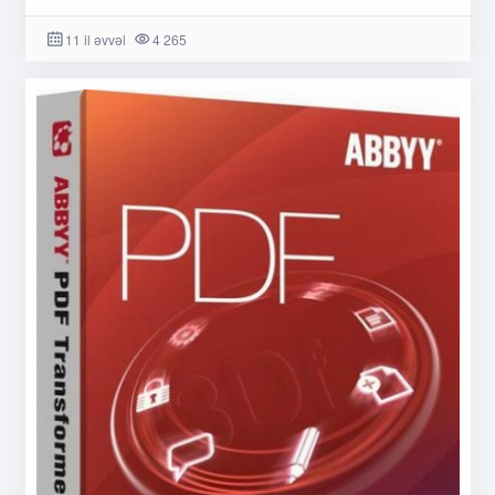
11 il əvvəl
4 265