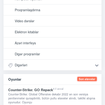
Proqramlaşdırma
Video dərslər
Elektron kitablar
Azəri interfeys
Digər proqramlar
Digərləri
Oyunlar
Son əlavələr
4 il əvvəl
Counter-Strike: GO Repack
Counter-Strike: Global Offensive dekabr 2022 ən son versiya
yenilənmələr quraşdırılıb, bütün pullu əlavələr alınıb, taktiki atışma
oyunudur. Oyunçu