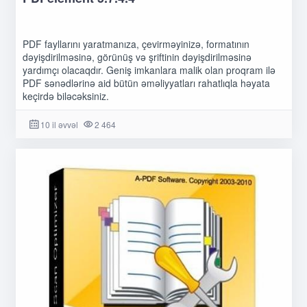
PDF fayllarını yaratmanıza, çevirməyinizə, formatının
dəyişdirilməsinə, görünüş və şriftinin dəyişdirilməsinə
yardımçı olacaqdır. Geniş imkanlara malik olan proqram ilə
PDF sənədlərinə aid bütün əməliyyatları rahatlıqla həyata
keçirdə biləcəksiniz.
10 il əvvəl
2 464