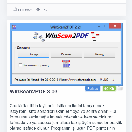
11 il əvvəl
1 620
Pulsuz
60 Kb
WinScan2PDF 3.03
Çox kiçik utilitlə layihənin istifadəçilərini tanış etmək
istəyirəm, sizə sənədləri skan etməyə və sonra onları PDF
formatına saxlamağa kömək edəcək və həmişə elektron
formada və ya sadəcə jurnallara baxış üçün sənədlər praktik
olaraq istifadə olunur. Proqramın işi üçün PDF printerinin