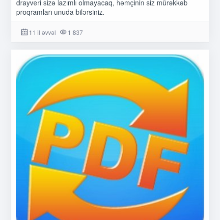
drayveri sizə lazımlı olmayacaq, həmçinin siz mürəkkəb
proqramları unuda bilərsiniz.
11 il əvvəl
1 837