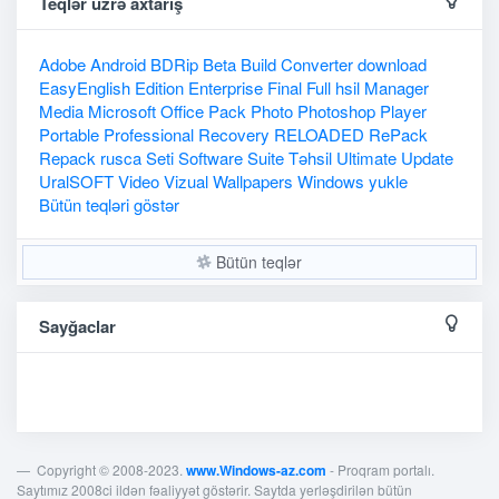
Teqlər üzrə axtarış
Adobe
Android
BDRip
Beta
Build
Converter
download
EasyEnglish
Edition
Enterprise
Final
Full
hsil
Manager
Media
Microsoft
Office
Pack
Photo
Photoshop
Player
Portable
Professional
Recovery
RELOADED
RePack
Repack
rusca
Seti
Software
Suite
Təhsil
Ultimate
Update
UralSOFT
Video
Vizual
Wallpapers
Windows
yukle
Bütün teqləri göstər
Bütün teqlər
Sayğaclar
Copyright © 2008-2023.
www.Windows-az.com
- Proqram portalı.
Saytımız 2008ci ildən fəaliyyət göstərir. Saytda yerləşdirilən bütün