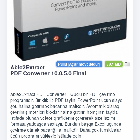
Pullu [Açar mövcuddur]
38.1 MB
Able2Extract
PDF Converter 10.0.5.0 Final
Able2Extract PDF Converter - Güclü bir PDF çevirmə
proqramıdır. Bir klik ilə PDF faylını PowerPoint üçün slayd
şou halına gətirmək bacarına malikdir. Avtomatik olaraq
çevrilmiş mətnləri bloklar halına gətirir, həmçinin faylda
istifadə olunan vektor qrafiklərini çevirərək sizə lazımı
formata yaddaşda saxlayır. Bundan başqa Excel üçündə
çevirmə etmək bacarığına malikdir. Daha çox funskiyalar
üçün proqramı yükləyib istifadə edin.