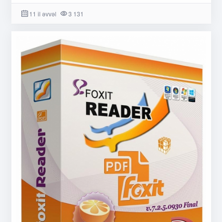
11 il əvvəl
3 131