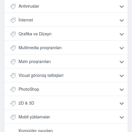
Antiviruslar
İnternet
Qrafika və Dizayn
Multimedia proqramları
Mətn proqramları
Vizual görünüş tətbiqləri
PhotoShop
2D & 3D
Mobil yükləmələr
Kompüter oyunları