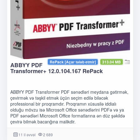
RePack [Açar tələb etmir]
313.04 MB
ABBYY PDF
Transformer+ 12.0.104.167 RePack
ABBYY PDF Transformer PDF sənədləri meydana gətirmək,
çevirmək və təşkil etmək üçün seçim edilə biləcək
professional bir proqramdır. Proqramın xüsusilə iddialı
olduğu mövzu isə Microsoft Office sənədlərini PDFə və ya
PDF sənədləri Microsoft Office formatlarına ən düz şəkildə
çevirə bilmək bacarığına malikdir.
11 il əvvəl
2 689