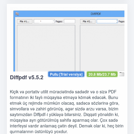
Pullu [Trial versiya]
20.8 Mb/23.7 Mb
Diffpdf v5.5.2
Kiçik və portativ utilit müraciətində sadədir və o sizə PDF
formatının iki faylı müqayisə etməyə kömək edəcək. Bunu
etmək üç rejimdə mümkün olacaq, sadəcə sözlərinə görə,
simvollara və zahiri görünüş, əgər sizdə arzu varsa, bizim
saytımızdan Diffpdf-i yükləyə bilərsiniz. Diqqəti yönəldin ki,
müqayisə ayrı götürülmüş səhifə aparmaq olar. Çox sadə
interfeysi vardır anlamaq çətin deyil. Demək olar ki, heç birin
qurmalarının üstünlüyü yoxdur.