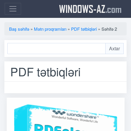
WINDOWS-AZ
.com
Baş səhifə
»
Mətn proqramları
»
PDF tətbiqləri
» Səhifə 2
PDF tətbiqləri