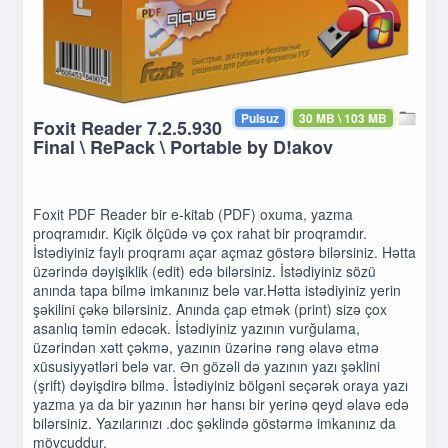
Pulsuz
30 MB \ 103 MB
Foxit Reader 7.2.5.930
Final \ RePack \ Portable by D!akov
Foxit PDF Reader bir e-kitab (PDF) oxuma, yazma
proqramıdır. Kiçik ölçüdə və çox rahat bir proqramdır.
İstədiyiniz faylı proqramı açar açmaz göstərə bilərsiniz. Hətta
üzərində dəyişiklik (edit) edə bilərsiniz. İstədiyiniz sözü
anında tapa bilmə imkanınız belə var.Hətta istədiyiniz yerin
şəkilini çəkə bilərsiniz. Anında çap etmək (print) sizə çox
asanlıq təmin edəcək. İstədiyiniz yazının vurğulama,
üzərindən xətt çəkmə, yazının üzərinə rəng əlavə etmə
xüsusiyyətləri belə var. Ən gözəli də yazının yazı şəklini
(şrift) dəyişdirə bilmə. İstədiyiniz bölgəni seçərək oraya yazı
yazma ya da bir yazının hər hansı bir yerinə qeyd əlavə edə
bilərsiniz. Yazılarınızı .doc şəklində göstərmə imkanınız da
mövcuddur.