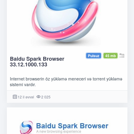
Pulsuz
45 mb
Baidu Spark Browser
33.12.1000.133
Internet browserin öz yükləmə meneceri və torrent yükləmə
sistemi vardır.
12 il əvvəl
2 025