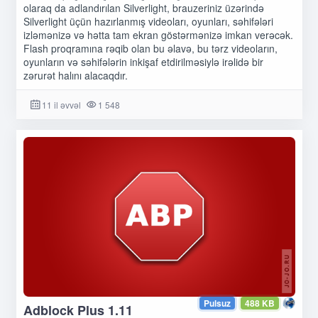
olaraq da adlandırılan Silverlight, brauzeriniz üzərində
Silverlight üçün hazırlanmış videoları, oyunları, səhifələri
izləmənizə və hətta tam ekran göstərmənizə imkan verəcək.
Flash proqramına rəqib olan bu əlavə, bu tərz videoların,
oyunların və səhifələrin inkişaf etdirilməsiylə irəlidə bir
zərurət halını alacaqdır.
11 il əvvəl
1 548
Pulsuz
488 KB
Adblock Plus 1.11