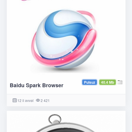
Pulsuz
40.4 Mb
Baidu Spark Browser
12 il əvvəl
2 421