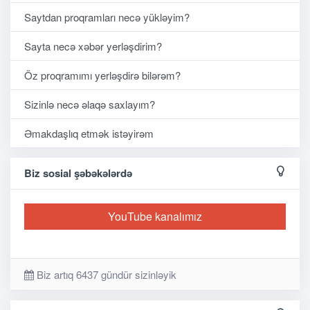
Saytdan proqramları necə yükləyim?
Sayta necə xəbər yerləşdirim?
Öz proqramımı yerləşdirə bilərəm?
Sizinlə necə əlaqə saxlayım?
Əmakdaşlıq etmək istəyirəm
Biz sosial şəbəkələrdə
YouTube kanalımız
Biz artıq 6437 gündür sizinləyik