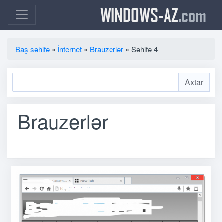
WINDOWS-AZ
.com
Baş səhifə
»
İnternet
»
Brauzerlər
» Səhifə 4
Brauzerlər