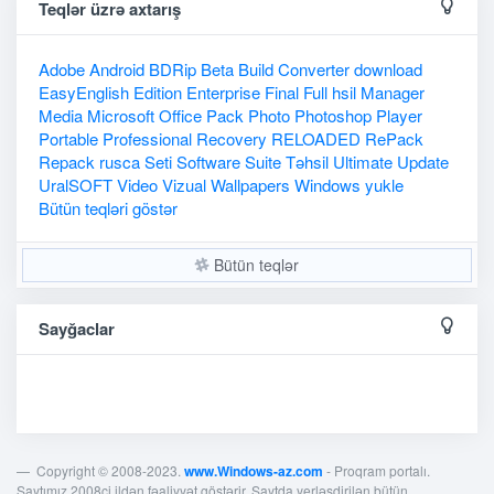
Teqlər üzrə axtarış
Adobe
Android
BDRip
Beta
Build
Converter
download
EasyEnglish
Edition
Enterprise
Final
Full
hsil
Manager
Media
Microsoft
Office
Pack
Photo
Photoshop
Player
Portable
Professional
Recovery
RELOADED
RePack
Repack
rusca
Seti
Software
Suite
Təhsil
Ultimate
Update
UralSOFT
Video
Vizual
Wallpapers
Windows
yukle
Bütün teqləri göstər
Bütün teqlər
Sayğaclar
Copyright © 2008-2023.
www.Windows-az.com
- Proqram portalı.
Saytımız 2008ci ildən fəaliyyət göstərir. Saytda yerləşdirilən bütün