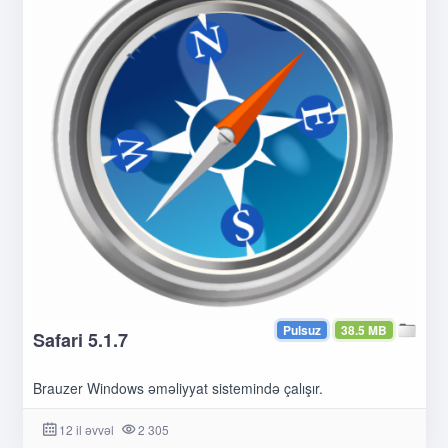
Pulsuz
38.5 MB
Safari 5.1.7
Brauzer Windows əməliyyat sistemində çalışır.
12 il əvvəl
2 305