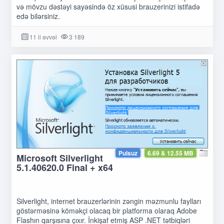
və mövzu dəstəyi sayəsində öz xüsusi brauzerinizi istifadə
edə bilərsiniz.
11 il əvvəl
3 189
Pulsuz
6.69 & 12.55 MB
Microsoft Silverlight
5.1.40620.0 Final + x64
Silverlight, internet brauzerlərinin zəngin məzmunlu faylları
göstərməsinə köməkçi olacaq bir platforma olaraq Adobe
Flashın qarşısına çıxır. İnkişaf etmiş ASP .NET tətbiqləri