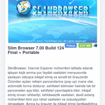
Pulsuz
6.97 MB
Slim Browser 7.00 Build 124
Final + Portable
SlimBrowser, İnternet Explorer mühərrikini istifadə edərək
işləyən kiçik amma çox faydalı vasitələri menyusunda
saxlayan olduqca inkişaf etmiş və sürətli bir brauzerdir.
Özündən açılan reklam pəncərələrinə (pop-up) mane olar,
avtomatik forma doldurar, səhifələri bölmələr halında tək bir
pəncərədən aça bilər, səhifələri yaxınlaşdıra bilər, inkişaf
etmiş ünvan rəhbərliyi, təhlükəsizlik vasitələri, daxili axtarış
mühərrikləri kimi çox rahat vasitələri və xüsusiyyətləri
olmaqdadır. Ayrıca bu brauzer ilə inkişaf etmiş fərdiləşdirilmə