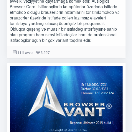
əvvəlki vəziyyətinə qaytarmağa kömək edir. Auslogics
Browser Care, istifadəçilərin kompüterlər üzərində istifadə
etməkdə olduğu brauzerlərin nizamlarını tənzimləməkdə və
brauzerlər üzərində istifadə edilən lazımsız əlavələri
təmizləyə yardımçı olacaq ödənişsiz bir proqramdır.
Olduqca qəşəng və müasir bir istifadəçi interfeysinə sahib
olan proqram həm sıravi istifadəçilər həm də professional
istifadəçilər üçün bir çox variant təqdim edir.
11 il əvvəl
3 227