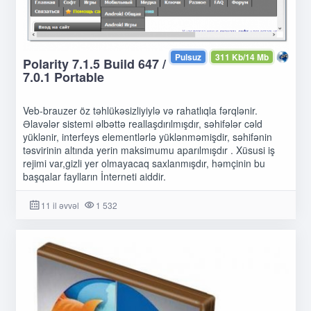
Pulsuz
311 Kb/14 Mb
Polarity 7.1.5 Build 647 /
7.0.1 Portable
Veb-brauzer öz təhlükəsizliyiylə və rahatlıqla fərqlənir.
Əlavələr sistemi əlbəttə reallaşdırılmışdır, səhifələr cəld
yüklənir, interfeys elementlərlə yüklənməmişdir, səhifənin
təsvirinin altında yerin maksimumu aparılmışdır . Xüsusi iş
rejimi var,gizli yer olmayacaq saxlanmışdır, həmçinin bu
başqalar faylların İnterneti aiddir.
11 il əvvəl
1 532