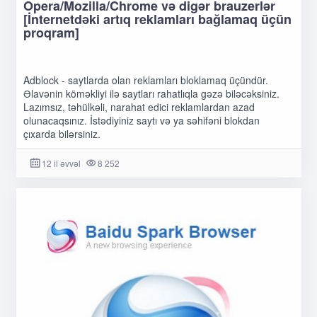
Opera/Mozilla/Chrome və digər brauzerlər
[İnternetdəki artıq reklamları bağlamaq üçün
proqram]
Adblock - saytlarda olan reklamları bloklamaq üçündür.
Əlavənin köməkliyi ilə saytları rahatlıqla gəzə biləcəksiniz.
Lazımsız, təhülkəli, narahat edici reklamlardan azad
olunacaqsınız. İstədiyiniz saytı və ya səhifəni blokdan
çıxarda bilərsiniz.
12 il əvvəl
8 252