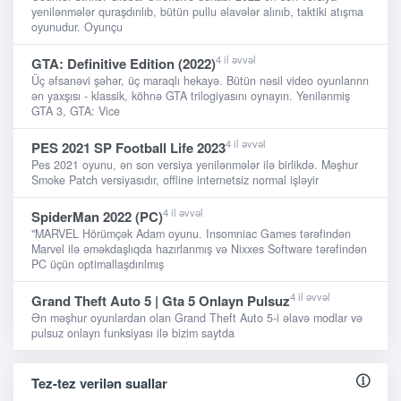
yenilənmələr quraşdırılıb, bütün pullu əlavələr alınıb, taktiki atışma
oyunudur. Oyunçu
4 il əvvəl
GTA: Definitive Edition (2022)
Üç əfsanəvi şəhər, üç maraqlı hekayə. Bütün nəsil video oyunlarınn
ən yaxşısı - klassik, köhnə GTA trilogiyasını oynayın. Yenilənmiş
GTA 3, GTA: Vice
4 il əvvəl
PES 2021 SP Football Life 2023
Pes 2021 oyunu, ən son versiya yenilənmələr ilə birlikdə. Məşhur
Smoke Patch versiyasıdır, offline internetsiz normal işləyir
4 il əvvəl
SpiderMan 2022 (PC)
"MARVEL Hörümçək Adam oyunu. Insomniac Games tərəfindən
Marvel ilə əməkdaşlıqda hazırlanmış və Nixxes Software tərəfindən
PC üçün optimallaşdırılmış
4 il əvvəl
Grand Theft Auto 5 | Gta 5 Onlayn Pulsuz
Ən məşhur oyunlardan olan Grand Theft Auto 5-i əlavə modlar və
pulsuz onlayn funksiyası ilə bizim saytda
Tez-tez verilən suallar