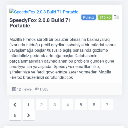
Pulsuz
615 kb
SpeedyFox 2.0.8 Build 71
Portable
Mozilla Firefox sürətli bir brauzer olmasına baxmayaraq
üzərində tutduğu profil qeydləri səbəbiylə bir müddət sonra
yavaşlamağa başlar.Xüsusilə açılış əsnasında gözləmə
müddətiniz gedərək artmağa başlar.Databasenin
parçalanmasından qaynaqlanan bu problem gündən günə
əməliyyatları yavaşladar.SpeedyFox emailllərinizə,
şifrələrinizə və fərdi qeydlərinizə zərər vermədən Mozilla
Firefox brauzerinizi sürətləndirəcək
12 il əvvəl
1 565
1
2
3
4
5
6
7
8