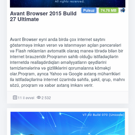
Pulsuz
74.76 MB
Avant Browser 2015 Build
27 Ultimate
Avant Browser eyni anda birdə çox internet saytını
göstərməyə imkan verən və istənməyən açılan pəncərələri
və Flash reklamları avtomatik olaraq maneə törədə bilən bir
internet brauzeridir.Proqramın sahib olduğu istifadəçilərin
internetdə reallaşdırdıqları əməliyyatların qeydlərini
təmizləmələrinə və gizliliklərini qorumalarına köməkçi
olar.Proqram, ayrıca Yahoo və Google axtarış mühərrikləri
ilə istifadəçilərinə internet üzərində səhifə, şəkil, qrup, mahnı
sözü, proqram və xəbər axtarış imkanı verir.
11 il əvvəl
2 532