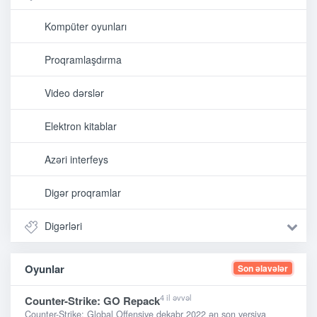
Kompüter oyunları
Proqramlaşdırma
Video dərslər
Elektron kitablar
Azəri interfeys
Digər proqramlar
Digərləri
Oyunlar
Son əlavələr
4 il əvvəl
Counter-Strike: GO Repack
Counter-Strike: Global Offensive dekabr 2022 ən son versiya