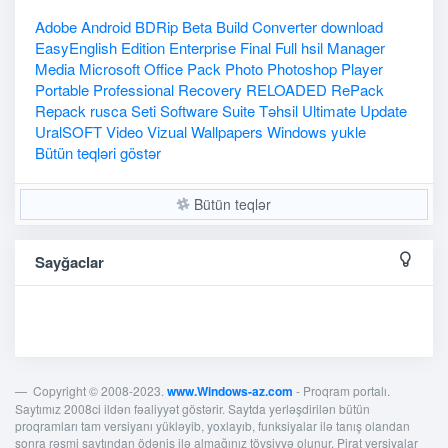
Adobe
Android
BDRip
Beta
Build
Converter
download
EasyEnglish
Edition
Enterprise
Final
Full
hsil
Manager
Media
Microsoft
Office
Pack
Photo
Photoshop
Player
Portable
Professional
Recovery
RELOADED
RePack
Repack
rusca
Seti
Software
Suite
Təhsil
Ultimate
Update
UralSOFT
Video
Vizual
Wallpapers
Windows
yukle
Bütün teqləri göstər
Bütün teqlər
Sayğaclar
Copyright © 2008-2023.
www.Windows-az.com
- Proqram portalı.
Saytımız 2008ci ildən fəaliyyət göstərir. Saytda yerləşdirilən bütün
proqramları tam versiyanı yükləyib, yoxlayıb, funksiyalar ilə tanış olandan
sonra rəsmi saytından ödəniş ilə almağınız tövsiyyə olunur. Pirat versiyalar