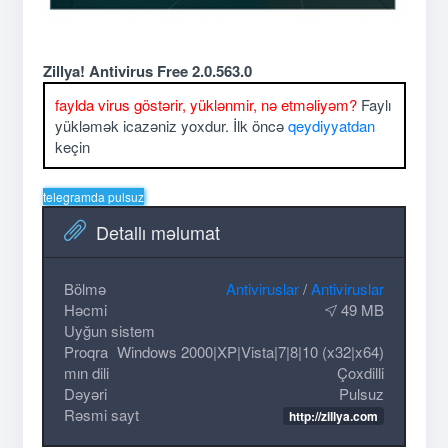
Zillya! Antivirus Free 2.0.563.0
faylda virus göstərir, yüklənmir, nə etməliyəm?
Faylı
yükləmək icazəniz yoxdur. İlk öncə
qeydiyyatdan
keçin
telegramda pulsuz
Detallı məlumat
Bölmə
Antiviruslar
/
Antiviruslar
Həcmi
49 MB
Uyğun sistem
Proqra
Windows 2000|XP|Vista|7|8|10 (x32|x64)
mın dili
Çoxdilli
Dəyəri
Pulsuz
Rəsmi sayt
http://zillya.com