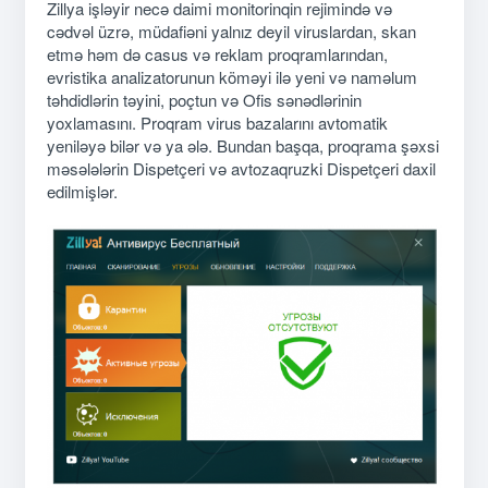
Zillya işləyir necə daimi monitorinqin rejimində və
cədvəl üzrə, müdafiəni yalnız deyil viruslardan, skan
etmə həm də casus və reklam proqramlarından,
evristika analizatorunun köməyi ilə yeni və naməlum
təhdidlərin təyini, poçtun və Ofis sənədlərinin
yoxlamasını. Proqram virus bazalarını avtomatik
yeniləyə bilər və ya ələ. Bundan başqa, proqrama şəxsi
məsələlərin Dispetçeri və avtozaqruzki Dispetçeri daxil
edilmişlər.