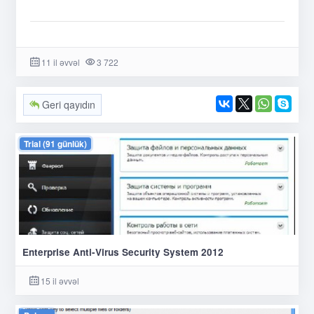
11 il əvvəl
3 722
Geri qayıdın
Trial (91 günlük)
Enterprise Anti-Virus Security System 2012
15 il əvvəl