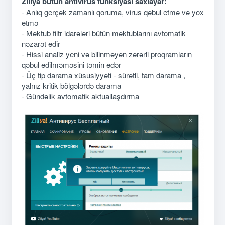
Zillya bütün antivirus funksiyası saxlayar:
- Anlıq gerçək zamanlı qoruma, virus qəbul etmə və yox
etmə
- Məktub filtr idarələri bütün məktublarını avtomatik
nəzarət edir
- Hissi analiz yeni və bilinməyən zərərli proqramların
qəbul edilməməsini təmin edər
- Üç tip darama xüsusiyyəti - sürətli, tam darama ,
yalnız kritik bölgələrdə darama
- Gündəlik avtomatik aktuallaşdırma