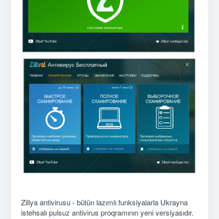
Zillya antivirusu - bütün lazımlı funksiyalarla Ukrayna
istehsalı pulsuz antivirus proqramının yeni versiyasıdır.