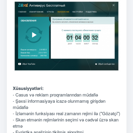
Xüsusiyyətləri:
- Casus və reklam proqramlarından müdafiə
- Şəxsi informasiyaya icazə olunmamış girişdən
müdafiə
- İzləmənin funksiyası real zamanın rejimi ilə ("Gözətçi")
- Skan etmənin rejimlərinin seçimi və cədvəl üzrə skan
etmə
- Evristika analizinin tikilmiş alqoritmi