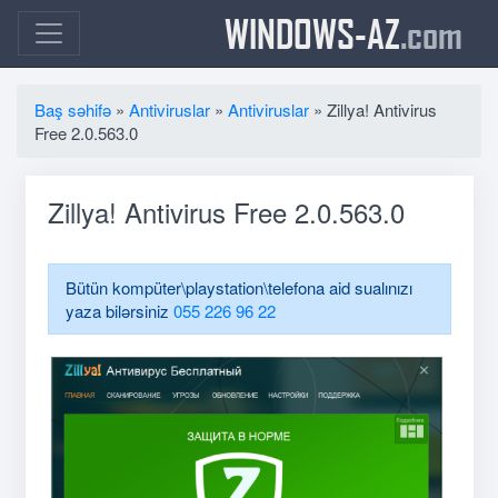
WINDOWS-AZ
.com
Baş səhifə
»
Antiviruslar
»
Antiviruslar
» Zillya! Antivirus
Free 2.0.563.0
Zillya! Antivirus Free 2.0.563.0
Bütün kompüter\playstation\telefona aid sualınızı
yaza bilərsiniz
055 226 96 22