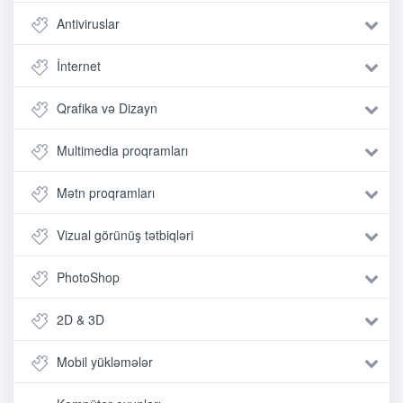
Antiviruslar
İnternet
Qrafika və Dizayn
Multimedia proqramları
Mətn proqramları
Vizual görünüş tətbiqləri
PhotoShop
2D & 3D
Mobil yükləmələr