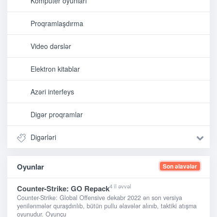
Kompüter oyunları
Proqramlaşdırma
Video dərslər
Elektron kitablar
Azəri interfeys
Digər proqramlar
Digərləri
Oyunlar
Son əlavələr
4 il əvvəl
Counter-Strike: GO Repack
Counter-Strike: Global Offensive dekabr 2022 ən son versiya
yenilənmələr quraşdırılıb, bütün pullu əlavələr alınıb, taktiki atışma
oyunudur. Oyunçu