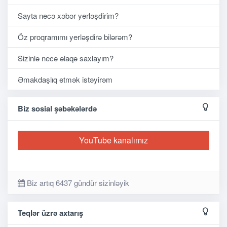
Sayta necə xəbər yerləşdirim?
Öz proqramımı yerləşdirə bilərəm?
Sizinlə necə əlaqə saxlayım?
Əmakdaşlıq etmək istəyirəm
Biz sosial şəbəkələrdə
YouTube kanalımız
Biz artıq 6437 gündür sizinləyik
Teqlər üzrə axtarış