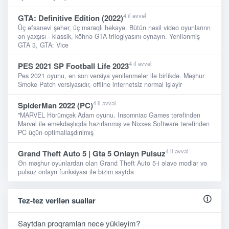
4 il əvvəl
GTA: Definitive Edition (2022)
Üç əfsanəvi şəhər, üç maraqlı hekayə. Bütün nəsil video oyunlarınn
ən yaxşısı - klassik, köhnə GTA trilogiyasını oynayın. Yenilənmiş
GTA 3, GTA: Vice
4 il əvvəl
PES 2021 SP Football Life 2023
Pes 2021 oyunu, ən son versiya yenilənmələr ilə birlikdə. Məşhur
Smoke Patch versiyasıdır, offline internetsiz normal işləyir
4 il əvvəl
SpiderMan 2022 (PC)
"MARVEL Hörümçək Adam oyunu. Insomniac Games tərəfindən
Marvel ilə əməkdaşlıqda hazırlanmış və Nixxes Software tərəfindən
PC üçün optimallaşdırılmış
4 il əvvəl
Grand Theft Auto 5 | Gta 5 Onlayn Pulsuz
Ən məşhur oyunlardan olan Grand Theft Auto 5-i əlavə modlar və
pulsuz onlayn funksiyası ilə bizim saytda
Tez-tez verilən suallar
Saytdan proqramları necə yükləyim?