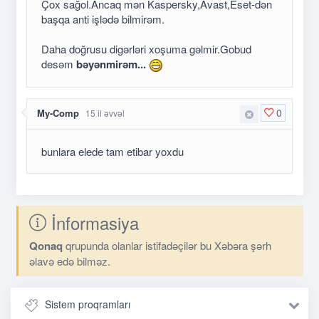
Çox sağol.Ancaq mən Kaspersky,Avast,Eset-dən
başqa anti işlədə bilmirəm.
Daha doğrusu digərləri xoşuma gəlmir.Gobud
desəm
bəyənmirəm...
0
My-Comp
15 il əvvəl
bunlara elede tam etibar yoxdu
İnformasiya
Qonaq
qrupunda olanlar istifadəçilər bu Xəbəra şərh
əlavə edə bilməz.
Sistem proqramları