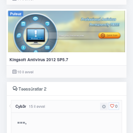
Pulsuz
Kingsoft Antivirus 2012 SP5.7
10 il əvvəl
Təəssüratlar 2
0
Cyb3r
15 il əvvəl
===,