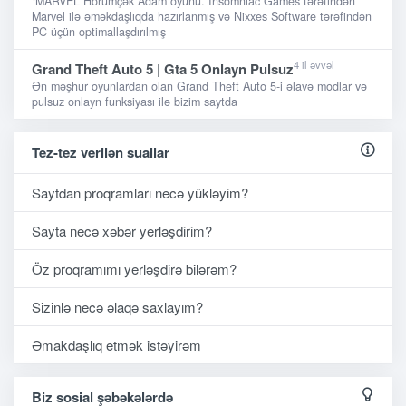
"MARVEL Hörümçək Adam oyunu. Insomniac Games tərəfindən
Marvel ilə əməkdaşlıqda hazırlanmış və Nixxes Software tərəfindən
PC üçün optimallaşdırılmış
4 il əvvəl
Grand Theft Auto 5 | Gta 5 Onlayn Pulsuz
Ən məşhur oyunlardan olan Grand Theft Auto 5-i əlavə modlar və
pulsuz onlayn funksiyası ilə bizim saytda
Tez-tez verilən suallar
Saytdan proqramları necə yükləyim?
Sayta necə xəbər yerləşdirim?
Öz proqramımı yerləşdirə bilərəm?
Sizinlə necə əlaqə saxlayım?
Əmakdaşlıq etmək istəyirəm
Biz sosial şəbəkələrdə