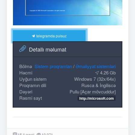
telegramda pulsuz
Detallı məlumat
Bölmə
Sistem proqramları
/
Əməliyyat sistemləri
Həcmi
4.26 Gb
Uyğun sistem
Windows 7 (32x/64x)
Proqramın dili
Rusca & İngiliscə
Dəyəri
Pullu [Açar mövcuddur]
Rəsmi sayt
http://microsoft.com
15 il əvvəl
10 071