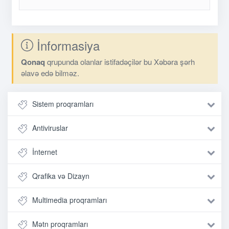
İnformasiya
Qonaq
qrupunda olanlar istifadəçilər bu Xəbəra şərh
əlavə edə bilməz.
Sistem proqramları
Antiviruslar
İnternet
Qrafika və Dizayn
Multimedia proqramları
Mətn proqramları