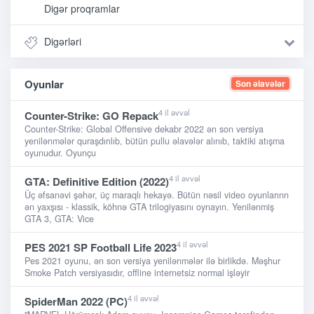
Digər proqramlar
Digərləri
Oyunlar
Son əlavələr
4 il əvvəl
Counter-Strike: GO Repack
Counter-Strike: Global Offensive dekabr 2022 ən son versiya
yenilənmələr quraşdırılıb, bütün pullu əlavələr alınıb, taktiki atışma
oyunudur. Oyunçu
4 il əvvəl
GTA: Definitive Edition (2022)
Üç əfsanəvi şəhər, üç maraqlı hekayə. Bütün nəsil video oyunlarınn
ən yaxşısı - klassik, köhnə GTA trilogiyasını oynayın. Yenilənmiş
GTA 3, GTA: Vice
4 il əvvəl
PES 2021 SP Football Life 2023
Pes 2021 oyunu, ən son versiya yenilənmələr ilə birlikdə. Məşhur
Smoke Patch versiyasıdır, offline internetsiz normal işləyir
4 il əvvəl
SpiderMan 2022 (PC)