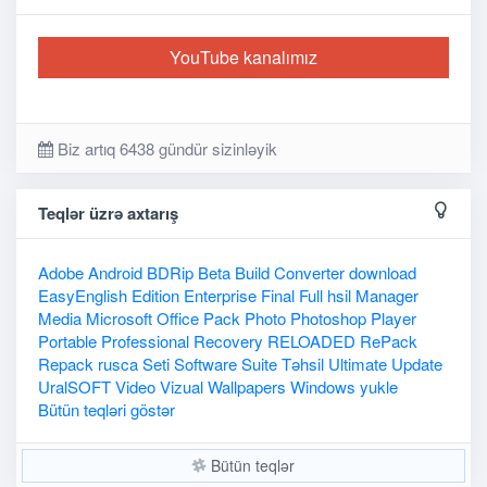
YouTube kanalımız
Biz artıq 6438 gündür sizinləyik
Teqlər üzrə axtarış
Adobe
Android
BDRip
Beta
Build
Converter
download
EasyEnglish
Edition
Enterprise
Final
Full
hsil
Manager
Media
Microsoft
Office
Pack
Photo
Photoshop
Player
Portable
Professional
Recovery
RELOADED
RePack
Repack
rusca
Seti
Software
Suite
Təhsil
Ultimate
Update
UralSOFT
Video
Vizual
Wallpapers
Windows
yukle
Bütün teqləri göstər
Bütün teqlər