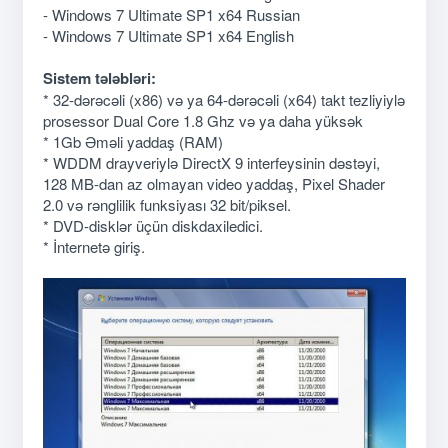
- Windows 7 Ultimate SP1 x64 Russian
- Windows 7 Ultimate SP1 x64 English
Sistem tələbləri:
* 32-dərəcəli (x86) və ya 64-dərəcəli (x64) takt tezliyiylə
prosessor Dual Core 1.8 Ghz və ya daha yüksək
* 1Gb Əməli yaddaş (RAM)
* WDDM drayveriylə DirectX 9 interfeysinin dəstəyi,
128 MB-dan az olmayan video yaddaş, Pixel Shader
2.0 və rənglilik funksiyası 32 bit/piksel.
* DVD-disklər üçün diskdaxiledici.
* İnternetə giriş.