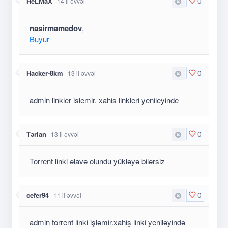
0
HeLMaX
14 il əvvəl
nasirmamedov
,
Buyur
0
Hacker-8km
13 il əvvəl
admin linkler islemir. xahis linkleri yenileyinde
0
Tərlan
13 il əvvəl
Torrent linki əlavə olundu yükləyə bilərsiz
0
cefer94
11 il əvvəl
admin torrent linki işləmir.xahiş linki yeniləyində