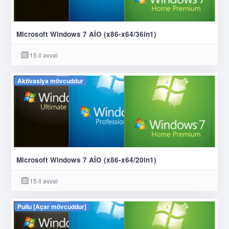
Microsoft Windows 7 AİO (x86-x64/36in1)
15 il əvvəl
Aktivasiya mövcuddur
Microsoft Windows 7 AİO (x86-x64/20in1)
15 il əvvəl
Pullu [Açar mövcuddur]