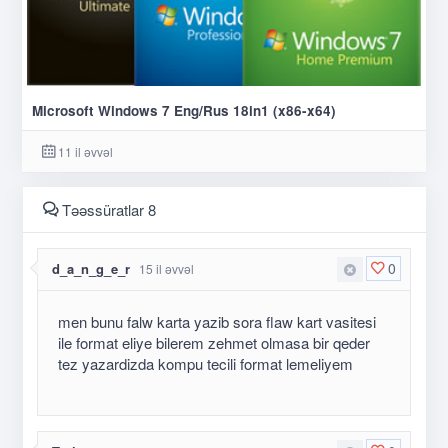
Microsoft Windows 7 Eng/Rus 18in1 (x86-x64)
11 il əvvəl
Təəssüratlar 8
0
d_a_n_g_e_r
15 il əvvəl
men bunu falw karta yazib sora flaw kart vasitesi
ile format eliye bilerem zehmet olmasa bir qeder
tez yazardizda kompu tecili format lemeliyem