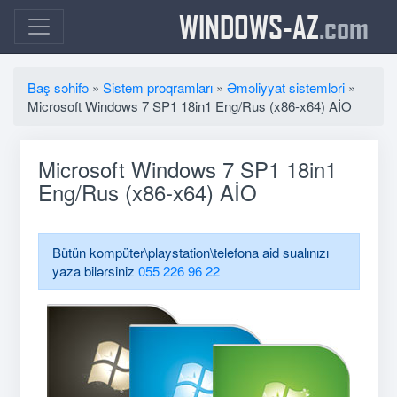
WINDOWS-AZ
.com
Baş səhifə
»
Sistem proqramları
»
Əməliyyat sistemləri
»
Microsoft Windows 7 SP1 18in1 Eng/Rus (x86-x64) AİO
Microsoft Windows 7 SP1 18in1
Eng/Rus (x86-x64) AİO
Bütün kompüter\playstation\telefona aid sualınızı
yaza bilərsiniz
055 226 96 22