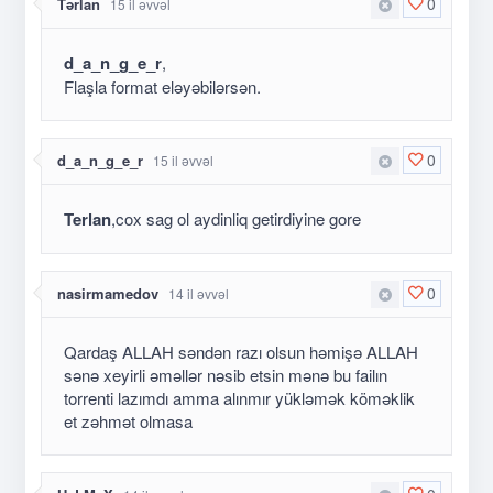
0
Tərlan
15 il əvvəl
d_a_n_g_e_r
,
Flaşla format eləyəbilərsən.
0
d_a_n_g_e_r
15 il əvvəl
Terlan
,cox sag ol aydinliq getirdiyine gore
0
nasirmamedov
14 il əvvəl
Qardaş ALLAH səndən razı olsun həmişə ALLAH
sənə xeyirli əməllər nəsib etsin mənə bu failın
torrenti lazımdı amma alınmır yükləmək köməklik
et zəhmət olmasa