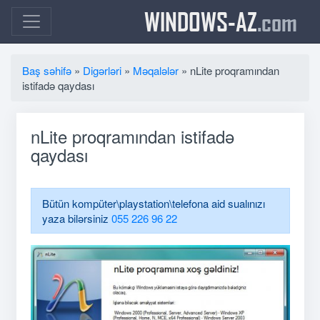
WINDOWS-AZ
.com
Baş səhifə
»
Digərləri
»
Məqalələr
» nLite proqramından
istifadə qaydası
nLite proqramından istifadə
qaydası
Bütün kompüter\playstation\telefona aid sualınızı
yaza bilərsiniz
055 226 96 22