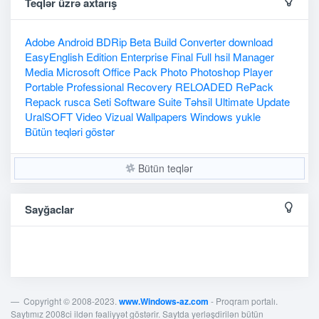
Teqlər üzrə axtarış
Adobe
Android
BDRip
Beta
Build
Converter
download
EasyEnglish
Edition
Enterprise
Final
Full
hsil
Manager
Media
Microsoft
Office
Pack
Photo
Photoshop
Player
Portable
Professional
Recovery
RELOADED
RePack
Repack
rusca
Seti
Software
Suite
Təhsil
Ultimate
Update
UralSOFT
Video
Vizual
Wallpapers
Windows
yukle
Bütün teqləri göstər
Bütün teqlər
Sayğaclar
Copyright © 2008-2023.
www.Windows-az.com
- Proqram portalı.
Saytımız 2008ci ildən fəaliyyət göstərir. Saytda yerləşdirilən bütün