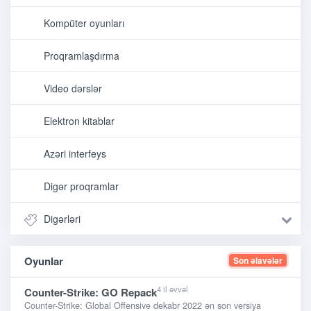
Kompüter oyunları
Proqramlaşdırma
Video dərslər
Elektron kitablar
Azəri interfeys
Digər proqramlar
Digərləri
Oyunlar
Son əlavələr
4 il əvvəl
Counter-Strike: GO Repack
Counter-Strike: Global Offensive dekabr 2022 ən son versiya