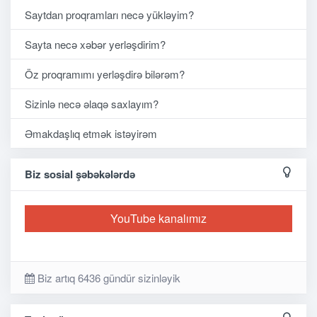
Saytdan proqramları necə yükləyim?
Sayta necə xəbər yerləşdirim?
Öz proqramımı yerləşdirə bilərəm?
Sizinlə necə əlaqə saxlayım?
Əmakdaşlıq etmək istəyirəm
Biz sosial şəbəkələrdə
YouTube kanalımız
Biz artıq 6436 gündür sizinləyik