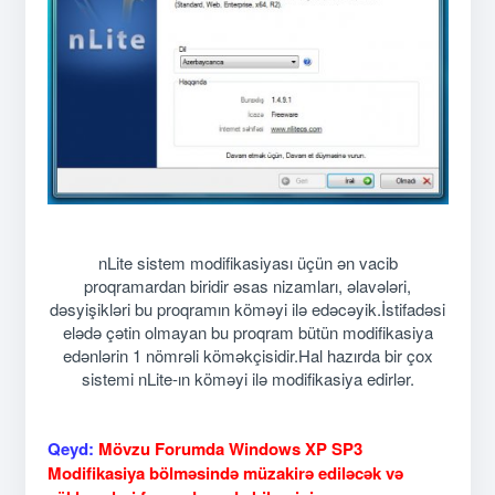
nLite sistem modifikasiyası üçün ən vacib
proqramardan biridir əsas nizamları, əlavələri,
dəsyişikləri bu proqramın köməyi ilə edəcəyik.İstifadəsi
elədə çətin olmayan bu proqram bütün modifikasiya
edənlərin 1 nömrəli köməkçisidir.Hal hazırda bir çox
sistemi nLite-ın köməyi ilə modifikasiya edirlər.
Qeyd:
Mövzu Forumda Windows XP SP3
Modifikasiya bölməsində müzakirə ediləcək və