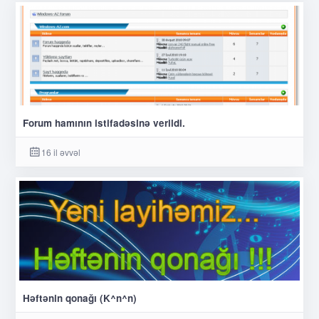
Forum hamının istifadəsinə verildi.
16 il əvvəl
Həftənin qonağı (K^n^n)