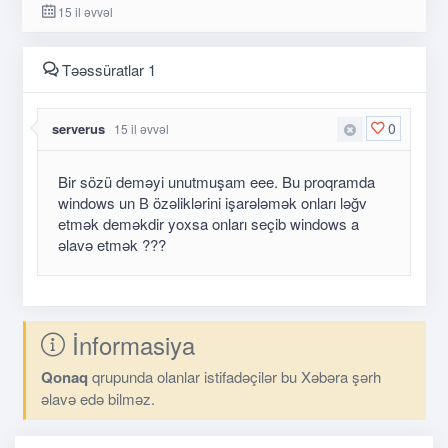
15 il əvvəl
Təəssüratlar 1
0
serverus
15 il əvvəl
Bir sözü deməyi unutmuşam eee. Bu proqramda
windows un В özəliklərini işarələmək onları ləğv
etmək deməkdir yoxsa onları seçib windows a
əlavə etmək ???
İnformasiya
Qonaq
qrupunda olanlar istifadəçilər bu Xəbəra şərh
əlavə edə bilməz.