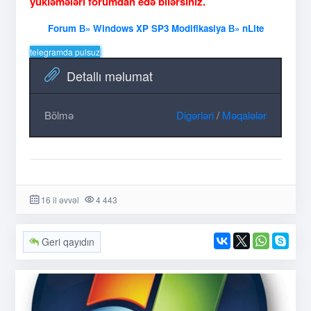
yükləmələri forumdan edə bilərsiniz.
Forum В» Windows XP SP3 Modifikasiya В» nLite
telegramda pulsuz
Detallı məlumat
Bölmə
Digərləri
/
Məqalələr
16 il əvvəl
4 443
Geri qayıdın