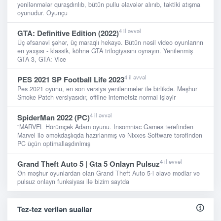
yenilənmələr quraşdırılıb, bütün pullu əlavələr alınıb, taktiki atışma
oyunudur. Oyunçu
4 il əvvəl
GTA: Definitive Edition (2022)
Üç əfsanəvi şəhər, üç maraqlı hekayə. Bütün nəsil video oyunlarınn
ən yaxşısı - klassik, köhnə GTA trilogiyasını oynayın. Yenilənmiş
GTA 3, GTA: Vice
4 il əvvəl
PES 2021 SP Football Life 2023
Pes 2021 oyunu, ən son versiya yenilənmələr ilə birlikdə. Məşhur
Smoke Patch versiyasıdır, offline internetsiz normal işləyir
4 il əvvəl
SpiderMan 2022 (PC)
"MARVEL Hörümçək Adam oyunu. Insomniac Games tərəfindən
Marvel ilə əməkdaşlıqda hazırlanmış və Nixxes Software tərəfindən
PC üçün optimallaşdırılmış
4 il əvvəl
Grand Theft Auto 5 | Gta 5 Onlayn Pulsuz
Ən məşhur oyunlardan olan Grand Theft Auto 5-i əlavə modlar və
pulsuz onlayn funksiyası ilə bizim saytda
Tez-tez verilən suallar