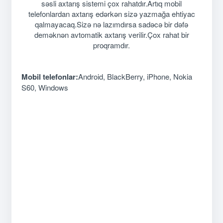
səsli axtarış sistemi çox rahatdır.Artıq mobil
telefonlardan axtarış edərkən sizə yazmağa ehtiyac
qalmayacaq.Sizə nə lazımdırsa sadəcə bir dəfə
deməknən avtomatik axtarış verilir.Çox rahat bir
proqramdır.
Mobil telefonlar:
Android, BlackBerry, iPhone, Nokia
S60, Windows