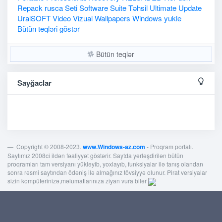
Repack
rusca
Seti
Software
Suite
Təhsil
Ultimate
Update
UralSOFT
Video
Vizual
Wallpapers
Windows
yukle
Bütün teqləri göstər
Bütün teqlər
Sayğaclar
Copyright © 2008-2023.
www.Windows-az.com
- Proqram portalı.
Saytımız 2008ci ildən fəaliyyət göstərir. Saytda yerləşdirilən bütün
proqramları tam versiyanı yükləyib, yoxlayıb, funksiyalar ilə tanış olandan
sonra rəsmi saytından ödəniş ilə almağınız tövsiyyə olunur. Pirat versiyalar
sizin kompüterinizə,məlumatlarınıza ziyan vura bilər