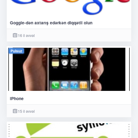
Goggle-dən axtarış edərkən diqqətli olun
16 il əvvəl
Pulsuz
iPhone
15 il əvvəl