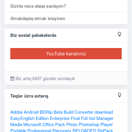
Sizinlə necə əlaqə saxlayım?
Əmakdaşlıq etmək istəyirəm
Biz sosial şəbəkələrdə
YouTube kanalımız
Biz artıq 6437 gündür sizinləyik
Teqlər üzrə axtarış
Adobe
Android
BDRip
Beta
Build
Converter
download
EasyEnglish
Edition
Enterprise
Final
Full
hsil
Manager
Media
Microsoft
Office
Pack
Photo
Photoshop
Player
Portable
Professional
Recovery
RELOADED
RePack