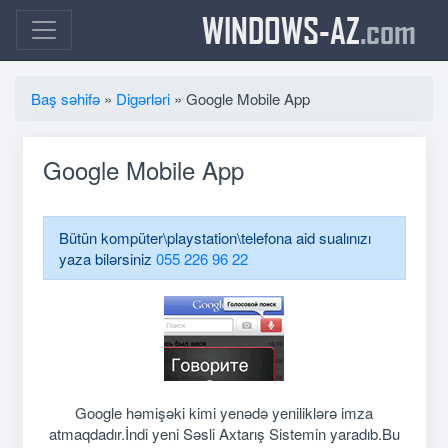
WINDOWS-AZ
.com
Baş səhifə
»
Digərləri
» Google Mobile App
Google Mobile App
Bütün kompüter\playstation\telefona aid sualınızı
yaza bilərsiniz
055 226 96 22
Google həmişəki kimi yenədə yeniliklərə imza
atmaqdadır.İndi yeni Səsli Axtarış Sistemin yaradıb.Bu