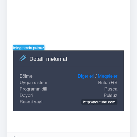
telegramda pulsuz
Detallı məlumat
Bölmə
Digərləri
/
Məqalələr
Uyğun sistem
Bütün ƏS
Proqramın dili
Rusca
Dəyəri
Pulsuz
Rəsmi sayt
http://youtube.com