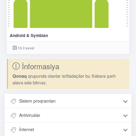
Android & Symbian
16 il əvvəl
İnformasiya
Qonaq
qrupunda olanlar istifadəçilər bu Xəbəra şərh
əlavə edə bilməz.
Sistem proqramları
Antiviruslar
İnternet