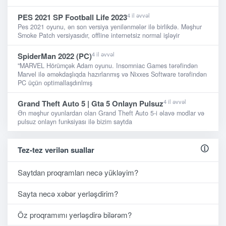
4 il əvvəl
PES 2021 SP Football Life 2023
Pes 2021 oyunu, ən son versiya yenilənmələr ilə birlikdə. Məşhur
Smoke Patch versiyasıdır, offline internetsiz normal işləyir
4 il əvvəl
SpiderMan 2022 (PC)
"MARVEL Hörümçək Adam oyunu. Insomniac Games tərəfindən
Marvel ilə əməkdaşlıqda hazırlanmış və Nixxes Software tərəfindən
PC üçün optimallaşdırılmış
4 il əvvəl
Grand Theft Auto 5 | Gta 5 Onlayn Pulsuz
Ən məşhur oyunlardan olan Grand Theft Auto 5-i əlavə modlar və
pulsuz onlayn funksiyası ilə bizim saytda
Tez-tez verilən suallar
Saytdan proqramları necə yükləyim?
Sayta necə xəbər yerləşdirim?
Öz proqramımı yerləşdirə bilərəm?