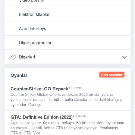
Video dərslər
Elektron kitablar
Azəri interfeys
Digər proqramlar
Digərləri
Oyunlar
Son əlavələr
4 il əvvəl
Counter-Strike: GO Repack
Counter-Strike: Global Offensive dekabr 2022 ən son versiya
yenilənmələr quraşdırılıb, bütün pullu əlavələr alınıb, taktiki atışma
oyunudur. Oyunçu
4 il əvvəl
GTA: Definitive Edition (2022)
Üç əfsanəvi şəhər, üç maraqlı hekayə. Bütün nəsil video oyunlarınn
ən yaxşısı - klassik, köhnə GTA trilogiyasını oynayın. Yenilənmiş
GTA 3, GTA: Vice