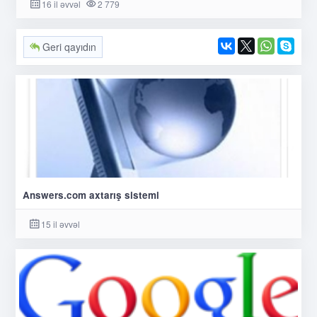
16 il əvvəl
2 779
Geri qayıdın
Answers.com axtarış sistemi
15 il əvvəl