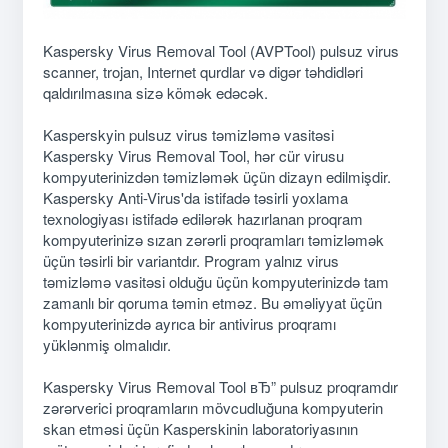
Kaspersky Virus Removal Tool (AVPTool) pulsuz virus
scanner, trojan, Internet qurdlar və digər təhdidləri
qaldırılmasına sizə kömək edəcək.
Kasperskyin pulsuz virus təmizləmə vasitəsi
Kaspersky Virus Removal Tool, hər cür virusu
kompyuterinizdən təmizləmək üçün dizayn edilmişdir.
Kaspersky Anti-Virus'da istifadə təsirli yoxlama
texnologiyası istifadə edilərək hazırlanan proqram
kompyuterinizə sızan zərərli proqramları təmizləmək
üçün təsirli bir variantdır. Program yalnız virus
təmizləmə vasitəsi olduğu üçün kompyuterinizdə tam
zamanlı bir qoruma təmin etməz. Bu əməliyyat üçün
kompyuterinizdə ayrıca bir antivirus proqramı
yüklənmiş olmalıdır.
Kaspersky Virus Removal Tool вЂ” pulsuz proqramdır
zərərverici proqramların mövcudluğuna kompyuterin
skan etməsi üçün Kasperskinin laboratoriyasının