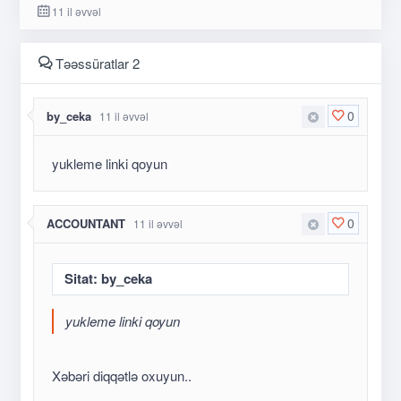
11 il əvvəl
Təəssüratlar 2
0
by_ceka
11 il əvvəl
yukleme linki qoyun
0
ACCOUNTANT
11 il əvvəl
Sitat: by_ceka
yukleme linki qoyun
Xəbəri diqqətlə oxuyun..