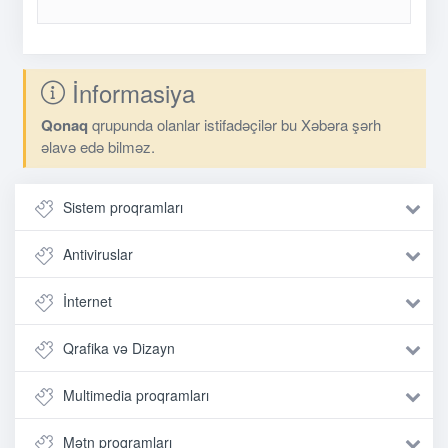
İnformasiya
Qonaq
qrupunda olanlar istifadəçilər bu Xəbəra şərh
əlavə edə bilməz.
Sistem proqramları
Antiviruslar
İnternet
Qrafika və Dizayn
Multimedia proqramları
Mətn proqramları