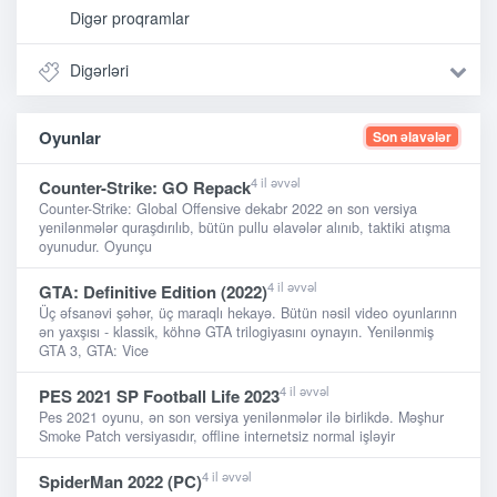
Digər proqramlar
Digərləri
Oyunlar
Son əlavələr
4 il əvvəl
Counter-Strike: GO Repack
Counter-Strike: Global Offensive dekabr 2022 ən son versiya
yenilənmələr quraşdırılıb, bütün pullu əlavələr alınıb, taktiki atışma
oyunudur. Oyunçu
4 il əvvəl
GTA: Definitive Edition (2022)
Üç əfsanəvi şəhər, üç maraqlı hekayə. Bütün nəsil video oyunlarınn
ən yaxşısı - klassik, köhnə GTA trilogiyasını oynayın. Yenilənmiş
GTA 3, GTA: Vice
4 il əvvəl
PES 2021 SP Football Life 2023
Pes 2021 oyunu, ən son versiya yenilənmələr ilə birlikdə. Məşhur
Smoke Patch versiyasıdır, offline internetsiz normal işləyir
4 il əvvəl
SpiderMan 2022 (PC)