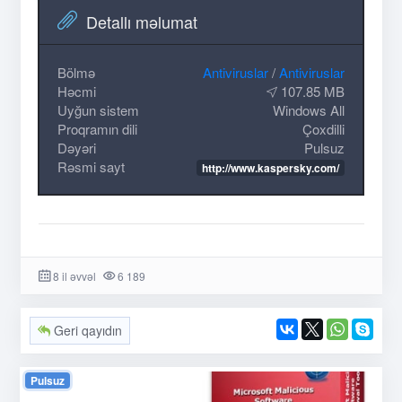
Detallı məlumat
Bölmə
Antiviruslar
/
Antiviruslar
Həcmi
107.85 MB
Uyğun sistem
Windows All
Proqramın dili
Çoxdilli
Dəyəri
Pulsuz
Rəsmi sayt
http://www.kaspersky.com/
8 il əvvəl
6 189
Geri qayıdın
Pulsuz