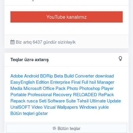
YouTube kanalımız
Biz artıq 6437 gündür sizinləyik
Teqlər üzrə axtarış
Adobe
Android
BDRip
Beta
Build
Converter
download
EasyEnglish
Edition
Enterprise
Final
Full
hsil
Manager
Media
Microsoft
Office
Pack
Photo
Photoshop
Player
Portable
Professional
Recovery
RELOADED
RePack
Repack
rusca
Seti
Software
Suite
Təhsil
Ultimate
Update
UralSOFT
Video
Vizual
Wallpapers
Windows
yukle
Bütün teqləri göstər
Bütün teqlər