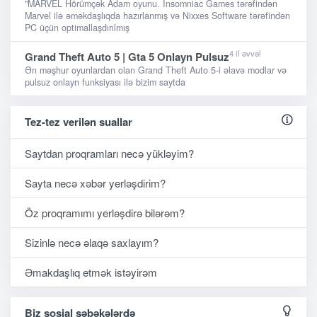
"MARVEL Hörümçək Adam oyunu. Insomniac Games tərəfindən
Marvel ilə əməkdaşlıqda hazırlanmış və Nixxes Software tərəfindən
PC üçün optimallaşdırılmış
4 il əvvəl
Grand Theft Auto 5 | Gta 5 Onlayn Pulsuz
Ən məşhur oyunlardan olan Grand Theft Auto 5-i əlavə modlar və
pulsuz onlayn funksiyası ilə bizim saytda
Tez-tez verilən suallar
Saytdan proqramları necə yükləyim?
Sayta necə xəbər yerləşdirim?
Öz proqramımı yerləşdirə bilərəm?
Sizinlə necə əlaqə saxlayım?
Əmakdaşlıq etmək istəyirəm
Biz sosial şəbəkələrdə