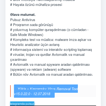
# Həyata özünü mühafizə prosesi
Əlavə məlumat.
Pulsuz Antivirus
# Proqramın sadə görünüşü
# yoluxmuş kompüter quraşdırılması (o cümlədən -
Safe Mode Windows)
# Kompleks test və müalicə: malware imza aşkar və
Heuristic analizator üçün axtarış
# informasiya sistemi və interaktiv scripting toplamaq
# viruslar, trojan və qurdlar Avtomatik və manual
çıxarılması
# Avtomatik və manual spyware aradan qaldırılması
(spyware) və reklam (adware) software
# Bütün növ Avtomatik və manual aradan qaldırılması.
Kaspersky Virus Removal Tool
v15.0.22.0 - 12.07.2018
telegramda pulsuz