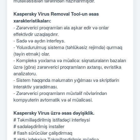
mütəxəssisləri tərəfindən hazırlanmışdır.
Kaspersky Virus Removal Tool-un əsas
xarakteristikaları:
- Zərərverici proqramları əla aşkar edir və onlar
effektivdir uzaqlaşdırır.
- Sadə və aydın interfeys.
- Yoluxdurulmuş sistemə (təhlükəsiz rejimdə) qurmaq
(təyin etmək) olar.
- Kompleks yoxlama və müalicə: siqnaturaların bazaları
üzrə (görə) zərərverici proqramların axtarışı, evristika
analizatoru.
- Sistem haqqında məlumatın yığılması və skriptlərin
interaktiv yaradılması.
- Zərərverici proqramların müxtəlif növlərindən
kompyuterin avtomatik və əl müalicəsi.
Kaspersky Virus üzrə əsas dəyişiklik.
# Təkmilləşdirilmiş istifadəçi interfeysi
# sadələşdirilmiş installer
# flash sürücülər çalişdirmaq
# aktiv infeksiya Təkmilləşdirilmiş müalicə