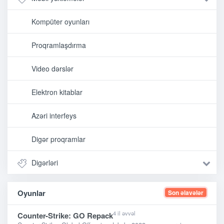
Kompüter oyunları
Proqramlaşdırma
Video dərslər
Elektron kitablar
Azəri interfeys
Digər proqramlar
Digərləri
Oyunlar
Son əlavələr
4 il əvvəl
Counter-Strike: GO Repack