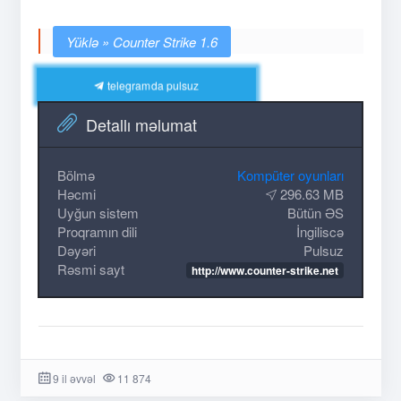
Counter Strike 1.6
telegramda pulsuz
Detallı məlumat
Bölmə
Kompüter oyunları
Həcmi
296.63 MB
Uyğun sistem
Bütün ƏS
Proqramın dili
İngiliscə
Dəyəri
Pulsuz
Rəsmi sayt
http://www.counter-strike.net
9 il əvvəl
11 874