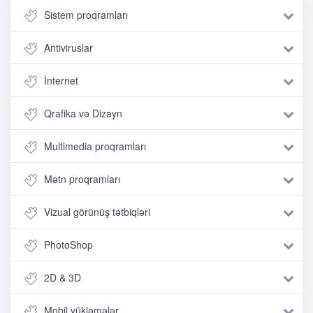
Sistem proqramları
Antiviruslar
İnternet
Qrafika və Dizayn
Multimedia proqramları
Mətn proqramları
Vizual görünüş tətbiqləri
PhotoShop
2D & 3D
Mobil yükləmələr