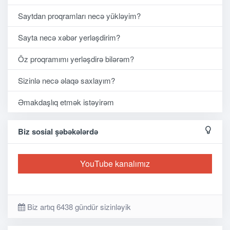
Saytdan proqramları necə yükləyim?
Sayta necə xəbər yerləşdirim?
Öz proqramımı yerləşdirə bilərəm?
Sizinlə necə əlaqə saxlayım?
Əmakdaşlıq etmək istəyirəm
Biz sosial şəbəkələrdə
YouTube kanalımız
Biz artıq 6438 gündür sizinləyik