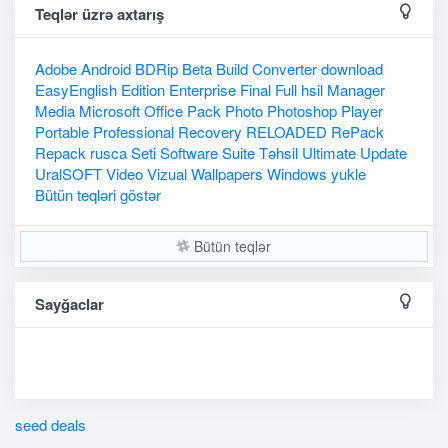
Teqlər üzrə axtarış
Adobe
Android
BDRip
Beta
Build
Converter
download
EasyEnglish
Edition
Enterprise
Final
Full
hsil
Manager
Media
Microsoft
Office
Pack
Photo
Photoshop
Player
Portable
Professional
Recovery
RELOADED
RePack
Repack
rusca
Seti
Software
Suite
Təhsil
Ultimate
Update
UralSOFT
Video
Vizual
Wallpapers
Windows
yukle
Bütün teqləri göstər
Bütün teqlər
Sayğaclar
seed deals