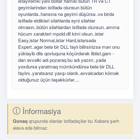
istəyirəmki yəni botlar hamısı bütün TR və CT
geyimlərindən istifadə olunsun bütün
oyunlarda..hansına nə geyimi düşürsə..və birdə
istifadə etdikləri silahlarda eyni silahlar
olmasın..bütün silahlardan istifadə olunsun..amma
hücum xarakteri mpold.dll kimi olsun..istər
Easy,istər Normal,istər Hard,istərsədə
Expert..əgər belə bir DLL faylı bilirsinizsə mən onu
yükləyib dlls qovluquna köçürdərək liblist.gam -
dan əvvəlki adı pozaraq bu adı yazım..yada
yoxdursa yaratmaq mümkündürsə belə bir DLL
faylını..yaratsanız yaxşı olardı..əvvəlcədən kömək
olduğunuz üçün təşəkkürlər....
İnformasiya
Qonaq
qrupunda olanlar istifadəçilər bu Xəbəra şərh
əlavə edə bilməz.