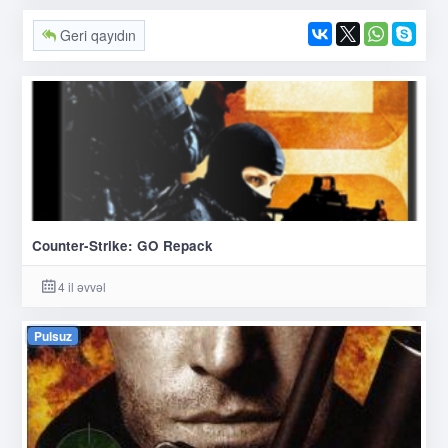
Geri qayıdın
Counter-Strike: GO Repack
4 il əvvəl
Pulsuz