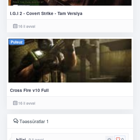
I.G.I 2 - Covert Strike - Tam Versiya
16 il əvvəl
Pulsuz
Cross Fire v10 Full
16 il əvvəl
Təəssüratlar 1
0
bilici
9 il əvvəl