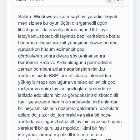
Salam..Windows-az.com saytının yaradıcı heyəti
mən sizlərə bu oyun üçün dlls/gamedll üçün
liblist.gam - da düzəliş etmək üçün DLL faylı
istəyirəm..zbotcz.dll faylında bəzi xəritələrdə botlar
hücuma etinasız və zəif yanaşırlar..bəzən bomba
qurularkən hücum edilmir.bir çox
gördüklərim.sonra divara söykənirlər.sonra
bombanın B-də və A-da olduğunu görmədikləri
zaman bombanı axtarmaqa başlamırlar..bu
xəritələri sizdə BSP formatı olaraq internetdən
yükləyib maps qovluğuna və tələb edilən bir çox
mdl,spr və sairə faylları qovluqlara köçürdərək
istifadə edə bilərsiniz və görəcəksinizki zbotcz.dll
faylı işə yaramır həmin o xəritələrdə..indi onlardan
bir neçəsini sizlərin nəzərinə çatdırıram..xəritələrin
adları: de_nizer de_tombraid və sairə bir neçə
xəritədə var..əgər zbotcz.dll faylının əvəzinə hücum
xarakterli bir quruluşu mpold.dll kimi bir fayl
istəyirəm..amma mpold.dll istəmirəm..elə