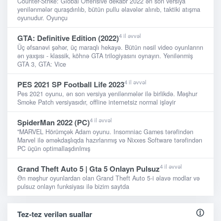
Counter-Strike: Global Offensive dekabr 2022 ən son versiya
yenilənmələr quraşdırılıb, bütün pullu əlavələr alınıb, taktiki atışma
oyunudur. Oyunçu
4 il əvvəl
GTA: Definitive Edition (2022)
Üç əfsanəvi şəhər, üç maraqlı hekayə. Bütün nəsil video oyunlarınn
ən yaxşısı - klassik, köhnə GTA trilogiyasını oynayın. Yenilənmiş
GTA 3, GTA: Vice
4 il əvvəl
PES 2021 SP Football Life 2023
Pes 2021 oyunu, ən son versiya yenilənmələr ilə birlikdə. Məşhur
Smoke Patch versiyasıdır, offline internetsiz normal işləyir
4 il əvvəl
SpiderMan 2022 (PC)
"MARVEL Hörümçək Adam oyunu. Insomniac Games tərəfindən
Marvel ilə əməkdaşlıqda hazırlanmış və Nixxes Software tərəfindən
PC üçün optimallaşdırılmış
4 il əvvəl
Grand Theft Auto 5 | Gta 5 Onlayn Pulsuz
Ən məşhur oyunlardan olan Grand Theft Auto 5-i əlavə modlar və
pulsuz onlayn funksiyası ilə bizim saytda
Tez-tez verilən suallar