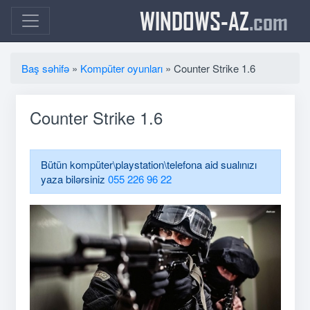
WINDOWS-AZ
.com
Baş səhifə
»
Kompüter oyunları
» Counter Strike 1.6
Counter Strike 1.6
Bütün kompüter\playstation\telefona aid sualınızı
yaza bilərsiniz
055 226 96 22