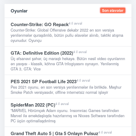
Oyunlar
Son əlavələr
4 il əvvəl
Counter-Strike: GO Repack
Counter-Strike: Global Offensive dekabr 2022 ən son versiya
yenilənmələr quraşdırılıb, bütün pullu əlavələr alınıb, taktiki atışma
oyunudur. Oyunçu
4 il əvvəl
GTA: Definitive Edition (2022)
Üç əfsanəvi şəhər, üç maraqlı hekayə. Bütün nəsil video oyunlarınn
ən yaxşısı - klassik, köhnə GTA trilogiyasını oynayın. Yenilənmiş
GTA 3, GTA: Vice
4 il əvvəl
PES 2021 SP Football Life 2023
Pes 2021 oyunu, ən son versiya yenilənmələr ilə birlikdə. Məşhur
Smoke Patch versiyasıdır, offline internetsiz normal işləyir
4 il əvvəl
SpiderMan 2022 (PC)
"MARVEL Hörümçək Adam oyunu. Insomniac Games tərəfindən
Marvel ilə əməkdaşlıqda hazırlanmış və Nixxes Software tərəfindən
PC üçün optimallaşdırılmış
4 il əvvəl
Grand Theft Auto 5 | Gta 5 Onlayn Pulsuz