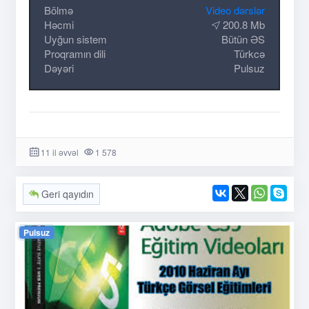
Bölmə
Video dərslər
Həcmi
200.8 Mb
Uyğun sistem
Bütün ƏS
Proqramın dili
Türkcə
Dəyəri
Pulsuz
11 il əvvəl
1 578
Geri qayıdın
Pulsuz