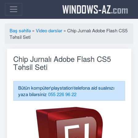
WINDOWS-AZ
.com
Baş səhifə
»
Video dərslər
» Chip Jurnalı Adobe Flash CS5
Təhsil Seti
Chip Jurnalı Adobe Flash CS5
Təhsil Seti
Bütün kompüter\playstation\telefona aid sualınızı
yaza bilərsiniz
055 226 96 22