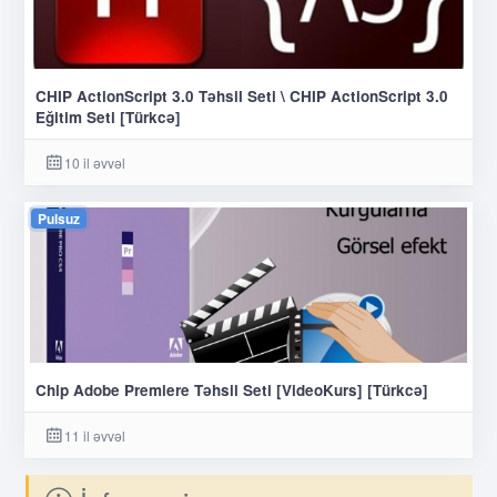
CHIP ActionScript 3.0 Təhsil Seti \ CHIP ActionScript 3.0
Eğitim Seti [Türkcə]
10 il əvvəl
Pulsuz
Chip Adobe Premiere Təhsil Seti [VideoKurs] [Türkcə]
11 il əvvəl