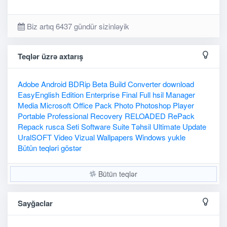
Biz artıq 6437 gündür sizinləyik
Teqlər üzrə axtarış
Adobe
Android
BDRip
Beta
Build
Converter
download
EasyEnglish
Edition
Enterprise
Final
Full
hsil
Manager
Media
Microsoft
Office
Pack
Photo
Photoshop
Player
Portable
Professional
Recovery
RELOADED
RePack
Repack
rusca
Seti
Software
Suite
Təhsil
Ultimate
Update
UralSOFT
Video
Vizual
Wallpapers
Windows
yukle
Bütün teqləri göstər
Bütün teqlər
Sayğaclar