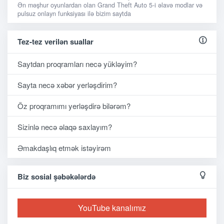
Ən məşhur oyunlardan olan Grand Theft Auto 5-i əlavə modlar və
pulsuz onlayn funksiyası ilə bizim saytda
Tez-tez verilən suallar
Saytdan proqramları necə yükləyim?
Sayta necə xəbər yerləşdirim?
Öz proqramımı yerləşdirə bilərəm?
Sizinlə necə əlaqə saxlayım?
Əmakdaşlıq etmək istəyirəm
Biz sosial şəbəkələrdə
YouTube kanalımız