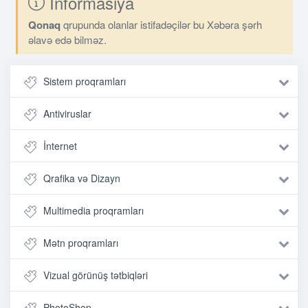
İnformasiya
Qonaq
qrupunda olanlar istifadəçilər bu Xəbəra şərh
əlavə edə bilməz.
Sistem proqramları
Antiviruslar
İnternet
Qrafika və Dizayn
Multimedia proqramları
Mətn proqramları
Vizual görünüş tətbiqləri
PhotoShop