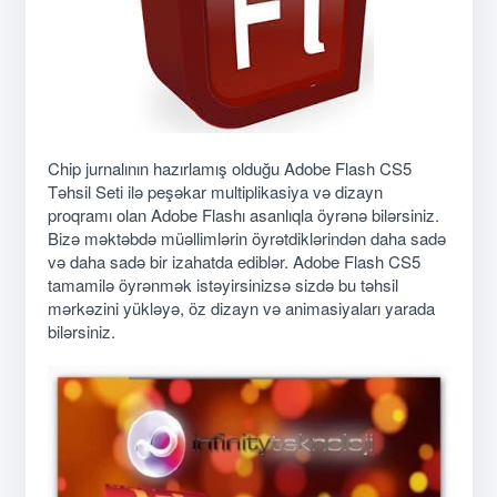
Chip jurnalının hazırlamış olduğu Adobe Flash CS5
Təhsil Seti ilə peşəkar multiplikasiya və dizayn
proqramı olan Adobe Flashı asanlıqla öyrənə bilərsiniz.
Bizə məktəbdə müəllimlərin öyrətdiklərindən daha sadə
və daha sadə bir izahatda ediblər. Adobe Flash CS5
tamamilə öyrənmək istəyirsinizsə sizdə bu təhsil
mərkəzini yükləyə, öz dizayn və animasiyaları yarada
bilərsiniz.