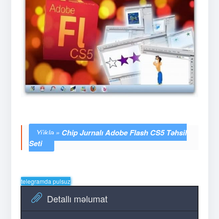
Chip Jurnalı Adobe Flash CS5 Təhsil
Seti
telegramda pulsuz
Detallı məlumat