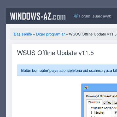
WINDOWS-AZ
.com
Forum (sual\cavab)
Baş səhifə
»
Digər proqramlar
» WSUS Offline Update v11.5
WSUS Offline Update v11.5
Bütün kompüter\playstation\telefona aid sualınızı yaza bi