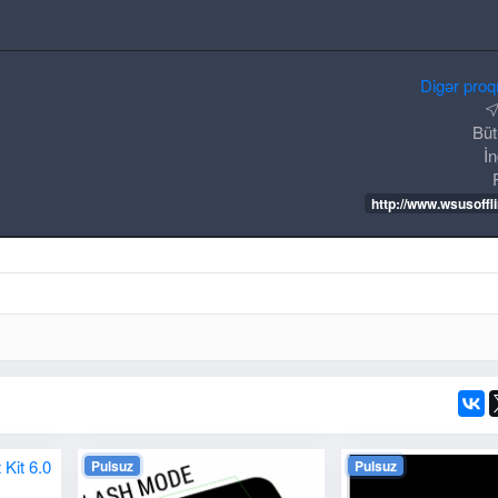
Digər proq
Bü
İn
http://www.wsusoffli
Pulsuz
Pulsuz