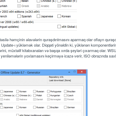
sitəsilə həmçinin əlavələrin quraşdırılmasını aparmaq olar oflayn quraş
Update-ı yükləmək olar. Diqqəti yönəldin ki, yüklənən komponentləri
ini, müxtəlif kitabxanaları və başqa xırda şeyləri çıxarmaq olar. WSU
 yeniləmələrin yoxlamasını keçirməyə icazə verir, ISO obrazında sa