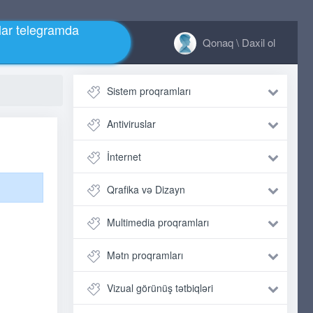
ar telegramda
Qonaq \ Daxil ol
Sistem proqramları
Antiviruslar
İnternet
Qrafika və Dizayn
Multimedia proqramları
Mətn proqramları
Vizual görünüş tətbiqləri