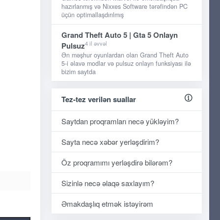
hazırlanmış və Nixxes Software tərəfindən PC
üçün optimallaşdırılmış
Grand Theft Auto 5 | Gta 5 Onlayn
4 il əvvəl
Pulsuz
Ən məşhur oyunlardan olan Grand Theft Auto
5-i əlavə modlar və pulsuz onlayn funksiyası ilə
bizim saytda
Tez-tez verilən suallar
Saytdan proqramları necə yükləyim?
Sayta necə xəbər yerləşdirim?
Öz proqramımı yerləşdirə bilərəm?
Sizinlə necə əlaqə saxlayım?
Əmakdaşlıq etmək istəyirəm