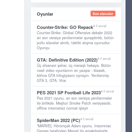
Oyunlar
Son əlavələr
4 il əvvəl
Counter-Strike: GO Repack
Counter-Strike: Global Offensive dekabr 2022
ən son versiya yenilənmələr quraşdırılıb, bütün
pullu əlavələr alınıb, taktiki atışma oyunudur.
Oyunçu
4 il əvvəl
GTA: Definitive Edition (2022)
Üç əfsanəvi şəhər, üç maraqlı hekayə. Bütün
nəsil video oyunlarınn ən yaxşısı - klassik,
köhnə GTA trilogiyasını oynayın. Yenilənmiş
GTA 3, GTA: Vice
4 il əvvəl
PES 2021 SP Football Life 2023
Pes 2021 oyunu, ən son versiya yenilənmələr
ilə birlikdə. Məşhur Smoke Patch versiyasıdır,
offline internetsiz normal işləyir
4 il əvvəl
SpiderMan 2022 (PC)
"MARVEL Hörümçək Adam oyunu. Insomniac
Games tərəfindən Marvel ilə əməkdaşlıqda