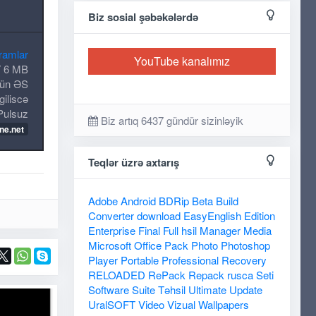
Biz sosial şəbəkələrdə
ramlar
YouTube kanalımız
6 MB
tün ƏS
giliscə
Pulsuz
Biz artıq 6437 gündür sizinləyik
ne.net
Teqlər üzrə axtarış
Adobe
Android
BDRip
Beta
Build
Converter
download
EasyEnglish
Edition
Enterprise
Final
Full
hsil
Manager
Media
Microsoft
Office
Pack
Photo
Photoshop
Player
Portable
Professional
Recovery
RELOADED
RePack
Repack
rusca
Seti
Software
Suite
Təhsil
Ultimate
Update
UralSOFT
Video
Vizual
Wallpapers