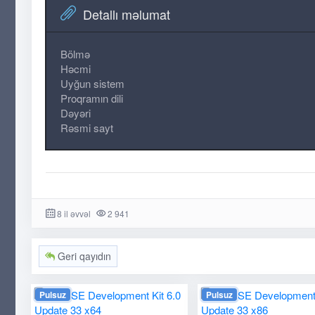
Detallı məlumat
Bölmə
Həcmi
Uyğun sistem
Proqramın dili
Dəyəri
Rəsmi sayt
8 il əvvəl
2 941
Geri qayıdın
Pulsuz
Pulsuz