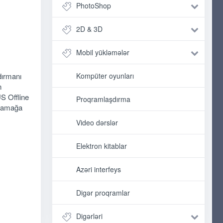
PhotoShop
2D & 3D
Mobil yükləmələr
dırmanı
Kompüter oyunları
n
S Offline
Proqramlaşdırma
xlamağa
Video dərslər
Elektron kitablar
Azəri interfeys
Digər proqramlar
Digərləri