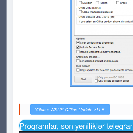
WSUS Offline Update v11.5
Proqramlar, son yeniliklər telegr