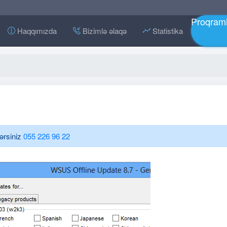
Proqraml
Haqqımızda
Bizimlə əlaqə
Statistika
lərsiniz
055 226 96 22