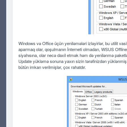
Windows və Office üçün yeniləmələri izləyirlər, bu utilit va
aparmaq olar, qoşulmanın İnterneti olmadan, WSUS Offline 
siyahısına, olar necə daxil etmək həm də yenilənmə paketlər
Update yükləmə sonuna yaxın sizin tərəfinizdən yüklənmiş
bütün imkan verilmişlər, çox rahatdır.