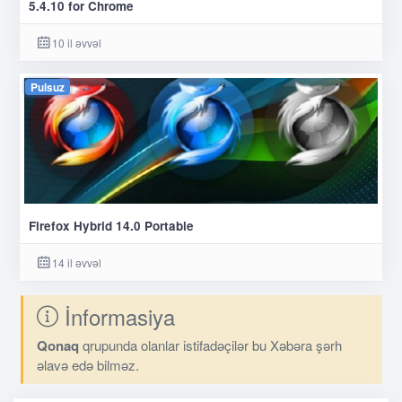
5.4.10 for Chrome
10 il əvvəl
Pulsuz
Firefox Hybrid 14.0 Portable
14 il əvvəl
İnformasiya
Qonaq
qrupunda olanlar istifadəçilər bu Xəbəra şərh
əlavə edə bilməz.