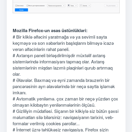
Mozilla Firefox-un əsas üstünlükləri:
# Bir kliklə əlfəcini yaratmağa və ya sevimli sayta
keçməyə və son xəbərlərin başlıqlarını bilməyə icazə
verən əlfəcinlərin rahat paneli.
# Axtarışın paneli birləşdirilmişdir müxtəlif axtarış
sistemlərində informasiyanı tapmaq olar. Axtarış
sistemlərinin miqdarı lazımlı plaqinləri qurub artırmaq
olar.
# Əlavələr. Baxmaq və eyni zamanda brauzerin bir
pəncərəsinin ayrı əlavələrində bir neçə saytla işləmək
imkanı.
# Avtomatik yeniləmə. çox zaman bir neçə yüzdən çox
olmayan kilobaytın yenilənmələrinin ölçüsü.
# Gizliliyin müdafiəsi. Siçanın bir klikiylə siz bütün şəxsi
məlumatları silə bilərsiniz: naviqasiyanın tarixini, veb-
formalar verilmiş cookies parollar...
# İnternet üzrə təhlükəsiz naviqasiya. Firefox sizin