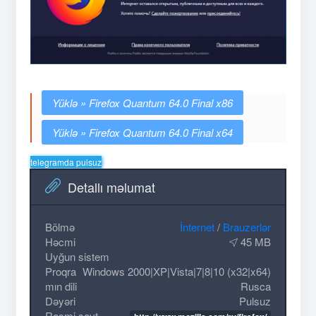
Firefox Quantum 64.0 Final x86
Firefox Quantum 64.0 Final x64
telegramda pulsuz
Detallı məlumat
Bölmə
İnternet
/
Brauzerlər
Həcmi
45 MB
Uyğun sistem
Proqra
Windows 2000|XP|Vista|7|8|10 (x32|x64)
mın dili
Rusca
Dəyəri
Pulsuz
Rəsmi sayt