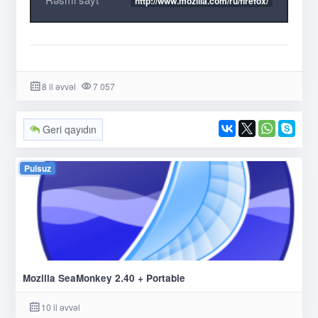
http://www.mozilla.com/ru/firefox/
8 il əvvəl
7 057
Geri qayıdın
Pulsuz
Mozilla SeaMonkey 2.40 + Portable
10 il əvvəl