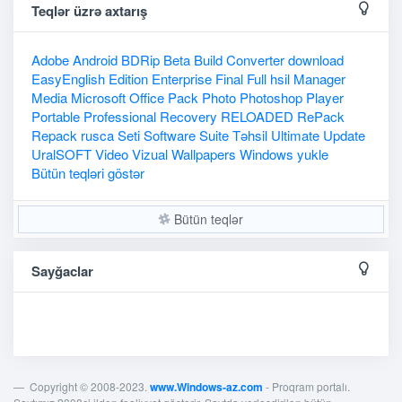
Teqlər üzrə axtarış
Adobe
Android
BDRip
Beta
Build
Converter
download
EasyEnglish
Edition
Enterprise
Final
Full
hsil
Manager
Media
Microsoft
Office
Pack
Photo
Photoshop
Player
Portable
Professional
Recovery
RELOADED
RePack
Repack
rusca
Seti
Software
Suite
Təhsil
Ultimate
Update
UralSOFT
Video
Vizual
Wallpapers
Windows
yukle
Bütün teqləri göstər
Bütün teqlər
Sayğaclar
Copyright © 2008-2023.
www.Windows-az.com
- Proqram portalı.