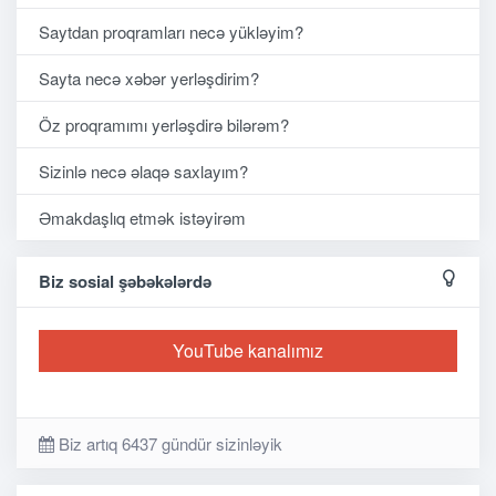
Saytdan proqramları necə yükləyim?
Sayta necə xəbər yerləşdirim?
Öz proqramımı yerləşdirə bilərəm?
Sizinlə necə əlaqə saxlayım?
Əmakdaşlıq etmək istəyirəm
Biz sosial şəbəkələrdə
YouTube kanalımız
Biz artıq 6437 gündür sizinləyik