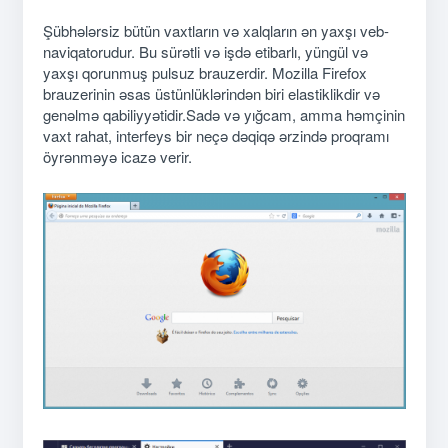
Şübhələrsiz bütün vaxtların və xalqların ən yaxşı veb-
naviqatorudur. Bu sürətli və işdə etibarlı, yüngül və
yaxşı qorunmuş pulsuz brauzerdir. Mozilla Firefox
brauzerinin əsas üstünlüklərindən biri elastiklikdir və
genəlmə qabiliyyətidir.Sadə və yığcam, amma həmçinin
vaxt rahat, interfeys bir neçə dəqiqə ərzində proqramı
öyrənməyə icazə verir.