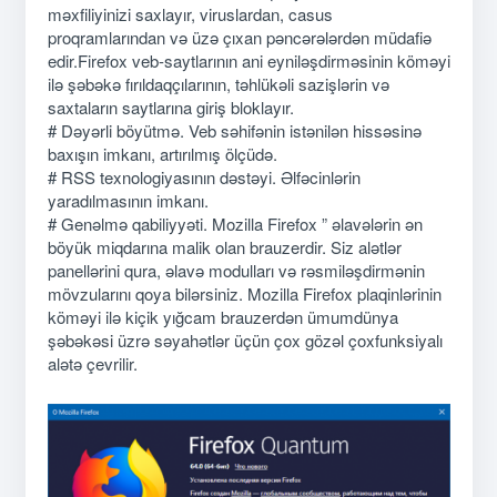
məxfiliyinizi saxlayır, viruslardan, casus
proqramlarından və üzə çıxan pəncərələrdən müdafiə
edir.Firefox veb-saytlarının ani eyniləşdirməsinin köməyi
ilə şəbəkə fırıldaqçılarının, təhlükəli sazişlərin və
saxtaların saytlarına giriş bloklayır.
# Dəyərli böyütmə. Veb səhifənin istənilən hissəsinə
baxışın imkanı, artırılmış ölçüdə.
# RSS texnologiyasının dəstəyi. Əlfəcinlərin
yaradılmasının imkanı.
# Genəlmə qabiliyyəti. Mozilla Firefox ” əlavələrin ən
böyük miqdarına malik olan brauzerdir. Siz alətlər
panellərini qura, əlavə modulları və rəsmiləşdirmənin
mövzularını qoya bilərsiniz. Mozilla Firefox plaqinlərinin
köməyi ilə kiçik yığcam brauzerdən ümumdünya
şəbəkəsi üzrə səyahətlər üçün çox gözəl çoxfunksiyalı
alətə çevrilir.