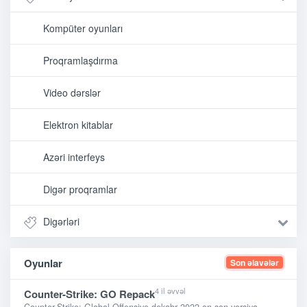
Kompüter oyunları
Proqramlaşdırma
Video dərslər
Elektron kitablar
Azəri interfeys
Digər proqramlar
Digərləri
Oyunlar
Son əlavələr
4 il əvvəl
Counter-Strike: GO Repack