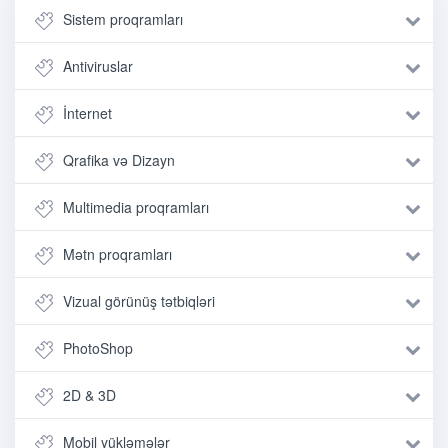
Sistem proqramları
Antiviruslar
İnternet
Qrafika və Dizayn
Multimedia proqramları
Mətn proqramları
Vizual görünüş tətbiqləri
PhotoShop
2D & 3D
Mobil yükləmələr