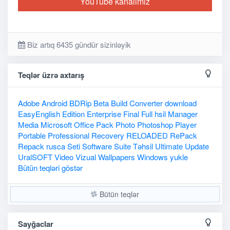
YouTube kanalımız
Biz artıq 6435 gündür sizinləyik
Teqlər üzrə axtarış
Adobe
Android
BDRip
Beta
Build
Converter
download
EasyEnglish
Edition
Enterprise
Final
Full
hsil
Manager
Media
Microsoft
Office
Pack
Photo
Photoshop
Player
Portable
Professional
Recovery
RELOADED
RePack
Repack
rusca
Seti
Software
Suite
Təhsil
Ultimate
Update
UralSOFT
Video
Vizual
Wallpapers
Windows
yukle
Bütün teqləri göstər
Bütün teqlər
Sayğaclar