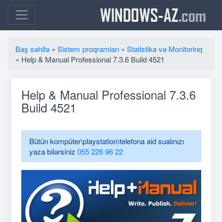
WINDOWS-AZ
.com
Baş səhifə
»
Sistem proqramları
»
Statistika və Monitorinq
» Help & Manual Professional 7.3.6 Build 4521
Help & Manual Professional 7.3.6
Build 4521
Bütün kompüter\playstation\telefona aid sualınızı
yaza bilərsiniz
055 226 96 22