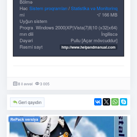
Bölmə
Həc
Sistem proqramları
/
Statistika və Monitorinq
mi
166 MB
Uyğun sistem
Proqra
Windows 2000|XP|Vista|7|8|10 (x32|x64)
mın dili
İngiliscə
Dəyəri
Pullu [Açar mövcuddur]
Rəsmi sayt
http://www.helpandmanual.com
8 il əvvəl
3 005
Geri qayıdın
RePack versiya