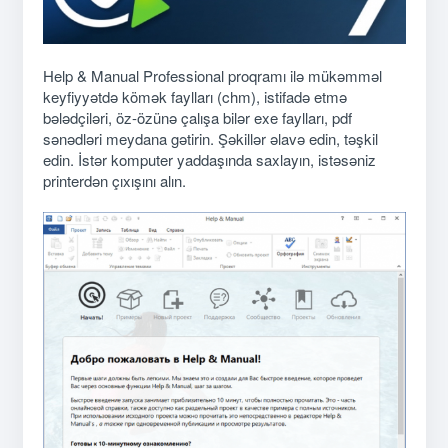
Help & Manual Professional proqramı ilə mükəmməl
keyfiyyətdə kömək faylları (chm), istifadə etmə
bələdçiləri, öz-özünə çalışa bilər exe faylları, pdf
sənədləri meydana gətirin. Şəkillər əlavə edin, təşkil
edin. İstər komputer yaddaşında saxlayın, istəsəniz
printerdən çıxışını alın.