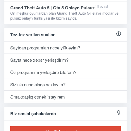
4 il əvvəl
Grand Theft Auto 5 | Gta 5 Onlayn Pulsuz
Ən məşhur oyunlardan olan Grand Theft Auto 5-i əlavə modlar və
pulsuz onlayn funksiyası ilə bizim saytda
Tez-tez verilən suallar
Saytdan proqramları necə yükləyim?
Sayta necə xəbər yerləşdirim?
Öz proqramımı yerləşdirə bilərəm?
Sizinlə necə əlaqə saxlayım?
Əmakdaşlıq etmək istəyirəm
Biz sosial şəbəkələrdə