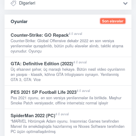
Digərləri
Oyunlar
Son əlavələr
4 il əvvəl
Counter-Strike: GO Repack
Counter-Strike: Global Offensive dekabr 2022 ən son versiya
yenilənmələr quraşdırılıb, bütün pullu əlavələr alınıb, taktiki atışma
oyunudur. Oyunçu
4 il əvvəl
GTA: Definitive Edition (2022)
Üç əfsanəvi şəhər, üç maraqlı hekayə. Bütün nəsil video oyunlarınn
ən yaxşısı - klassik, köhnə GTA trilogiyasını oynayın. Yenilənmiş
GTA 3, GTA: Vice
4 il əvvəl
PES 2021 SP Football Life 2023
Pes 2021 oyunu, ən son versiya yenilənmələr ilə birlikdə. Məşhur
Smoke Patch versiyasıdır, offline internetsiz normal işləyir
4 il əvvəl
SpiderMan 2022 (PC)
"MARVEL Hörümçək Adam oyunu. Insomniac Games tərəfindən
Marvel ilə əməkdaşlıqda hazırlanmış və Nixxes Software tərəfindən
PC üçün optimallaşdırılmış