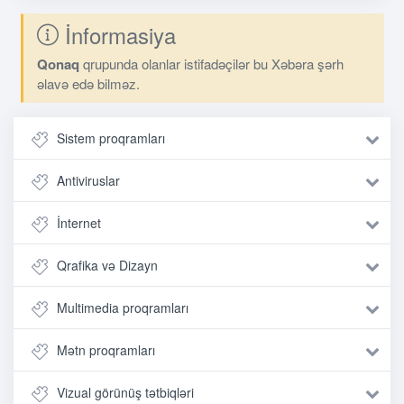
İnformasiya
Qonaq
qrupunda olanlar istifadəçilər bu Xəbəra şərh
əlavə edə bilməz.
Sistem proqramları
Antiviruslar
İnternet
Qrafika və Dizayn
Multimedia proqramları
Mətn proqramları
Vizual görünüş tətbiqləri