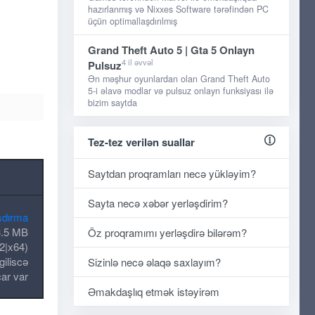
hazırlanmış və Nixxes Software tərəfindən PC
üçün optimallaşdırılmış
Grand Theft Auto 5 | Gta 5 Onlayn
4 il əvvəl
Pulsuz
Ən məşhur oyunlardan olan Grand Theft Auto
5-i əlavə modlar və pulsuz onlayn funksiyası ilə
bizim saytda
Tez-tez verilən suallar
Saytdan proqramları necə yükləyim?
Sayta necə xəbər yerləşdirim?
şdırma
.5 MB
Öz proqramımı yerləşdirə bilərəm?
2|x64)
giliscə
Sizinlə necə əlaqə saxlayım?
ar var
Əmakdaşlıq etmək istəyirəm