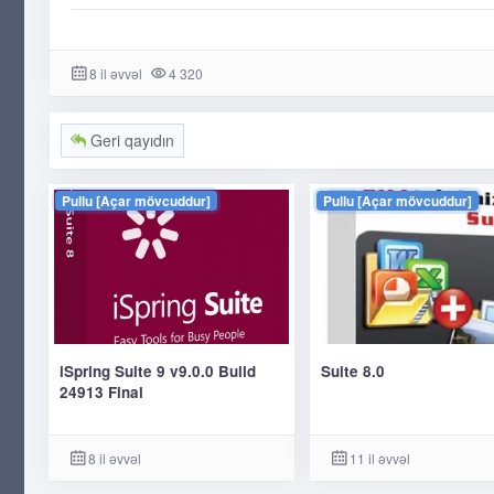
8 il əvvəl
4 320
Geri qayıdın
Pullu [Açar mövcuddur]
Pullu [Açar mövcuddur]
iSpring Suite 9 v9.0.0 Build
Suite 8.0
24913 Final
8 il əvvəl
11 il əvvəl