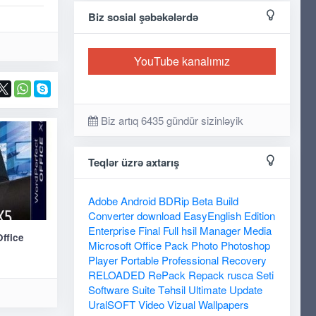
Biz sosial şəbəkələrdə
YouTube kanalımız
Biz artıq 6435 gündür sizinləyik
Teqlər üzrə axtarış
Adobe
Android
BDRip
Beta
Build
Converter
download
EasyEnglish
Edition
Enterprise
Final
Full
hsil
Manager
Media
ffice
Microsoft
Office
Pack
Photo
Photoshop
Player
Portable
Professional
Recovery
RELOADED
RePack
Repack
rusca
Seti
Software
Suite
Təhsil
Ultimate
Update
UralSOFT
Video
Vizual
Wallpapers