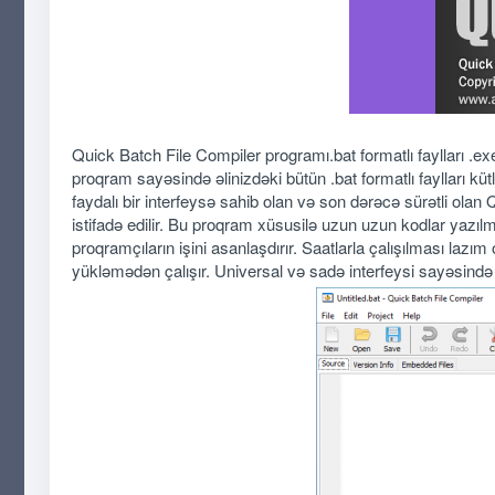
Quick Batch File Compiler programı.bat formatlı faylları .e
proqram sayəsində əlinizdəki bütün .bat formatlı faylları kü
faydalı bir interfeysə sahib olan və son dərəcə sürətli ola
istifadə edilir. Bu proqram xüsusilə uzun uzun kodlar yazılm
proqramçıların işini asanlaşdırır. Saatlarla çalışılması lazım
yükləmədən çalışır. Universal və sadə interfeysi sayəsində 