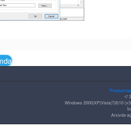
amda
Proqramla
3
Windows 2000|XP|Vista|7|8|10 (x3
İn
Arxivdə aç