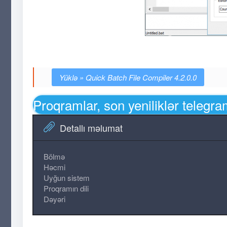
Quick Batch File Compiler 4.2.0.0
Proqramlar, son yeniliklər telegr
Detallı məlumat
Bölmə
Həcmi
Uyğun sistem
Proqramın dili
Dəyəri