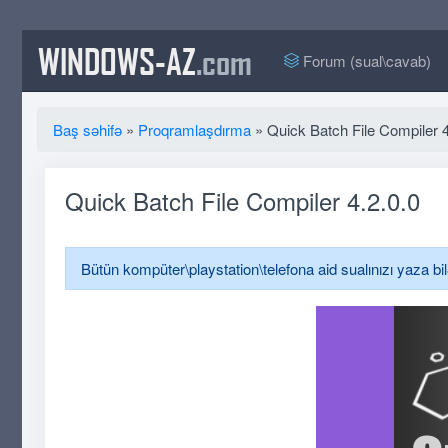
WINDOWS-AZ
.com
Forum (sual\cavab)
Baş səhifə
»
Proqramlaşdırma
» Quick Batch File Compiler 4
Quick Batch File Compiler 4.2.0.0
Bütün kompüter\playstation\telefona aid sualınızı yaza bi