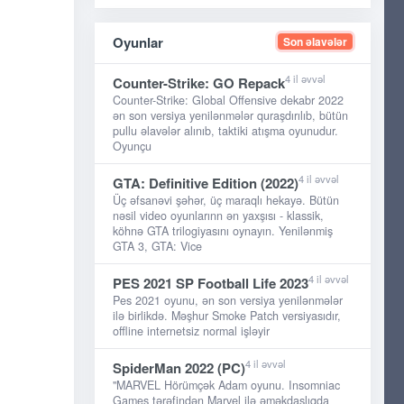
Oyunlar
Son əlavələr
4 il əvvəl
Counter-Strike: GO Repack
Counter-Strike: Global Offensive dekabr 2022
ən son versiya yenilənmələr quraşdırılıb, bütün
pullu əlavələr alınıb, taktiki atışma oyunudur.
Oyunçu
4 il əvvəl
GTA: Definitive Edition (2022)
Üç əfsanəvi şəhər, üç maraqlı hekayə. Bütün
nəsil video oyunlarınn ən yaxşısı - klassik,
köhnə GTA trilogiyasını oynayın. Yenilənmiş
GTA 3, GTA: Vice
4 il əvvəl
PES 2021 SP Football Life 2023
Pes 2021 oyunu, ən son versiya yenilənmələr
ilə birlikdə. Məşhur Smoke Patch versiyasıdır,
offline internetsiz normal işləyir
4 il əvvəl
SpiderMan 2022 (PC)
"MARVEL Hörümçək Adam oyunu. Insomniac
Games tərəfindən Marvel ilə əməkdaşlıqda