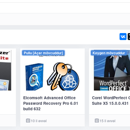
Pullu [Açar mövcuddur]
Keygen mövcuddur
Elcomsoft Advanced Office
Corel WordPerfect O
Password Recovery Pro 6.01
Suite X5 15.0.0.431
build 632
10 il əvvəl
15 il əvvəl