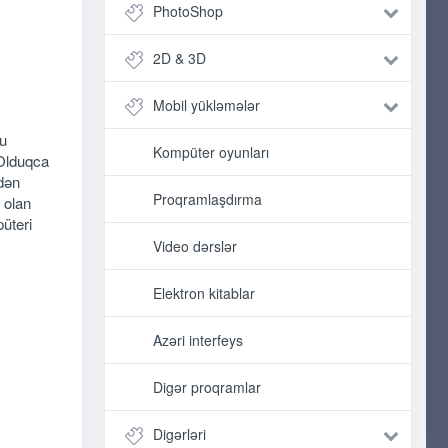
PhotoShop
2D & 3D
Mobil yükləmələr
Bu
Kompüter oyunları
 Olduqca
ndən
Proqramlaşdırma
 olan
püteri
Video dərslər
Elektron kitablar
Azəri interfeys
Digər proqramlar
Digərləri