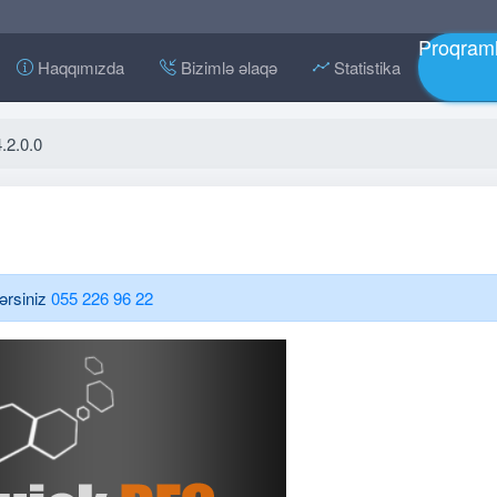
Proqraml
Haqqımızda
Bizimlə əlaqə
Statistika
.2.0.0
lərsiniz
055 226 96 22