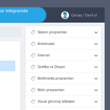
ar telegramda
Qonaq \ Daxil ol
Sistem proqramları
Antiviruslar
İnternet
Qrafika və Dizayn
Multimedia proqramları
Mətn proqramları
Vizual görünüş tətbiqləri