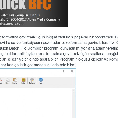
xe formatına çevirmək üçün inkişaf etdirilmiş peşəkar bir proqramdır. 
tləvi halda və funksiyasını pozmadan .exe formatına çevirə bilərsiniz.
n Quick Batch File Compiler proqramı dünyada milyonlarla adam tərəfi
ış .bat formatlı faylları .exe formatına çevirmək üçün saatlarla məşğul
 olan işi saniyələr içində apara bilər. Proqramın ölçüsü kiçikdir və kom
hər kəs çətinlik çəkmədən istifadə edə bilər.