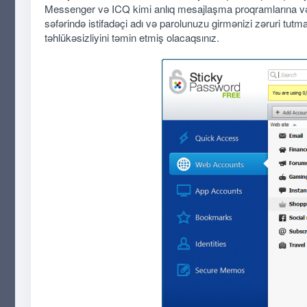
Messenger və ICQ kimi anlıq mesajlaşma proqramlarına və 
səfərində istifadəçi adı və parolunuzu girmənizi zəruri tu
təhlükəsizliyini təmin etmiş olacaqsınız.