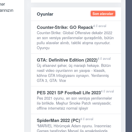
hər
rınızın
Oyunlar
Son əlavələr
4 il əvvəl
Counter-Strike: GO Repack
Counter-Strike: Global Offensive dekabr 2022
ən son versiya yenilənmələr quraşdırılıb, bütün
pullu əlavələr alınıb, taktiki atışma oyunudur.
Oyunçu
4 il əvvəl
GTA: Definitive Edition (2022)
Üç əfsanəvi şəhər, üç maraqlı hekayə. Bütün
nəsil video oyunlarınn ən yaxşısı - klassik,
köhnə GTA trilogiyasını oynayın. Yenilənmiş
GTA 3, GTA: Vice
4 il əvvəl
PES 2021 SP Football Life 2023
Pes 2021 oyunu, ən son versiya yenilənmələr
ilə birlikdə. Məşhur Smoke Patch versiyasıdır,
offline internetsiz normal işləyir
4 il əvvəl
SpiderMan 2022 (PC)
"MARVEL Hörümçək Adam oyunu. Insomniac
Games tərəfindən Marvel ilə əməkdaşlıqda