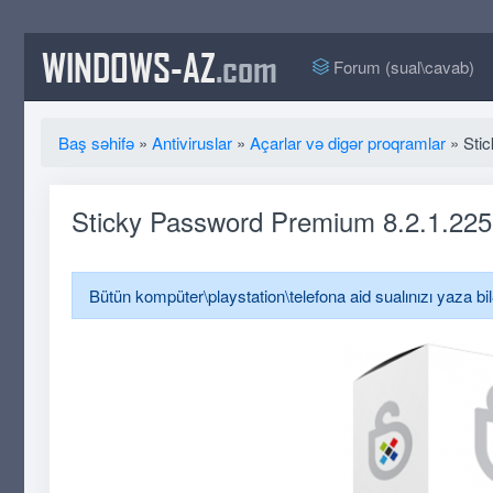
WINDOWS-AZ
.com
Forum (sual\cavab)
Baş səhifə
»
Antiviruslar
»
Açarlar və digər proqramlar
» Sti
Sticky Password Premium 8.2.1.225
Bütün kompüter\playstation\telefona aid sualınızı yaza bi