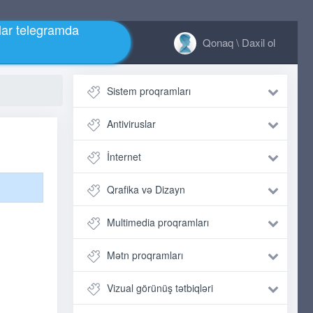
ar telegramda
Qonaq \ Daxil ol
Sistem proqramları
Antiviruslar
İnternet
Qrafika və Dizayn
Multimedia proqramları
Mətn proqramları
Vizual görünüş tətbiqləri