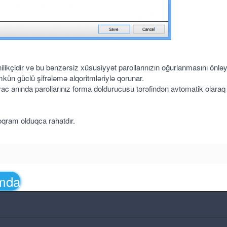
ikçidir və bu bənzərsiz xüsusiyyət parollarınızın oğurlanmasını önləy
ümkün güclü şifrələmə alqoritmləriylə qorunar.
iyac anında parollarınız forma doldurucusu tərəfindən avtomatik olaraq
roqram olduqca rahatdır.
amda