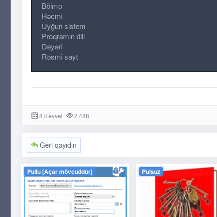
Bölmə
Həcmi
Uyğun sistem
Proqramın dili
Dəyəri
Rəsmi sayt
8 il əvvəl
2 488
Geri qayıdın
Pullu [Açar mövcuddur]
Pulsuz