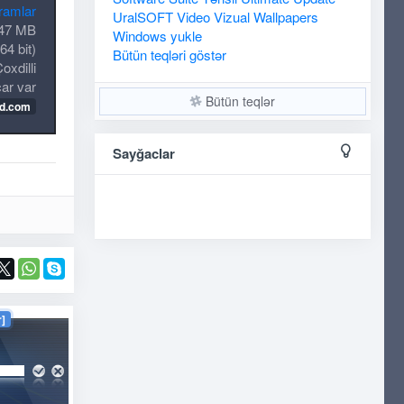
qramlar
UralSOFT
Video
Vizual
Wallpapers
47 MB
Windows
yukle
4 bit)
Bütün teqləri göstər
oxdilli
ar var
Bütün teqlər
rd.com
Sayğaclar
]