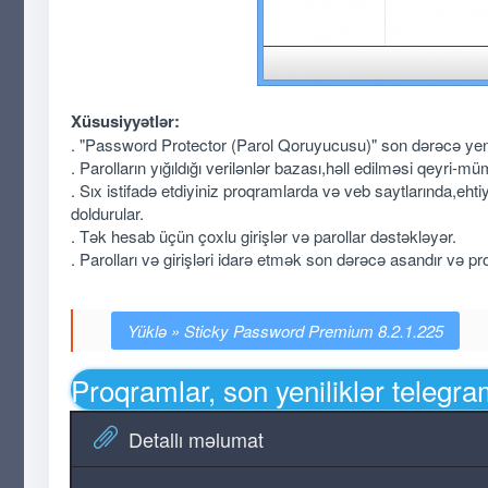
Xüsusiyyətlər:
. "Password Protector (Parol Qoruyucusu)" son dərəcə yenil
. Parolların yığıldığı verilənlər bazası,həll edilməsi qeyri-m
. Sıx istifadə etdiyiniz proqramlarda və veb saytlarında,eht
doldurular.
. Tək hesab üçün çoxlu girişlər və parollar dəstəkləyər.
. Parolları və girişləri idarə etmək son dərəcə asandır və p
Sticky Password Premium 8.2.1.225
Proqramlar, son yeniliklər telegr
Detallı məlumat