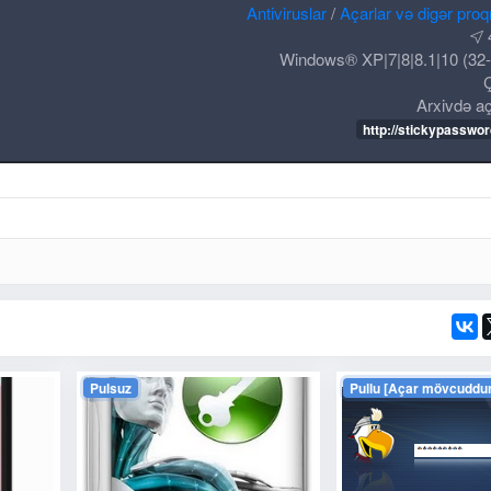
Antiviruslar
/
Açarlar və digər pro
Windows® XP|7|8|8.1|10 (32-6
Ç
Arxivdə aç
http://stickypasswo
Pulsuz
Pullu [Açar mövcuddur