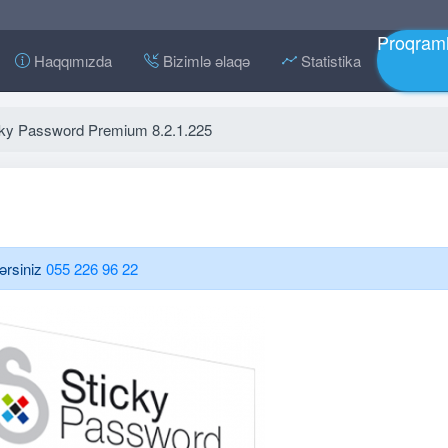
Proqraml
Haqqımızda
Bizimlə əlaqə
Statistika
cky Password Premium 8.2.1.225
lərsiniz
055 226 96 22