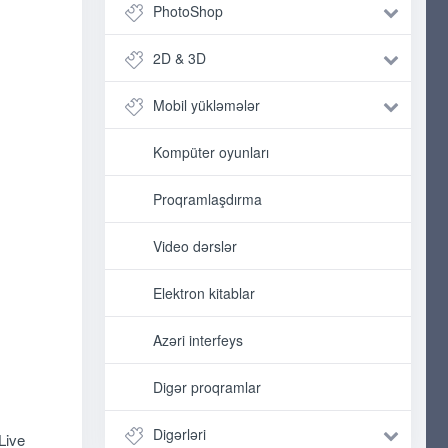
PhotoShop
2D & 3D
Mobil yükləmələr
Kompüter oyunları
Proqramlaşdırma
Video dərslər
Elektron kitablar
Azəri interfeys
Digər proqramlar
Digərləri
Live