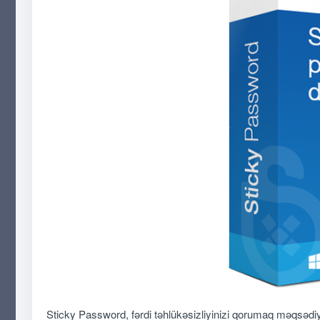
Sticky Password, fərdi təhlükəsizliyinizi qorumaq məqsədiy