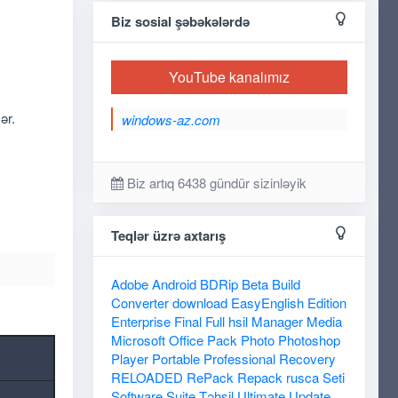
Biz sosial şəbəkələrdə
YouTube kanalımız
ər.
windows-az.com
Biz artıq 6438 gündür sizinləyik
Teqlər üzrə axtarış
Adobe
Android
BDRip
Beta
Build
Converter
download
EasyEnglish
Edition
Enterprise
Final
Full
hsil
Manager
Media
Microsoft
Office
Pack
Photo
Photoshop
Player
Portable
Professional
Recovery
RELOADED
RePack
Repack
rusca
Seti
Software
Suite
Təhsil
Ultimate
Update