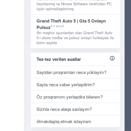
hazırlanmış və Nixxes Software tərəfindən PC
üçün optimallaşdırılmış
Grand Theft Auto 5 | Gta 5 Onlayn
4 il əvvəl
Pulsuz
Ən məşhur oyunlardan olan Grand Theft Auto
5-i əlavə modlar və pulsuz onlayn funksiyası ilə
bizim saytda
Tez-tez verilən suallar
Saytdan proqramları necə yükləyim?
Sayta necə xəbər yerləşdirim?
Öz proqramımı yerləşdirə bilərəm?
Sizinlə necə əlaqə saxlayım?
Əmakdaşlıq etmək istəyirəm