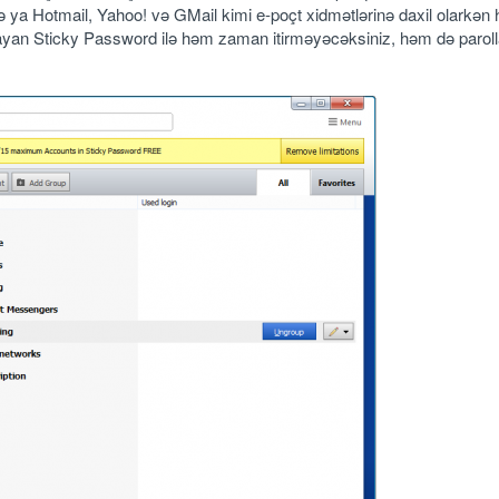
ya Hotmail, Yahoo! və GMail kimi e-poçt xidmətlərinə daxil olarkən 
tmayan Sticky Password ilə həm zaman itirməyəcəksiniz, həm də parolla