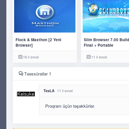
Flock & Maxthon [2 Yeni
Slim Browser 7.00 Buil
Browser]
Final + Portable
16 il əvvəl
11 il əvvəl
Təəssüratlar 1
TesLA
11 il əvvəl
Proqram üçün təşəkkürlər.