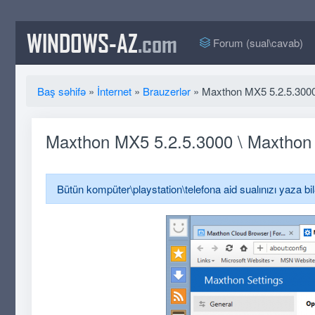
WINDOWS-AZ
.com
Forum (sual\cavab)
Baş səhifə
»
İnternet
»
Brauzerlər
» Maxthon MX5 5.2.5.300
Maxthon MX5 5.2.5.3000 \ Maxthon
Bütün kompüter\playstation\telefona aid sualınızı yaza bi