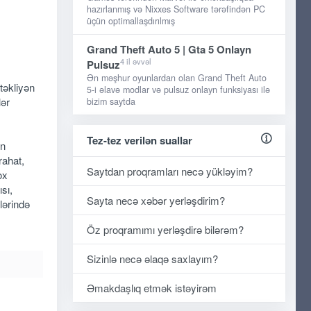
hazırlanmış və Nixxes Software tərəfindən PC
üçün optimallaşdırılmış
Grand Theft Auto 5 | Gta 5 Onlayn
4 il əvvəl
Pulsuz
Ən məşhur oyunlardan olan Grand Theft Auto
təkliyən
5-i əlavə modlar və pulsuz onlayn funksiyası ilə
lər
bizim saytda
Tez-tez verilən suallar
ın
rahat,
Saytdan proqramları necə yükləyim?
ox
sı,
Sayta necə xəbər yerləşdirim?
lərində
Öz proqramımı yerləşdirə bilərəm?
Sizinlə necə əlaqə saxlayım?
Əmakdaşlıq etmək istəyirəm