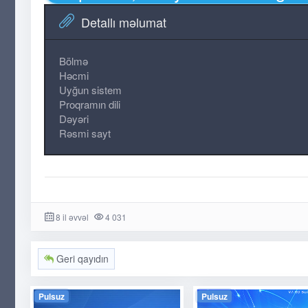
Detallı məlumat
Bölmə
Həcmi
Uyğun sistem
Proqramın dili
Dəyəri
Rəsmi sayt
8 il əvvəl
4 031
Geri qayıdın
Pulsuz
Pulsuz