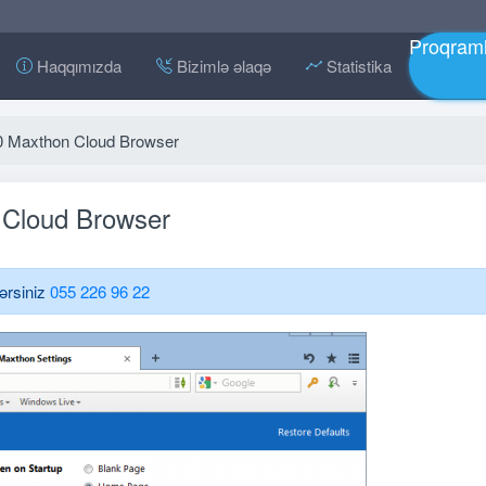
Proqraml
Haqqımızda
Bizimlə əlaqə
Statistika
0 Maxthon Cloud Browser
 Cloud Browser
lərsiniz
055 226 96 22