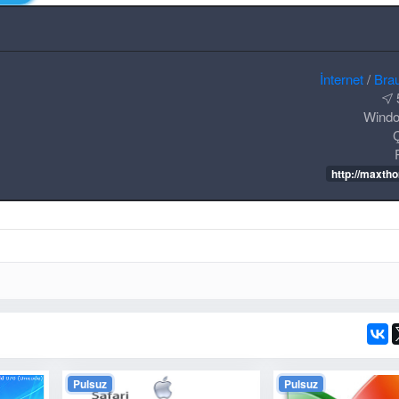
İnternet
/
Brau
Windo
Ç
http://maxth
Pulsuz
Pulsuz