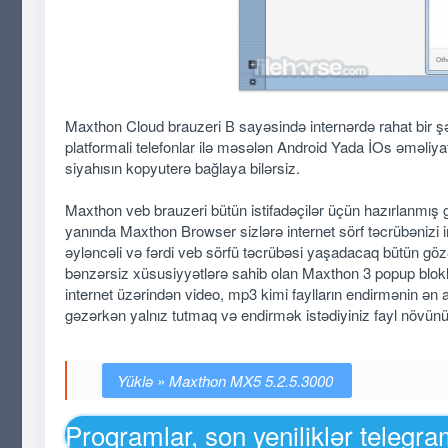
Maxthon Cloud brauzeri В sayəsində internərdə rahat bir şə
platformali telefonlar ilə məsələn Android Yada İOs əməliyat 
siyahısın kopyuterə bağlaya bilərsiz.
Maxthon veb brauzeri bütün istifadəçilər üçün hazırlanmış gü
yanında Maxthon Browser sizlərə internet sörf təcrübənizi i
əyləncəli və fərdi veb sörfü təcrübəsi yaşadacaq bütün gözə
bənzərsiz xüsusiyyətlərə sahib olan Maxthon 3 popup blokla
internet üzərindən video, mp3 kimi faylların endirmənin ən as
gəzərkən yalnız tutmaq və endirmək istədiyiniz fayl növünü tə
Maxthon MX5 5.2.5.3000
Proqramlar, son yeniliklər telegr