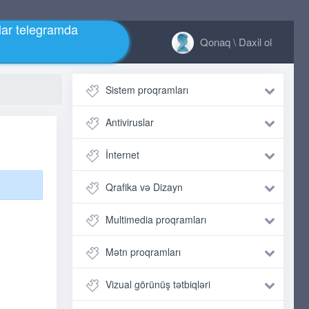
ar telegramda
Qonaq \ Daxil ol
Sistem proqramları
Antiviruslar
İnternet
Qrafika və Dizayn
Multimedia proqramları
Mətn proqramları
Vizual görünüş tətbiqləri