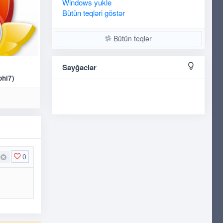
Windows
yukle
Bütün teqləri göstər
Bütün teqlər
Sayğaclar
0
phi7)
0