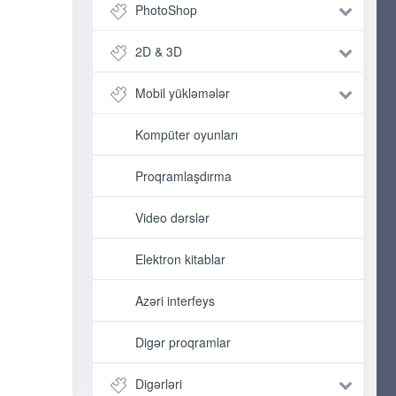
PhotoShop
2D & 3D
Mobil yükləmələr
Kompüter oyunları
Proqramlaşdırma
Video dərslər
Elektron kitablar
Azəri interfeys
Digər proqramlar
Digərləri