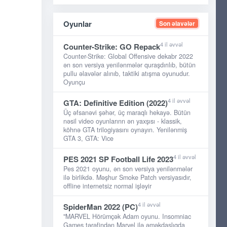
Oyunlar
Son əlavələr
4 il əvvəl
Counter-Strike: GO Repack
Counter-Strike: Global Offensive dekabr 2022
ən son versiya yenilənmələr quraşdırılıb, bütün
pullu əlavələr alınıb, taktiki atışma oyunudur.
Oyunçu
4 il əvvəl
GTA: Definitive Edition (2022)
Üç əfsanəvi şəhər, üç maraqlı hekayə. Bütün
nəsil video oyunlarınn ən yaxşısı - klassik,
köhnə GTA trilogiyasını oynayın. Yenilənmiş
GTA 3, GTA: Vice
4 il əvvəl
PES 2021 SP Football Life 2023
Pes 2021 oyunu, ən son versiya yenilənmələr
ilə birlikdə. Məşhur Smoke Patch versiyasıdır,
offline internetsiz normal işləyir
4 il əvvəl
SpiderMan 2022 (PC)
"MARVEL Hörümçək Adam oyunu. Insomniac
Games tərəfindən Marvel ilə əməkdaşlıqda