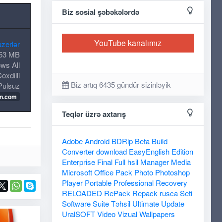
Biz sosial şəbəkələrdə
YouTube kanalımız
zerlər
53 MB
ws All
oxdilli
Biz artıq 6435 gündür sizinləyik
Pulsuz
on.com
Teqlər üzrə axtarış
Adobe
Android
BDRip
Beta
Build
Converter
download
EasyEnglish
Edition
Enterprise
Final
Full
hsil
Manager
Media
Microsoft
Office
Pack
Photo
Photoshop
Player
Portable
Professional
Recovery
RELOADED
RePack
Repack
rusca
Seti
Software
Suite
Təhsil
Ultimate
Update
UralSOFT
Video
Vizual
Wallpapers