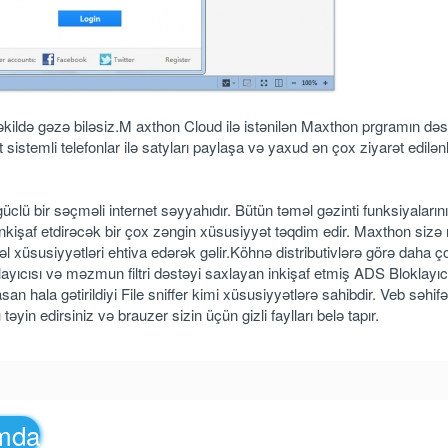
kildə gəzə biləsiz.M axthon Cloud ilə istənilən Maxthon prgramın dəs
sistemli telefonlar ilə satyları paylaşa və yaxud ən çox ziyarət edilən
clü bir səçməli internet səyyahıdır. Bütün təməl gəzinti funksiyaların
nkişaf etdirəcək bir çox zəngin xüsusiyyət təqdim edir. Maxthon sizə 
l xüsusiyyətləri ehtiva edərək gəlir.Köhnə distributivlərə görə daha ç
yıcısı və məzmun filtri dəstəyi saxlayan inkişaf etmiş ADS Bloklayıcı
an hala gətirildiyi File sniffer kimi xüsusiyyətlərə sahibdir. Veb səhifə
yin edirsiniz və brauzer sizin üçün gizli faylları belə tapır.
amda