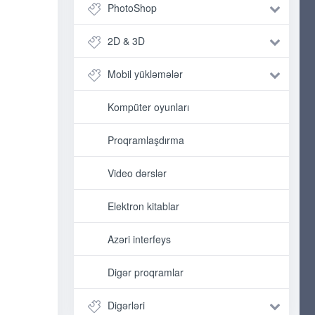
PhotoShop
2D & 3D
Mobil yükləmələr
Kompüter oyunları
Proqramlaşdırma
Video dərslər
Elektron kitablar
Azəri interfeys
Digər proqramlar
Digərləri