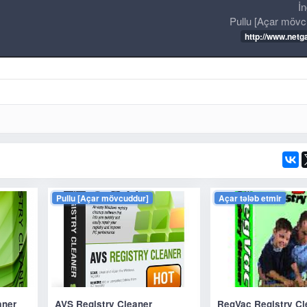
İn
Pullu [Açar mövc
http://www.netga
Pullu [Açar mövcuddur]
Açar tələb etmir
aner
AVS Registry Cleaner
RegVac Registry Cl