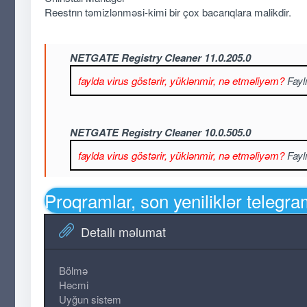
Reestrın təmizlənməsi-kimi bir çox bacarıqlara malikdir.
NETGATE Registry Cleaner 11.0.205.0
faylda virus göstərir, yüklənmir, nə etməliyəm?
Fayl
NETGATE Registry Cleaner 10.0.505.0
faylda virus göstərir, yüklənmir, nə etməliyəm?
Fayl
Proqramlar, son yeniliklər telegr
Detallı məlumat
Bölmə
Həcmi
Uyğun sistem