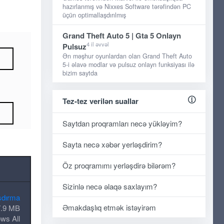
hazırlanmış və Nixxes Software tərəfindən PC
üçün optimallaşdırılmış
Grand Theft Auto 5 | Gta 5 Onlayn
4 il əvvəl
Pulsuz
Ən məşhur oyunlardan olan Grand Theft Auto
5-i əlavə modlar və pulsuz onlayn funksiyası ilə
bizim saytda
Tez-tez verilən suallar
Saytdan proqramları necə yükləyim?
Sayta necə xəbər yerləşdirim?
Öz proqramımı yerləşdirə bilərəm?
Sizinlə necə əlaqə saxlayım?
şdırma
Əmakdaşlıq etmək istəyirəm
.9 MB
ws All