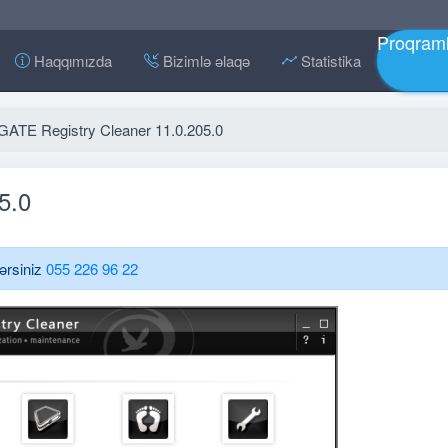
Proqraml
Haqqımızda
Bizimlə əlaqə
Statistika
ATE Registry Cleaner 11.0.205.0
5.0
lərsiniz
055 226 96 22