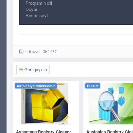
Proqramın dili
Dəyəri
Rəsmi sayt
11 il əvvəl
2 067
Geri qayıdın
Aktivasiya mövcuddur
Pulsuz
Ashampoo Registry Cleaner
Auslogics Registry Cle