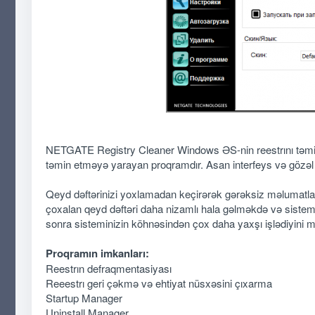
NETGATE Registry Cleaner Windows ƏS-nin reestrını təmiz
təmin etməyə yarayan proqramdır. Asan interfeys və gözəl m
Qeyd dəftərinizi yoxlamadan keçirərək gərəksiz məlumatla
çoxalan qeyd dəftəri daha nizamlı hala gəlməkdə və sistem
sonra sisteminizin köhnəsindən çox daha yaxşı işlədiyini m
Proqramın imkanları:
Reestrın defraqmentasiyası
Reeestrı geri çəkmə və ehtiyat nüsxəsini çıxarma
Startup Manager
Uninstall Manager