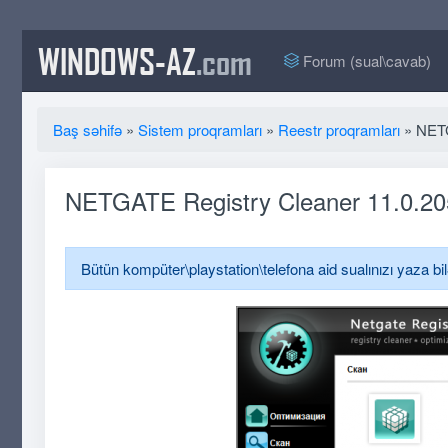
WINDOWS-AZ
.com
Forum (sual\cavab)
Baş səhifə
»
Sistem proqramları
»
Reestr proqramları
» NETG
NETGATE Registry Cleaner 11.0.20
Bütün kompüter\playstation\telefona aid sualınızı yaza bi