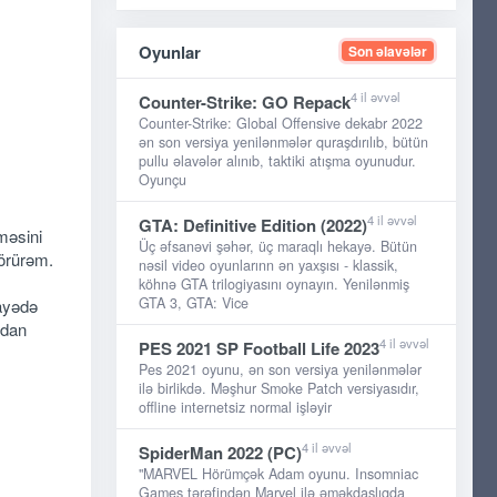
Oyunlar
Son əlavələr
4 il əvvəl
Counter-Strike: GO Repack
Counter-Strike: Global Offensive dekabr 2022
ən son versiya yenilənmələr quraşdırılıb, bütün
pullu əlavələr alınıb, taktiki atışma oyunudur.
Oyunçu
4 il əvvəl
GTA: Definitive Edition (2022)
məsini
Üç əfsanəvi şəhər, üç maraqlı hekayə. Bütün
görürəm.
nəsil video oyunlarınn ən yaxşısı - klassik,
köhnə GTA trilogiyasını oynayın. Yenilənmiş
GTA 3, GTA: Vice
ayədə
ndan
4 il əvvəl
PES 2021 SP Football Life 2023
Pes 2021 oyunu, ən son versiya yenilənmələr
ilə birlikdə. Məşhur Smoke Patch versiyasıdır,
offline internetsiz normal işləyir
4 il əvvəl
SpiderMan 2022 (PC)
"MARVEL Hörümçək Adam oyunu. Insomniac
Games tərəfindən Marvel ilə əməkdaşlıqda