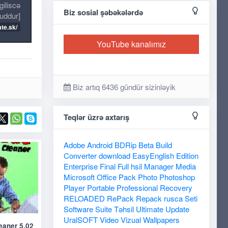
giliscə
Biz sosial şəbəkələrdə
uddur]
te.sk/
YouTube kanalımız
Biz artıq 6436 gündür sizinləyik
Teqlər üzrə axtarış
Adobe
Android
BDRip
Beta
Build
Converter
download
EasyEnglish
Edition
Enterprise
Final
Full
hsil
Manager
Media
Microsoft
Office
Pack
Photo
Photoshop
Player
Portable
Professional
Recovery
RELOADED
RePack
Repack
rusca
Seti
Software
Suite
Təhsil
Ultimate
Update
UralSOFT
Video
Vizual
Wallpapers
eaner 5.02