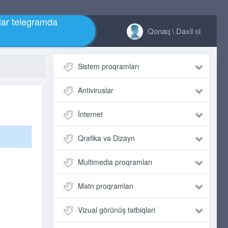
ar telegramda
Qonaq \ Daxil ol
Sistem proqramları
Antiviruslar
İnternet
Qrafika və Dizayn
Multimedia proqramları
Mətn proqramları
Vizual görünüş tətbiqləri