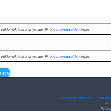
ı yükləmək icazəniz yoxdur. İlk öncə
qeydiyyatdan
keçin
ı yükləmək icazəniz yoxdur. İlk öncə
qeydiyyatdan
keçin
amda
Reestr proqramları
/
Optimalla
7
Windo