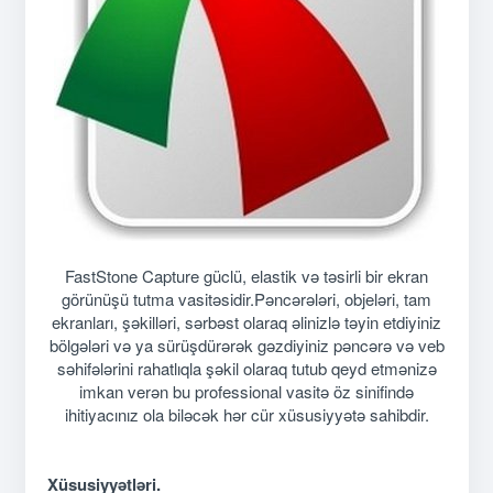
FastStone Capture güclü, elastik və təsirli bir ekran
görünüşü tutma vasitəsidir.Pəncərələri, objeləri, tam
ekranları, şəkilləri, sərbəst olaraq əlinizlə təyin etdiyiniz
bölgələri və ya sürüşdürərək gəzdiyiniz pəncərə və veb
səhifələrini rahatlıqla şəkil olaraq tutub qeyd etmənizə
imkan verən bu professional vasitə öz sinifində
ihitiyacınız ola biləcək hər cür xüsusiyyətə sahibdir.
Xüsusiyyətləri.