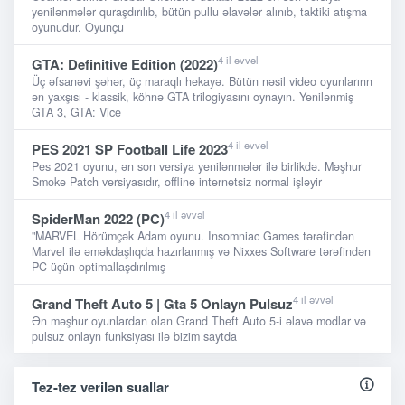
yenilənmələr quraşdırılıb, bütün pullu əlavələr alınıb, taktiki atışma
oyunudur. Oyunçu
4 il əvvəl
GTA: Definitive Edition (2022)
Üç əfsanəvi şəhər, üç maraqlı hekayə. Bütün nəsil video oyunlarınn
ən yaxşısı - klassik, köhnə GTA trilogiyasını oynayın. Yenilənmiş
GTA 3, GTA: Vice
4 il əvvəl
PES 2021 SP Football Life 2023
Pes 2021 oyunu, ən son versiya yenilənmələr ilə birlikdə. Məşhur
Smoke Patch versiyasıdır, offline internetsiz normal işləyir
4 il əvvəl
SpiderMan 2022 (PC)
"MARVEL Hörümçək Adam oyunu. Insomniac Games tərəfindən
Marvel ilə əməkdaşlıqda hazırlanmış və Nixxes Software tərəfindən
PC üçün optimallaşdırılmış
4 il əvvəl
Grand Theft Auto 5 | Gta 5 Onlayn Pulsuz
Ən məşhur oyunlardan olan Grand Theft Auto 5-i əlavə modlar və
pulsuz onlayn funksiyası ilə bizim saytda
Tez-tez verilən suallar