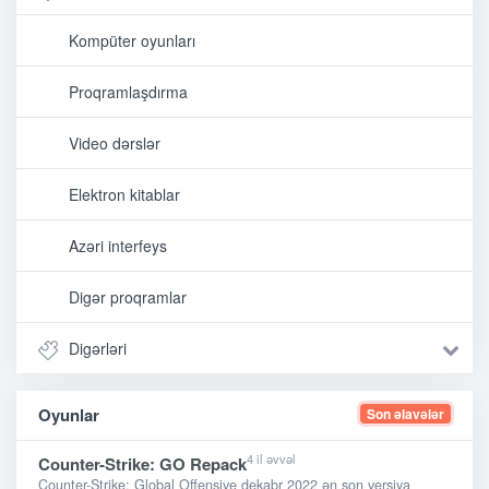
Kompüter oyunları
Proqramlaşdırma
Video dərslər
Elektron kitablar
Azəri interfeys
Digər proqramlar
Digərləri
Oyunlar
Son əlavələr
4 il əvvəl
Counter-Strike: GO Repack
Counter-Strike: Global Offensive dekabr 2022 ən son versiya