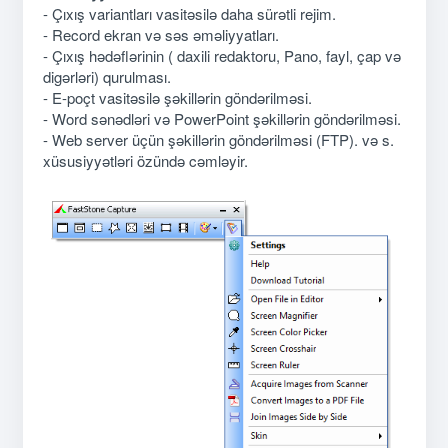
- Çıxış variantları vasitəsilə daha sürətli rejim.
- Record ekran və səs əməliyyatları.
- Çıxış hədəflərinin ( daxili redaktoru, Pano, fayl, çap və
digərləri) qurulması.
- E-poçt vasitəsilə şəkillərin göndərilməsi.
- Word sənədləri və PowerPoint şəkillərin göndərilməsi.
- Web server üçün şəkillərin göndərilməsi (FTP). və s.
xüsusiyyətləri özündə cəmləyir.