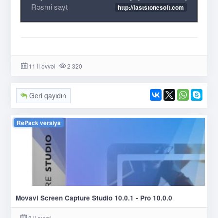
Rəsmi sayt
http://faststonesoft.com
11 il əvvəl
2 320
Geri qayıdın
RePack versiya
Movavi Screen Capture Studio 10.0.1 - Pro 10.0.0
8 il əvvəl