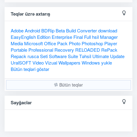
Teqlər üzrə axtarış
Adobe
Android
BDRip
Beta
Build
Converter
download
EasyEnglish
Edition
Enterprise
Final
Full
hsil
Manager
Media
Microsoft
Office
Pack
Photo
Photoshop
Player
Portable
Professional
Recovery
RELOADED
RePack
Repack
rusca
Seti
Software
Suite
Təhsil
Ultimate
Update
UralSOFT
Video
Vizual
Wallpapers
Windows
yukle
Bütün teqləri göstər
Bütün teqlər
Sayğaclar