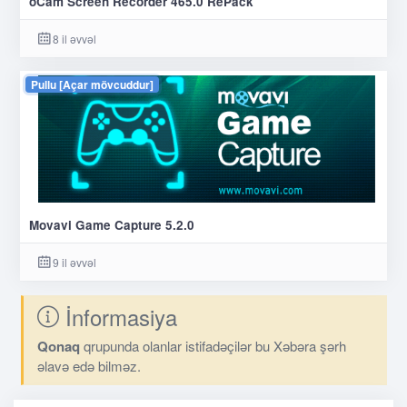
oCam Screen Recorder 465.0 RePack
8 il əvvəl
Pullu [Açar mövcuddur]
Movavi Game Capture 5.2.0
9 il əvvəl
İnformasiya
Qonaq
qrupunda olanlar istifadəçilər bu Xəbəra şərh
əlavə edə bilməz.