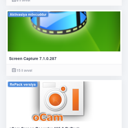
Aktivasiya mövcuddur
Screen Capture 7.1.0.287
15 il əvvəl
RePack versiya