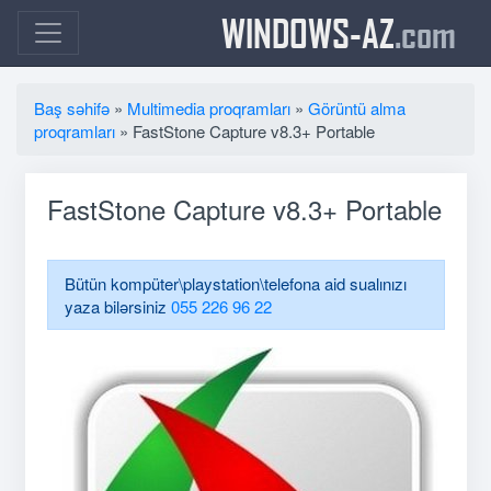
WINDOWS-AZ
.com
Baş səhifə
»
Multimedia proqramları
»
Görüntü alma
proqramları
» FastStone Capture v8.3+ Portable
FastStone Capture v8.3+ Portable
Bütün kompüter\playstation\telefona aid sualınızı
yaza bilərsiniz
055 226 96 22