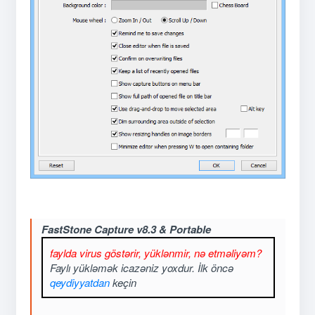
FastStone Capture v8.3 & Portable
faylda virus göstərir, yüklənmir, nə etməliyəm?
Faylı yükləmək icazəniz yoxdur. İlk öncə
qeydiyyatdan
keçin