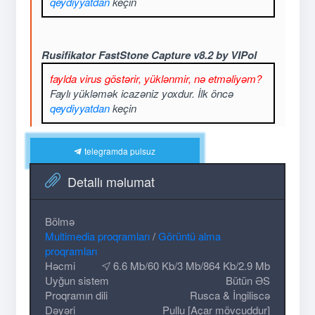
qeydiyyatdan
keçin
Rusifikator FastStone Capture v8.2 by VIPol
faylda virus göstərir, yüklənmir, nə etməliyəm?
Faylı yükləmək icazəniz yoxdur. İlk öncə
qeydiyyatdan
keçin
telegramda pulsuz
Detallı məlumat
Bölmə
Multimedia proqramları
/
Görüntü alma
proqramları
Həcmi
6.6 Mb/60 Kb/3 Mb/864 Kb/2.9 Mb
Uyğun sistem
Bütün ƏS
Proqramın dili
Rusca & İngiliscə
Dəyəri
Pullu [Açar mövcuddur]