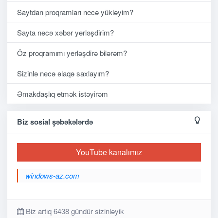
Saytdan proqramları necə yükləyim?
Sayta necə xəbər yerləşdirim?
Öz proqramımı yerləşdirə bilərəm?
Sizinlə necə əlaqə saxlayım?
Əmakdaşlıq etmək istəyirəm
Biz sosial şəbəkələrdə
YouTube kanalımız
windows-az.com
Biz artıq 6438 gündür sizinləyik