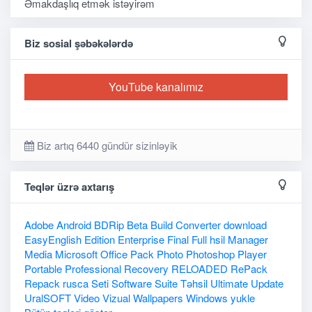
Əmakdaşlıq etmək istəyirəm
Biz sosial şəbəkələrdə
YouTube kanalımız
Biz artıq 6440 gündür sizinləyik
Teqlər üzrə axtarış
Adobe
Android
BDRip
Beta
Build
Converter
download
EasyEnglish
Edition
Enterprise
Final
Full
hsil
Manager
Media
Microsoft
Office
Pack
Photo
Photoshop
Player
Portable
Professional
Recovery
RELOADED
RePack
Repack
rusca
Seti
Software
Suite
Təhsil
Ultimate
Update
UralSOFT
Video
Vizual
Wallpapers
Windows
yukle