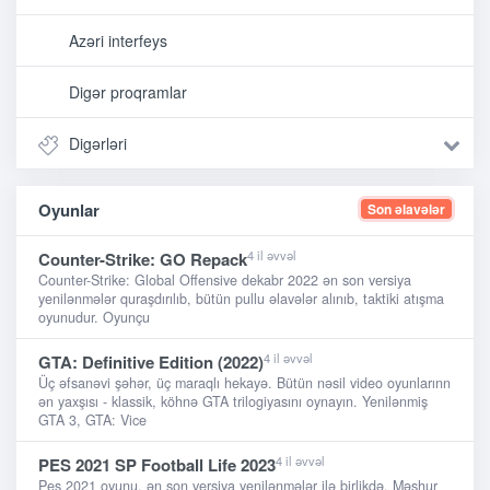
Azəri interfeys
Digər proqramlar
Digərləri
Oyunlar
Son əlavələr
4 il əvvəl
Counter-Strike: GO Repack
Counter-Strike: Global Offensive dekabr 2022 ən son versiya
yenilənmələr quraşdırılıb, bütün pullu əlavələr alınıb, taktiki atışma
oyunudur. Oyunçu
4 il əvvəl
GTA: Definitive Edition (2022)
Üç əfsanəvi şəhər, üç maraqlı hekayə. Bütün nəsil video oyunlarınn
ən yaxşısı - klassik, köhnə GTA trilogiyasını oynayın. Yenilənmiş
GTA 3, GTA: Vice
4 il əvvəl
PES 2021 SP Football Life 2023
Pes 2021 oyunu, ən son versiya yenilənmələr ilə birlikdə. Məşhur