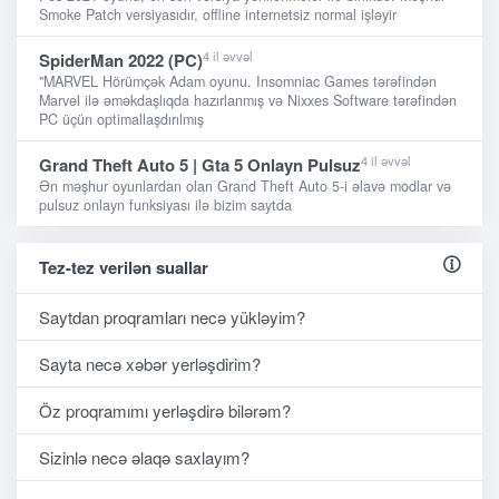
Smoke Patch versiyasıdır, offline internetsiz normal işləyir
4 il əvvəl
SpiderMan 2022 (PC)
"MARVEL Hörümçək Adam oyunu. Insomniac Games tərəfindən
Marvel ilə əməkdaşlıqda hazırlanmış və Nixxes Software tərəfindən
PC üçün optimallaşdırılmış
4 il əvvəl
Grand Theft Auto 5 | Gta 5 Onlayn Pulsuz
Ən məşhur oyunlardan olan Grand Theft Auto 5-i əlavə modlar və
pulsuz onlayn funksiyası ilə bizim saytda
Tez-tez verilən suallar
Saytdan proqramları necə yükləyim?
Sayta necə xəbər yerləşdirim?
Öz proqramımı yerləşdirə bilərəm?
Sizinlə necə əlaqə saxlayım?