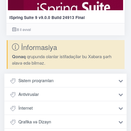
iSpring Suite 9 v9.0.0 Build 24913 Final
8 il əvvəl
İnformasiya
Qonaq
qrupunda olanlar istifadəçilər bu Xəbəra şərh
əlavə edə bilməz.
Sistem proqramları
Antiviruslar
İnternet
Qrafika və Dizayn