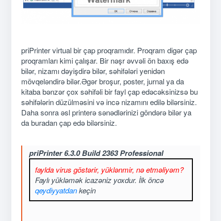
priPrinter virtual bir çap proqramıdır. Proqram digər çap
proqramları kimi çalışar. Bir nəşr əvvəli ön baxış edə
bilər, nizamı dəyişdirə bilər, səhifələri yenidən
mövqeləndirə bilər.Əgər broşur, poster, jurnal ya da
kitaba bənzər çox səhifəli bir fayl çap edəcəksinizsə bu
səhifələrin düzülməsini və incə nizamını edilə bilərsiniz.
Daha sonra əsl printerə sənədlərinizi göndərə bilər ya
da buradan çap edə bilərsiniz.
priPrinter 6.3.0 Build 2363 Professional
faylda virus göstərir, yüklənmir, nə etməliyəm?
Faylı yükləmək icazəniz yoxdur. İlk öncə
qeydiyyatdan
keçin