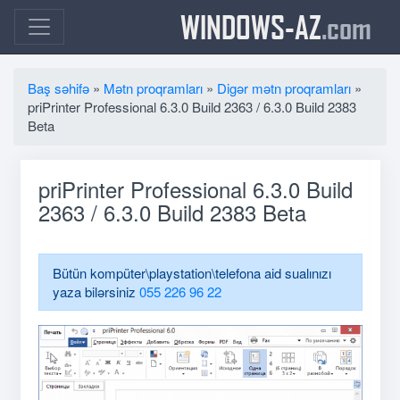
WINDOWS-AZ
.com
Baş səhifə
»
Mətn proqramları
»
Digər mətn proqramları
»
priPrinter Professional 6.3.0 Build 2363 / 6.3.0 Build 2383
Beta
priPrinter Professional 6.3.0 Build
2363 / 6.3.0 Build 2383 Beta
Bütün kompüter\playstation\telefona aid sualınızı
yaza bilərsiniz
055 226 96 22