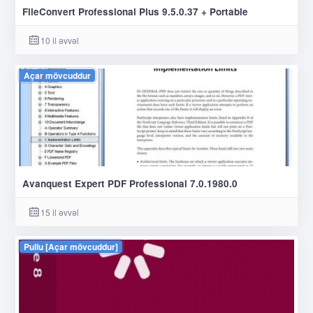
FileConvert Professional Plus 9.5.0.37 + Portable
10 il əvvəl
Açar mövcuddur
Avanquest Expert PDF Professional 7.0.1980.0
15 il əvvəl
Pullu [Açar mövcuddur]