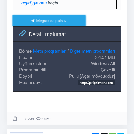
qeydiyyatdan
keçin
telegramda pulsuz
Detallı məlumat
Bölmə
Mətn proqramları
/
Digər mətn proqramları
Həcmi
4.51 MB
Uyğun sistem
Windows All
Proqramın dili
Çoxdilli
Dəyəri
Pullu [Açar mövcuddur]
Rəsmi sayt
http://priprinter.com
11 il əvvəl
2 059