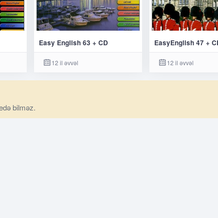
Easy English 63 + CD
EasyEnglish 47 + C
12 il əvvəl
12 il əvvəl
 edə bilməz.