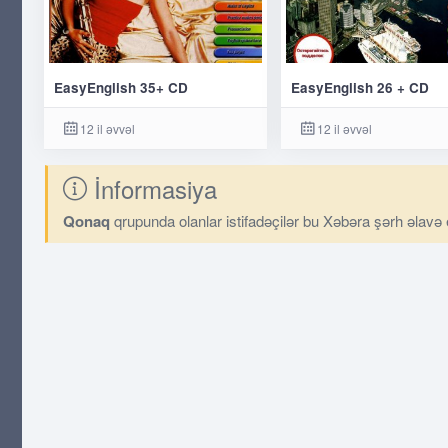
EasyEnglish 35+ CD
EasyEnglish 26 + CD
12 il əvvəl
12 il əvvəl
İnformasiya
Qonaq
qrupunda olanlar istifadəçilər bu Xəbəra şərh əlavə