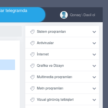
ar telegramda
Qonaq \ Daxil ol
Sistem proqramları
Antiviruslar
İnternet
Qrafika və Dizayn
Multimedia proqramları
Mətn proqramları
Vizual görünüş tətbiqləri