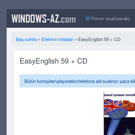
WINDOWS-AZ
.com
Forum (sual\cavab)
Baş səhifə
»
Elektron kitablar
» EasyEnglish 59 + CD
EasyEnglish 59 + CD
Bütün kompüter\playstation\telefona aid sualınızı yaza bi