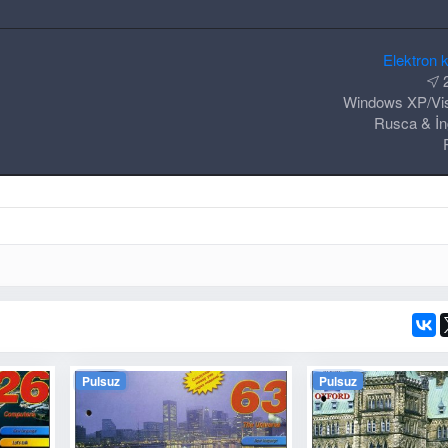
Elektron k
2
Windows XP/Vis
Rusca & İng
Pulsuz
Pulsuz