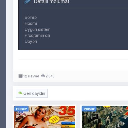
Detallı məlumat
Bölmə
Həcmi
Uyğun sistem
Proqramın dili
Dəyəri
12 il əvvəl
2 043
Geri qayıdın
Pulsuz
Pulsuz