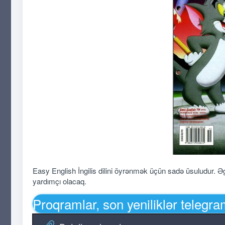
Easy English İngilis dilini öyrənmək üçün sadə üsuludur. Əgər
yardımçı olacaq.
Proqramlar, son yeniliklər telegr