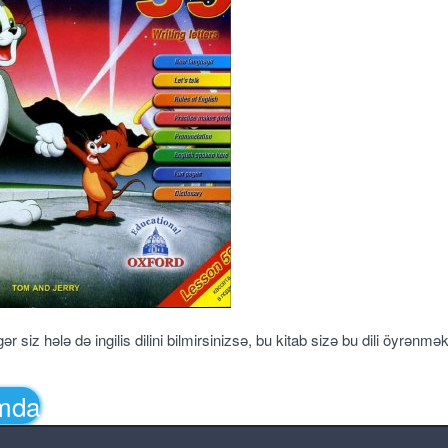
 siz hələ də ingilis dilini bilmirsinizsə, bu kitab sizə bu dili öyrənmə
amda