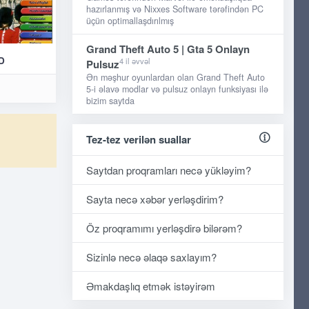
hazırlanmış və Nixxes Software tərəfindən PC
üçün optimallaşdırılmış
Grand Theft Auto 5 | Gta 5 Onlayn
D
4 il əvvəl
Pulsuz
Ən məşhur oyunlardan olan Grand Theft Auto
5-i əlavə modlar və pulsuz onlayn funksiyası ilə
bizim saytda
Tez-tez verilən suallar
Saytdan proqramları necə yükləyim?
Sayta necə xəbər yerləşdirim?
Öz proqramımı yerləşdirə bilərəm?
Sizinlə necə əlaqə saxlayım?
Əmakdaşlıq etmək istəyirəm