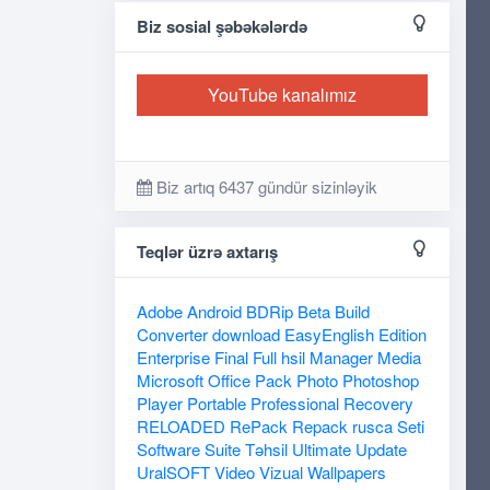
Biz sosial şəbəkələrdə
YouTube kanalımız
Biz artıq 6437 gündür sizinləyik
Teqlər üzrə axtarış
Adobe
Android
BDRip
Beta
Build
Converter
download
EasyEnglish
Edition
Enterprise
Final
Full
hsil
Manager
Media
Microsoft
Office
Pack
Photo
Photoshop
Player
Portable
Professional
Recovery
RELOADED
RePack
Repack
rusca
Seti
Software
Suite
Təhsil
Ultimate
Update
UralSOFT
Video
Vizual
Wallpapers