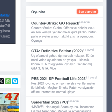
Oyunlar
Son əlavələr
itablar
.3 Mb
4 il əvvəl
Counter-Strike: GO Repack
ta/7/8
Counter-Strike: Global Offensive dekabr 2022
iliscə
ən son versiya yenilənmələr quraşdırılıb, bütün
Pulsuz
pullu əlavələr alınıb, taktiki atışma oyunudur.
Oyunçu
4 il əvvəl
GTA: Definitive Edition (2022)
Üç əfsanəvi şəhər, üç maraqlı hekayə. Bütün
nəsil video oyunlarınn ən yaxşısı - klassik,
köhnə GTA trilogiyasını oynayın. Yenilənmiş
GTA 3, GTA: Vice
4 il əvvəl
PES 2021 SP Football Life 2023
Pes 2021 oyunu, ən son versiya yenilənmələr
ilə birlikdə. Məşhur Smoke Patch versiyasıdır,
offline internetsiz normal işləyir
4 il əvvəl
SpiderMan 2022 (PC)
"MARVEL Hörümçək Adam oyunu. Insomniac
Games tərəfindən Marvel ilə əməkdaşlıqda