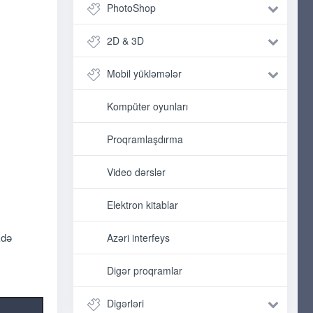
PhotoShop
2D & 3D
Mobil yükləmələr
Kompüter oyunları
Proqramlaşdırma
Video dərslər
Elektron kitablar
kdə
Azəri interfeys
Digər proqramlar
Digərləri