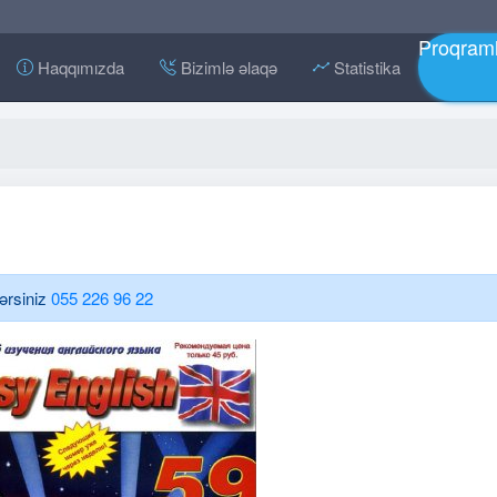
Proqraml
Haqqımızda
Bizimlə əlaqə
Statistika
lərsiniz
055 226 96 22