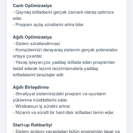
Canlı Optimizasiya
- Qaynaq istifadəsini gerçək zamanlı olaraq optimizə
edər.
- Proqram açılış sürətlərini artıra bilər.
Ağıllı Optimizasiya
- Sistem sürətləndirməsi
- Kompüterinizi darayaraq sistemin gerçək potensialını
ortaya çıxardar.
- Yavaş işləyən,çox yaddaş istifadə edən proqramları
təsbit edərək lazımlı tənzimləmələrlə yaddaş
istifadələrini tarazlıqlar edir.
Ağıllı Birləşdirmə
- Əməliyyat sisteminizdəki proqram və oyunların
yüklənmə müddətlərini salar.
- Windowsun iş sürətini artırar.
- Nizamlı və sürətli bir hard disk istifadəsi təmin edər.
Start-up Rəhbərliyi
- Sistem açılışını yavaşladan bütün proqramları tapar və