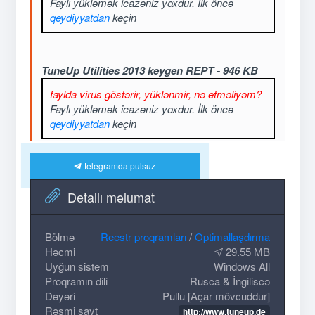
Faylı yükləmək icazəniz yoxdur. İlk öncə
qeydiyyatdan
keçin
TuneUp Utilities 2013 keygen REPT - 946 KB
faylda virus göstərir, yüklənmir, nə etməliyəm?
Faylı yükləmək icazəniz yoxdur. İlk öncə
qeydiyyatdan
keçin
telegramda pulsuz
Detallı məlumat
Bölmə
Reestr proqramları
/
Optimallaşdırma
Həcmi
29.55 MB
Uyğun sistem
Windows All
Proqramın dili
Rusca & İngiliscə
Dəyəri
Pullu [Açar mövcuddur]
Rəsmi sayt
http://www.tuneup.de