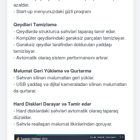
azaldar.
- Start-up menyunuzdəki gizli proqram
Qeydləri Təmizləmə
- Qeydlərdə strukturca səhvləri taparaq təmir edər.
- Kompüter qeydlərindəki gərəksiz parçaları təmizləyər.
- Gərəksiz qeydlər tərəfindən doldurulan yaddaşı
təmizləyər.
- Avtomatik olaraq sistem performansını artırar.
Məlumat Geri Yükləmə və Qurtarma
- Səhvən silinən məlumatları geri yüklər.
- USB yaddaş və dijital kameraladan silinən məlumatları
da qurtarar.
Hard Diskləri Darayar və Təmir edər
- Hard disklərdəki səhvləri avtomatik olaraq taparaq
düzəldər.
- Səhvlə reallaşan məlumat itkinlərindən qoruyar.