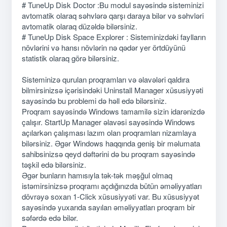
# TuneUp Disk Doctor :Bu modul sayəsində sisteminizi
avtomatik olaraq səhvlərə qarşı daraya bilər və səhvləri
avtomatik olaraq düzəldə bilərsiniz.
# TuneUp Disk Space Explorer : Sisteminizdəki faylların
növlərini və hansı növlərin nə qədər yer örtdüyünü
statistik olaraq görə bilərsiniz.
Sisteminizə qurulan proqramları və əlavələri qaldıra
bilmirsinizsə içərisindəki Uninstall Manager xüsusiyyəti
sayəsində bu problemi də həll edə bilərsiniz.
Proqram sayəsində Windows tamamilə sizin idarənizdə
çalışır. StartUp Manager əlavəsi sayəsində Windows
açılarkən çalışması lazım olan proqramları nizamlaya
bilərsiniz. Əgər Windows haqqında geniş bir məlumata
sahibsinizsə qeyd dəftərini də bu proqram sayəsində
təşkil edə bilərsiniz.
Əgər bunların hamısıyla tək-tək məşğul olmaq
istəmirsinizsə proqramı açdığınızda bütün əməliyyatları
dövrəyə soxan 1-Click xüsusiyyəti var. Bu xüsusiyyət
sayəsində yuxarıda sayılan əməliyyatları proqram bir
səfərdə edə bilər.