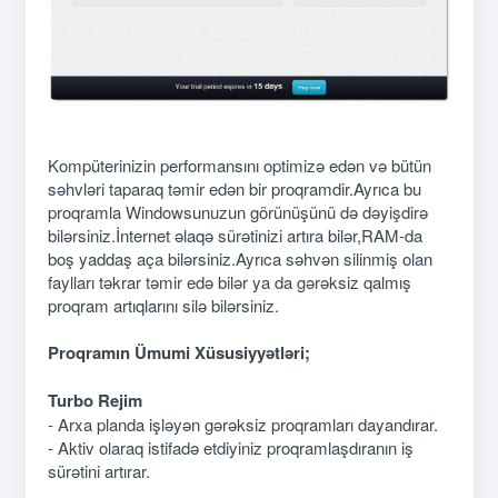
Kompüterinizin performansını optimizə edən və bütün
səhvləri taparaq təmir edən bir proqramdir.Ayrıca bu
proqramla Windowsunuzun görünüşünü də dəyişdirə
bilərsiniz.İnternet əlaqə sürətinizi artıra bilər,RAM-da
boş yaddaş aça bilərsiniz.Ayrıca səhvən silinmiş olan
faylları təkrar təmir edə bilər ya da gərəksiz qalmış
proqram artıqlarını silə bilərsiniz.
Proqramın Ümumi Xüsusiyyətləri;
Turbo Rejim
- Arxa planda işləyən gərəksiz proqramları dayandırar.
- Aktiv olaraq istifadə etdiyiniz proqramlaşdıranın iş
sürətini artırar.