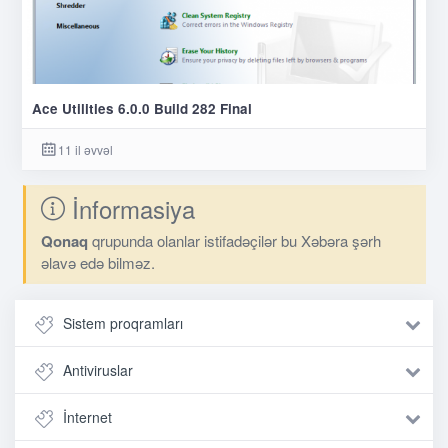
Ace Utilities 6.0.0 Build 282 Final
11 il əvvəl
İnformasiya
Qonaq
qrupunda olanlar istifadəçilər bu Xəbəra şərh
əlavə edə bilməz.
Sistem proqramları
Antiviruslar
İnternet