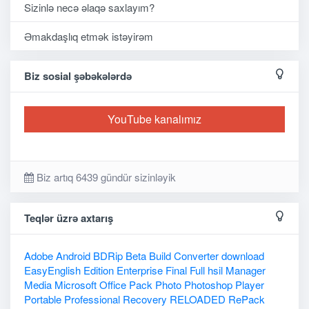
Sizinlə necə əlaqə saxlayım?
Əmakdaşlıq etmək istəyirəm
Biz sosial şəbəkələrdə
YouTube kanalımız
Biz artıq 6439 gündür sizinləyik
Teqlər üzrə axtarış
Adobe
Android
BDRip
Beta
Build
Converter
download
EasyEnglish
Edition
Enterprise
Final
Full
hsil
Manager
Media
Microsoft
Office
Pack
Photo
Photoshop
Player
Portable
Professional
Recovery
RELOADED
RePack