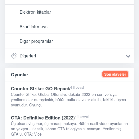
Elektron kitablar
Azəri interfeys
Digər proqramlar
Digərləri
Oyunlar
Son əlavələr
4 il əvvəl
Counter-Strike: GO Repack
Counter-Strike: Global Offensive dekabr 2022 ən son versiya
yenilənmələr quraşdırılıb, bütün pullu əlavələr alınıb, taktiki atışma
oyunudur. Oyunçu
4 il əvvəl
GTA: Definitive Edition (2022)
Üç əfsanəvi şəhər, üç maraqlı hekayə. Bütün nəsil video oyunlarınn
ən yaxşısı - klassik, köhnə GTA trilogiyasını oynayın. Yenilənmiş
GTA 3, GTA: Vice