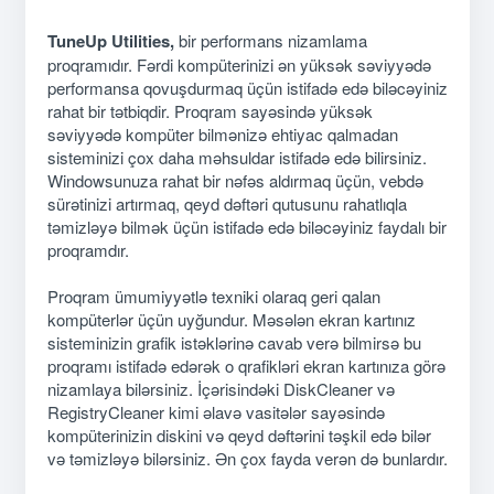
TuneUp Utilities,
bir performans nizamlama
proqramıdır. Fərdi kompüterinizi ən yüksək səviyyədə
performansa qovuşdurmaq üçün istifadə edə biləcəyiniz
rahat bir tətbiqdir. Proqram sayəsində yüksək
səviyyədə kompüter bilmənizə ehtiyac qalmadan
sisteminizi çox daha məhsuldar istifadə edə bilirsiniz.
Windowsunuza rahat bir nəfəs aldırmaq üçün, vebdə
sürətinizi artırmaq, qeyd dəftəri qutusunu rahatlıqla
təmizləyə bilmək üçün istifadə edə biləcəyiniz faydalı bir
proqramdır.
Proqram ümumiyyətlə texniki olaraq geri qalan
kompüterlər üçün uyğundur. Məsələn ekran kartınız
sisteminizin grafik istəklərinə cavab verə bilmirsə bu
proqramı istifadə edərək o qrafikləri ekran kartınıza görə
nizamlaya bilərsiniz. İçərisindəki DiskCleaner və
RegistryCleaner kimi əlavə vasitələr sayəsində
kompüterinizin diskini və qeyd dəftərini təşkil edə bilər
və təmizləyə bilərsiniz. Ən çox fayda verən də bunlardır.