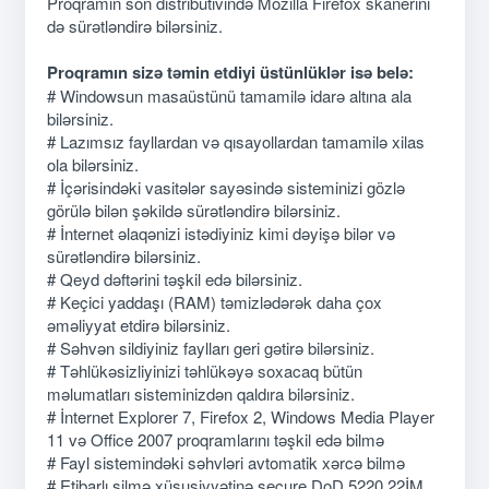
Proqramın son distributivində Mozilla Firefox skanerini
də sürətləndirə bilərsiniz.
Proqramın sizə təmin etdiyi üstünlüklər isə belə:
# Windowsun masaüstünü tamamilə idarə altına ala
bilərsiniz.
# Lazımsız fayllardan və qısayollardan tamamilə xilas
ola bilərsiniz.
# İçərisindəki vasitələr sayəsində sisteminizi gözlə
görülə bilən şəkildə sürətləndirə bilərsiniz.
# İnternet əlaqənizi istədiyiniz kimi dəyişə bilər və
sürətləndirə bilərsiniz.
# Qeyd dəftərini təşkil edə bilərsiniz.
# Keçici yaddaşı (RAM) təmizlədərək daha çox
əməliyyat etdirə bilərsiniz.
# Səhvən sildiyiniz faylları geri gətirə bilərsiniz.
# Təhlükəsizliyinizi təhlükəyə soxacaq bütün
məlumatları sisteminizdən qaldıra bilərsiniz.
# İnternet Explorer 7, Firefox 2, Windows Media Player
11 və Office 2007 proqramlarını təşkil edə bilmə
# Fayl sistemindəki səhvləri avtomatik xərcə bilmə
# Etibarlı silmə xüsusiyyətinə secure DoD 5220.22İM