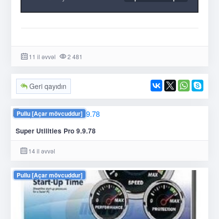
11 il əvvəl
2 481
Geri qayıdın
Pullu [Açar mövcuddur]
Super Utilities Pro 9.9.78
14 il əvvəl
Pullu [Açar mövcuddur]