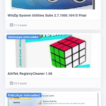
WinZip System Utilities Suite 2.7.1000.16415 Final
11 il əvvəl
Aktivasiya mövcuddur
AthTek RegistryCleaner 1.06
15 il əvvəl
Pullu [Açar mövcuddur]