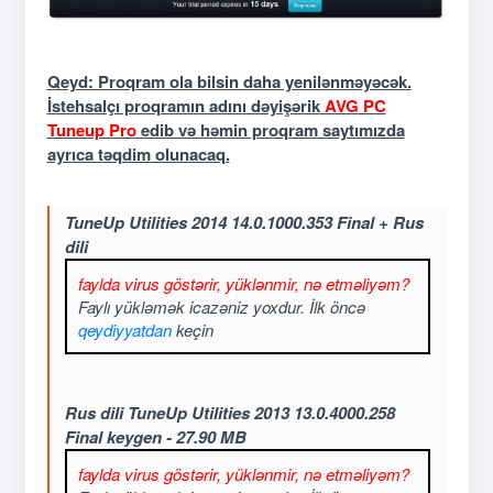
Qeyd: Proqram ola bilsin daha yenilənməyəcək.
İstehsalçı proqramın adını dəyişərik
AVG PC
Tuneup Pro
edib və həmin proqram saytımızda
ayrıca təqdim olunacaq.
TuneUp Utilities 2014 14.0.1000.353 Final + Rus
dili
faylda virus göstərir, yüklənmir, nə etməliyəm?
Faylı yükləmək icazəniz yoxdur. İlk öncə
qeydiyyatdan
keçin
Rus dili TuneUp Utilities 2013 13.0.4000.258
Final keygen - 27.90 MB
faylda virus göstərir, yüklənmir, nə etməliyəm?