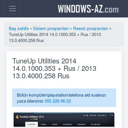
WINDOWS-AZ
.com
Baş səhifə
»
Sistem proqramları
»
Reestr proqramları
»
TuneUp Utilities 2014 14.0.1000.353 + Rus / 2013
13.0.4000.258 Rus
TuneUp Utilities 2014
14.0.1000.353 + Rus / 2013
13.0.4000.258 Rus
Bütün kompüter\playstation\telefona aid sualınızı
yaza bilərsiniz
055 226 96 22