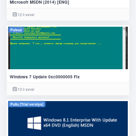
Microsoft MSDN (2014) [ENG]
12 il əvvəl
Pulsuz
Windows 7 Update 0xc0000005 Fix
13 il əvvəl
Pullu [Trial versiya]