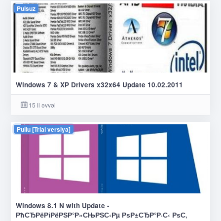
Pulsuz
Windows 7 & XP Drivers x32x64 Update 10.02.2011
15 il əvvəl
Pullu [Trial versiya]
Windows 8.1 N with Update -
РћСЂРёРіРёРЅР°Р»СЊРЅС‹Рµ РѕР±СЂР°Р·С‹ РѕС‚