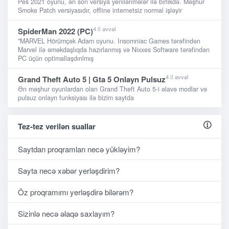
Pes 2021 oyunu, ən son versiya yenilənmələr ilə birlikdə. Məşhur
Smoke Patch versiyasıdır, offline internetsiz normal işləyir
4 il əvvəl
SpiderMan 2022 (PC)
"MARVEL Hörümçək Adam oyunu. Insomniac Games tərəfindən
Marvel ilə əməkdaşlıqda hazırlanmış və Nixxes Software tərəfindən
PC üçün optimallaşdırılmış
4 il əvvəl
Grand Theft Auto 5 | Gta 5 Onlayn Pulsuz
Ən məşhur oyunlardan olan Grand Theft Auto 5-i əlavə modlar və
pulsuz onlayn funksiyası ilə bizim saytda
Tez-tez verilən suallar
Saytdan proqramları necə yükləyim?
Sayta necə xəbər yerləşdirim?
Öz proqramımı yerləşdirə bilərəm?
Sizinlə necə əlaqə saxlayım?