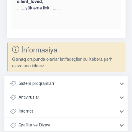
silent_loved
,
.......yükləmə linki........
İnformasiya
Qonaq
qrupunda olanlar istifadəçilər bu Xəbəra şərh
əlavə edə bilməz.
Sistem proqramları
Antiviruslar
İnternet
Qrafika və Dizayn