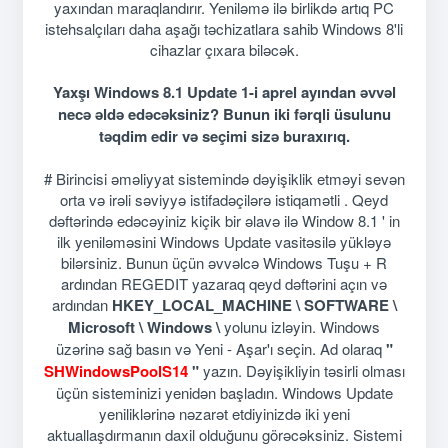
yaxından maraqlandırır. Yeniləmə ilə birlikdə artıq PC
istehsalçıları daha aşağı təchizatlara sahib Windows 8'li
cihazlar çıxara biləcək.
Yaxşı Windows 8.1 Update 1-i aprel ayından əvvəl
necə əldə edəcəksiniz? Bunun iki fərqli üsulunu
təqdim edir və seçimi sizə buraxırıq.
# Birincisi əməliyyat sistemində dəyişiklik etməyi sevən
orta və irəli səviyyə istifadəçilərə istiqamətli . Qeyd
dəftərində edəcəyiniz kiçik bir əlavə ilə Window 8.1 ' in
ilk yeniləməsini Windows Update vasitəsilə yükləyə
bilərsiniz. Bunun üçün əvvəlcə Windows Tuşu + R
ardından REGEDIT yazaraq qeyd dəftərini açın və
ardından
HKEY_LOCAL_MACHINE \ SOFTWARE \
Microsoft \ Windows \
yolunu izləyin. Windows
üzərinə sağ basın və Yeni - Aşar'ı seçin. Ad olaraq
"
SHWindowsPoolS14
"
yazın. Dəyişikliyin təsirli olması
üçün sisteminizi yenidən başladın. Windows Update
yeniliklərinə nəzarət etdiyinizdə iki yeni
aktuallaşdırmanın daxil olduğunu görəcəksiniz. Sistemi