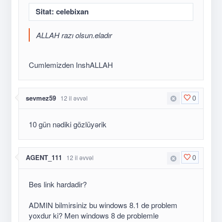
Sitat: celebixan
ALLAH razı olsun.eladır
Cumlemizden InshALLAH
0
sevmez59
12 il əvvəl
10 gün nədiki gözlüyərik
0
AGENT_111
12 il əvvəl
Bes link hardadir?
ADMIN bilmirsiniz bu windows 8.1 de problem
yoxdur ki? Men windows 8 de problemle