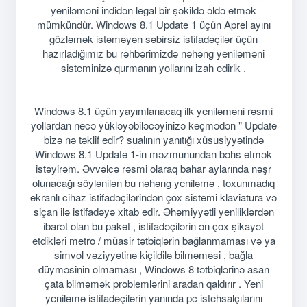
yeniləməni indidən legal bir şəkildə əldə etmək
mümkündür. Windows 8.1 Update 1 üçün Aprel ayını
gözləmək istəməyən səbirsiz istifadəçilər üçün
hazırladığımız bu rəhbərimizdə nəhəng yeniləməni
sisteminizə qurmanın yollarını izah edirik .
Windows 8.1 üçün yayımlanacaq ilk yeniləməni rəsmi
yollardan necə yükləyəbiləcəyinizə keçmədən " Update
bizə nə təklif edir? sualının yanıtığı xüsusiyyətində
Windows 8.1 Update 1-in məzmunundan bəhs etmək
istəyirəm. Əvvəlcə rəsmi olaraq bahar aylarında nəşr
olunacağı söylənilən bu nəhəng yeniləmə , toxunmadıq
ekranlı cihaz istifadəçilərindən çox sistemi klaviatura və
siçan ilə istifadəyə xitab edir. Əhəmiyyətli yeniliklərdən
ibarət olan bu paket , istifadəçilərin ən çox şikayət
etdikləri metro / müasir tətbiqlərin bağlanmaması və ya
simvol vəziyyətinə kiçildilə bilməməsi , bağla
düyməsinin olmaması , Windows 8 tətbiqlərinə asan
çata bilməmək problemlərini aradan qaldırır . Yeni
yeniləmə istifadəçilərin yanında pc istehsalçılarını