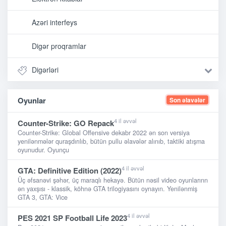
Azəri interfeys
Digər proqramlar
Digərləri
Oyunlar
Son əlavələr
4 il əvvəl
Counter-Strike: GO Repack
Counter-Strike: Global Offensive dekabr 2022 ən son versiya
yenilənmələr quraşdırılıb, bütün pullu əlavələr alınıb, taktiki atışma
oyunudur. Oyunçu
4 il əvvəl
GTA: Definitive Edition (2022)
Üç əfsanəvi şəhər, üç maraqlı hekayə. Bütün nəsil video oyunlarınn
ən yaxşısı - klassik, köhnə GTA trilogiyasını oynayın. Yenilənmiş
GTA 3, GTA: Vice
4 il əvvəl
PES 2021 SP Football Life 2023