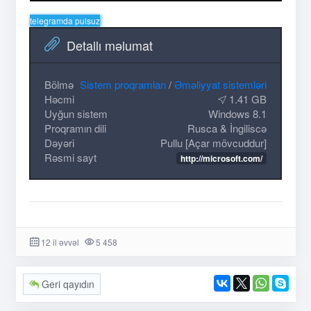
telegramda pulsuz
Detallı məlumat
Bölmə
Sistem proqramları
/
Əməliyyat sistemləri
Həcmi
1.41 GB
Uyğun sistem
Windows 8.1
Proqramın dili
Rusca & İngiliscə
Dəyəri
Pullu [Açar mövcuddur]
Rəsmi sayt
http://microsoft.com/
12 il əvvəl
5 458
Geri qayıdın