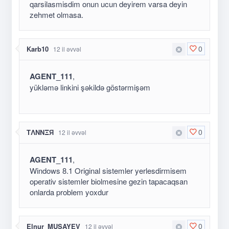
qarsilasmisdim onun ucun deyirem varsa deyin
zehmet olmasa.
0
Karb10
12 il əvvəl
AGENT_111
,
yükləmə linkini şəkildə göstərmişəm
0
TΛNNΞЯ
12 il əvvəl
AGENT_111
,
Windows 8.1 Original sistemler yerlesdirmisem
operativ sistemler biolmesine gezin tapacaqsan
onlarda problem yoxdur
0
Elnur_MUSAYEV
12 il əvvəl