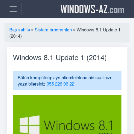
WINDOWS-AZ
.com
Baş səhifə
»
Sistem proqramları
» Windows 8.1 Update 1
(2014)
Windows 8.1 Update 1 (2014)
Bütün kompüter\playstation\telefona aid sualınızı
yaza bilərsiniz
055 226 96 22