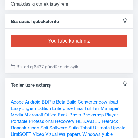
Əmakdaşlıq etmək istəyirəm
Biz sosial şəbəkələrdə
YouTube kanalımız
Biz artıq 6437 gündür sizinləyik
Teqlər üzrə axtarış
Adobe
Android
BDRip
Beta
Build
Converter
download
EasyEnglish
Edition
Enterprise
Final
Full
hsil
Manager
Media
Microsoft
Office
Pack
Photo
Photoshop
Player
Portable
Professional
Recovery
RELOADED
RePack
Repack
rusca
Seti
Software
Suite
Təhsil
Ultimate
Update
UralSOFT
Video
Vizual
Wallpapers
Windows
yukle