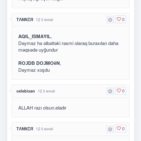
0
TΛNNΞЯ
12 il əvvəl
AQIL_ISMAYIL
,
Dəyməz hə əlbəttəki rəsmi olaraq buraxılan daha
məqsədə uyğundur
RОЈDВ DОЈMОёN
,
Dəyməz xoşdu
0
celebixan
12 il əvvəl
ALLAH razı olsun.eladır
0
TΛNNΞЯ
12 il əvvəl