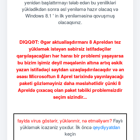
yenidən başlattırmayı tələb edən bu yenilikləri
yüklədikdən sonra əsl yeniləmə hazır olacaq və
Windows 8.1 ' in ilk yeniləməsinə qovuşmuş
olacaqsınız.
DIQQƏT: Əgər aktuallaşdırmanı 8 Apreldən tez
yükləmək istəyən səbirsiz istifadəçilər
qarşılaşacağları hər hansı bir problemi yaşayarsa
bu bizim işimiz deyil məqalənin altına artıq əskik
yazan istifadəçi saytdan uzaqlaşdırılacaqdır və ən
əsası Microsoftun 8 Aprel tarixində yayınlayacağı
paketi gözləməyiniz daha məsləhətlidir çünki 8
Apreldə çıxacaq olan paket təbiiki problemsizdir
seçim sizindir...
faylda virus göstərir, yüklənmir, nə etməliyəm?
Faylı
yükləmək icazəniz yoxdur. İlk öncə
qeydiyyatdan
keçin