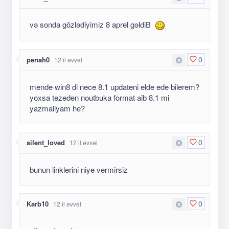
və sonda gözlədiyimiz 8 aprel gəldiВ
0
penah0
12 il əvvəl
mende win8 di nece 8.1 updateni elde ede bilerem?
yoxsa tezeden noutbuka format aib 8.1 mi
yazmaliyam he?
0
silent_loved
12 il əvvəl
bunun linklerini niye vermirsiz
0
Karb10
12 il əvvəl