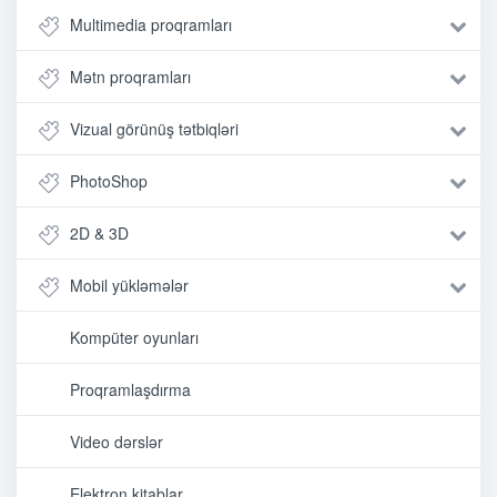
Multimedia proqramları
Mətn proqramları
Vizual görünüş tətbiqləri
PhotoShop
2D & 3D
Mobil yükləmələr
Kompüter oyunları
Proqramlaşdırma
Video dərslər
Elektron kitablar