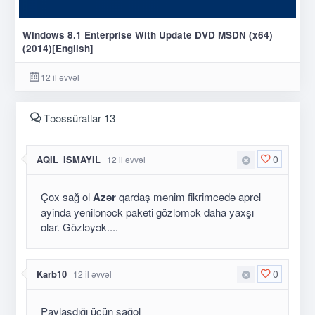
Windows 8.1 Enterprise With Update DVD MSDN (x64)
(2014)[English]
12 il əvvəl
Təəssüratlar 13
0
AQIL_ISMAYIL
12 il əvvəl
Çox sağ ol
Azər
qardaş mənim fikrimcədə aprel
ayinda yenilənəck paketi gözləmək daha yaxşı
olar. Gözləyək....
0
Karb10
12 il əvvəl
Paylaşdığı üçün sağol