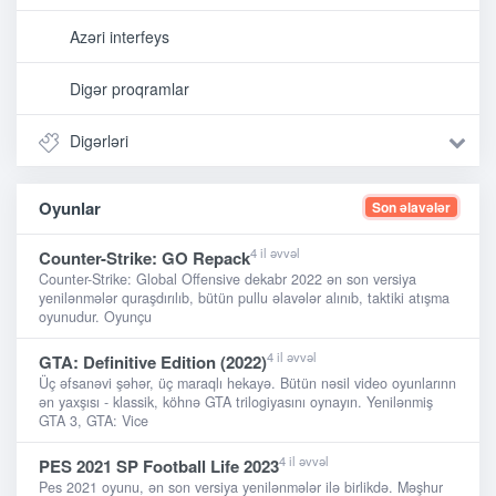
Azəri interfeys
Digər proqramlar
Digərləri
Oyunlar
Son əlavələr
4 il əvvəl
Counter-Strike: GO Repack
Counter-Strike: Global Offensive dekabr 2022 ən son versiya
yenilənmələr quraşdırılıb, bütün pullu əlavələr alınıb, taktiki atışma
oyunudur. Oyunçu
4 il əvvəl
GTA: Definitive Edition (2022)
Üç əfsanəvi şəhər, üç maraqlı hekayə. Bütün nəsil video oyunlarınn
ən yaxşısı - klassik, köhnə GTA trilogiyasını oynayın. Yenilənmiş
GTA 3, GTA: Vice
4 il əvvəl
PES 2021 SP Football Life 2023
Pes 2021 oyunu, ən son versiya yenilənmələr ilə birlikdə. Məşhur