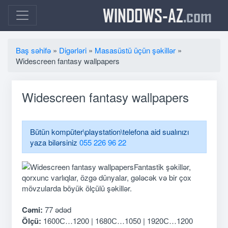
WINDOWS-AZ
.com
Baş səhifə
»
Digərləri
»
Masasüstü üçün şəkillər
»
Widescreen fantasy wallpapers
Widescreen fantasy wallpapers
Bütün kompüter\playstation\telefona aid sualınızı
yaza bilərsiniz
055 226 96 22
Fantastik şəkillər,
qorxunc varlıqlar, özgə dünyalar, gələcək və bir çox
mövzularda böyük ölçülü şəkillər.
Cəmi:
77 ədəd
Ölçü:
1600С…1200 | 1680С…1050 | 1920С…1200