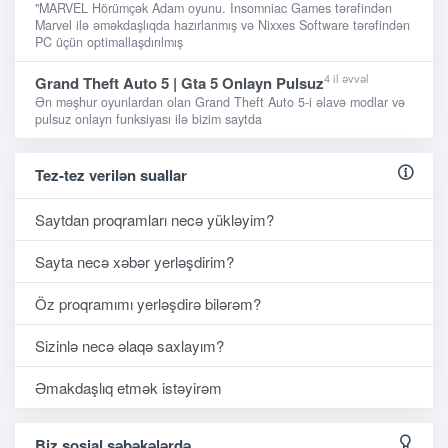
"MARVEL Hörümçək Adam oyunu. Insomniac Games tərəfindən
Marvel ilə əməkdaşlıqda hazırlanmış və Nixxes Software tərəfindən
PC üçün optimallaşdırılmış
4 il əvvəl
Grand Theft Auto 5 | Gta 5 Onlayn Pulsuz
Ən məşhur oyunlardan olan Grand Theft Auto 5-i əlavə modlar və
pulsuz onlayn funksiyası ilə bizim saytda
Tez-tez verilən suallar
Saytdan proqramları necə yükləyim?
Sayta necə xəbər yerləşdirim?
Öz proqramımı yerləşdirə bilərəm?
Sizinlə necə əlaqə saxlayım?
Əmakdaşlıq etmək istəyirəm
Biz sosial şəbəkələrdə