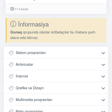
11 il əvvəl
İnformasiya
Qonaq
qrupunda olanlar istifadəçilər bu Xəbəra şərh
əlavə edə bilməz.
Sistem proqramları
Antiviruslar
İnternet
Qrafika və Dizayn
Multimedia proqramları
Mətn proqramları