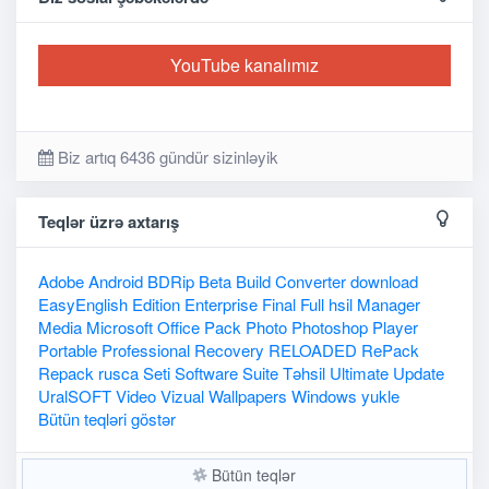
YouTube kanalımız
Biz artıq 6436 gündür sizinləyik
Teqlər üzrə axtarış
Adobe
Android
BDRip
Beta
Build
Converter
download
EasyEnglish
Edition
Enterprise
Final
Full
hsil
Manager
Media
Microsoft
Office
Pack
Photo
Photoshop
Player
Portable
Professional
Recovery
RELOADED
RePack
Repack
rusca
Seti
Software
Suite
Təhsil
Ultimate
Update
UralSOFT
Video
Vizual
Wallpapers
Windows
yukle
Bütün teqləri göstər
Bütün teqlər