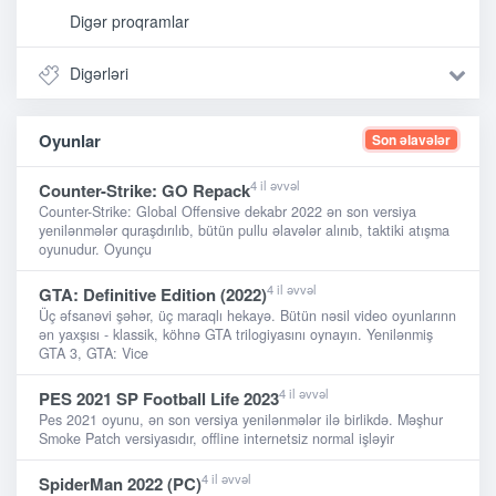
Digər proqramlar
Digərləri
Oyunlar
Son əlavələr
4 il əvvəl
Counter-Strike: GO Repack
Counter-Strike: Global Offensive dekabr 2022 ən son versiya
yenilənmələr quraşdırılıb, bütün pullu əlavələr alınıb, taktiki atışma
oyunudur. Oyunçu
4 il əvvəl
GTA: Definitive Edition (2022)
Üç əfsanəvi şəhər, üç maraqlı hekayə. Bütün nəsil video oyunlarınn
ən yaxşısı - klassik, köhnə GTA trilogiyasını oynayın. Yenilənmiş
GTA 3, GTA: Vice
4 il əvvəl
PES 2021 SP Football Life 2023
Pes 2021 oyunu, ən son versiya yenilənmələr ilə birlikdə. Məşhur
Smoke Patch versiyasıdır, offline internetsiz normal işləyir
4 il əvvəl
SpiderMan 2022 (PC)