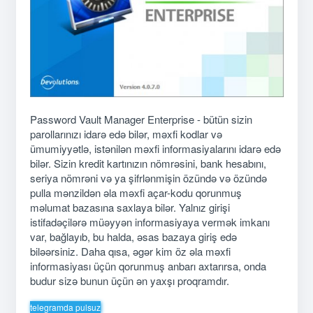
Password Vault Manager Enterprise - bütün sizin
parollarınızı idarə edə bilər, məxfi kodlar və
ümumiyyətlə, istənilən məxfi informasiyalarını idarə edə
bilər. Sizin kredit kartınızın nömrəsini, bank hesabını,
seriya nömrəni və ya şifrlənmişin özündə və özündə
pulla mənzildən əla məxfi açar-kodu qorunmuş
məlumat bazasına saxlaya bilər. Yalnız girişi
istifadəçilərə müəyyən informasiyaya vermək imkanı
var, bağlayıb, bu halda, əsas bazaya giriş edə
biləərsiniz. Daha qısa, əgər kim öz əla məxfi
informasiyası üçün qorunmuş anbarı axtarırsa, onda
budur sizə bunun üçün ən yaxşı proqramdır.
telegramda pulsuz