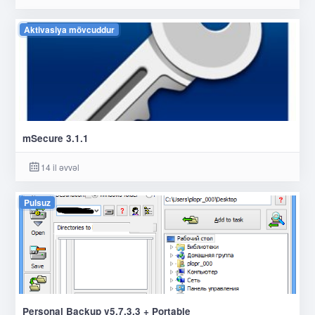
Aktivasiya mövcuddur
mSecure 3.1.1
14 il əvvəl
Pulsuz
Personal Backup v5.7.3.3 + Portable