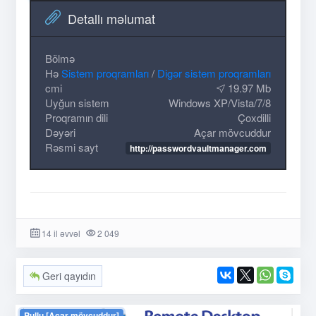
Detallı məlumat
Bölmə
Hə
Sistem proqramları
/
Digər sistem proqramları
cmi
19.97 Mb
Uyğun sistem
Windows XP/Vista/7/8
Proqramın dili
Çoxdilli
Dəyəri
Açar mövcuddur
Rəsmi sayt
http://passwordvaultmanager.com
14 il əvvəl
2 049
Geri qayıdın
Pullu [Açar mövcuddur]