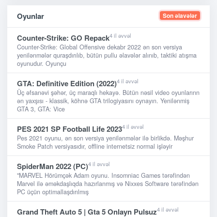
Oyunlar
Son əlavələr
4 il əvvəl
Counter-Strike: GO Repack
Counter-Strike: Global Offensive dekabr 2022 ən son versiya
yenilənmələr quraşdırılıb, bütün pullu əlavələr alınıb, taktiki atışma
oyunudur. Oyunçu
4 il əvvəl
GTA: Definitive Edition (2022)
Üç əfsanəvi şəhər, üç maraqlı hekayə. Bütün nəsil video oyunlarınn
ən yaxşısı - klassik, köhnə GTA trilogiyasını oynayın. Yenilənmiş
GTA 3, GTA: Vice
4 il əvvəl
PES 2021 SP Football Life 2023
Pes 2021 oyunu, ən son versiya yenilənmələr ilə birlikdə. Məşhur
Smoke Patch versiyasıdır, offline internetsiz normal işləyir
4 il əvvəl
SpiderMan 2022 (PC)
"MARVEL Hörümçək Adam oyunu. Insomniac Games tərəfindən
Marvel ilə əməkdaşlıqda hazırlanmış və Nixxes Software tərəfindən
PC üçün optimallaşdırılmış
4 il əvvəl
Grand Theft Auto 5 | Gta 5 Onlayn Pulsuz