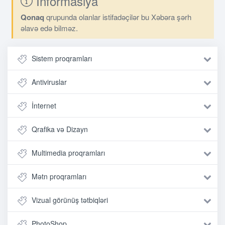
İnformasiya
Qonaq
qrupunda olanlar istifadəçilər bu Xəbəra şərh
əlavə edə bilməz.
Sistem proqramları
Antiviruslar
İnternet
Qrafika və Dizayn
Multimedia proqramları
Mətn proqramları
Vizual görünüş tətbiqləri
PhotoShop