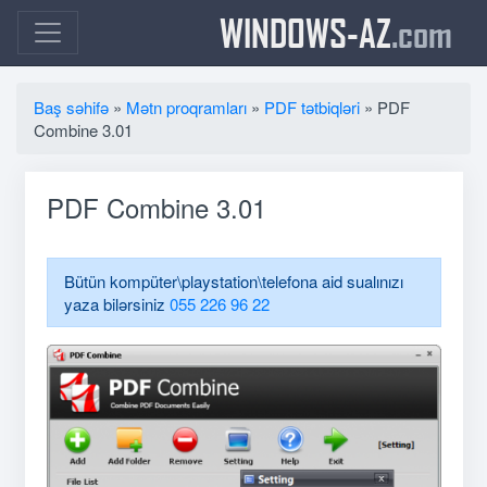
WINDOWS-AZ
.com
Baş səhifə
»
Mətn proqramları
»
PDF tətbiqləri
» PDF
Combine 3.01
PDF Combine 3.01
Bütün kompüter\playstation\telefona aid sualınızı
yaza bilərsiniz
055 226 96 22