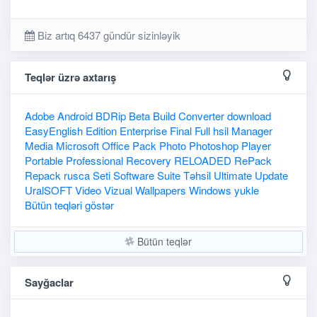
Biz artıq 6437 gündür sizinləyik
Teqlər üzrə axtarış
Adobe
Android
BDRip
Beta
Build
Converter
download
EasyEnglish
Edition
Enterprise
Final
Full
hsil
Manager
Media
Microsoft
Office
Pack
Photo
Photoshop
Player
Portable
Professional
Recovery
RELOADED
RePack
Repack
rusca
Seti
Software
Suite
Təhsil
Ultimate
Update
UralSOFT
Video
Vizual
Wallpapers
Windows
yukle
Bütün teqləri göstər
Bütün teqlər
Sayğaclar