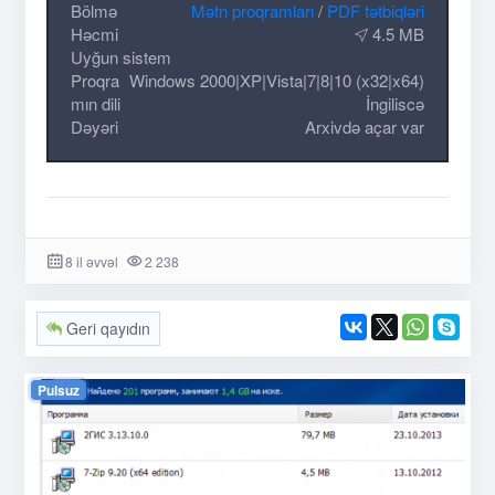
Bölmə
Mətn proqramları
/
PDF tətbiqləri
Həcmi
4.5 MB
Uyğun sistem
Proqra
Windows 2000|XP|Vista|7|8|10 (x32|x64)
mın dili
İngiliscə
Dəyəri
Arxivdə açar var
8 il əvvəl
2 238
Geri qayıdın
Pulsuz