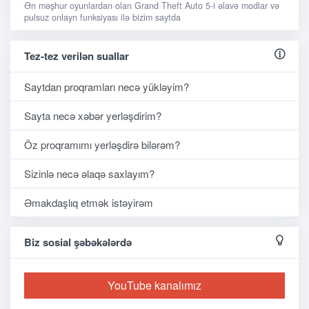
Ən məşhur oyunlardan olan Grand Theft Auto 5-i əlavə modlar və
pulsuz onlayn funksiyası ilə bizim saytda
Tez-tez verilən suallar
Saytdan proqramları necə yükləyim?
Sayta necə xəbər yerləşdirim?
Öz proqramımı yerləşdirə bilərəm?
Sizinlə necə əlaqə saxlayım?
Əmakdaşlıq etmək istəyirəm
Biz sosial şəbəkələrdə
YouTube kanalımız