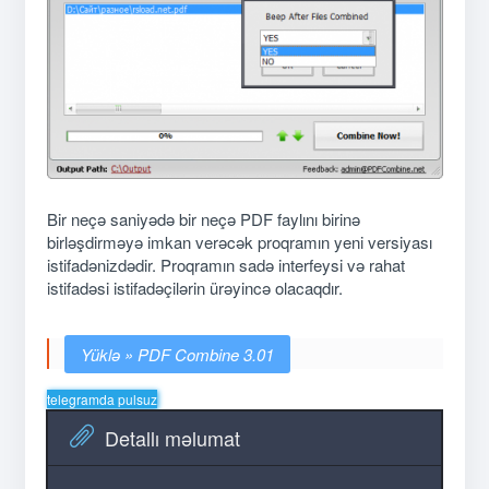
Bir neçə saniyədə bir neçə PDF faylını birinə
birləşdirməyə imkan verəcək proqramın yeni versiyası
istifadənizdədir. Proqramın sadə interfeysi və rahat
istifadəsi istifadəçilərin ürəyincə olacaqdır.
PDF Combine 3.01
telegramda pulsuz
Detallı məlumat