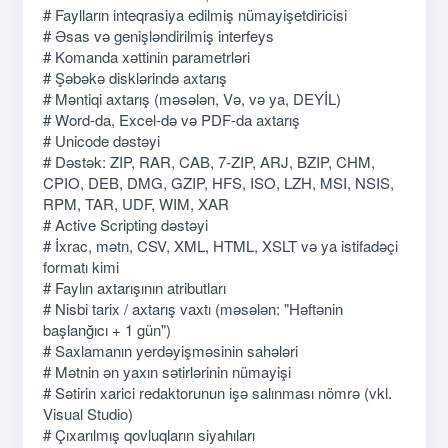
# Faylların inteqrasiya edilmiş nümayişetdiricisi
# Əsas və genişləndirilmiş interfeys
# Komanda xəttinin parametrləri
# Şəbəkə disklərində axtarış
# Məntiqi axtarış (məsələn, Və, və ya, DEYİL)
# Word-da, Excel-də və PDF-da axtarış
# Unicode dəstəyi
# Dəstək: ZIP, RAR, CAB, 7-ZIP, ARJ, BZIP, CHM,
CPIO, DEB, DMG, GZIP, HFS, ISO, LZH, MSI, NSIS,
RPM, TAR, UDF, WIM, XAR
# Active Scripting dəstəyi
# İxrac, mətn, CSV, XML, HTML, XSLT və ya istifadəçi
formatı kimi
# Faylın axtarışının atributları
# Nisbi tarix / axtarış vaxtı (məsələn: "Həftənin
başlanğıcı + 1 gün")
# Saxlamanın yerdəyişməsinin sahələri
# Mətnin ən yaxın sətirlərinin nümayişi
# Sətirin xarici redaktorunun işə salınması nömrə (vkl.
Visual Studio)
# Çıxarılmış qovluqların siyahıları