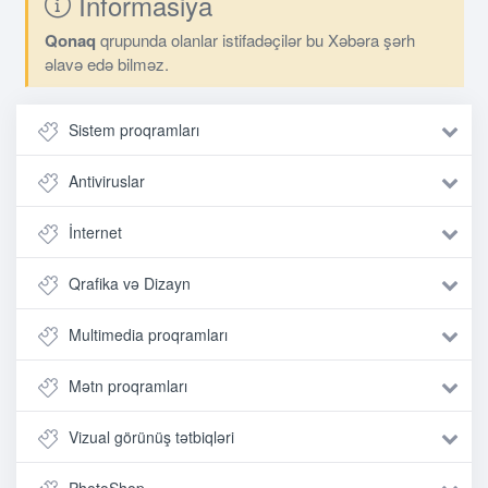
İnformasiya
Qonaq
qrupunda olanlar istifadəçilər bu Xəbəra şərh
əlavə edə bilməz.
Sistem proqramları
Antiviruslar
İnternet
Qrafika və Dizayn
Multimedia proqramları
Mətn proqramları
Vizual görünüş tətbiqləri
PhotoShop