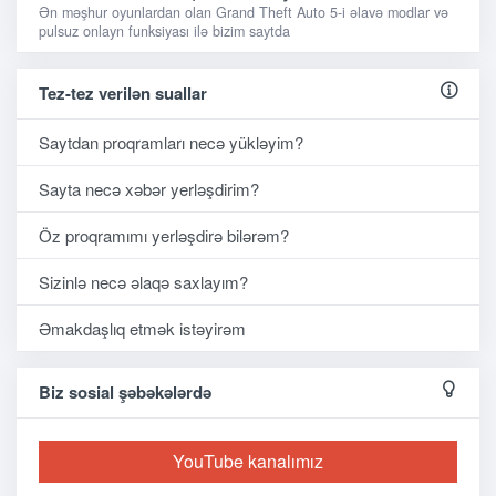
Ən məşhur oyunlardan olan Grand Theft Auto 5-i əlavə modlar və
pulsuz onlayn funksiyası ilə bizim saytda
Tez-tez verilən suallar
Saytdan proqramları necə yükləyim?
Sayta necə xəbər yerləşdirim?
Öz proqramımı yerləşdirə bilərəm?
Sizinlə necə əlaqə saxlayım?
Əmakdaşlıq etmək istəyirəm
Biz sosial şəbəkələrdə
YouTube kanalımız