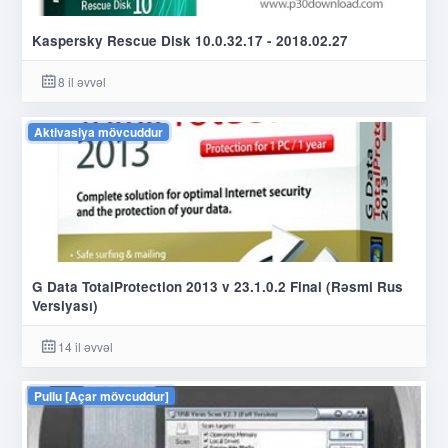
Kaspersky Rescue Disk 10.0.32.17 - 2018.02.27
8 il əvvəl
Aktivasiya mövcuddur
G Data TotalProtection 2013 v 23.1.0.2 Final (Rəsmi Rus
Versiyası)
14 il əvvəl
Pullu [Açar mövcuddur]