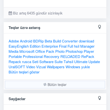
Biz artıq 6435 gündür sizinləyik
Teqlər üzrə axtarış
Adobe
Android
BDRip
Beta
Build
Converter
download
EasyEnglish
Edition
Enterprise
Final
Full
hsil
Manager
Media
Microsoft
Office
Pack
Photo
Photoshop
Player
Portable
Professional
Recovery
RELOADED
RePack
Repack
rusca
Seti
Software
Suite
Təhsil
Ultimate
Update
UralSOFT
Video
Vizual
Wallpapers
Windows
yukle
Bütün teqləri göstər
Bütün teqlər
Sayğaclar