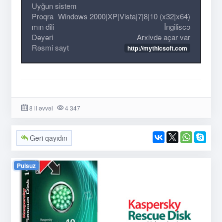
Uyğun sistem
Proqra
Windows 2000|XP|Vista|7|8|10 (x32|x64)
mın dili
İngiliscə
Dəyəri
Arxivdə açar var
Rəsmi sayt
http://mythicsoft.com
8 il əvvəl
4 347
Geri qayıdın
Pulsuz