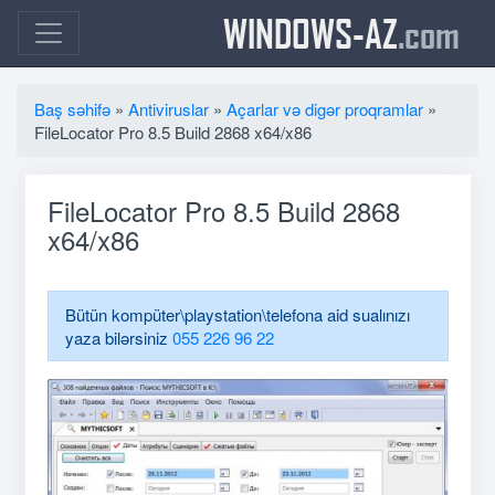
WINDOWS-AZ
.com
Baş səhifə
»
Antiviruslar
»
Açarlar və digər proqramlar
»
FileLocator Pro 8.5 Build 2868 x64/x86
FileLocator Pro 8.5 Build 2868
x64/x86
Bütün kompüter\playstation\telefona aid sualınızı
yaza bilərsiniz
055 226 96 22