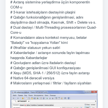
# Axtarış sisteminə yerləşdirmə üçün komponentin
COM-u
# 3-kənar istehsalçıların dəstəyinin plaqini
# Qabığın funksionallığının genişlənilməsi, adını
dəyişdirmə daxil olmaqla, Kəsmək, Shift + Delete və s.
# Dual dəstəyi / Multi-Threading prosessorlarının Quad-
Core-u
# Komandaların əlavə kontekst menyusu, belələr
"Bələdçi" və "kopyalama Yolları" kimi
# Ətraflılar statusun yekun sətiri
# Xəbərdarlıqlar / axtarışın sonunda faylın tapılması
haqqında Xəbərdarlıqlar
# Qovluqların adları üzrə ifadələrin dəstəyi
# Qabığın genişlənilməsi GUI konfiqurasiyası
# Xeşu (MD5, SHA-1 / 256/512) üzrə faylın axtarışı
# Native 64-dərəcəli versiya
# Makrosların yerləşməsi / filtrlər / faylların siyahıları