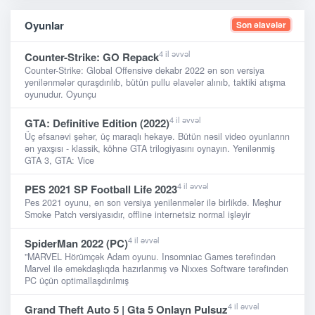
Oyunlar
Son əlavələr
4 il əvvəl
Counter-Strike: GO Repack
Counter-Strike: Global Offensive dekabr 2022 ən son versiya
yenilənmələr quraşdırılıb, bütün pullu əlavələr alınıb, taktiki atışma
oyunudur. Oyunçu
4 il əvvəl
GTA: Definitive Edition (2022)
Üç əfsanəvi şəhər, üç maraqlı hekayə. Bütün nəsil video oyunlarınn
ən yaxşısı - klassik, köhnə GTA trilogiyasını oynayın. Yenilənmiş
GTA 3, GTA: Vice
4 il əvvəl
PES 2021 SP Football Life 2023
Pes 2021 oyunu, ən son versiya yenilənmələr ilə birlikdə. Məşhur
Smoke Patch versiyasıdır, offline internetsiz normal işləyir
4 il əvvəl
SpiderMan 2022 (PC)
"MARVEL Hörümçək Adam oyunu. Insomniac Games tərəfindən
Marvel ilə əməkdaşlıqda hazırlanmış və Nixxes Software tərəfindən
PC üçün optimallaşdırılmış
4 il əvvəl
Grand Theft Auto 5 | Gta 5 Onlayn Pulsuz