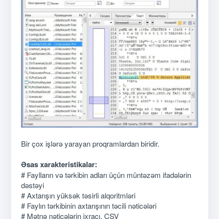
Bir çox işlərə yarayan proqramlardan biridir.
Əsas xarakteristikalar:
# Faylların və tərkibin adları üçün müntəzəm ifadələrin
dəstəyi
# Axtarışın yüksək təsirli alqoritmləri
# Faylın tərkibinin axtarışının təcili nəticələri
# Mətnə nəticələrin ixracı, CSV