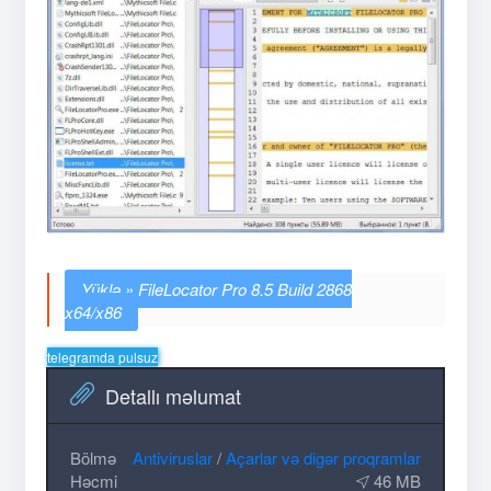
FileLocator Pro 8.5 Build 2868
x64/x86
telegramda pulsuz
Detallı məlumat
Bölmə
Antiviruslar
/
Açarlar və digər proqramlar
Həcmi
46 MB