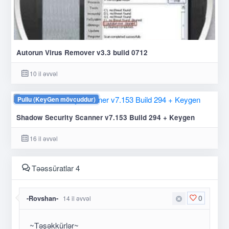
Autorun Virus Remover v3.3 build 0712
10 il əvvəl
Pullu (KeyGen mövcuddur)
Shadow Security Scanner v7.153 Build 294 + Keygen
16 il əvvəl
Təəssüratlar 4
0
-Rovshan-
14 il əvvəl
~Təşəkkürlər~