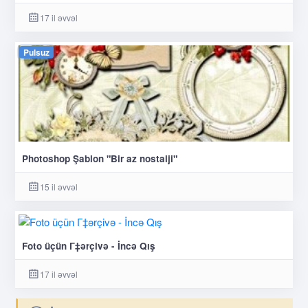
17 il əvvəl
Pulsuz
Photoshop Şablon "Bir az nostalji"
15 il əvvəl
Foto üçün Г‡ərçivə - İncə Qış
17 il əvvəl