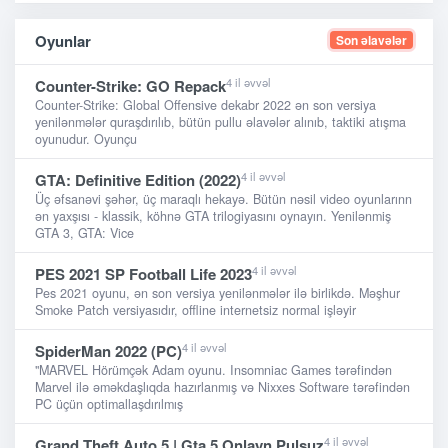
Oyunlar
Son əlavələr
4 il əvvəl
Counter-Strike: GO Repack
Counter-Strike: Global Offensive dekabr 2022 ən son versiya
yenilənmələr quraşdırılıb, bütün pullu əlavələr alınıb, taktiki atışma
oyunudur. Oyunçu
4 il əvvəl
GTA: Definitive Edition (2022)
Üç əfsanəvi şəhər, üç maraqlı hekayə. Bütün nəsil video oyunlarınn
ən yaxşısı - klassik, köhnə GTA trilogiyasını oynayın. Yenilənmiş
GTA 3, GTA: Vice
4 il əvvəl
PES 2021 SP Football Life 2023
Pes 2021 oyunu, ən son versiya yenilənmələr ilə birlikdə. Məşhur
Smoke Patch versiyasıdır, offline internetsiz normal işləyir
4 il əvvəl
SpiderMan 2022 (PC)
"MARVEL Hörümçək Adam oyunu. Insomniac Games tərəfindən
Marvel ilə əməkdaşlıqda hazırlanmış və Nixxes Software tərəfindən
PC üçün optimallaşdırılmış
4 il əvvəl
Grand Theft Auto 5 | Gta 5 Onlayn Pulsuz