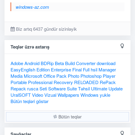
windows-az.com
Biz artıq 6437 gündür sizinləyik
Teqlər üzrə axtarış
Adobe
Android
BDRip
Beta
Build
Converter
download
EasyEnglish
Edition
Enterprise
Final
Full
hsil
Manager
Media
Microsoft
Office
Pack
Photo
Photoshop
Player
Portable
Professional
Recovery
RELOADED
RePack
Repack
rusca
Seti
Software
Suite
Təhsil
Ultimate
Update
UralSOFT
Video
Vizual
Wallpapers
Windows
yukle
Bütün teqləri göstər
Bütün teqlər
Sayğaclar