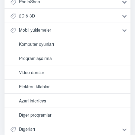
PhotoShop
2D & 3D
Mobil yükləmələr
Kompüter oyunları
Proqramlaşdırma
Video dərslər
Elektron kitablar
Azəri interfeys
Digər proqramlar
Digərləri