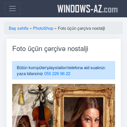
WINDOWS-AZ
.com
Baş səhifə
»
PhotoShop
» Foto üçün çərçivə nostalji
Foto üçün çərçivə nostalji
Bütün kompüter\playstation\telefona aid sualınızı
yaza bilərsiniz
055 226 96 22