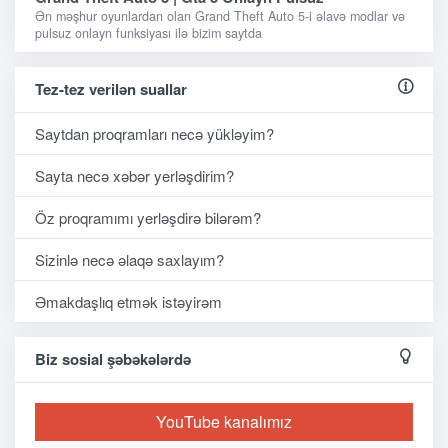
Ən məşhur oyunlardan olan Grand Theft Auto 5-i əlavə modlar və
pulsuz onlayn funksiyası ilə bizim saytda
Tez-tez verilən suallar
Saytdan proqramları necə yükləyim?
Sayta necə xəbər yerləşdirim?
Öz proqramımı yerləşdirə bilərəm?
Sizinlə necə əlaqə saxlayım?
Əmakdaşlıq etmək istəyirəm
Biz sosial şəbəkələrdə
YouTube kanalımız