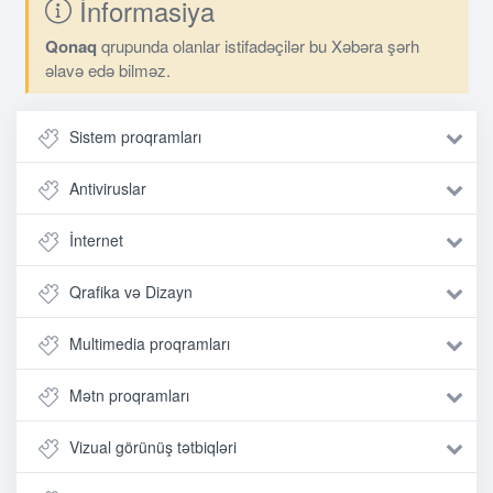
İnformasiya
Qonaq
qrupunda olanlar istifadəçilər bu Xəbəra şərh
əlavə edə bilməz.
Sistem proqramları
Antiviruslar
İnternet
Qrafika və Dizayn
Multimedia proqramları
Mətn proqramları
Vizual görünüş tətbiqləri