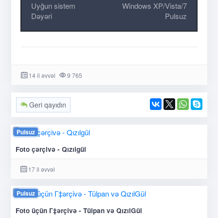
Uyğun sistem
Windows XP/Vista/7
Dəyəri
Pulsuz
14 il əvvəl
9 765
Geri qayıdın
Pulsuz
Foto çərçivə - Qızılgül
17 il əvvəl
Pulsuz
Foto üçün Г‡ərçivə - Tülpan və QızılGül