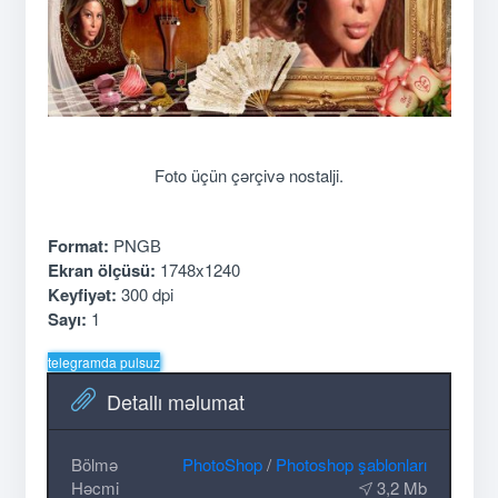
Foto üçün çərçivə nostalji.
Format:
PNGВ
Ekran ölçüsü:
1748x1240
Keyfiyət:
300 dpi
Sayı:
1
telegramda pulsuz
Detallı məlumat
Bölmə
PhotoShop
/
Photoshop şablonları
Həcmi
3,2 Mb