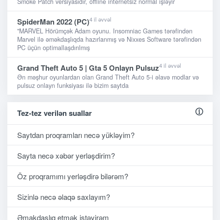
Smoke Patch versiyasıdır, offline internetsiz normal işləyir
4 il əvvəl
SpiderMan 2022 (PC)
"MARVEL Hörümçək Adam oyunu. Insomniac Games tərəfindən
Marvel ilə əməkdaşlıqda hazırlanmış və Nixxes Software tərəfindən
PC üçün optimallaşdırılmış
4 il əvvəl
Grand Theft Auto 5 | Gta 5 Onlayn Pulsuz
Ən məşhur oyunlardan olan Grand Theft Auto 5-i əlavə modlar və
pulsuz onlayn funksiyası ilə bizim saytda
Tez-tez verilən suallar
Saytdan proqramları necə yükləyim?
Sayta necə xəbər yerləşdirim?
Öz proqramımı yerləşdirə bilərəm?
Sizinlə necə əlaqə saxlayım?
Əmakdaşlıq etmək istəyirəm