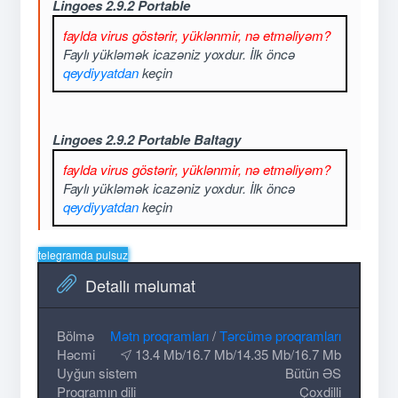
Lingoes 2.9.2 Portable
faylda virus göstərir, yüklənmir, nə etməliyəm?
Faylı yükləmək icazəniz yoxdur. İlk öncə
qeydiyyatdan
keçin
Lingoes 2.9.2 Portable Baltagy
faylda virus göstərir, yüklənmir, nə etməliyəm?
Faylı yükləmək icazəniz yoxdur. İlk öncə
qeydiyyatdan
keçin
telegramda pulsuz
Detallı məlumat
Bölmə
Mətn proqramları
/
Tərcümə proqramları
Həcmi
13.4 Mb/16.7 Mb/14.35 Mb/16.7 Mb
Uyğun sistem
Bütün ƏS
Proqramın dili
Çoxdilli