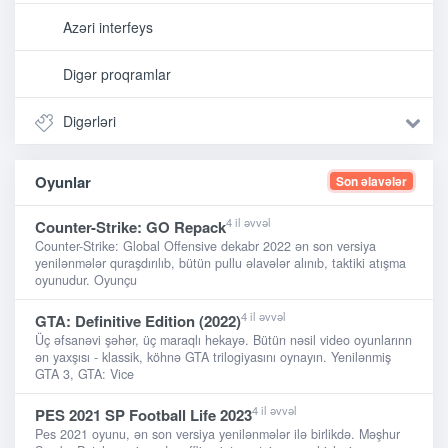
Azəri interfeys
Digər proqramlar
Digərləri
Oyunlar
Son əlavələr
4 il əvvəl
Counter-Strike: GO Repack
Counter-Strike: Global Offensive dekabr 2022 ən son versiya
yenilənmələr quraşdırılıb, bütün pullu əlavələr alınıb, taktiki atışma
oyunudur. Oyunçu
4 il əvvəl
GTA: Definitive Edition (2022)
Üç əfsanəvi şəhər, üç maraqlı hekayə. Bütün nəsil video oyunlarınn
ən yaxşısı - klassik, köhnə GTA trilogiyasını oynayın. Yenilənmiş
GTA 3, GTA: Vice
4 il əvvəl
PES 2021 SP Football Life 2023
Pes 2021 oyunu, ən son versiya yenilənmələr ilə birlikdə. Məşhur