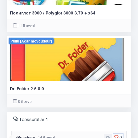
Полиглот 3000 / Polyglot 3000 3.79 + x64
11 il əvvəl
Pullu [Açar mövcuddur]
Dr. Folder 2.6.0.0
8 il əvvəl
Təəssüratlar 1
0
-Rovshan-
14 il əvvəl