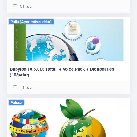
13 il əvvəl
Pullu [Açar mövcuddur]
Babylon 10.5.0r.6 Retail + Voice Pack + Dictionaries
(Lüğətlər)
11 il əvvəl
Pulsuz