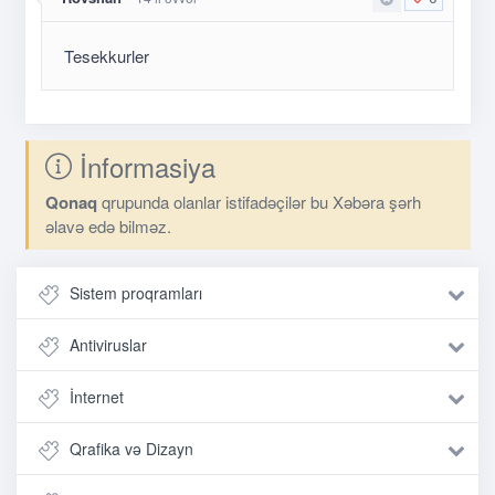
Tesekkurler
İnformasiya
Qonaq
qrupunda olanlar istifadəçilər bu Xəbəra şərh
əlavə edə bilməz.
Sistem proqramları
Antiviruslar
İnternet
Qrafika və Dizayn