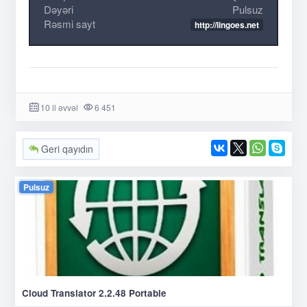
Dəyəri
Pulsuz
Rəsmi sayt
http://lingoes.net
10 il əvvəl
6 451
Geri qayıdın
Pulsuz
Cloud Translator 2.2.48 Portable