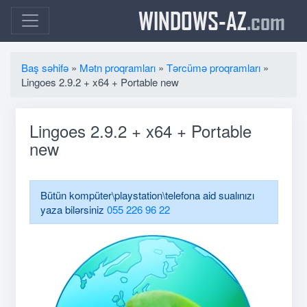
WINDOWS-AZ
.com
Baş səhifə
»
Mətn proqramları
»
Tərcümə proqramları
»
Lingoes 2.9.2 + x64 + Portable new
Lingoes 2.9.2 + x64 + Portable
new
Bütün kompüter\playstation\telefona aid sualınızı
yaza bilərsiniz
055 226 96 22