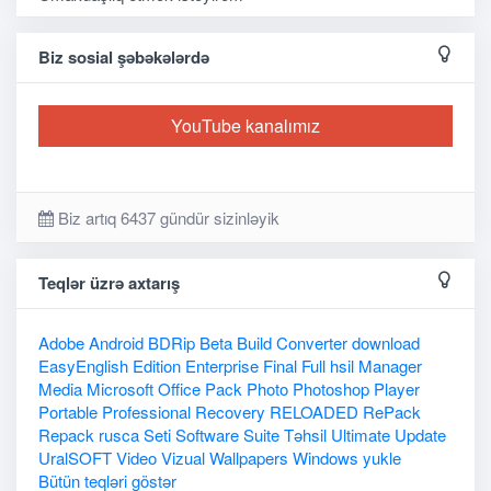
Biz sosial şəbəkələrdə
YouTube kanalımız
Biz artıq 6437 gündür sizinləyik
Teqlər üzrə axtarış
Adobe
Android
BDRip
Beta
Build
Converter
download
EasyEnglish
Edition
Enterprise
Final
Full
hsil
Manager
Media
Microsoft
Office
Pack
Photo
Photoshop
Player
Portable
Professional
Recovery
RELOADED
RePack
Repack
rusca
Seti
Software
Suite
Təhsil
Ultimate
Update
UralSOFT
Video
Vizual
Wallpapers
Windows
yukle
Bütün teqləri göstər