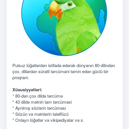
Pulsuz lüğətlərdən istifadə edərək dünyanın 80-dilindən
çox, dillərdən sürətli tərcüməni təmin edən güclü bir
proqram.
Xüsusiyyətləri:
* 80-dən çox dildə tərcümə
* 43 dildə mətnin tam tərcüməsi
* Ayrılmış sözlərin tərcüməsi
* Sözün və mətnlərin tələffüzü
* Onlayn lüğətlər və vikipediyalar və s.