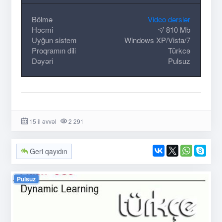
Bölmə
Video dərslər
Həcmi
810 Mb
Uyğun sistem
Windows XP/Vista/7
Proqramın dili
Türkcə
Dəyəri
Pulsuz
15 il əvvəl
2 291
Geri qayıdın
Pulsuz