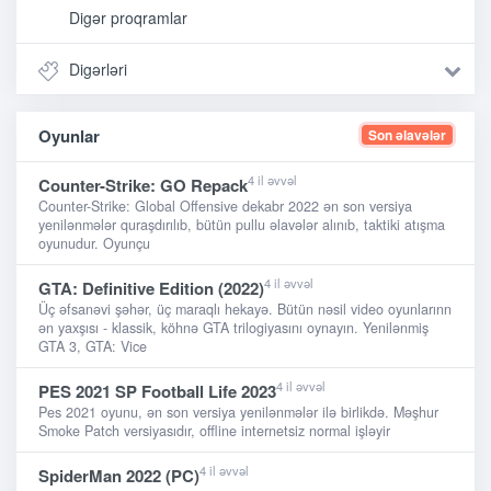
Digər proqramlar
Digərləri
Oyunlar
Son əlavələr
4 il əvvəl
Counter-Strike: GO Repack
Counter-Strike: Global Offensive dekabr 2022 ən son versiya
yenilənmələr quraşdırılıb, bütün pullu əlavələr alınıb, taktiki atışma
oyunudur. Oyunçu
4 il əvvəl
GTA: Definitive Edition (2022)
Üç əfsanəvi şəhər, üç maraqlı hekayə. Bütün nəsil video oyunlarınn
ən yaxşısı - klassik, köhnə GTA trilogiyasını oynayın. Yenilənmiş
GTA 3, GTA: Vice
4 il əvvəl
PES 2021 SP Football Life 2023
Pes 2021 oyunu, ən son versiya yenilənmələr ilə birlikdə. Məşhur
Smoke Patch versiyasıdır, offline internetsiz normal işləyir
4 il əvvəl
SpiderMan 2022 (PC)