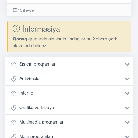
15 il əvvəl
İnformasiya
Qonaq
qrupunda olanlar istifadəçilər bu Xəbəra şərh
əlavə edə bilməz.
Sistem proqramları
Antiviruslar
İnternet
Qrafika və Dizayn
Multimedia proqramları
Mətn proqramları