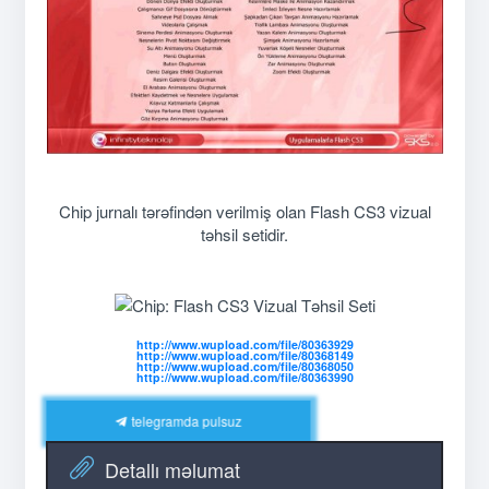
Chip jurnalı tərəfindən verilmiş olan Flash CS3 vizual
təhsil setidir.
http://www.wupload.com/file/80363929
http://www.wupload.com/file/80368149
http://www.wupload.com/file/80368050
http://www.wupload.com/file/80363990
telegramda pulsuz
Detallı məlumat