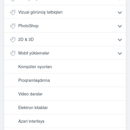
Vizual görünüş tətbiqləri
PhotoShop
2D & 3D
Mobil yükləmələr
Kompüter oyunları
Proqramlaşdırma
Video dərslər
Elektron kitablar
Azəri interfeys