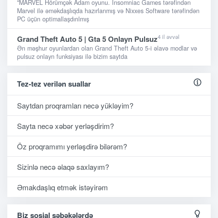
"MARVEL Hörümçək Adam oyunu. Insomniac Games tərəfindən
Marvel ilə əməkdaşlıqda hazırlanmış və Nixxes Software tərəfindən
PC üçün optimallaşdırılmış
4 il əvvəl
Grand Theft Auto 5 | Gta 5 Onlayn Pulsuz
Ən məşhur oyunlardan olan Grand Theft Auto 5-i əlavə modlar və
pulsuz onlayn funksiyası ilə bizim saytda
Tez-tez verilən suallar
Saytdan proqramları necə yükləyim?
Sayta necə xəbər yerləşdirim?
Öz proqramımı yerləşdirə bilərəm?
Sizinlə necə əlaqə saxlayım?
Əmakdaşlıq etmək istəyirəm
Biz sosial şəbəkələrdə