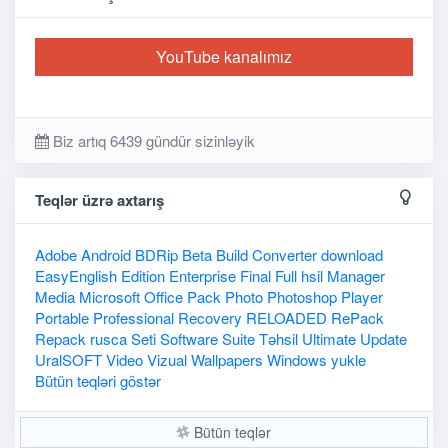
YouTube kanalımız
Biz artıq 6439 gündür sizinləyik
Teqlər üzrə axtarış
Adobe
Android
BDRip
Beta
Build
Converter
download
EasyEnglish
Edition
Enterprise
Final
Full
hsil
Manager
Media
Microsoft
Office
Pack
Photo
Photoshop
Player
Portable
Professional
Recovery
RELOADED
RePack
Repack
rusca
Seti
Software
Suite
Təhsil
Ultimate
Update
UralSOFT
Video
Vizual
Wallpapers
Windows
yukle
Bütün teqləri göstər
Bütün teqlər