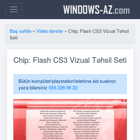
WINDOWS-AZ
.com
Baş səhifə
»
Video dərslər
» Chip: Flash CS3 Vizual Təhsil
Seti
Chip: Flash CS3 Vizual Təhsil Seti
Bütün kompüter\playstation\telefona aid sualınızı
yaza bilərsiniz
055 226 96 22